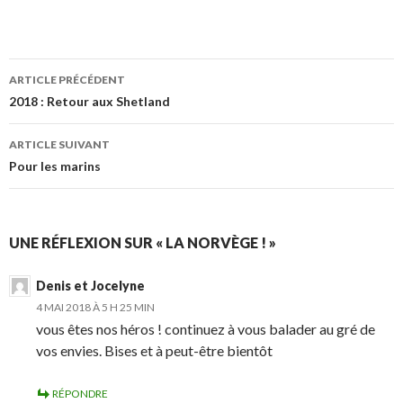
Navigation
ARTICLE PRÉCÉDENT
des
2018 : Retour aux Shetland
articles
ARTICLE SUIVANT
Pour les marins
UNE RÉFLEXION SUR « LA NORVÈGE ! »
Denis et Jocelyne
4 MAI 2018 À 5 H 25 MIN
vous êtes nos héros ! continuez à vous balader au gré de
vos envies. Bises et à peut-être bientôt
RÉPONDRE