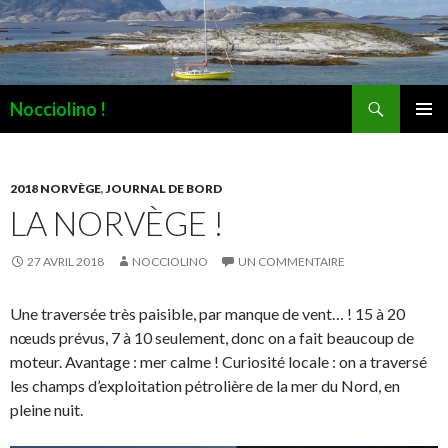
Recherche
Nocciolino !
ALLER
MENU
AU
PRINCI
CONTENU
2018 NORVÈGE
,
JOURNAL DE BORD
LA NORVÈGE !
27 AVRIL 2018
NOCCIOLINO
UN COMMENTAIRE
Une traversée très paisible, par manque de vent… ! 15 à 20
nœuds prévus, 7 à 10 seulement, donc on a fait beaucoup de
moteur. Avantage : mer calme ! Curiosité locale : on a traversé
les champs d’exploitation pétrolière de la mer du Nord, en
pleine nuit.