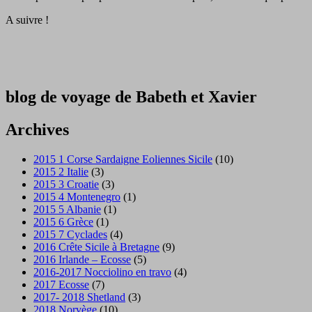
A suivre !
blog de voyage de Babeth et Xavier
Archives
2015 1 Corse Sardaigne Eoliennes Sicile
(10)
2015 2 Italie
(3)
2015 3 Croatie
(3)
2015 4 Montenegro
(1)
2015 5 Albanie
(1)
2015 6 Grèce
(1)
2015 7 Cyclades
(4)
2016 Crête Sicile à Bretagne
(9)
2016 Irlande – Ecosse
(5)
2016-2017 Nocciolino en travo
(4)
2017 Ecosse
(7)
2017- 2018 Shetland
(3)
2018 Norvège
(10)