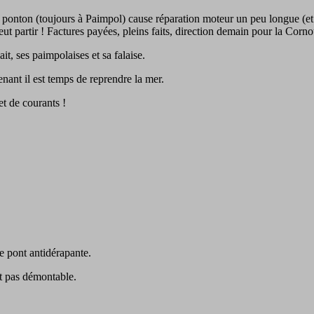
au ponton (toujours à Paimpol) cause réparation moteur un peu longue (et c
t partir ! Factures payées, pleins faits, direction demain pour la Cornou
t, ses paimpolaises et sa falaise.
nant il est temps de reprendre la mer.
et de courants !
e pont antidérapante.
st pas démontable.