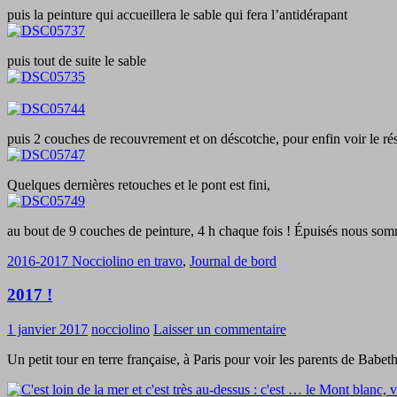
puis la peinture qui accueillera le sable qui fera l’antidérapant
puis tout de suite le sable
puis 2 couches de recouvrement et on déscotche, pour enfin voir le résu
Quelques dernières retouches et le pont est fini,
au bout de 9 couches de peinture, 4 h chaque fois ! Épuisés nous somme
2016-2017 Nocciolino en travo
,
Journal de bord
2017 !
1 janvier 2017
nocciolino
Laisser un commentaire
Un petit tour en terre française, à Paris pour voir les parents de Babet