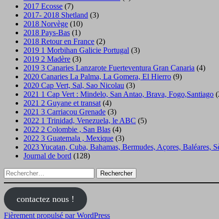
2017 Ecosse
(7)
2017- 2018 Shetland
(3)
2018 Norvège
(10)
2018 Pays-Bas
(1)
2018 Retour en France
(2)
2019 1 Morbihan Galicie Portugal
(3)
2019 2 Madère
(3)
2019 3 Canaries Lanzarote Fuerteventura Gran Canaria
(4)
2020 Canaries La Palma, La Gomera, El Hierro
(9)
2020 Cap Vert, Sal, Sao Nicolau
(3)
2021 1 Cap Vert : Mindelo, San Antao, Brava, Fogo,Santiago
(
2021 2 Guyane et transat
(4)
2021 3 Carriacou Grenade
(3)
2022 1 Trinidad, Venezuela, le ABC
(5)
2022 2 Colombie , San Blas
(4)
2022 3 Guatemala , Mexique
(3)
2023 Yucatan, Cuba, Bahamas, Bermudes, Açores, Baléares, Sè
Journal de bord
(128)
Rechercher :
contactez nous !
Fièrement propulsé par WordPress