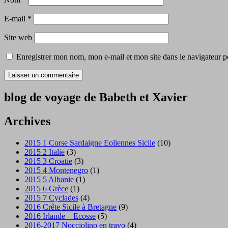
E-mail
*
Site web
Enregistrer mon nom, mon e-mail et mon site dans le navigateur
blog de voyage de Babeth et Xavier
Archives
2015 1 Corse Sardaigne Eoliennes Sicile
(10)
2015 2 Italie
(3)
2015 3 Croatie
(3)
2015 4 Montenegro
(1)
2015 5 Albanie
(1)
2015 6 Grèce
(1)
2015 7 Cyclades
(4)
2016 Crête Sicile à Bretagne
(9)
2016 Irlande – Ecosse
(5)
2016-2017 Nocciolino en travo
(4)