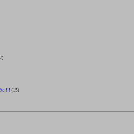
2)
te !!!
(15)