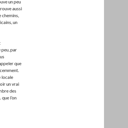
ouve un peu
trouve aussi
e chemins,
cains, un
t
 peu, par
lus
rappeler que
récemment.
e locale
oir un vrai
ombre des
 que l’on