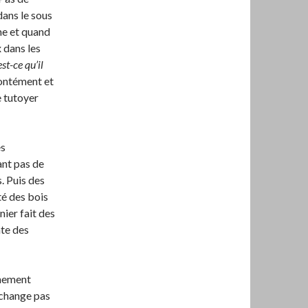
ans le sous
he et quand
x dans les
st-ce qu’il
rontément et
 tutoyer
es
ant pas de
s. Puis des
ité des bois
nier fait des
nte des
nnement
a change pas