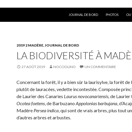
ALLER AU CONTENU
JOURNAL DE BORD
PHOTOS
OU 
2019 2 MADÈRE
,
JOURNAL DE BORD
LA BIODIVERSITÉ À MAD
27 AOÛT 2019
NOCCIOLINO
UN COMMENTAIRE
Concernant la forêt, il y a bien sûr la laurisylve, la forêt de 
plutôt de lauracées, vedette incontestée. Composée prin
de Laurier des Canaries
Laurus novocanariensis,
de Laurier 
Ocotea foetens
, de Barbuzano
Appolonias barbujana
, d’Aca
Madère
Persea indica
, qui sont de vrais arbres, plus tout u
d’autres arbres et arbustes.