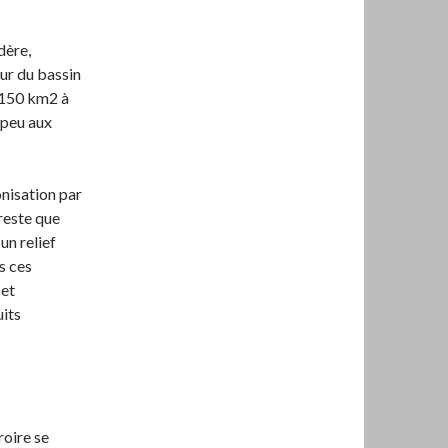
dère,
our du bassin
: 150 km2 à
 peu aux
onisation par
 reste que
un relief
s ces
 et
uits
roire se