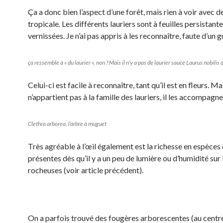
Ça a donc bien l’aspect d’une forêt, mais rien à voir avec de
tropicale. Les différents lauriers sont à feuilles persistant
vernissées. Je n’ai pas appris à les reconnaître, faute d’un g
ça ressemble à « du laurier », non ? Mais il n’y a pas de laurier sauce Laurus nobilis 
Celui-ci est facile à reconnaître, tant qu’il est en fleurs. Mai
n’appartient pas à la famille des lauriers, il les accompagne
Clethra arborea, l’arbre à muguet
Très agréable à l’œil également est la richesse en espèces
présentes dès qu’il y a un peu de lumière ou d’humidité sur 
rocheuses (voir article précédent).
On a parfois trouvé des fougères arborescentes (au centre