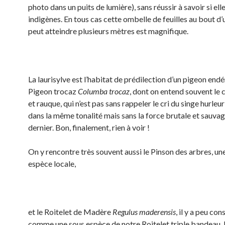
photo dans un puits de lumière), sans réussir à savoir si ell
indigènes. En tous cas cette ombelle de feuilles au bout d’
peut atteindre plusieurs mètres est magnifique.
La laurisylve est l’habitat de prédilection d’un pigeon end
Pigeon trocaz
Columba trocaz
, dont on entend souvent le 
et rauque, qui n’est pas sans rappeler le cri du singe hurleu
dans la même tonalité mais sans la force brutale et sauvag
dernier. Bon, finalement, rien à voir !
On y rencontre très souvent aussi le Pinson des arbres, un
espèce locale,
et le Roitelet de Madère
Regulus maderensis
, il y a peu con
comme une sous espèce de notre Roitelet triple bandeau. 