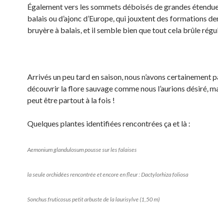
Également vers les sommets déboisés de grandes étendue
balais ou d’ajonc d’Europe, qui jouxtent des formations de
bruyère à balais, et il semble bien que tout cela brûle rég
Arrivés un peu tard en saison, nous n’avons certainement p
découvrir la flore sauvage comme nous l’aurions désiré, ma
peut être partout à la fois !
Quelques plantes identifiées rencontrées ça et là :
Aemonium glandulosum pousse sur les falaises
la seule orchidées rencontrée et encore en fleur : Dactylorhiza foliosa
Sonchus fruticosus petit arbuste de la laurisylve (1,50 m)