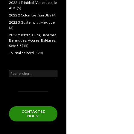
2022 1 Trinidad, Venezuela, le
ABC
(5)
2022 2 Colombie , San Blas
(4)
2022 3 Guatemala , Mexique
(3)
2023 Yucatan, Cuba, Bahamas,
Bermudes, Açores, Baléares,
Sète !!!
(15)
Journal de bord
(128)
Rechercher :
CONTACTEZ
NOUS !