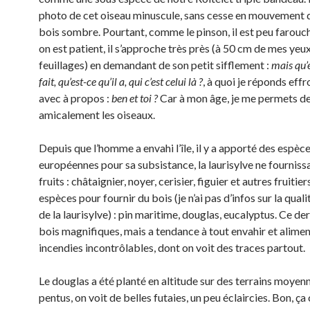
photo de cet oiseau minuscule, sans cesse en mouvement d
bois sombre. Pourtant, comme le pinson, il est peu farouc
on est patient, il s’approche très près (à 50 cm de mes yeu
feuillages) en demandant de son petit sifflement :
mais qu’e
fait, qu’est-ce qu’il a, qui c’est celui là ?
, à quoi je réponds eff
avec à propos :
ben et toi ?
Car à mon âge, je me permets de
amicalement les oiseaux.
Depuis que l’homme a envahi l’île, il y a apporté des espèc
européennes pour sa subsistance, la laurisylve ne fourniss
fruits : châtaignier, noyer, cerisier, figuier et autres fruitier
espèces pour fournir du bois (je n’ai pas d’infos sur la qual
de la laurisylve) : pin maritime, douglas, eucalyptus. Ce der
bois magnifiques, mais a tendance à tout envahir et alime
incendies incontrôlables, dont on voit des traces partout.
Le douglas a été planté en altitude sur des terrains moye
pentus, on voit de belles futaies, un peu éclaircies. Bon, ç