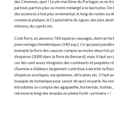
des Cévennes, quoi ! Le pin maritime du Portugal, on en tr
partout, parfois plus ou moins mélangé à la laurisylve. On 
des essences à but plus ornemental, le long de routes ou d
comme le platane, le Cryptoméria du Japon, des pins améri
mimosa, du cyprès etc.
Coté flore, on annonce 760 espèces sauvages, dont un for
pourcentage d’endémiques (140 esp.). Ce qui peut paraître
exemple la flore des causses compte au moins deux fois p
d’espèces (2000 dans la flore de Bernard), mais il faut se 
ces îles sont assez éloignées des continents et peuplées 
L’homme a d’ailleurs largement contribué à enrichir la flor
d’espèces exotiques, européennes, africaines etc. Il faut av
bouquin de botanique pour savoir de quoi on parle. Au n
introduites on compte des agapanthe, hortensias, fushias…
retrouve le long des levadas en pleine forêt « primaire » !