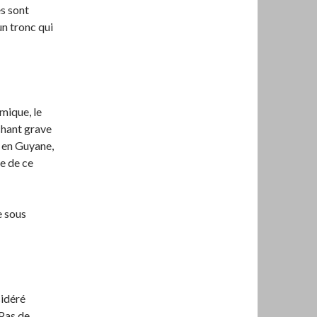
es sont
un tronc qui
émique, le
chant grave
r en Guyane,
e de ce
e sous
sidéré
Pas de