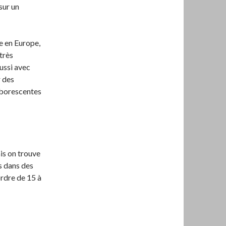
sur un
e en Europe,
très
ussi avec
r des
rborescentes
is on trouve
s dans des
ordre de 15 à