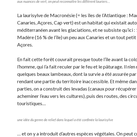
aux nuances de vert, on peut reconnaître les différent lauriers…
La laurisylve de Macronésie (= les îles de l’Atlantique : Ma
Canaries, Açores, Cap vert) est un habitat qui existait aut
méditerranéen avant les glaciations, et ne subsiste qu’ici 
Madère (16 % de l’île) un peu aux Canaries et un tout petit
Açores.
En fait cette forêt couvrait presque toute l’île avant la col
l’homme, qui l’a fait reculer par le feu et le pâturage. Il n’en
quelques beaux lambeaux, dont la survie a été assurée par 
rendant une partie du territoire inaccessible. Et même dan
parties, on a construit des levadas (canaux pour récupérer
acheminer l’eau vers les cultures), puis des routes, des circ
touristiques…
une idée du genre de relief dans lequel a été confinée la laurisylve
… et on y a introduit d’autres espèces végétales. On peut c