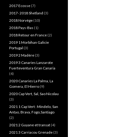
2017 Ecosse
(7)
2017- 2018 Shetland
(3)
2018 Norvège
(10)
2018 Pays-Bas
(1)
2018 Retour en France
(2)
2019 1 Morbihan Galicie
Portugal
(3)
2019 2 Madère
(3)
2019 3 Canaries Lanzarote
Fuerteventura Gran Canaria
(4)
2020 Canaries La Palma, La
Gomera, El Hierro
(9)
2020 Cap Vert, Sal, Sao Nicolau
(3)
2021 1 Cap Vert : Mindelo, San
Antao, Brava, Fogo,Santiago
(2)
2021 2 Guyane et transat
(4)
2021 3 Carriacou Grenade
(3)