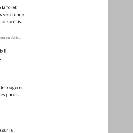
 la forêt
es vert foncé
uide précis.
dans ces forêts.
s il
.
 de fougères,
les parois
 sur la