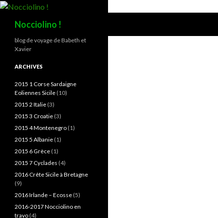
Recherche
Nocciolino !
blog de voyage de Babeth et
Xavier
ARCHIVES
2015 1 Corse Sardaigne
Eoliennes Sicile
(10)
2015 2 Italie
(3)
2015 3 Croatie
(3)
2015 4 Montenegro
(1)
2015 5 Albanie
(1)
2015 6 Grèce
(1)
2015 7 Cyclades
(4)
2016 Crête Sicile à Bretagne
(9)
2016 Irlande – Ecosse
(5)
2016-2017 Nocciolino en
travo
(4)