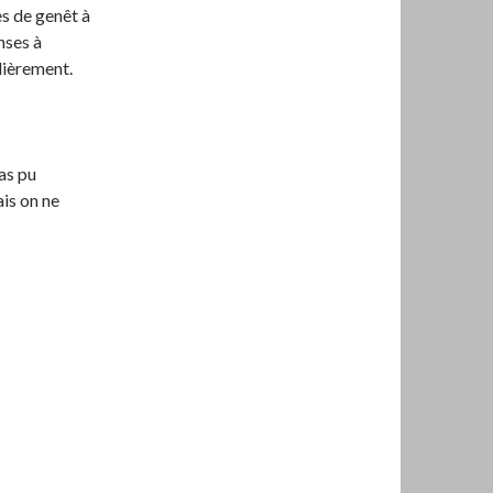
s de genêt à
nses à
ulièrement.
as pu
is on ne