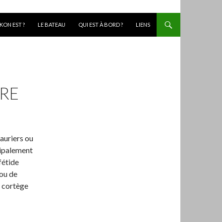
KON EST ?
LE BATEAU
QUI EST À BORD ?
LIENS
ÈRE
lauriers ou
cipalement
fétide
jou de
n cortège