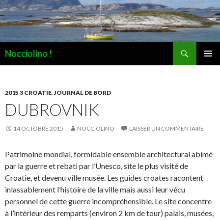
Recherche
Nocciolino !
ALLER
MENU
AU
PRINCI
CONTENU
2015 3 CROATIE
,
JOURNAL DE BORD
DUBROVNIK
14 OCTOBRE 2015
NOCCIOLINO
LAISSER UN COMMENTAIRE
Patrimoine mondial, formidable ensemble architectural abimé
par la guerre et rebati par l’Unesco, site le plus visité de
Croatie, et devenu ville musée. Les guides croates racontent
inlassablement l’histoire de la ville mais aussi leur vécu
personnel de cette guerre incompréhensible. Le site concentre
à l’intérieur des remparts (environ 2 km de tour) palais, musées,