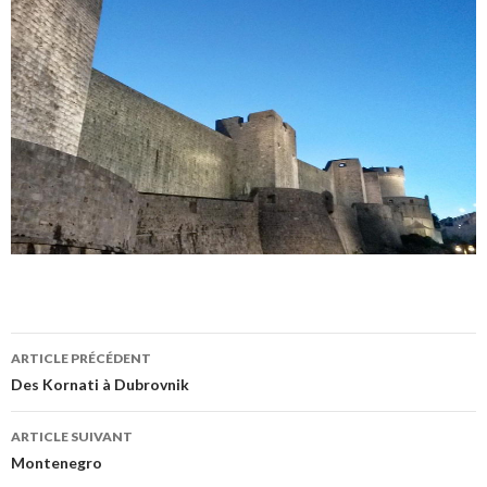
Navigation
ARTICLE PRÉCÉDENT
des
Des Kornati à Dubrovnik
articles
ARTICLE SUIVANT
Montenegro