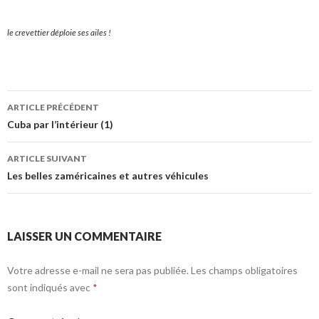
le crevettier déploie ses ailes !
Navigation
ARTICLE PRÉCÉDENT
des
Cuba par l’intérieur (1)
articles
ARTICLE SUIVANT
Les belles zaméricaines et autres véhicules
LAISSER UN COMMENTAIRE
Votre adresse e-mail ne sera pas publiée.
Les champs obligatoires
sont indiqués avec
*