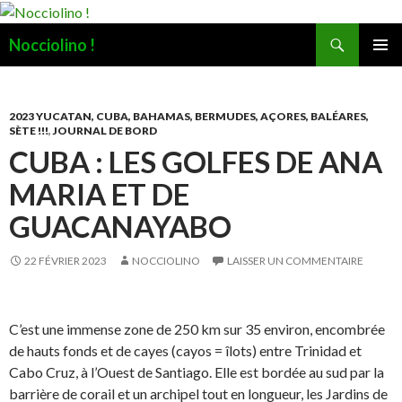
Recherche
Nocciolino !
ALLER
MENU
AU
PRINCI
CONTENU
2023 YUCATAN, CUBA, BAHAMAS, BERMUDES, AÇORES, BALÉARES,
SÈTE !!!
,
JOURNAL DE BORD
CUBA : LES GOLFES DE ANA
MARIA ET DE
GUACANAYABO
22 FÉVRIER 2023
NOCCIOLINO
LAISSER UN COMMENTAIRE
C’est une immense zone de 250 km sur 35 environ, encombrée
de hauts fonds et de cayes (cayos = îlots) entre Trinidad et
Cabo Cruz, à l’Ouest de Santiago. Elle est bordée au sud par la
barrière de corail et un archipel tout en longueur, les Jardins de