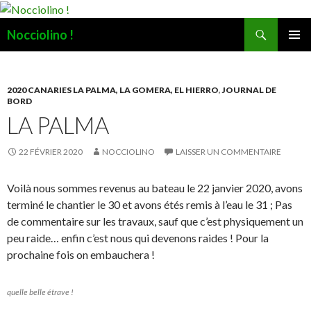
Recherche
Nocciolino !
ALLER
MENU
AU
PRINCI
CONTENU
2020 CANARIES LA PALMA, LA GOMERA, EL HIERRO
,
JOURNAL DE
BORD
LA PALMA
22 FÉVRIER 2020
NOCCIOLINO
LAISSER UN COMMENTAIRE
Voilà nous sommes revenus au bateau le 22 janvier 2020, avons
terminé le chantier le 30 et avons étés remis à l’eau le 31 ; Pas
de commentaire sur les travaux, sauf que c’est physiquement un
peu raide… enfin c’est nous qui devenons raides ! Pour la
prochaine fois on embauchera !
quelle belle étrave !