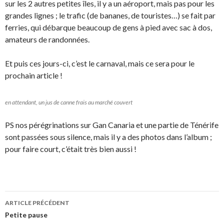
sur les 2 autres petites îles, il y a un aéroport, mais pas pour les
grandes lignes ; le trafic (de bananes, de touristes…) se fait par
ferries, qui débarque beaucoup de gens à pied avec sac à dos,
amateurs de randonnées.
Et puis ces jours-ci, c’est le carnaval, mais ce sera pour le
prochain article !
en attendant, un jus de canne frais au marché couvert
PS nos pérégrinations sur Gan Canaria et une partie de Ténérife
sont passées sous silence, mais il y a des photos dans l’album ;
pour faire court, c’était très bien aussi !
Navigation
ARTICLE PRÉCÉDENT
des
Petite pause