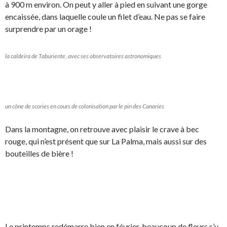
à 900 m environ. On peut y aller à pied en suivant une gorge
encaissée, dans laquelle coule un filet d’eau. Ne pas se faire
surprendre par un orage !
la caldeira de Taburiente, avec ses observatoires astronomiques
un cône de scories en cours de colonisation par le pin des Canaries
Dans la montagne, on retrouve avec plaisir le crave à bec
rouge, qui n’est présent que sur La Palma, mais aussi sur des
bouteilles de bière !
Le printemps redémarre bien en février, beaucoup de fleurs s’y