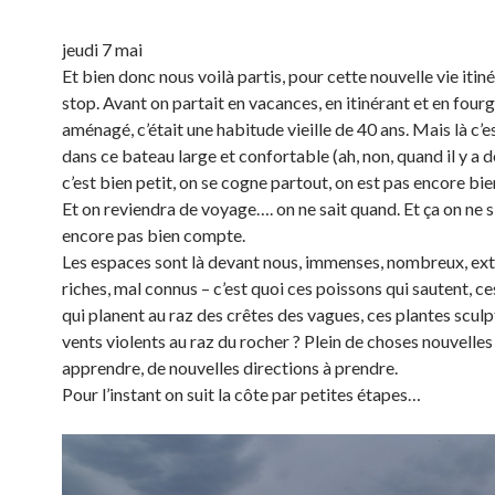
jeudi 7 mai
Et bien donc nous voilà partis, pour cette nouvelle vie itin
stop. Avant on partait en vacances, en itinérant et en four
aménagé, c’était une habitude vieille de 40 ans. Mais là c’es
dans ce bateau large et confortable (ah, non, quand il y a d
c’est bien petit, on se cogne partout, on est pas encore bie
Et on reviendra de voyage…. on ne sait quand. Et ça on ne s
encore pas bien compte.
Les espaces sont là devant nous, immenses, nombreux, e
riches, mal connus – c’est quoi ces poissons qui sautent, c
qui planent au raz des crêtes des vagues, ces plantes sculp
vents violents au raz du rocher ? Plein de choses nouvelles
apprendre, de nouvelles directions à prendre.
Pour l’instant on suit la côte par petites étapes…