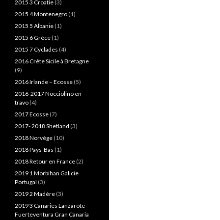
2015 3 Croatie
(3)
2015 4 Montenegro
(1)
2015 5 Albanie
(1)
2015 6 Grèce
(1)
2015 7 Cyclades
(4)
2016 Crête Sicile à Bretagne
(9)
2016 Irlande – Ecosse
(5)
2016-2017 Nocciolino en
travo
(4)
2017 Ecosse
(7)
2017- 2018 Shetland
(3)
2018 Norvège
(10)
2018 Pays-Bas
(1)
2018 Retour en France
(2)
2019 1 Morbihan Galicie
Portugal
(3)
2019 2 Madère
(3)
2019 3 Canaries Lanzarote
Fuerteventura Gran Canaria