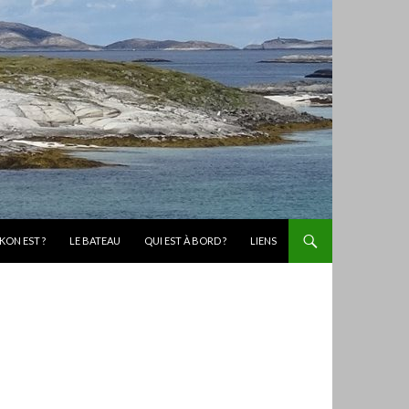
KON EST ?
LE BATEAU
QUI EST À BORD ?
LIENS