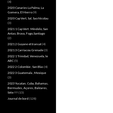
(4)
2020 Canaries La Palma, La
Gomera, El Hierro
(9)
2020 Cap Vert, Sal, Sao Nicolau
(3)
2021 1 Cap Vert : Mindelo, San
Antao, Brava, Fogo,Santiago
(2)
2021 2 Guyane et transat
(4)
2021 3 Carriacou Grenade
(3)
2022 1 Trinidad, Venezuela, le
ABC
(5)
2022 2 Colombie , San Blas
(4)
2022 3 Guatemala , Mexique
(3)
2023 Yucatan, Cuba, Bahamas,
Bermudes, Açores, Baléares,
Sète !!!
(15)
Journal de bord
(128)