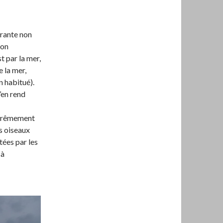
érante non
gon
t par la mer,
e la mer,
n habitué).
’en rend
xtrêmement
es oiseaux
tées par les
 à