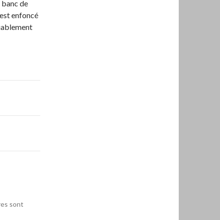
n banc de
s’est enfoncé
Diablement
res sont