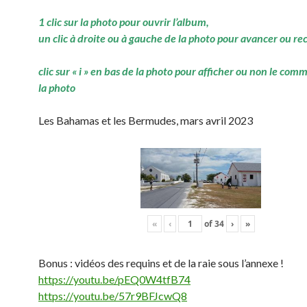
1 clic sur la photo pour ouvrir l’album,
un clic à droite ou à gauche de la photo pour avancer ou re
clic sur « i » en bas de la photo pour afficher ou non le com
la photo
Les Bahamas et les Bermudes, mars avril 2023
«
‹
of
34
›
»
Bonus : vidéos des requins et de la raie sous l’annexe !
https://youtu.be/pEQ0W4tfB74
https://youtu.be/57r9BFJcwQ8