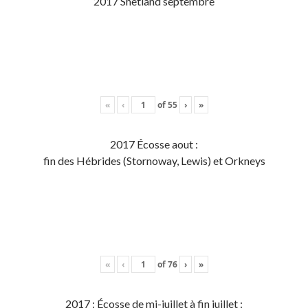
2017 Shetland septembre
«
‹
of
55
›
»
2017 Écosse aout :
fin des Hébrides (Stornoway, Lewis) et Orkneys
«
‹
of
76
›
»
2017 : Écosse de mi-juillet à fin juillet :