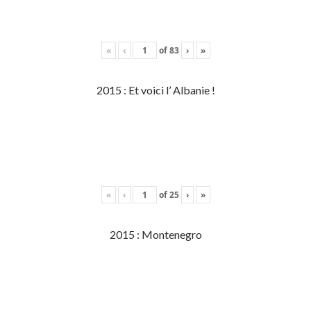
«
‹
of
83
›
»
2015 : Et voici l’ Albanie !
«
‹
of
25
›
»
2015 : Montenegro