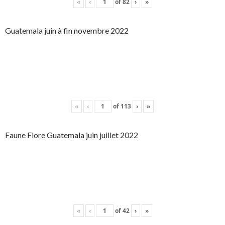
«
‹
of
82
›
»
Guatemala juin à fin novembre 2022
«
‹
of
113
›
»
Faune Flore Guatemala juin juillet 2022
«
‹
of
42
›
»