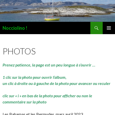
Recherche
Nocciolino !
ALLER
MENU
AU
PRINCI
CONTENU
PHOTOS
Prenez patience, la page est un peu longue à s’ouvrir …
1 clic sur la photo pour ouvrir l’album,
un clic à droite ou à gauche de la photo pour avancer ou reculer
clic sur « i » en bas de la photo pour afficher ou non le
commentaire sur la photo
Les Bahamas et les Bermudes, mars avril 2023