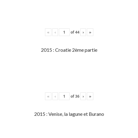
«
‹
of
44
›
»
2015 : Croatie 2ème partie
«
‹
of
36
›
»
2015 : Venise, la lagune et Burano