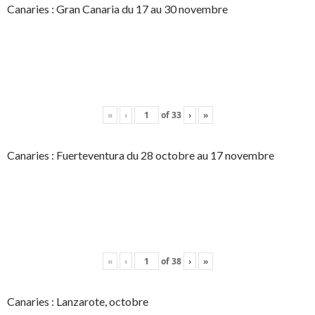
Canaries : Gran Canaria du 17 au 30 novembre
«
‹
of
33
›
»
Canaries : Fuerteventura du 28 octobre au 17 novembre
«
‹
of
38
›
»
Canaries : Lanzarote, octobre