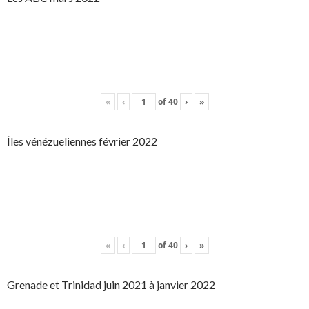
«
‹
of
40
›
»
Îles vénézueliennes février 2022
«
‹
of
40
›
»
Grenade et Trinidad juin 2021 à janvier 2022