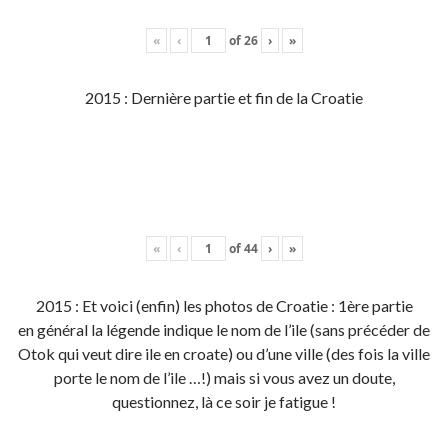
«
‹
of
26
›
»
2015 : Dernière partie et fin de la Croatie
«
‹
of
44
›
»
2015 : Et voici (enfin) les photos de Croatie : 1ère partie
en général la légende indique le nom de l’ile (sans précéder de
Otok qui veut dire ile en croate) ou d’une ville (des fois la ville
porte le nom de l’ile …!) mais si vous avez un doute,
questionnez, là ce soir je fatigue !