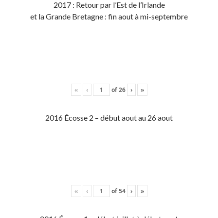
2017 : Retour par l’Est de l’Irlande
et la Grande Bretagne : fin aout à mi-septembre
«
‹
of
26
›
»
2016 Écosse 2 – début aout au 26 aout
«
‹
of
54
›
»