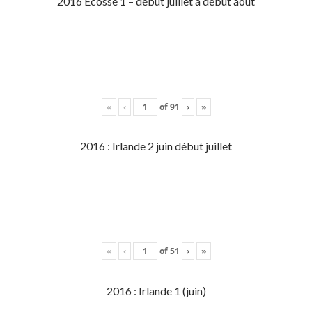
2016 Écosse 1 – début juillet à début aout
«
‹
of
91
›
»
2016 : Irlande 2 juin début juillet
«
‹
of
51
›
»
2016 : Irlande 1 (juin)