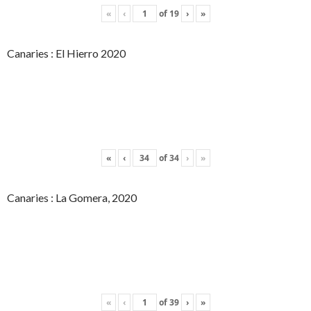
«
‹
of
19
›
»
Canaries : El Hierro 2020
«
‹
of
34
›
»
Canaries : La Gomera, 2020
«
‹
of
39
›
»