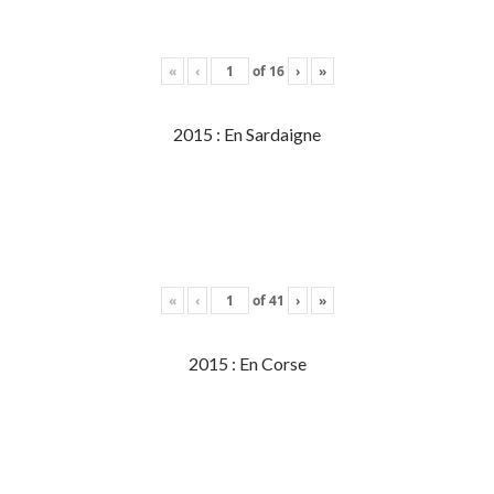
«
‹
of
16
›
»
2015 : En Sardaigne
«
‹
of
41
›
»
2015 : En Corse