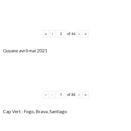
«
‹
of
44
›
»
Guyane avril mai 2021
«
‹
of
86
›
»
Cap Vert : Fogo, Brava, Santiago