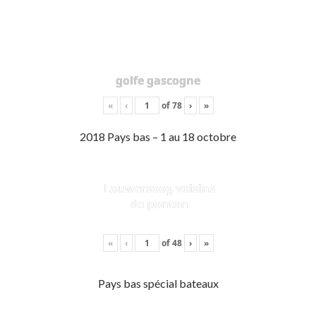
golfe gascogne
«
‹
of
78
›
»
2018 Pays bas – 1 au 18 octobre
Lauwersoog voisins
de ponton
«
‹
of
48
›
»
Pays bas spécial bateaux