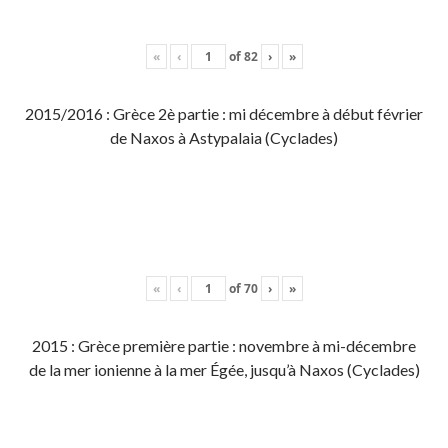
«
‹
of
82
›
»
2015/2016 : Grèce 2è partie : mi décembre à début février
de Naxos à Astypalaia (Cyclades)
«
‹
of
70
›
»
2015 : Grèce première partie : novembre à mi-décembre
de la mer ionienne à la mer Égée, jusqu’à Naxos (Cyclades)