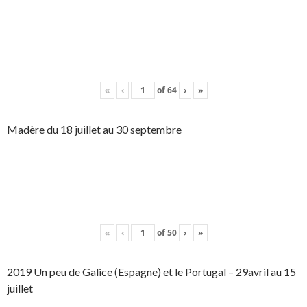
«
‹
of
64
›
»
Madère du 18 juillet au 30 septembre
«
‹
of
50
›
»
2019 Un peu de Galice (Espagne) et le Portugal – 29avril au 15
juillet