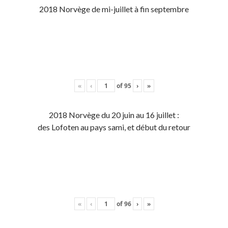
2018 Norvège de mi-juillet à fin septembre
«
‹
of
95
›
»
2018 Norvège du 20 juin au 16 juillet :
des Lofoten au pays sami, et début du retour
«
‹
of
96
›
»