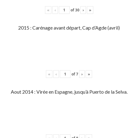
«
‹
of
30
›
»
2015 : Carénage avant départ, Cap d’Agde (avril)
«
‹
of
7
›
»
Aout 2014 : Virée en Espagne, jusqu’à Puerto de la Selva.