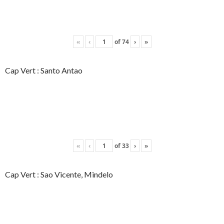
«
‹
of
74
›
»
Cap Vert : Santo Antao
«
‹
of
33
›
»
Cap Vert : Sao Vicente, Mindelo