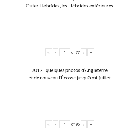
Outer Hebrides, les Hébrides extérieures
«
‹
of
77
›
»
2017 : quelques photos d’Angleterre
et de nouveau l’Écosse jusqu’à mi-juillet
«
‹
of
95
›
»