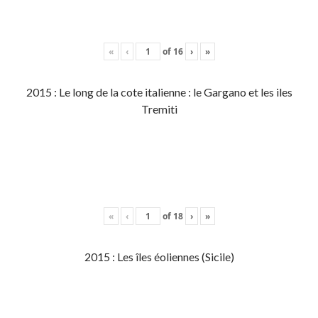
«
‹
of
16
›
»
2015 : Le long de la cote italienne : le Gargano et les iles
Tremiti
«
‹
of
18
›
»
2015 : Les îles éoliennes (Sicile)