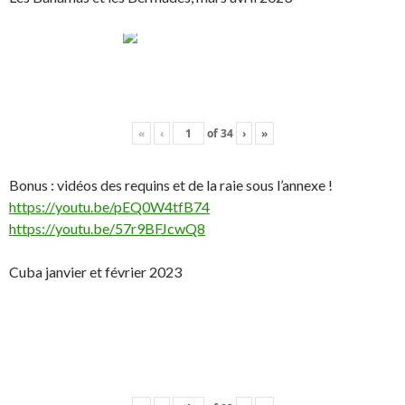
«
‹
of
34
›
»
Bonus : vidéos des requins et de la raie sous l’annexe !
https://youtu.be/pEQ0W4tfB74
https://youtu.be/57r9BFJcwQ8
Cuba janvier et février 2023