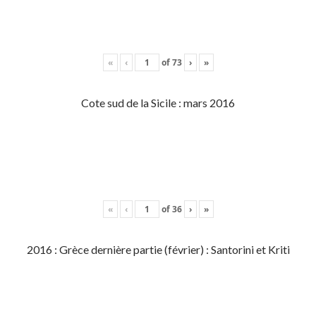
«
‹
of
73
›
»
Cote sud de la Sicile : mars 2016
«
‹
of
36
›
»
2016 : Grèce dernière partie (février) : Santorini et Kriti