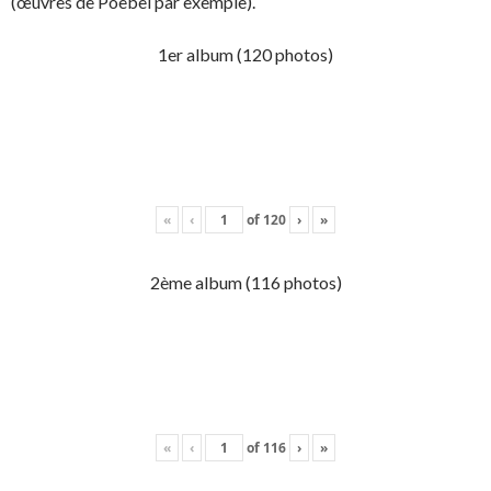
(œuvres de Poebel par exemple).
1er album (120 photos)
«
‹
of
120
›
»
2ème album (116 photos)
«
‹
of
116
›
»