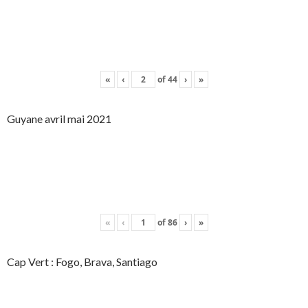
«
‹
of
44
›
»
Guyane avril mai 2021
«
‹
of
86
›
»
Cap Vert : Fogo, Brava, Santiago