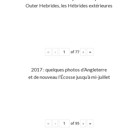
Outer Hebrides, les Hébrides extérieures
«
‹
of
77
›
»
2017 : quelques photos d’Angleterre
et de nouveau l’Écosse jusqu’à mi-juillet
«
‹
of
95
›
»