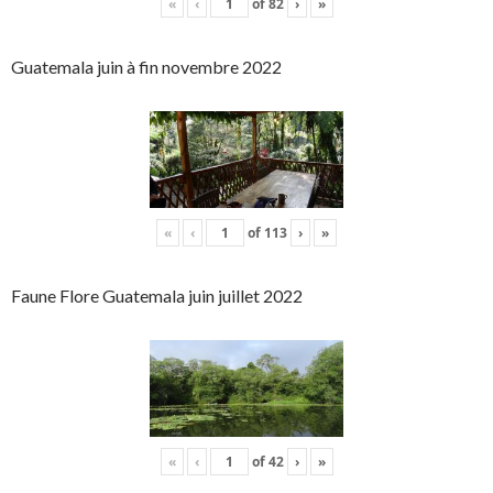
«
‹
of
82
›
»
Guatemala juin à fin novembre 2022
«
‹
of
113
›
»
Faune Flore Guatemala juin juillet 2022
«
‹
of
42
›
»