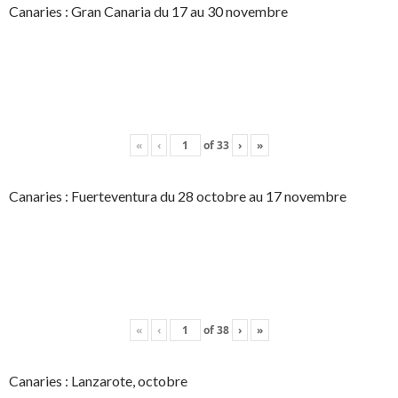
Canaries : Gran Canaria du 17 au 30 novembre
«
‹
of
33
›
»
Canaries : Fuerteventura du 28 octobre au 17 novembre
«
‹
of
38
›
»
Canaries : Lanzarote, octobre