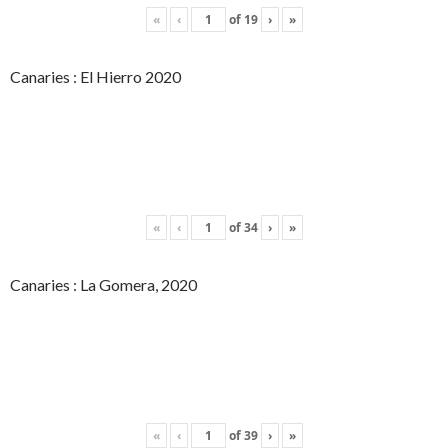
«
‹
of
19
›
»
Canaries : El Hierro 2020
«
‹
of
34
›
»
Canaries : La Gomera, 2020
«
‹
of
39
›
»