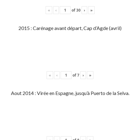
«
‹
of
30
›
»
2015 : Carénage avant départ, Cap d’Agde (avril)
«
‹
of
7
›
»
Aout 2014 : Virée en Espagne, jusqu’à Puerto de la Selva.