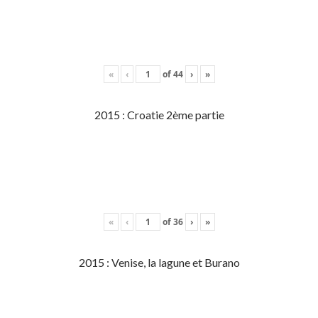
«
‹
of
44
›
»
2015 : Croatie 2ème partie
«
‹
of
36
›
»
2015 : Venise, la lagune et Burano