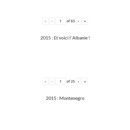
«
‹
of
83
›
»
2015 : Et voici l’ Albanie !
«
‹
of
25
›
»
2015 : Montenegro