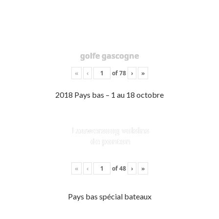
golfe gascogne
«
‹
of
78
›
»
2018 Pays bas – 1 au 18 octobre
Lauwersoog voisins
de ponton
«
‹
of
48
›
»
Pays bas spécial bateaux