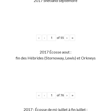
2017 Shetland septembre
«
‹
of
55
›
»
2017 Écosse aout :
fin des Hébrides (Stornoway, Lewis) et Orkneys
«
‹
of
76
›
»
2017 : Écosse de mi-juillet à fin juillet :