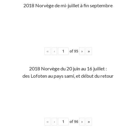
2018 Norvège de mi-juillet à fin septembre
«
‹
of
95
›
»
2018 Norvège du 20 juin au 16 juillet :
des Lofoten au pays sami, et début du retour
«
‹
of
96
›
»