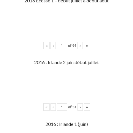
2016 Écosse 1 – début juillet à début aout
«
‹
of
91
›
»
2016 : Irlande 2 juin début juillet
«
‹
of
51
›
»
2016 : Irlande 1 (juin)