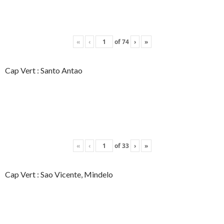
«
‹
of
74
›
»
Cap Vert : Santo Antao
«
‹
of
33
›
»
Cap Vert : Sao Vicente, Mindelo