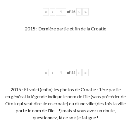
«
‹
of
26
›
»
2015 : Dernière partie et fin de la Croatie
«
‹
of
44
›
»
2015 : Et voici (enfin) les photos de Croatie : 1ère partie
en général la légende indique le nom de l’ile (sans précéder de
Otok qui veut dire ile en croate) ou d’une ville (des fois la ville
porte le nom de l’ile …!) mais si vous avez un doute,
questionnez, là ce soir je fatigue !