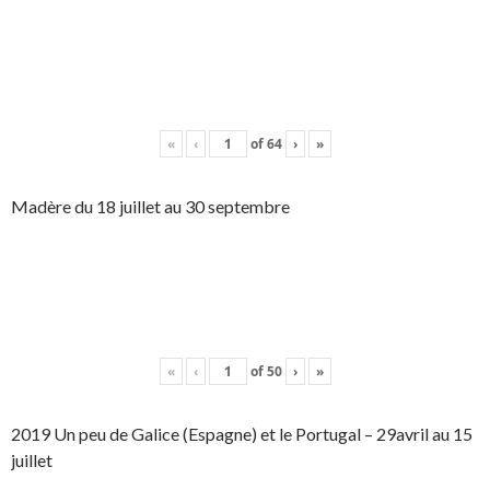
«
‹
of
64
›
»
Madère du 18 juillet au 30 septembre
«
‹
of
50
›
»
2019 Un peu de Galice (Espagne) et le Portugal – 29avril au 15
juillet