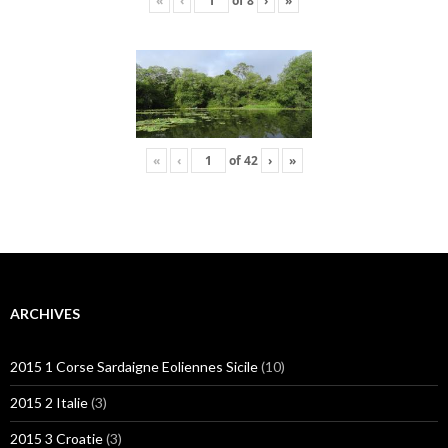
«
‹
of
8
›
»
«
‹
of
42
›
»
ARCHIVES
2015 1 Corse Sardaigne Eoliennes Sicile
(10)
2015 2 Italie
(3)
2015 3 Croatie
(3)