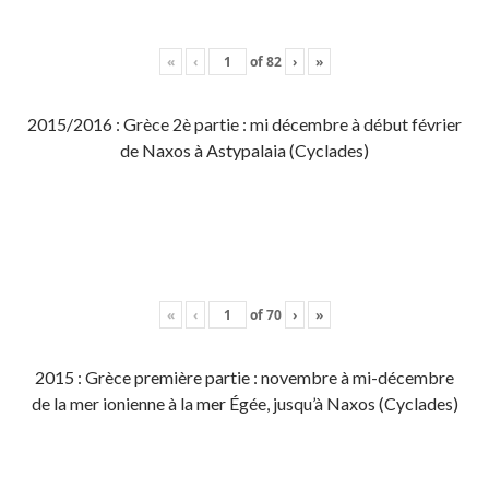
«
‹
of
82
›
»
2015/2016 : Grèce 2è partie : mi décembre à début février
de Naxos à Astypalaia (Cyclades)
«
‹
of
70
›
»
2015 : Grèce première partie : novembre à mi-décembre
de la mer ionienne à la mer Égée, jusqu’à Naxos (Cyclades)