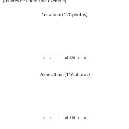
(œuvres de Poebel par exemple).
1er album (120 photos)
«
‹
of
120
›
»
2ème album (116 photos)
«
‹
of
116
›
»