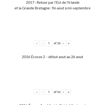
2017 : Retour par l’Est de l’Irlande
et la Grande Bretagne : fin aout à mi-septembre
«
‹
of
26
›
»
2016 Écosse 2 – début aout au 26 aout
«
‹
of
54
›
»