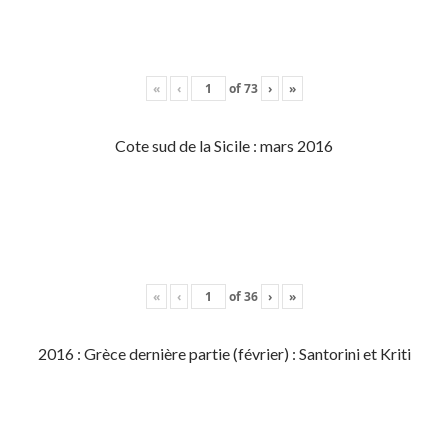
«
‹
of
73
›
»
Cote sud de la Sicile : mars 2016
«
‹
of
36
›
»
2016 : Grèce dernière partie (février) : Santorini et Kriti