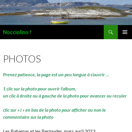
Recherche
Nocciolino !
ALLER
MENU
AU
PRINCI
CONTENU
PHOTOS
Prenez patience, la page est un peu longue à s’ouvrir …
1 clic sur la photo pour ouvrir l’album,
un clic à droite ou à gauche de la photo pour avancer ou reculer
clic sur « i » en bas de la photo pour afficher ou non le
commentaire sur la photo
Les Bahamas et les Bermudes, mars avril 2023