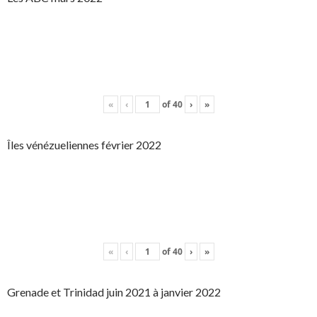
«
‹
of
40
›
»
Îles vénézueliennes février 2022
«
‹
of
40
›
»
Grenade et Trinidad juin 2021 à janvier 2022