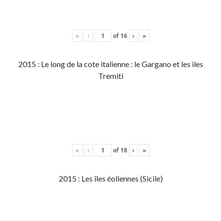
«
‹
of
16
›
»
2015 : Le long de la cote italienne : le Gargano et les iles
Tremiti
«
‹
of
18
›
»
2015 : Les îles éoliennes (Sicile)