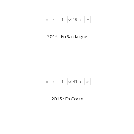
«
‹
of
16
›
»
2015 : En Sardaigne
«
‹
of
41
›
»
2015 : En Corse