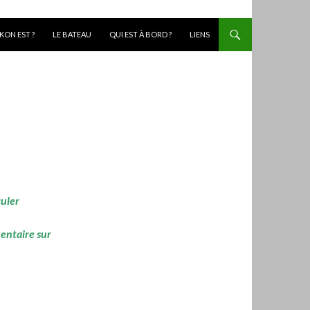
KON EST ?
LE BATEAU
QUI EST À BORD ?
LIENS
culer
mentaire sur