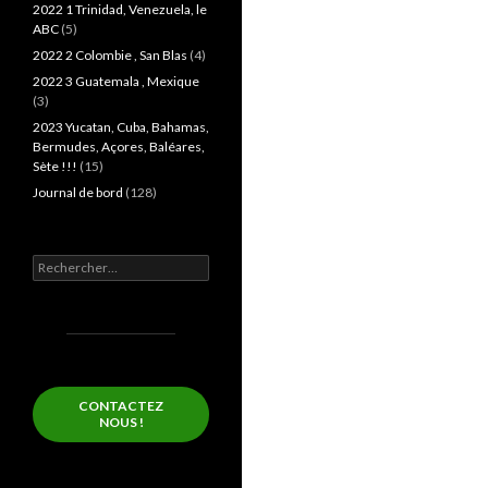
2022 1 Trinidad, Venezuela, le
ABC
(5)
2022 2 Colombie , San Blas
(4)
2022 3 Guatemala , Mexique
(3)
2023 Yucatan, Cuba, Bahamas,
Bermudes, Açores, Baléares,
Sète !!!
(15)
Journal de bord
(128)
Rechercher :
CONTACTEZ
NOUS !