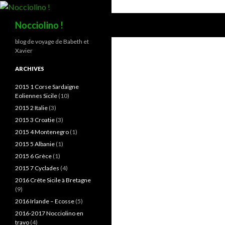
Recherche
Nocciolino !
blog de voyage de Babeth et
Xavier
ARCHIVES
2015 1 Corse Sardaigne
Eoliennes Sicile
(10)
2015 2 Italie
(3)
2015 3 Croatie
(3)
2015 4 Montenegro
(1)
2015 5 Albanie
(1)
2015 6 Grèce
(1)
2015 7 Cyclades
(4)
2016 Crête Sicile à Bretagne
(9)
2016 Irlande – Ecosse
(5)
2016-2017 Nocciolino en
travo
(4)