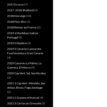
2017 Ecosse
(7)
2017- 2018 Shetland
(3)
2018 Norvège
(10)
2018 Pays-Bas
(1)
2018 Retour en France
(2)
2019 1 Morbihan Galicie
Portugal
(3)
2019 2 Madère
(3)
2019 3 Canaries Lanzarote
Fuerteventura Gran Canaria
(4)
2020 Canaries La Palma, La
Gomera, El Hierro
(9)
2020 Cap Vert, Sal, Sao Nicolau
(3)
2021 1 Cap Vert : Mindelo, San
Antao, Brava, Fogo,Santiago
(2)
2021 2 Guyane et transat
(4)
2021 3 Carriacou Grenade
(3)