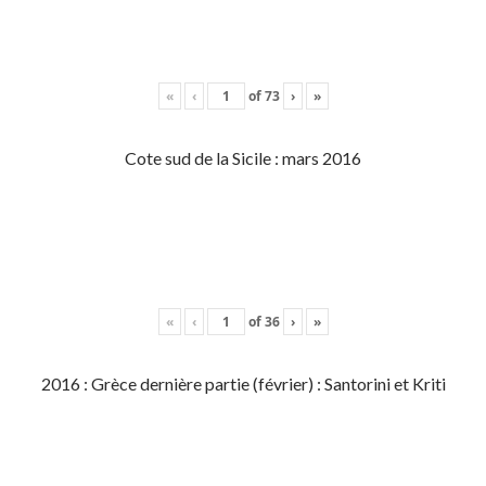
«
‹
of
73
›
»
Cote sud de la Sicile : mars 2016
«
‹
of
36
›
»
2016 : Grèce dernière partie (février) : Santorini et Kriti