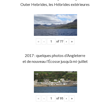
Outer Hebrides, les Hébrides extérieures
«
‹
of
77
›
»
2017 : quelques photos d’Angleterre
et de nouveau l’Écosse jusqu’à mi-juillet
«
‹
of
95
›
»