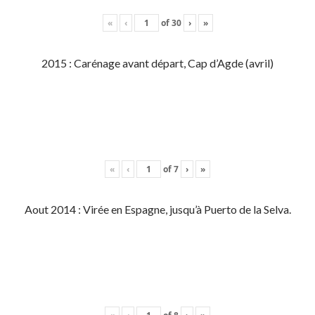
«
‹
of
30
›
»
2015 : Carénage avant départ, Cap d’Agde (avril)
«
‹
of
7
›
»
Aout 2014 : Virée en Espagne, jusqu’à Puerto de la Selva.