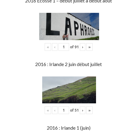
2016 Écosse 1 – début juillet à début aout
«
‹
of
91
›
»
2016 : Irlande 2 juin début juillet
«
‹
of
51
›
»
2016 : Irlande 1 (juin)