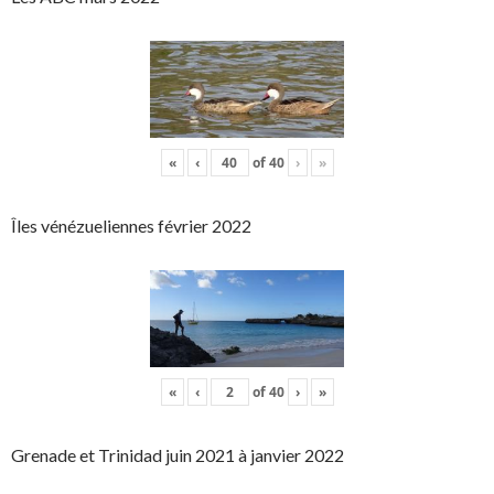
«
‹
of
40
›
»
Îles vénézueliennes février 2022
«
‹
of
40
›
»
Grenade et Trinidad juin 2021 à janvier 2022