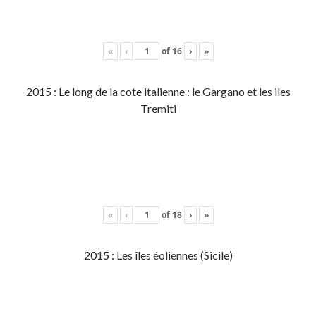
«
‹
of
16
›
»
2015 : Le long de la cote italienne : le Gargano et les iles
Tremiti
«
‹
of
18
›
»
2015 : Les îles éoliennes (Sicile)