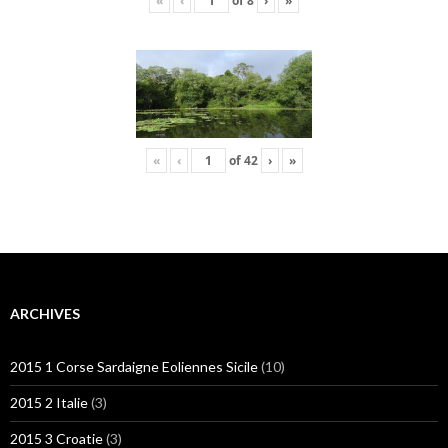
«
‹
of
8
›
»
«
‹
of
42
›
»
ARCHIVES
2015 1 Corse Sardaigne Eoliennes Sicile
(10)
2015 2 Italie
(3)
2015 3 Croatie
(3)