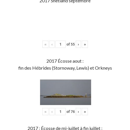
2017 Shetland septembre
«
‹
of
55
›
»
2017 Écosse aout :
fin des Hébrides (Stornoway, Lewis) et Orkneys
«
‹
of
76
›
»
2017 : Écosse de mi-juillet à fin juillet :