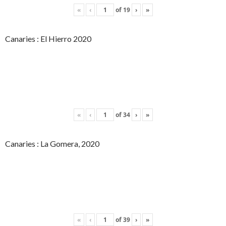
«
‹
of
19
›
»
Canaries : El Hierro 2020
«
‹
of
34
›
»
Canaries : La Gomera, 2020
«
‹
of
39
›
»