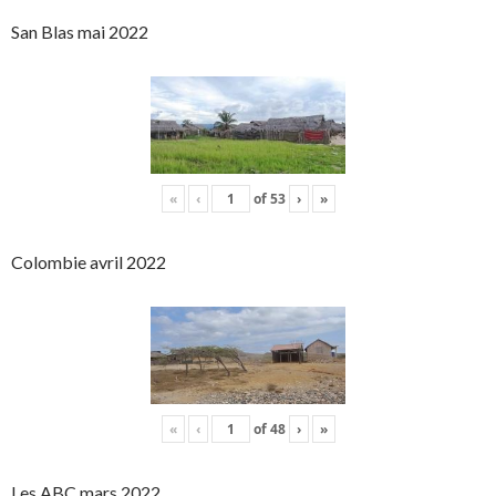
San Blas mai 2022
«
‹
of
53
›
»
Colombie avril 2022
«
‹
of
48
›
»
Les ABC mars 2022