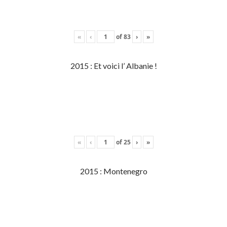
«
‹
of
83
›
»
2015 : Et voici l’ Albanie !
«
‹
of
25
›
»
2015 : Montenegro