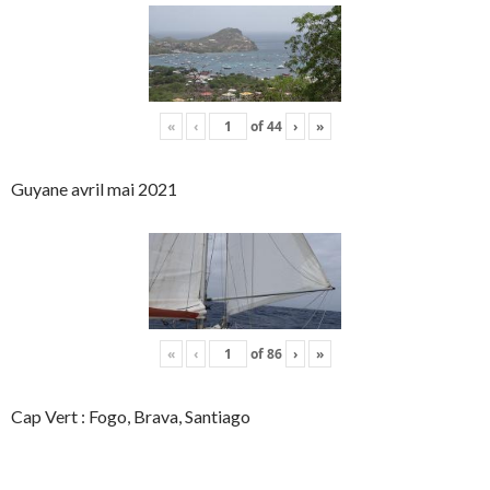
«
‹
of
44
›
»
Guyane avril mai 2021
«
‹
of
86
›
»
Cap Vert : Fogo, Brava, Santiago