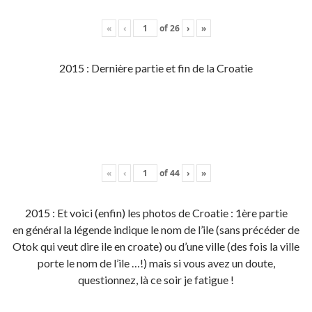
«
‹
of
26
›
»
2015 : Dernière partie et fin de la Croatie
«
‹
of
44
›
»
2015 : Et voici (enfin) les photos de Croatie : 1ère partie
en général la légende indique le nom de l’ile (sans précéder de
Otok qui veut dire ile en croate) ou d’une ville (des fois la ville
porte le nom de l’ile …!) mais si vous avez un doute,
questionnez, là ce soir je fatigue !