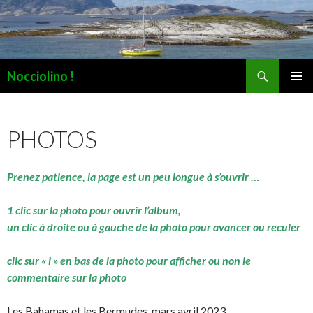
Recherche
Nocciolino !
ALLER
MENU
AU
PRINCI
CONTENU
PHOTOS
Prenez patience, la page est un peu longue à s’ouvrir …
1 clic sur la photo pour ouvrir l’album,
un clic à droite ou à gauche de la photo pour avancer ou reculer
clic sur « i » en bas de la photo pour afficher ou non le
commentaire sur la photo
Les Bahamas et les Bermudes, mars avril 2023