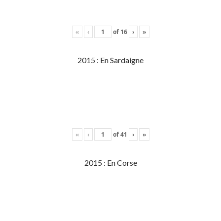
«
‹
of
16
›
»
2015 : En Sardaigne
«
‹
of
41
›
»
2015 : En Corse