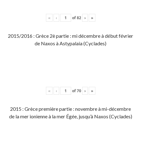
«
‹
of
82
›
»
2015/2016 : Grèce 2è partie : mi décembre à début février
de Naxos à Astypalaia (Cyclades)
«
‹
of
70
›
»
2015 : Grèce première partie : novembre à mi-décembre
de la mer ionienne à la mer Égée, jusqu’à Naxos (Cyclades)