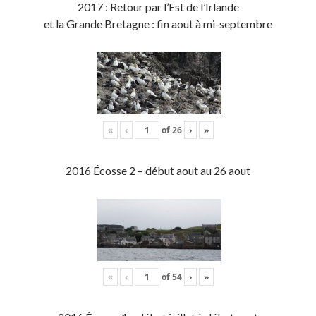
2017 : Retour par l’Est de l’Irlande
et la Grande Bretagne : fin aout à mi-septembre
«
‹
of
26
›
»
2016 Écosse 2 – début aout au 26 aout
«
‹
of
54
›
»