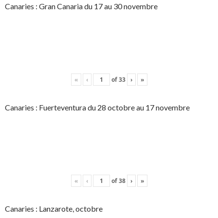
Canaries : Gran Canaria du 17 au 30 novembre
«
‹
of
33
›
»
Canaries : Fuerteventura du 28 octobre au 17 novembre
«
‹
of
38
›
»
Canaries : Lanzarote, octobre