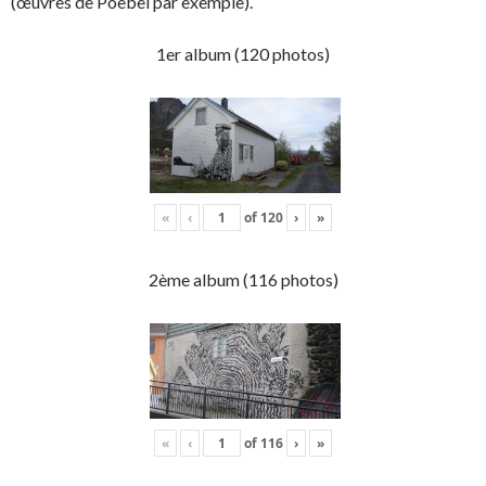
(œuvres de Poebel par exemple).
1er album (120 photos)
«
‹
of
120
›
»
2ème album (116 photos)
«
‹
of
116
›
»