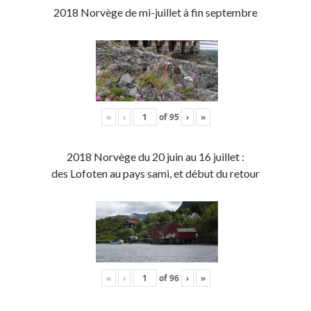
2018 Norvège de mi-juillet à fin septembre
«
‹
of
95
›
»
2018 Norvège du 20 juin au 16 juillet :
des Lofoten au pays sami, et début du retour
«
‹
of
96
›
»