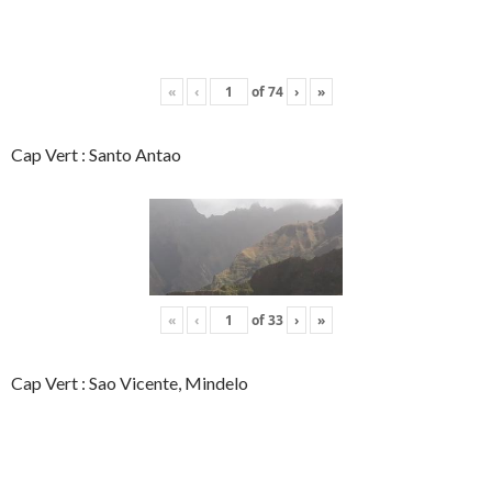
«
‹
of
74
›
»
Cap Vert : Santo Antao
«
‹
of
33
›
»
Cap Vert : Sao Vicente, Mindelo