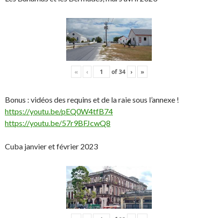
«
‹
of
34
›
»
Bonus : vidéos des requins et de la raie sous l’annexe !
https://youtu.be/pEQ0W4tfB74
https://youtu.be/57r9BFJcwQ8
Cuba janvier et février 2023