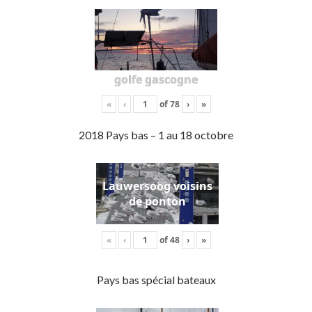
golfe gascogne
«
‹
of
78
›
»
2018 Pays bas – 1 au 18 octobre
Lauwersoog voisins
de ponton
«
‹
of
48
›
»
Pays bas spécial bateaux