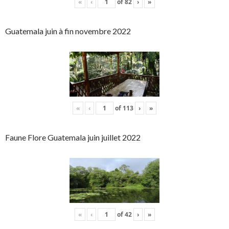
«
‹
of
82
›
»
Guatemala juin à fin novembre 2022
«
‹
of
113
›
»
Faune Flore Guatemala juin juillet 2022
«
‹
of
42
›
»