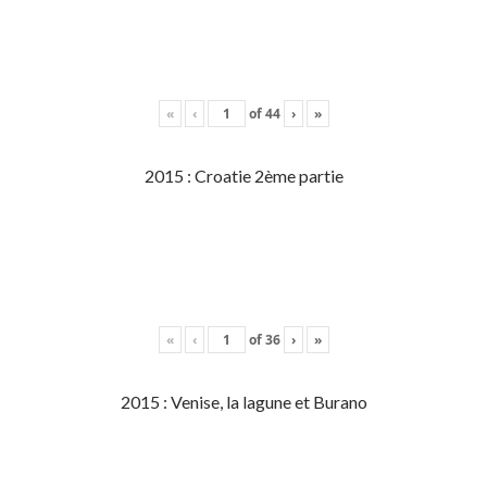
«
‹
of
44
›
»
2015 : Croatie 2ème partie
«
‹
of
36
›
»
2015 : Venise, la lagune et Burano