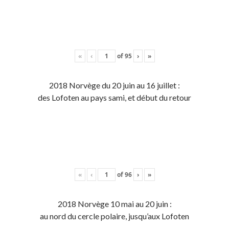
«
‹
of
95
›
»
2018 Norvège du 20 juin au 16 juillet :
des Lofoten au pays sami, et début du retour
«
‹
of
96
›
»
2018 Norvège 10 mai au 20 juin :
au nord du cercle polaire, jusqu’aux Lofoten