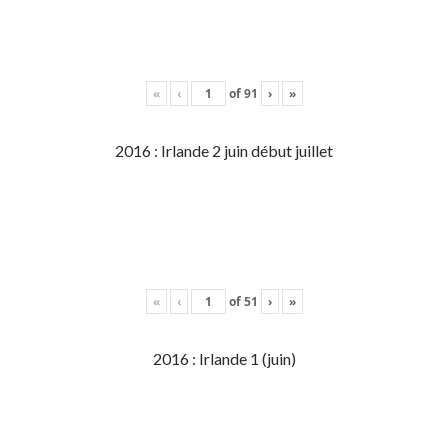
«
‹
of
91
›
»
2016 : Irlande 2 juin début juillet
«
‹
of
51
›
»
2016 : Irlande 1 (juin)