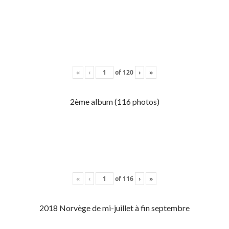
«
‹
of
120
›
»
2ème album (116 photos)
«
‹
of
116
›
»
2018 Norvège de mi-juillet à fin septembre