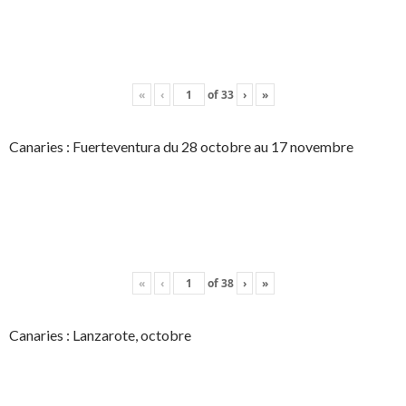
«
‹
of
33
›
»
Canaries : Fuerteventura du 28 octobre au 17 novembre
«
‹
of
38
›
»
Canaries : Lanzarote, octobre