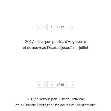
«
‹
of
77
›
»
2017 : quelques photos d’Angleterre
et de nouveau l’Écosse jusqu’à mi-juillet
«
‹
of
95
›
»
2017 : Retour par l’Est de l’Irlande
et la Grande Bretagne : fin aout à mi-septembre