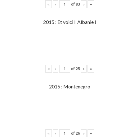
«
‹
of
83
›
»
2015 : Et voici l’ Albanie !
«
‹
of
25
›
»
2015 : Montenegro
«
‹
of
26
›
»