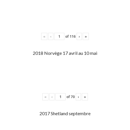
«
‹
of
116
›
»
2018 Norvège 17 avril au 10 mai
«
‹
of
70
›
»
2017 Shetland septembre