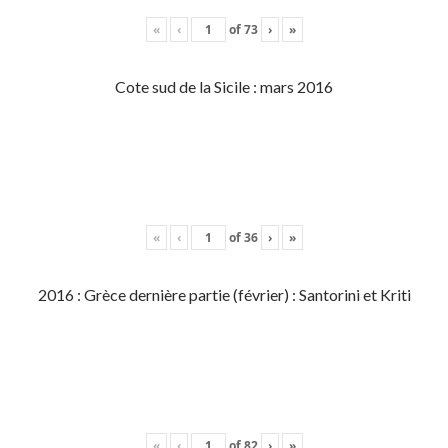
«
‹
of
73
›
»
Cote sud de la Sicile : mars 2016
«
‹
of
36
›
»
2016 : Grèce dernière partie (février) : Santorini et Kriti
«
‹
of
82
›
»