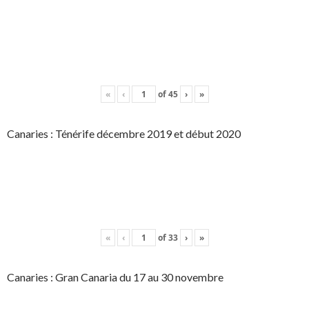
«
‹
of
45
›
»
Canaries : Ténérife décembre 2019 et début 2020
«
‹
of
33
›
»
Canaries : Gran Canaria du 17 au 30 novembre