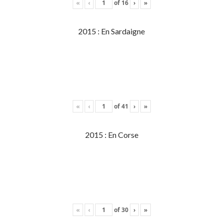
«
‹
of
16
›
»
2015 : En Sardaigne
«
‹
of
41
›
»
2015 : En Corse
«
‹
of
30
›
»