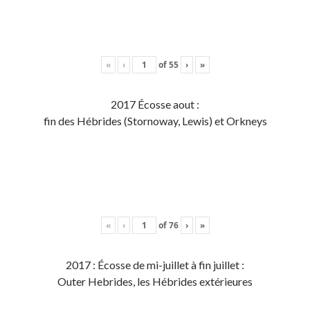
«
‹
of
55
›
»
2017 Écosse aout :
fin des Hébrides (Stornoway, Lewis) et Orkneys
«
‹
of
76
›
»
2017 : Écosse de mi-juillet à fin juillet :
Outer Hebrides, les Hébrides extérieures