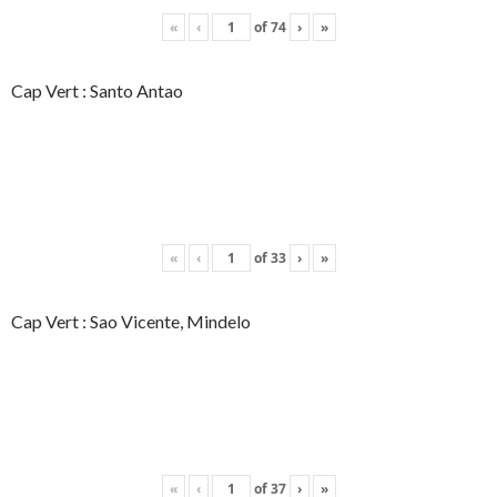
«
‹
of
74
›
»
Cap Vert : Santo Antao
«
‹
of
33
›
»
Cap Vert : Sao Vicente, Mindelo
«
‹
of
37
›
»