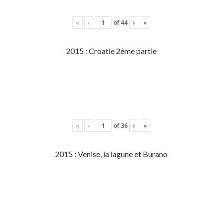
«
‹
of
44
›
»
2015 : Croatie 2ème partie
«
‹
of
36
›
»
2015 : Venise, la lagune et Burano