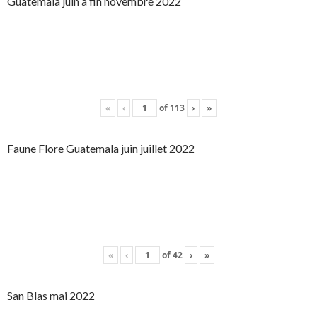
Guatemala juin à fin novembre 2022
«
‹
of
113
›
»
Faune Flore Guatemala juin juillet 2022
«
‹
of
42
›
»
San Blas mai 2022