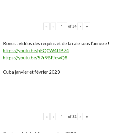
«
‹
of
34
›
»
Bonus : vidéos des requins et de la raie sous l’annexe !
https://youtu.be/pEQ0W4tfB74
https://youtu.be/57r9BFJcwQ8
Cuba janvier et février 2023
«
‹
of
82
›
»