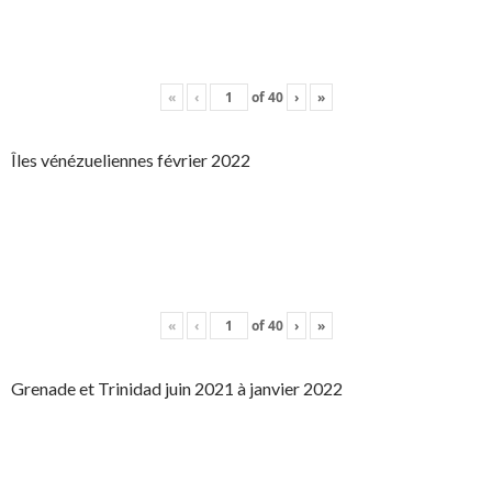
«
‹
of
40
›
»
Îles vénézueliennes février 2022
«
‹
of
40
›
»
Grenade et Trinidad juin 2021 à janvier 2022