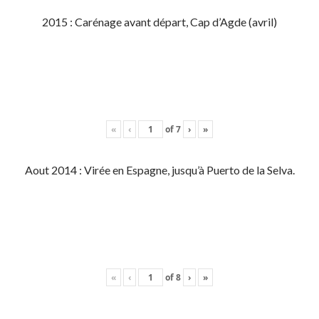
2015 : Carénage avant départ, Cap d’Agde (avril)
«
‹
of
7
›
»
Aout 2014 : Virée en Espagne, jusqu’à Puerto de la Selva.
«
‹
of
8
›
»