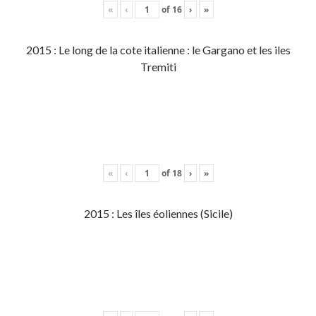
«
‹
of
16
›
»
2015 : Le long de la cote italienne : le Gargano et les iles
Tremiti
«
‹
of
18
›
»
2015 : Les îles éoliennes (Sicile)