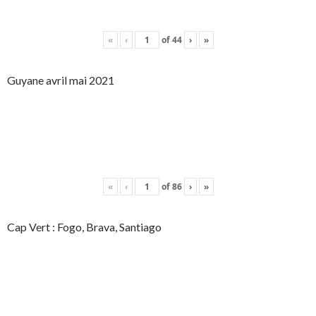
«
‹
of
44
›
»
Guyane avril mai 2021
«
‹
of
86
›
»
Cap Vert : Fogo, Brava, Santiago