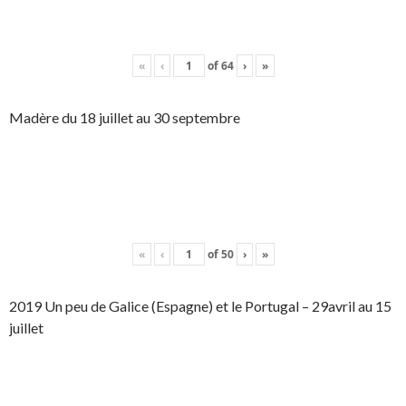
«
‹
of
64
›
»
Madère du 18 juillet au 30 septembre
«
‹
of
50
›
»
2019 Un peu de Galice (Espagne) et le Portugal – 29avril au 15
juillet