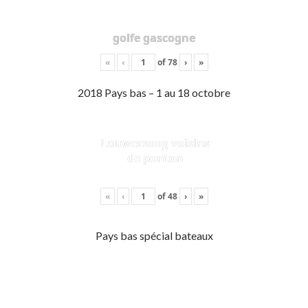
golfe gascogne
«
‹
of
78
›
»
2018 Pays bas – 1 au 18 octobre
Lauwersoog voisins
de ponton
«
‹
of
48
›
»
Pays bas spécial bateaux