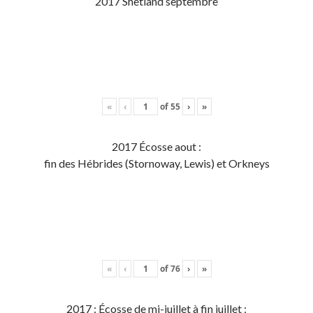
2017 Shetland septembre
«
‹
of
55
›
»
2017 Écosse aout :
fin des Hébrides (Stornoway, Lewis) et Orkneys
«
‹
of
76
›
»
2017 : Écosse de mi-juillet à fin juillet :