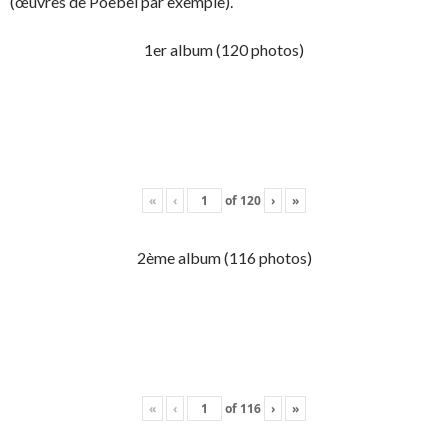
(œuvres de Poebel par exemple).
1er album (120 photos)
«
‹
of
120
›
»
2ème album (116 photos)
«
‹
of
116
›
»