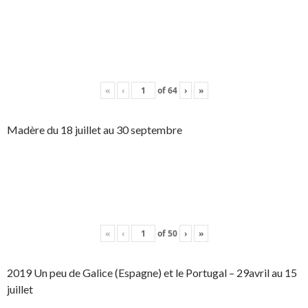
«
‹
of
64
›
»
Madère du 18 juillet au 30 septembre
«
‹
of
50
›
»
2019 Un peu de Galice (Espagne) et le Portugal – 29avril au 15
juillet