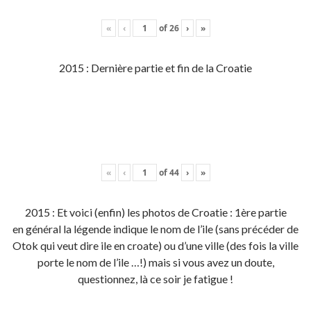
«
‹
of
26
›
»
2015 : Dernière partie et fin de la Croatie
«
‹
of
44
›
»
2015 : Et voici (enfin) les photos de Croatie : 1ère partie
en général la légende indique le nom de l’ile (sans précéder de
Otok qui veut dire ile en croate) ou d’une ville (des fois la ville
porte le nom de l’ile …!) mais si vous avez un doute,
questionnez, là ce soir je fatigue !