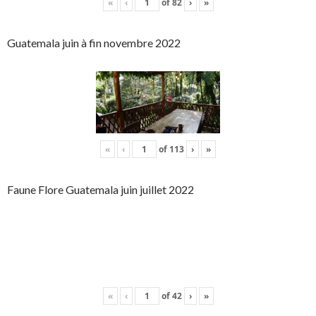
«
‹
of
82
›
»
Guatemala juin à fin novembre 2022
«
‹
of
113
›
»
Faune Flore Guatemala juin juillet 2022
«
‹
of
42
›
»