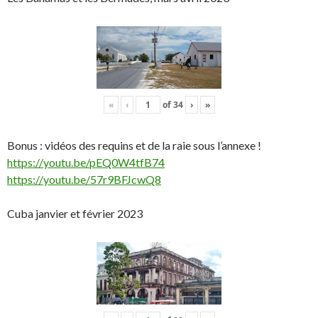
«
‹
of
34
›
»
Bonus : vidéos des requins et de la raie sous l’annexe !
https://youtu.be/pEQ0W4tfB74
https://youtu.be/57r9BFJcwQ8
Cuba janvier et février 2023