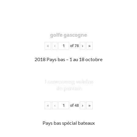
golfe gascogne
«
‹
of
78
›
»
2018 Pays bas – 1 au 18 octobre
Lauwersoog voisins
de ponton
«
‹
of
48
›
»
Pays bas spécial bateaux