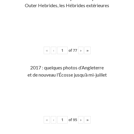
Outer Hebrides, les Hébrides extérieures
«
‹
of
77
›
»
2017 : quelques photos d’Angleterre
et de nouveau l’Écosse jusqu’à mi-juillet
«
‹
of
95
›
»