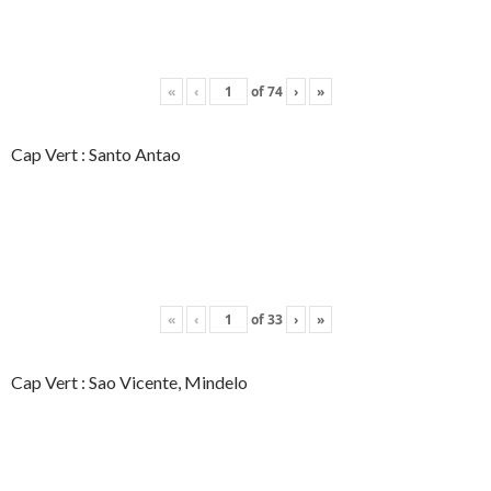
«
‹
of
74
›
»
Cap Vert : Santo Antao
«
‹
of
33
›
»
Cap Vert : Sao Vicente, Mindelo