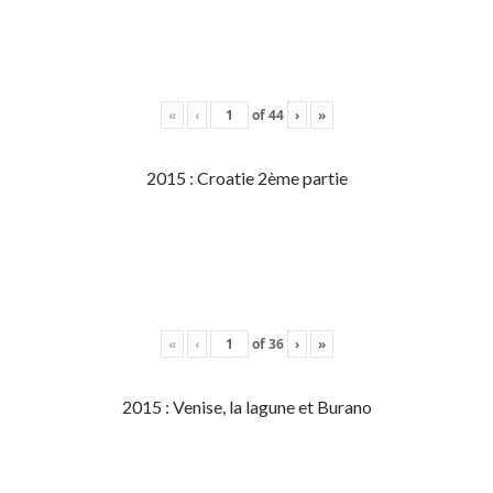
«
‹
of
44
›
»
2015 : Croatie 2ème partie
«
‹
of
36
›
»
2015 : Venise, la lagune et Burano