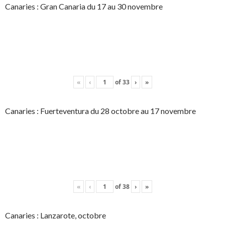
Canaries : Gran Canaria du 17 au 30 novembre
«
‹
of
33
›
»
Canaries : Fuerteventura du 28 octobre au 17 novembre
«
‹
of
38
›
»
Canaries : Lanzarote, octobre