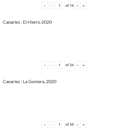
«
‹
of
19
›
»
Canaries : El Hierro 2020
«
‹
of
34
›
»
Canaries : La Gomera, 2020
«
‹
of
39
›
»