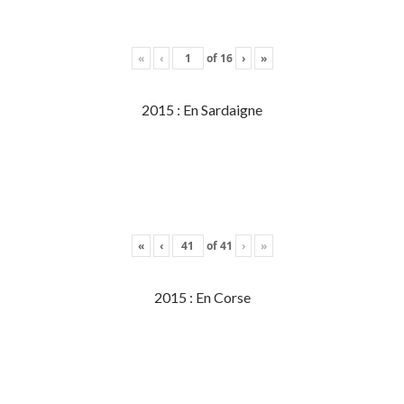
«
‹
of
16
›
»
2015 : En Sardaigne
«
‹
of
41
›
»
2015 : En Corse