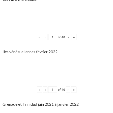
«
‹
of
40
›
»
Îles vénézueliennes février 2022
«
‹
of
40
›
»
Grenade et Trinidad juin 2021 à janvier 2022