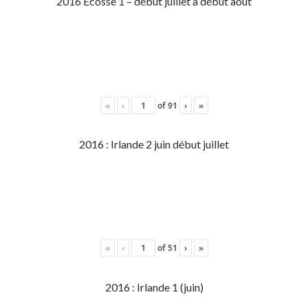
2016 Écosse 1 – début juillet à début aout
«
‹
of
91
›
»
2016 : Irlande 2 juin début juillet
«
‹
of
51
›
»
2016 : Irlande 1 (juin)