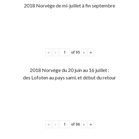
2018 Norvège de mi-juillet à fin septembre
«
‹
of
95
›
»
2018 Norvège du 20 juin au 16 juillet :
des Lofoten au pays sami, et début du retour
«
‹
of
96
›
»