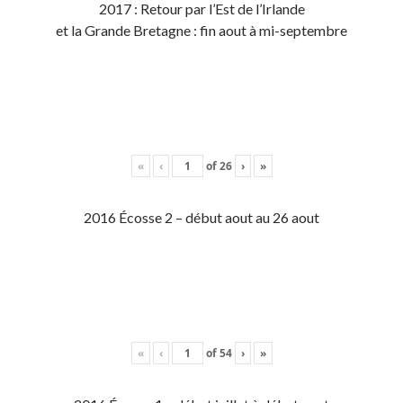
2017 : Retour par l’Est de l’Irlande
et la Grande Bretagne : fin aout à mi-septembre
«
‹
of
26
›
»
2016 Écosse 2 – début aout au 26 aout
«
‹
of
54
›
»