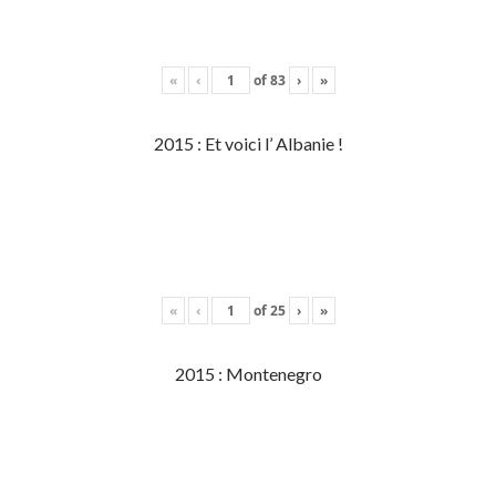
«
‹
of
83
›
»
2015 : Et voici l’ Albanie !
«
‹
of
25
›
»
2015 : Montenegro