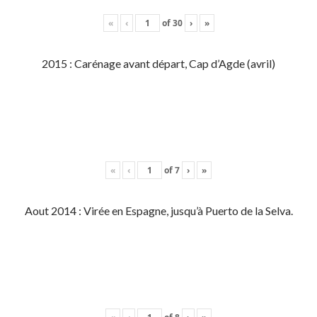
«
‹
of
30
›
»
2015 : Carénage avant départ, Cap d’Agde (avril)
«
‹
of
7
›
»
Aout 2014 : Virée en Espagne, jusqu’à Puerto de la Selva.