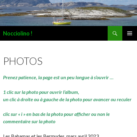
Recherche
Nocciolino !
ALLER
MENU
AU
PRINCI
CONTENU
PHOTOS
Prenez patience, la page est un peu longue à s’ouvrir …
1 clic sur la photo pour ouvrir l’album,
un clic à droite ou à gauche de la photo pour avancer ou reculer
clic sur « i » en bas de la photo pour afficher ou non le
commentaire sur la photo
Les Bahamas et les Bermudes, mars avril 2023