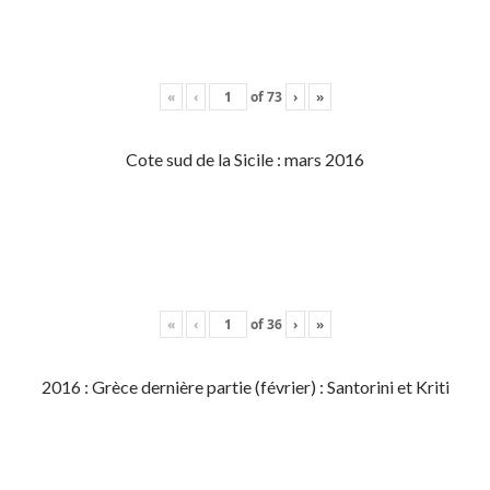
«
‹
of
73
›
»
Cote sud de la Sicile : mars 2016
«
‹
of
36
›
»
2016 : Grèce dernière partie (février) : Santorini et Kriti