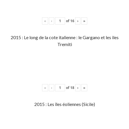
«
‹
of
16
›
»
2015 : Le long de la cote italienne : le Gargano et les iles
Tremiti
«
‹
of
18
›
»
2015 : Les îles éoliennes (Sicile)