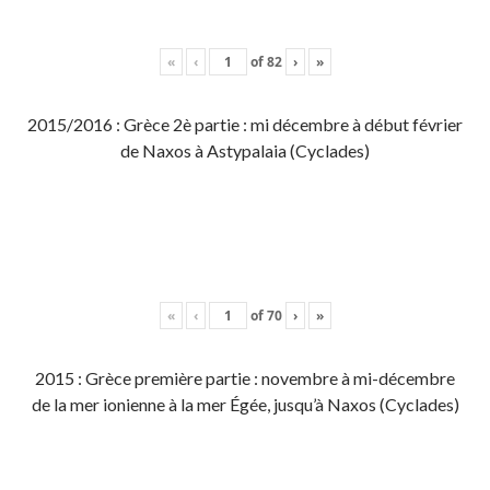
«
‹
of
82
›
»
2015/2016 : Grèce 2è partie : mi décembre à début février
de Naxos à Astypalaia (Cyclades)
«
‹
of
70
›
»
2015 : Grèce première partie : novembre à mi-décembre
de la mer ionienne à la mer Égée, jusqu’à Naxos (Cyclades)