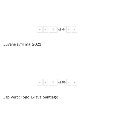
«
‹
of
44
›
»
Guyane avril mai 2021
«
‹
of
86
›
»
Cap Vert : Fogo, Brava, Santiago