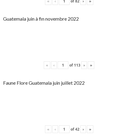
«
‹
of
82
›
»
Guatemala juin à fin novembre 2022
«
‹
of
113
›
»
Faune Flore Guatemala juin juillet 2022
«
‹
of
42
›
»