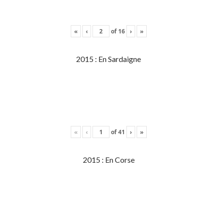
«
‹
of
16
›
»
2015 : En Sardaigne
«
‹
of
41
›
»
2015 : En Corse