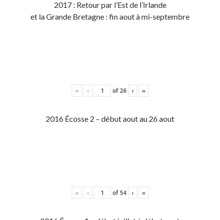
2017 : Retour par l’Est de l’Irlande
et la Grande Bretagne : fin aout à mi-septembre
«
‹
of
26
›
»
2016 Écosse 2 – début aout au 26 aout
«
‹
of
54
›
»