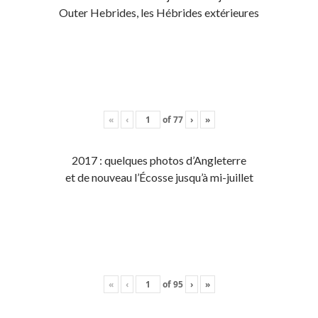
Outer Hebrides, les Hébrides extérieures
«
‹
of
77
›
»
2017 : quelques photos d’Angleterre
et de nouveau l’Écosse jusqu’à mi-juillet
«
‹
of
95
›
»