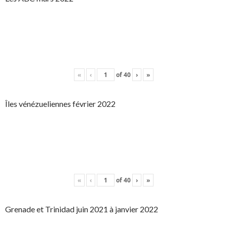
«
‹
of
40
›
»
Îles vénézueliennes février 2022
«
‹
of
40
›
»
Grenade et Trinidad juin 2021 à janvier 2022