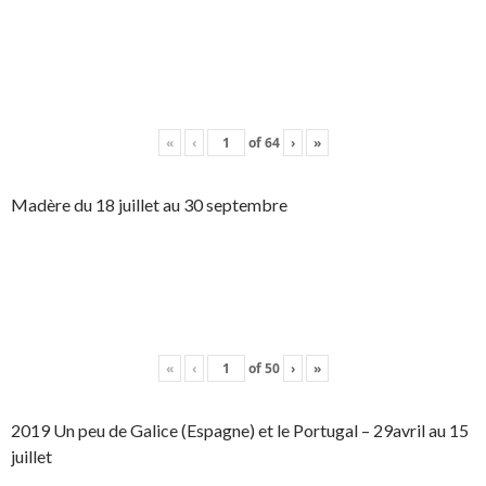
«
‹
of
64
›
»
Madère du 18 juillet au 30 septembre
«
‹
of
50
›
»
2019 Un peu de Galice (Espagne) et le Portugal – 29avril au 15
juillet