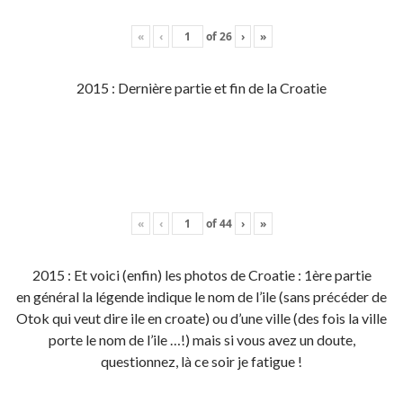
«
‹
of
26
›
»
2015 : Dernière partie et fin de la Croatie
«
‹
of
44
›
»
2015 : Et voici (enfin) les photos de Croatie : 1ère partie
en général la légende indique le nom de l’ile (sans précéder de
Otok qui veut dire ile en croate) ou d’une ville (des fois la ville
porte le nom de l’ile …!) mais si vous avez un doute,
questionnez, là ce soir je fatigue !