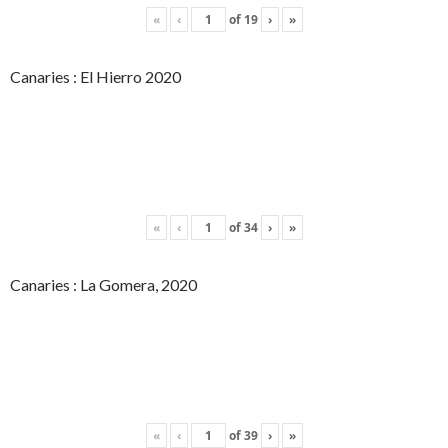
«
‹
of
19
›
»
Canaries : El Hierro 2020
«
‹
of
34
›
»
Canaries : La Gomera, 2020
«
‹
of
39
›
»