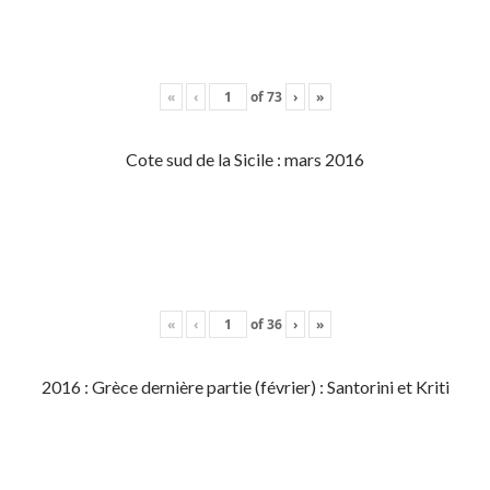
«
‹
of
73
›
»
Cote sud de la Sicile : mars 2016
«
‹
of
36
›
»
2016 : Grèce dernière partie (février) : Santorini et Kriti