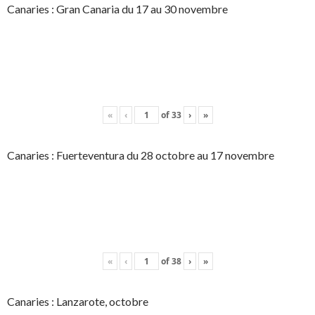
Canaries : Gran Canaria du 17 au 30 novembre
«
‹
of
33
›
»
Canaries : Fuerteventura du 28 octobre au 17 novembre
«
‹
of
38
›
»
Canaries : Lanzarote, octobre