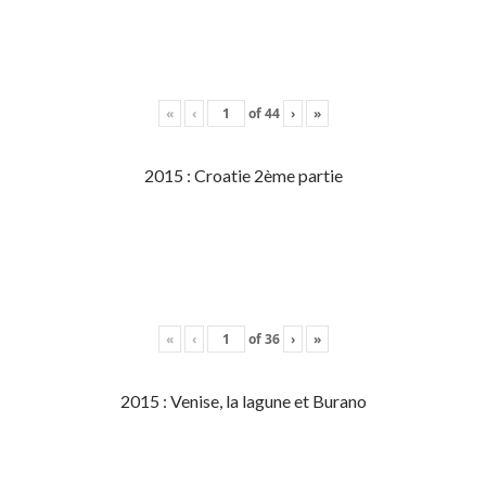
«
‹
of
44
›
»
2015 : Croatie 2ème partie
«
‹
of
36
›
»
2015 : Venise, la lagune et Burano