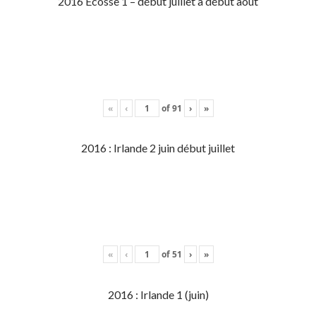
2016 Écosse 1 – début juillet à début aout
«
‹
of
91
›
»
2016 : Irlande 2 juin début juillet
«
‹
of
51
›
»
2016 : Irlande 1 (juin)