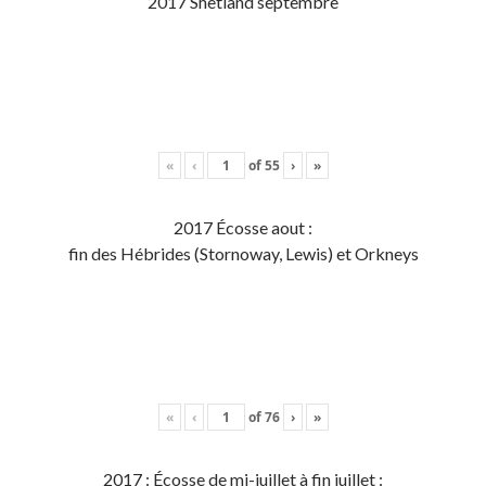
2017 Shetland septembre
«
‹
of
55
›
»
2017 Écosse aout :
fin des Hébrides (Stornoway, Lewis) et Orkneys
«
‹
of
76
›
»
2017 : Écosse de mi-juillet à fin juillet :