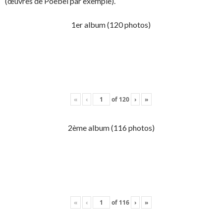
(œuvres de Poebel par exemple).
1er album (120 photos)
«
‹
of
120
›
»
2ème album (116 photos)
«
‹
of
116
›
»