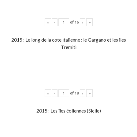
«
‹
of
16
›
»
2015 : Le long de la cote italienne : le Gargano et les iles
Tremiti
«
‹
of
18
›
»
2015 : Les îles éoliennes (Sicile)