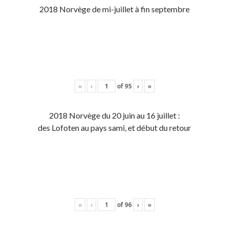
2018 Norvège de mi-juillet à fin septembre
«
‹
of
95
›
»
2018 Norvège du 20 juin au 16 juillet :
des Lofoten au pays sami, et début du retour
«
‹
of
96
›
»