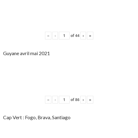
«
‹
of
44
›
»
Guyane avril mai 2021
«
‹
of
86
›
»
Cap Vert : Fogo, Brava, Santiago