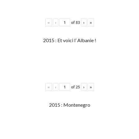
«
‹
of
83
›
»
2015 : Et voici l’ Albanie !
«
‹
of
25
›
»
2015 : Montenegro