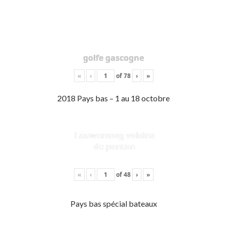
golfe gascogne
«
‹
of
78
›
»
2018 Pays bas – 1 au 18 octobre
Lauwersoog voisins
de ponton
«
‹
of
48
›
»
Pays bas spécial bateaux