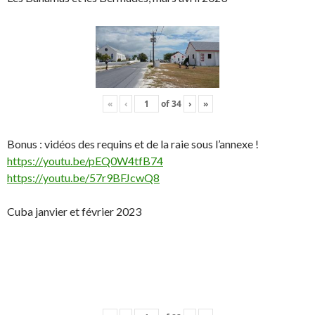
«
‹
of
34
›
»
Bonus : vidéos des requins et de la raie sous l’annexe !
https://youtu.be/pEQ0W4tfB74
https://youtu.be/57r9BFJcwQ8
Cuba janvier et février 2023