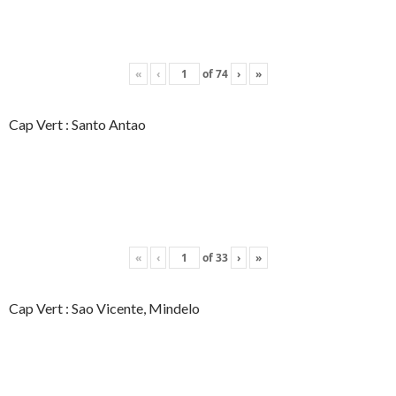
«
‹
of
74
›
»
Cap Vert : Santo Antao
«
‹
of
33
›
»
Cap Vert : Sao Vicente, Mindelo