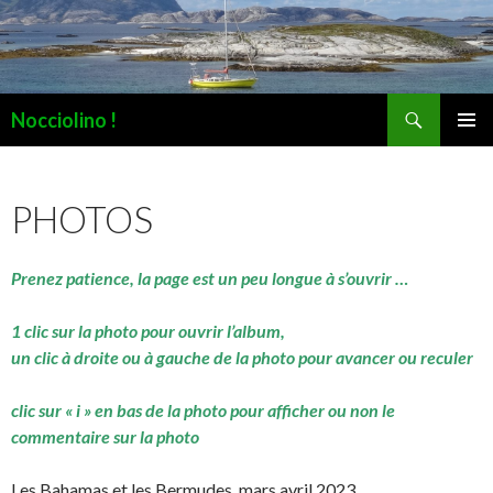
Recherche
Nocciolino !
ALLER
MENU
AU
PRINCI
CONTENU
PHOTOS
Prenez patience, la page est un peu longue à s’ouvrir …
1 clic sur la photo pour ouvrir l’album,
un clic à droite ou à gauche de la photo pour avancer ou reculer
clic sur « i » en bas de la photo pour afficher ou non le
commentaire sur la photo
Les Bahamas et les Bermudes, mars avril 2023