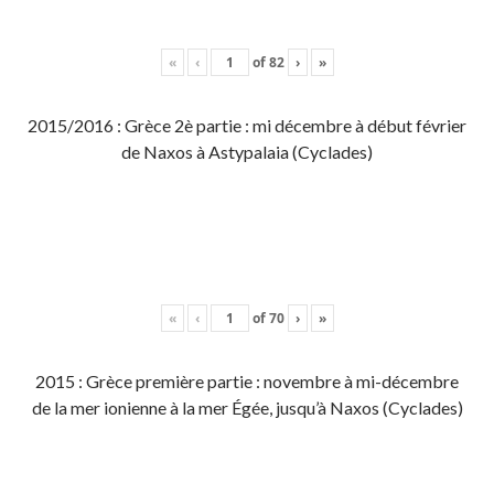
«
‹
of
82
›
»
2015/2016 : Grèce 2è partie : mi décembre à début février
de Naxos à Astypalaia (Cyclades)
«
‹
of
70
›
»
2015 : Grèce première partie : novembre à mi-décembre
de la mer ionienne à la mer Égée, jusqu’à Naxos (Cyclades)