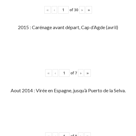
«
‹
of
30
›
»
2015 : Carénage avant départ, Cap d’Agde (avril)
«
‹
of
7
›
»
Aout 2014 : Virée en Espagne, jusqu’à Puerto de la Selva.