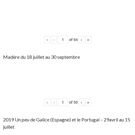
«
‹
of
64
›
»
Madère du 18 juillet au 30 septembre
«
‹
of
50
›
»
2019 Un peu de Galice (Espagne) et le Portugal – 29avril au 15
juillet