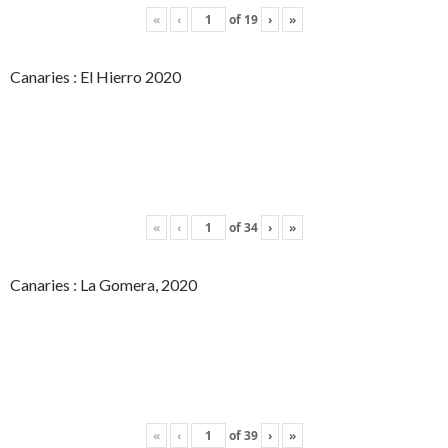
«
‹
of
19
›
»
Canaries : El Hierro 2020
«
‹
of
34
›
»
Canaries : La Gomera, 2020
«
‹
of
39
›
»