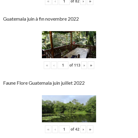
«
‹
of
82
›
»
Guatemala juin à fin novembre 2022
«
‹
of
113
›
»
Faune Flore Guatemala juin juillet 2022
«
‹
of
42
›
»