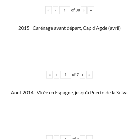
«
‹
of
30
›
»
2015 : Carénage avant départ, Cap d’Agde (avril)
«
‹
of
7
›
»
Aout 2014 : Virée en Espagne, jusqu’à Puerto de la Selva.