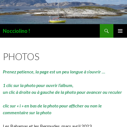
Recherche
Nocciolino !
ALLER
MENU
AU
PRINCI
CONTENU
PHOTOS
Prenez patience, la page est un peu longue à s’ouvrir …
1 clic sur la photo pour ouvrir l’album,
un clic à droite ou à gauche de la photo pour avancer ou reculer
clic sur « i » en bas de la photo pour afficher ou non le
commentaire sur la photo
Les Bahamas et les Bermudes, mars avril 2023