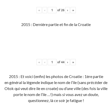
«
‹
of
26
›
»
2015 : Dernière partie et fin de la Croatie
«
‹
of
44
›
»
2015 : Et voici (enfin) les photos de Croatie : 1ère partie
en général la légende indique le nom de l’ile (sans précéder de
Otok qui veut dire ile en croate) ou d’une ville (des fois la ville
porte le nom de l’ile …!) mais si vous avez un doute,
questionnez, là ce soir je fatigue !