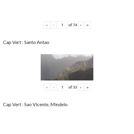
«
‹
of
74
›
»
Cap Vert : Santo Antao
«
‹
of
33
›
»
Cap Vert : Sao Vicente, Mindelo