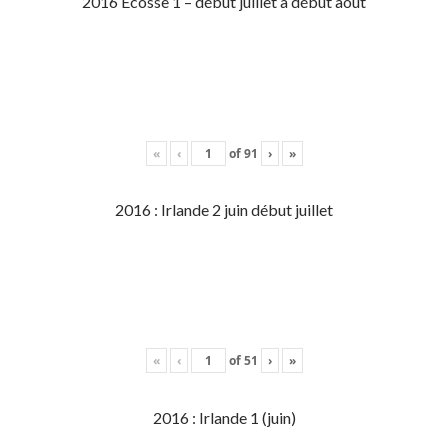
2016 Écosse 1 – début juillet à début aout
«
‹
of
91
›
»
2016 : Irlande 2 juin début juillet
«
‹
of
51
›
»
2016 : Irlande 1 (juin)