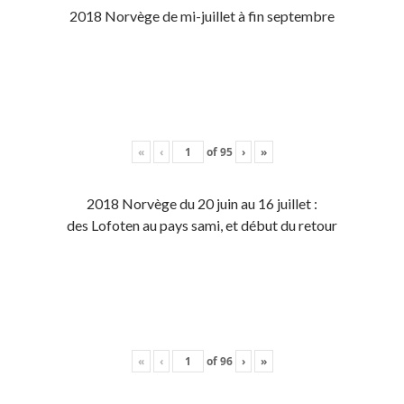
2018 Norvège de mi-juillet à fin septembre
«
‹
of
95
›
»
2018 Norvège du 20 juin au 16 juillet :
des Lofoten au pays sami, et début du retour
«
‹
of
96
›
»