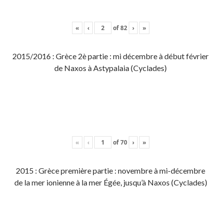
«
‹
of
82
›
»
2015/2016 : Grèce 2è partie : mi décembre à début février
de Naxos à Astypalaia (Cyclades)
«
‹
of
70
›
»
2015 : Grèce première partie : novembre à mi-décembre
de la mer ionienne à la mer Égée, jusqu’à Naxos (Cyclades)