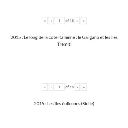
«
‹
of
16
›
»
2015 : Le long de la cote italienne : le Gargano et les iles
Tremiti
«
‹
of
18
›
»
2015 : Les îles éoliennes (Sicile)