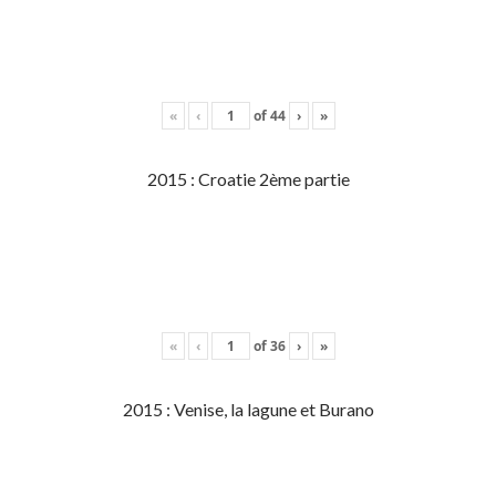
«
‹
of
44
›
»
2015 : Croatie 2ème partie
«
‹
of
36
›
»
2015 : Venise, la lagune et Burano