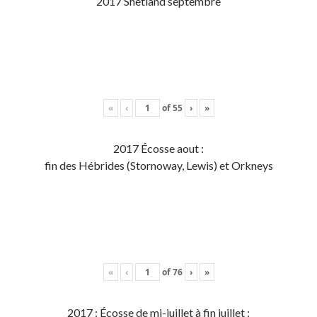
2017 Shetland septembre
«
‹
of
55
›
»
2017 Écosse aout :
fin des Hébrides (Stornoway, Lewis) et Orkneys
«
‹
of
76
›
»
2017 : Écosse de mi-juillet à fin juillet :