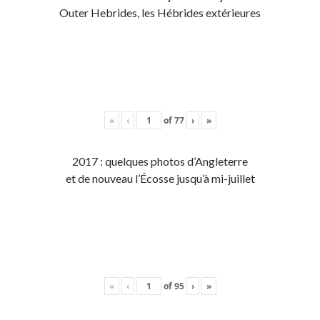
Outer Hebrides, les Hébrides extérieures
«
‹
of
77
›
»
2017 : quelques photos d’Angleterre
et de nouveau l’Écosse jusqu’à mi-juillet
«
‹
of
95
›
»