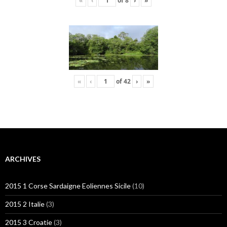
«
‹
of
8
›
»
«
‹
of
42
›
»
ARCHIVES
2015 1 Corse Sardaigne Eoliennes Sicile
(10)
2015 2 Italie
(3)
2015 3 Croatie
(3)