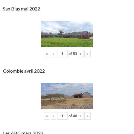
San Blas mai 2022
«
‹
of
53
›
»
Colombie avril 2022
«
‹
of
48
›
»
Les ABC mars 2022