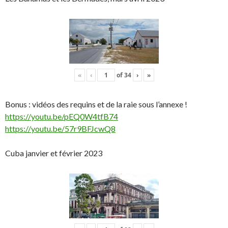
«
‹
of
34
›
»
Bonus : vidéos des requins et de la raie sous l’annexe !
https://youtu.be/pEQ0W4tfB74
https://youtu.be/57r9BFJcwQ8
Cuba janvier et février 2023