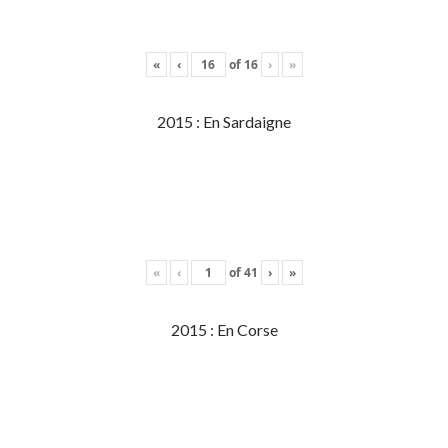
«
‹
of
16
›
»
2015 : En Sardaigne
«
‹
of
41
›
»
2015 : En Corse