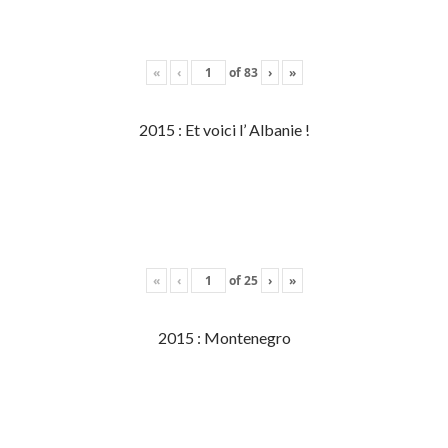
«
‹
of
83
›
»
2015 : Et voici l’ Albanie !
«
‹
of
25
›
»
2015 : Montenegro