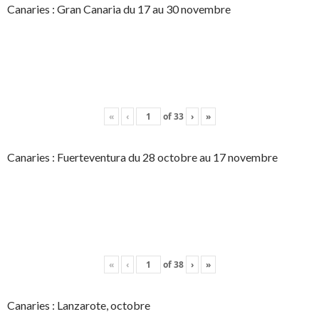
Canaries : Gran Canaria du 17 au 30 novembre
«
‹
of
33
›
»
Canaries : Fuerteventura du 28 octobre au 17 novembre
«
‹
of
38
›
»
Canaries : Lanzarote, octobre