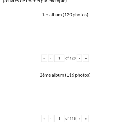
(œuvres de Poebel par exemple).
1er album (120 photos)
«
‹
of
120
›
»
2ème album (116 photos)
«
‹
of
116
›
»