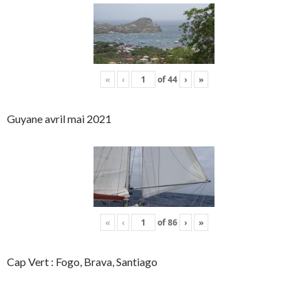
«
‹
of
44
›
»
Guyane avril mai 2021
«
‹
of
86
›
»
Cap Vert : Fogo, Brava, Santiago