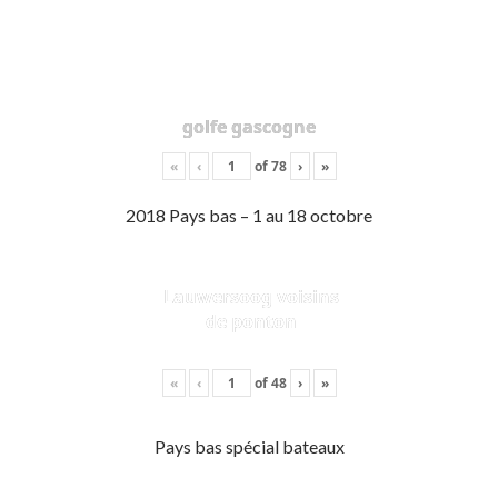
golfe gascogne
«
‹
of
78
›
»
2018 Pays bas – 1 au 18 octobre
Lauwersoog voisins
de ponton
«
‹
of
48
›
»
Pays bas spécial bateaux