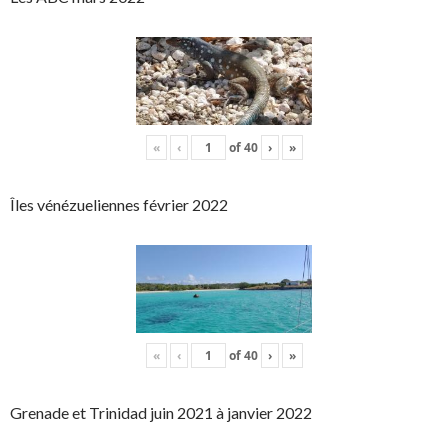
«
‹
of
40
›
»
Îles vénézueliennes février 2022
«
‹
of
40
›
»
Grenade et Trinidad juin 2021 à janvier 2022