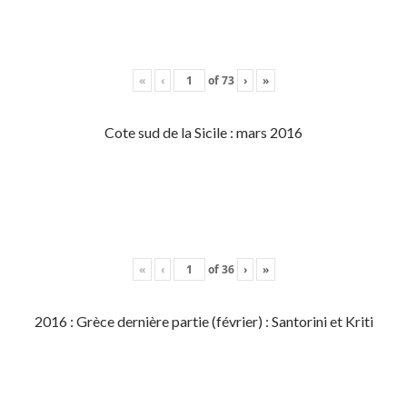
«
‹
of
73
›
»
Cote sud de la Sicile : mars 2016
«
‹
of
36
›
»
2016 : Grèce dernière partie (février) : Santorini et Kriti