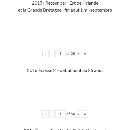
2017 : Retour par l’Est de l’Irlande
et la Grande Bretagne : fin aout à mi-septembre
«
‹
of
26
›
»
2016 Écosse 2 – début aout au 26 aout
«
‹
of
54
›
»