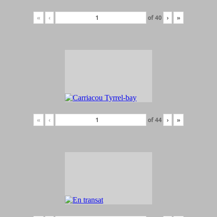
«
‹
of
40
›
»
«
‹
of
44
›
»