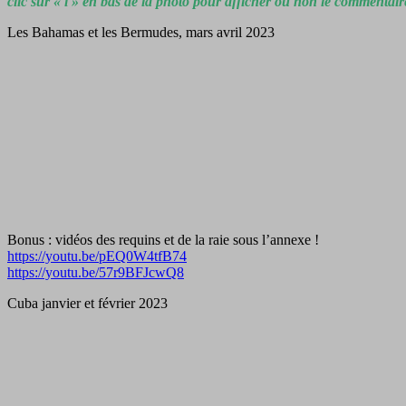
clic sur « i » en bas de la photo pour afficher ou non le commentair
Les Bahamas et les Bermudes, mars avril 2023
Bonus : vidéos des requins et de la raie sous l’annexe !
https://youtu.be/pEQ0W4tfB74
https://youtu.be/57r9BFJcwQ8
Cuba janvier et février 2023