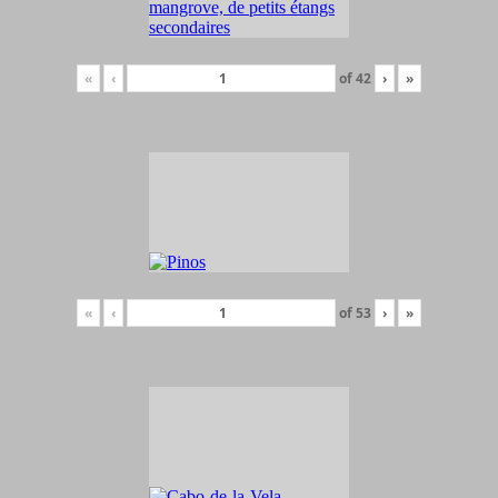
«
‹
of
42
›
»
«
‹
of
53
›
»