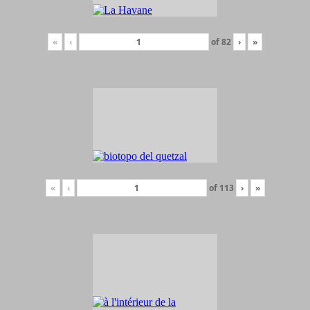
«
‹
of
82
›
»
«
‹
of
113
›
»