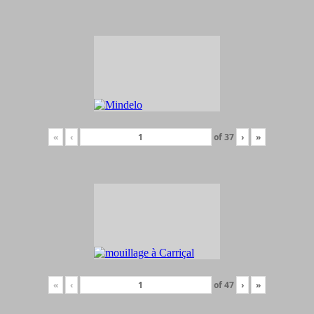
«
‹
of
37
›
»
«
‹
of
47
›
»