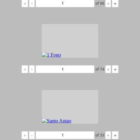
«
‹
of
86
›
»
«
‹
of
74
›
»
«
‹
of
33
›
»