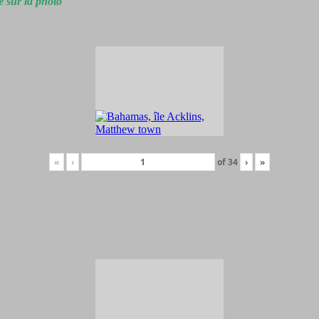
e sur la photo
«
‹
of
34
›
»