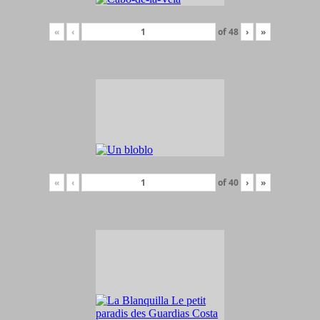
«
‹
of
48
›
»
«
‹
of
40
›
»