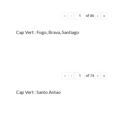
«
‹
of
86
›
»
Cap Vert : Fogo, Brava, Santiago
«
‹
of
74
›
»
Cap Vert : Santo Antao