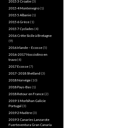
2015 3 Croatie
(3)
2015 4 Montenegro
(1)
2015 5 Albanie
(1)
2015 6 Grèce
(1)
2015 7 Cyclades
(4)
2016 Crête Sicile à Bretagne
(9)
2016 Irlande – Ecosse
(5)
2016-2017 Nocciolino en
travo
(4)
2017 Ecosse
(7)
2017- 2018 Shetland
(3)
2018 Norvège
(10)
2018 Pays-Bas
(1)
2018 Retour en France
(2)
2019 1 Morbihan Galicie
Portugal
(3)
2019 2 Madère
(3)
2019 3 Canaries Lanzarote
Fuerteventura Gran Canaria