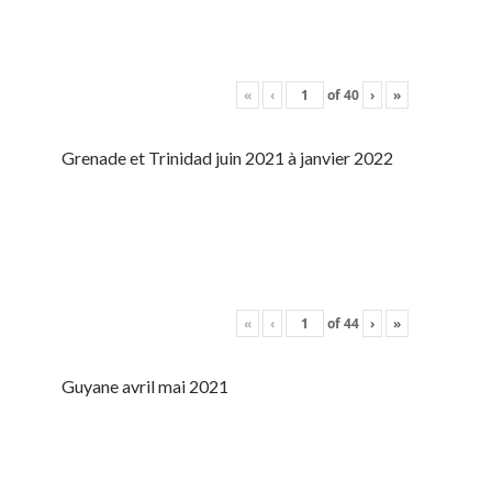
«
‹
of
40
›
»
Grenade et Trinidad juin 2021 à janvier 2022
«
‹
of
44
›
»
Guyane avril mai 2021