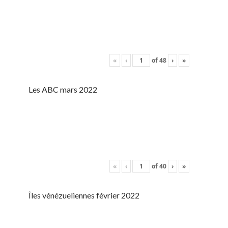
«
‹
of
48
›
»
Les ABC mars 2022
«
‹
of
40
›
»
Îles vénézueliennes février 2022