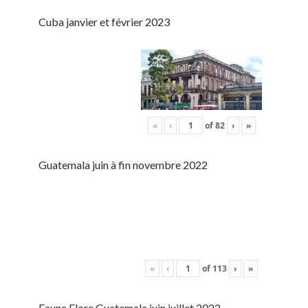
Cuba janvier et février 2023
«
‹
of
82
›
»
Guatemala juin à fin novembre 2022
«
‹
of
113
›
»
Faune Flore Guatemala juin juillet 2022