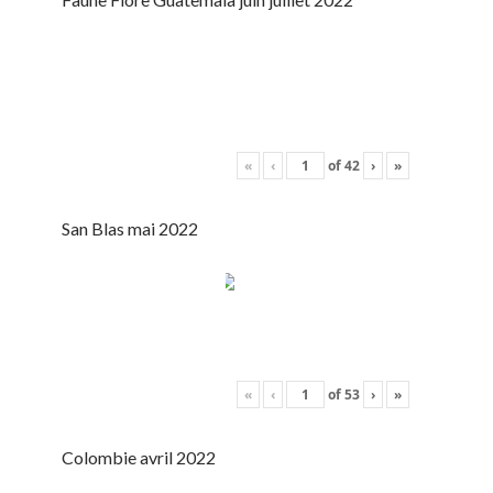
«
‹
of
42
›
»
San Blas mai 2022
«
‹
of
53
›
»
Colombie avril 2022