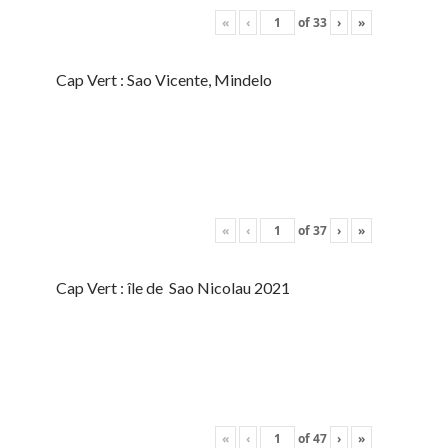
«
‹
of
33
›
»
Cap Vert : Sao Vicente, Mindelo
«
‹
of
37
›
»
Cap Vert : île de Sao Nicolau 2021
«
‹
of
47
›
»