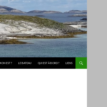
KON EST ?
LE BATEAU
QUI EST À BORD ?
LIENS