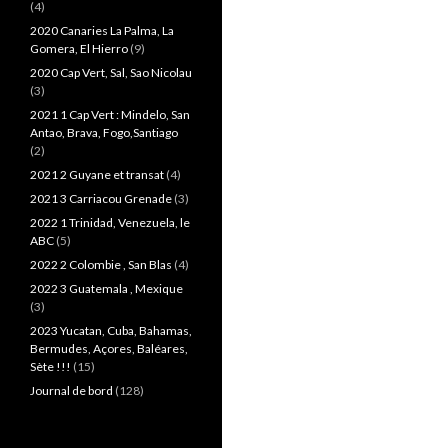
(4)
2020 Canaries La Palma, La
Gomera, El Hierro
(9)
2020 Cap Vert, Sal, Sao Nicolau
(3)
2021 1 Cap Vert : Mindelo, San
Antao, Brava, Fogo,Santiago
(2)
2021 2 Guyane et transat
(4)
2021 3 Carriacou Grenade
(3)
2022 1 Trinidad, Venezuela, le
ABC
(5)
2022 2 Colombie , San Blas
(4)
2022 3 Guatemala , Mexique
(3)
2023 Yucatan, Cuba, Bahamas,
Bermudes, Açores, Baléares,
Sète !!!
(15)
Journal de bord
(128)