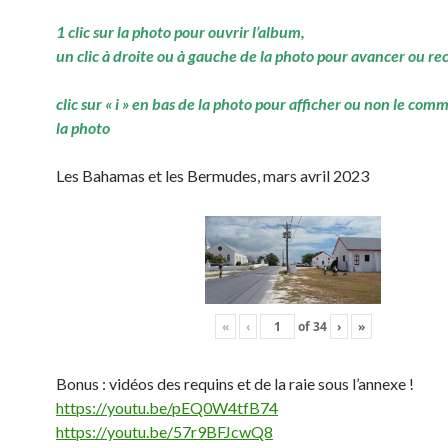
1 clic sur la photo pour ouvrir l’album,
un clic à droite ou à gauche de la photo pour avancer ou re
clic sur « i » en bas de la photo pour afficher ou non le com
la photo
Les Bahamas et les Bermudes, mars avril 2023
«
‹
of
34
›
»
Bonus : vidéos des requins et de la raie sous l’annexe !
https://youtu.be/pEQ0W4tfB74
https://youtu.be/57r9BFJcwQ8