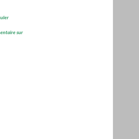
culer
mentaire sur