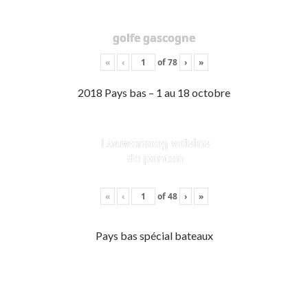
golfe gascogne
«
‹
of
78
›
»
2018 Pays bas – 1 au 18 octobre
Lauwersoog voisins
de ponton
«
‹
of
48
›
»
Pays bas spécial bateaux