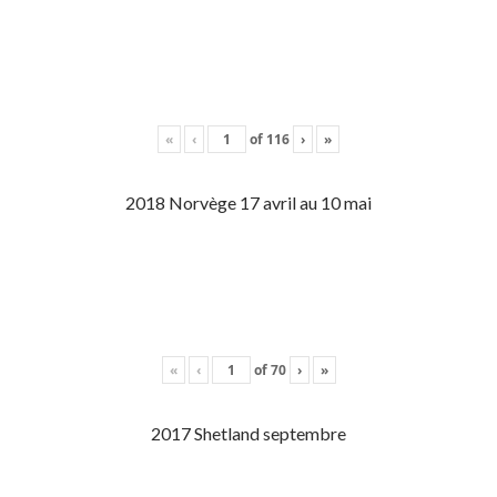
«
‹
of
116
›
»
2018 Norvège 17 avril au 10 mai
«
‹
of
70
›
»
2017 Shetland septembre