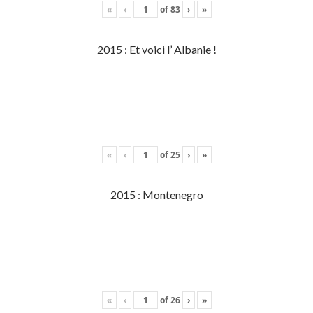
«
‹
of
83
›
»
2015 : Et voici l’ Albanie !
«
‹
of
25
›
»
2015 : Montenegro
«
‹
of
26
›
»