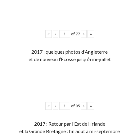
«
‹
of
77
›
»
2017 : quelques photos d’Angleterre
et de nouveau l’Écosse jusqu’à mi-juillet
«
‹
of
95
›
»
2017 : Retour par l’Est de l’Irlande
et la Grande Bretagne : fin aout à mi-septembre