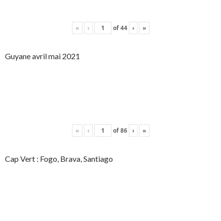
«
‹
of
44
›
»
Guyane avril mai 2021
«
‹
of
86
›
»
Cap Vert : Fogo, Brava, Santiago