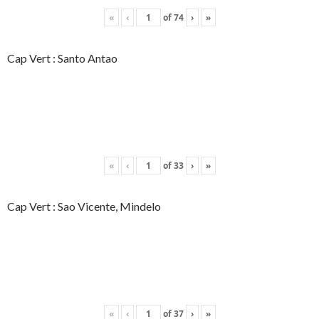
«
‹
of
74
›
»
Cap Vert : Santo Antao
«
‹
of
33
›
»
Cap Vert : Sao Vicente, Mindelo
«
‹
of
37
›
»