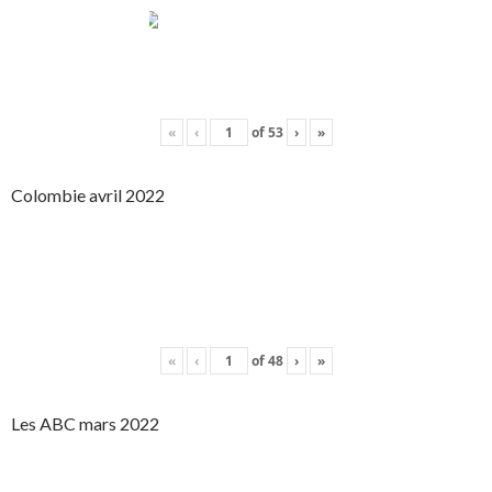
«
‹
of
53
›
»
Colombie avril 2022
«
‹
of
48
›
»
Les ABC mars 2022