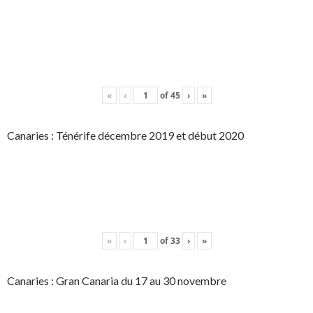
«
‹
of
45
›
»
Canaries : Ténérife décembre 2019 et début 2020
«
‹
of
33
›
»
Canaries : Gran Canaria du 17 au 30 novembre