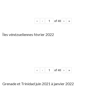
«
‹
of
40
›
»
Îles vénézueliennes février 2022
«
‹
of
40
›
»
Grenade et Trinidad juin 2021 à janvier 2022