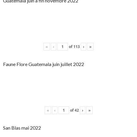
Guatemala juin à fin novembre 2022
«
‹
of
113
›
»
Faune Flore Guatemala juin juillet 2022
«
‹
of
42
›
»
San Blas mai 2022