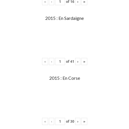
«
‹
of
16
›
»
2015 : En Sardaigne
«
‹
of
41
›
»
2015 : En Corse
«
‹
of
30
›
»