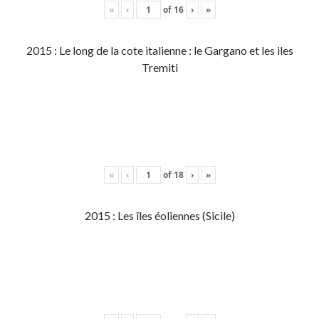
«
‹
of
16
›
»
2015 : Le long de la cote italienne : le Gargano et les iles
Tremiti
«
‹
of
18
›
»
2015 : Les îles éoliennes (Sicile)