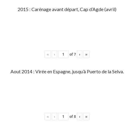
2015 : Carénage avant départ, Cap d’Agde (avril)
«
‹
of
7
›
»
Aout 2014 : Virée en Espagne, jusqu’à Puerto de la Selva.
«
‹
of
8
›
»