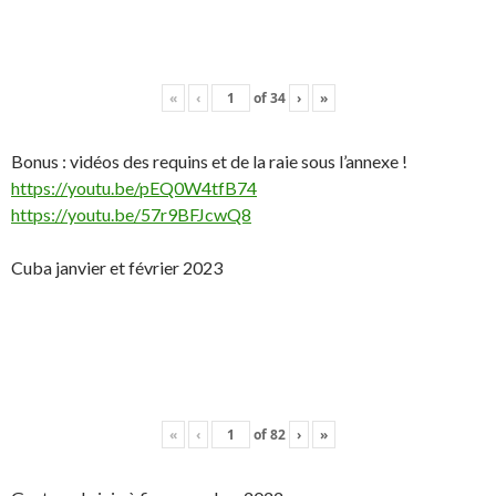
«
‹
of
34
›
»
Bonus : vidéos des requins et de la raie sous l’annexe !
https://youtu.be/pEQ0W4tfB74
https://youtu.be/57r9BFJcwQ8
Cuba janvier et février 2023
«
‹
of
82
›
»