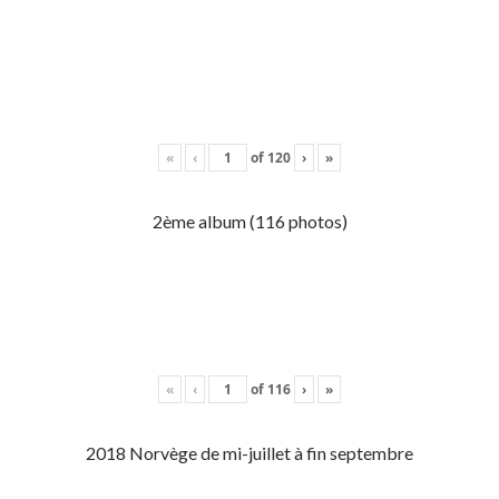
«
‹
of
120
›
»
2ème album (116 photos)
«
‹
of
116
›
»
2018 Norvège de mi-juillet à fin septembre