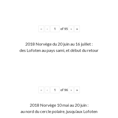
«
‹
of
95
›
»
2018 Norvège du 20 juin au 16 juillet :
des Lofoten au pays sami, et début du retour
«
‹
of
96
›
»
2018 Norvège 10 mai au 20 juin :
au nord du cercle polaire, jusqu’aux Lofoten