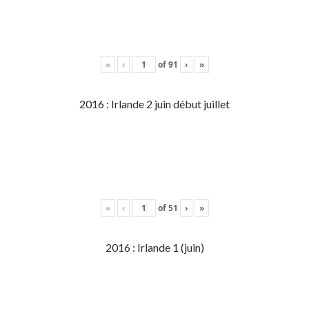
«
‹
of
91
›
»
2016 : Irlande 2 juin début juillet
«
‹
of
51
›
»
2016 : Irlande 1 (juin)