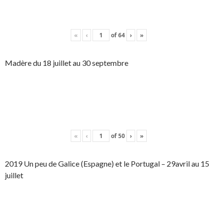
«
‹
of
64
›
»
Madère du 18 juillet au 30 septembre
«
‹
of
50
›
»
2019 Un peu de Galice (Espagne) et le Portugal – 29avril au 15
juillet