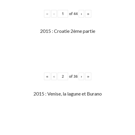
«
‹
of
44
›
»
2015 : Croatie 2ème partie
«
‹
of
36
›
»
2015 : Venise, la lagune et Burano