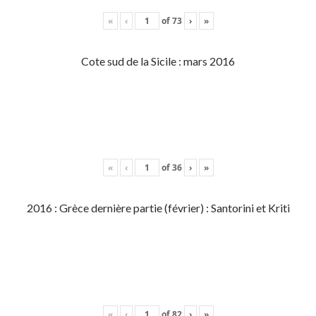
«
‹
of
73
›
»
Cote sud de la Sicile : mars 2016
«
‹
of
36
›
»
2016 : Grèce dernière partie (février) : Santorini et Kriti
«
‹
of
82
›
»