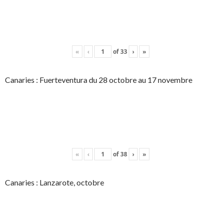
«
‹
of
33
›
»
Canaries : Fuerteventura du 28 octobre au 17 novembre
«
‹
of
38
›
»
Canaries : Lanzarote, octobre