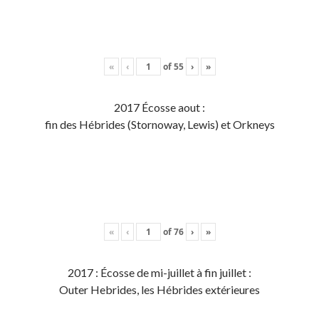
«
‹
of
55
›
»
2017 Écosse aout :
fin des Hébrides (Stornoway, Lewis) et Orkneys
«
‹
of
76
›
»
2017 : Écosse de mi-juillet à fin juillet :
Outer Hebrides, les Hébrides extérieures