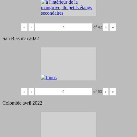
«
‹
of
42
›
»
San Blas mai 2022
«
‹
of
53
›
»
Colombie avril 2022