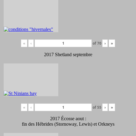
«
‹
of
70
›
»
2017 Shetland septembre
«
‹
of
55
›
»
2017 Écosse aout :
fin des Hébrides (Stornoway, Lewis) et Orkneys