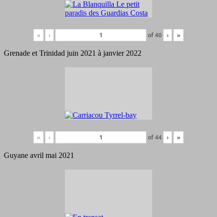
«
‹
of
40
›
»
Grenade et Trinidad juin 2021 à janvier 2022
«
‹
of
44
›
»
Guyane avril mai 2021