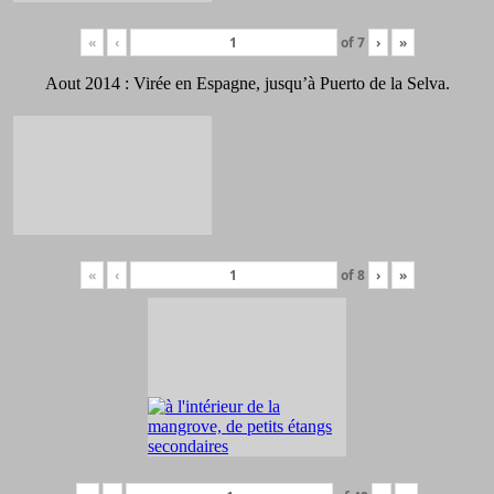
«
‹
of
7
›
»
Aout 2014 : Virée en Espagne, jusqu’à Puerto de la Selva.
«
‹
of
8
›
»