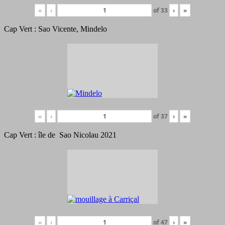
«
‹
of
33
›
»
Cap Vert : Sao Vicente, Mindelo
«
‹
of
37
›
»
Cap Vert : île de Sao Nicolau 2021
«
‹
of
47
›
»