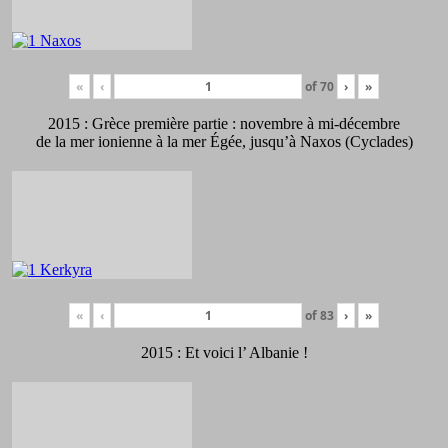
«
‹
of
70
›
»
2015 : Grèce première partie : novembre à mi-décembre
de la mer ionienne à la mer Égée, jusqu’à Naxos (Cyclades)
«
‹
of
83
›
»
2015 : Et voici l’ Albanie !