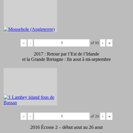
«
‹
of
95
›
»
2017 : Retour par l’Est de l’Irlande
et la Grande Bretagne : fin aout à mi-septembre
«
‹
of
26
›
»
2016 Écosse 2 – début aout au 26 aout