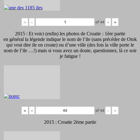
«
‹
of
44
›
»
2015 : Et voici (enfin) les photos de Croatie : 1ère partie
en général la légende indique le nom de l’ile (sans précéder de Otok
qui veut dire ile en croate) ou d’une ville (des fois la ville porte le
nom de l’ile …!) mais si vous avez un doute, questionnez, là ce soir
je fatigue !
«
‹
of
44
›
»
2015 : Croatie 2ème partie