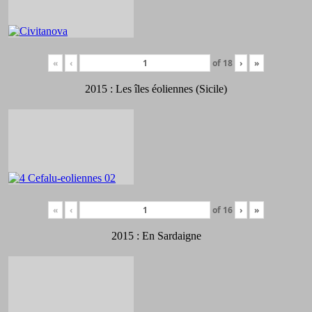
«
‹
of
18
›
»
2015 : Les îles éoliennes (Sicile)
«
‹
of
16
›
»
2015 : En Sardaigne