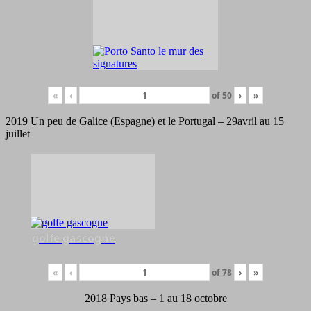
«
‹
of
50
›
»
2019 Un peu de Galice (Espagne) et le Portugal – 29avril au 15
juillet
golfe gascogne
«
‹
of
78
›
»
2018 Pays bas – 1 au 18 octobre