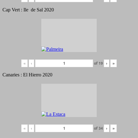
Cap Vert : Ile de Sal 2020
«
‹
of
19
›
»
Canaries : El Hierro 2020
«
‹
of
34
›
»