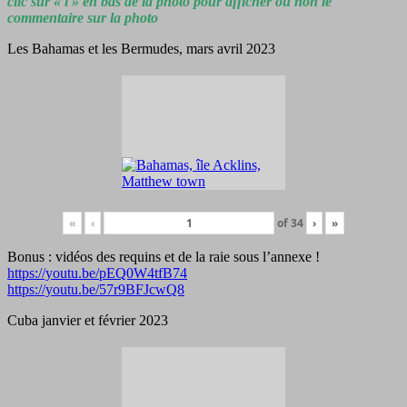
clic sur « i » en bas de la photo pour afficher ou non le
commentaire sur la photo
Les Bahamas et les Bermudes, mars avril 2023
«
‹
of
34
›
»
Bonus : vidéos des requins et de la raie sous l’annexe !
https://youtu.be/pEQ0W4tfB74
https://youtu.be/57r9BFJcwQ8
Cuba janvier et février 2023