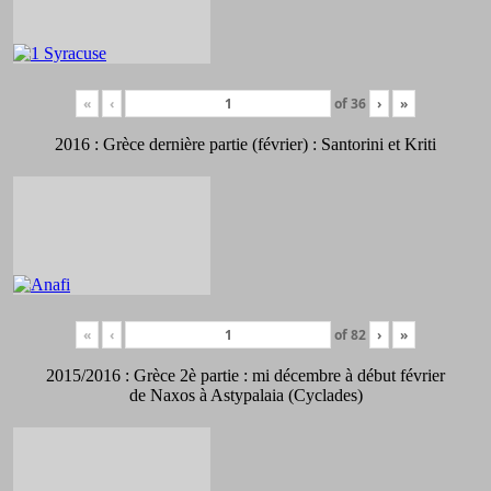
«
‹
of
36
›
»
2016 : Grèce dernière partie (février) : Santorini et Kriti
«
‹
of
82
›
»
2015/2016 : Grèce 2è partie : mi décembre à début février
de Naxos à Astypalaia (Cyclades)