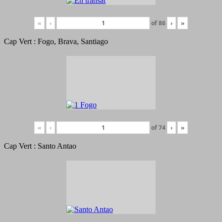
«
‹
of
86
›
»
Cap Vert : Fogo, Brava, Santiago
«
‹
of
74
›
»
Cap Vert : Santo Antao