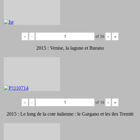
«
‹
of
36
›
»
2015 : Venise, la lagune et Burano
«
‹
of
16
›
»
2015 : Le long de la cote italienne : le Gargano et les iles Tremiti