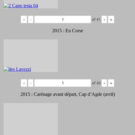
«
‹
of
41
›
»
2015 : En Corse
«
‹
of
30
›
»
2015 : Carénage avant départ, Cap d’Agde (avril)