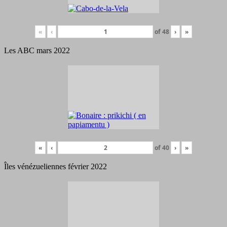
«
‹
of
48
›
»
Les ABC mars 2022
«
‹
of
40
›
»
Îles vénézueliennes février 2022