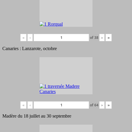
«
‹
of
38
›
»
Canaries : Lanzarote, octobre
«
‹
of
64
›
»
Madère du 18 juillet au 30 septembre