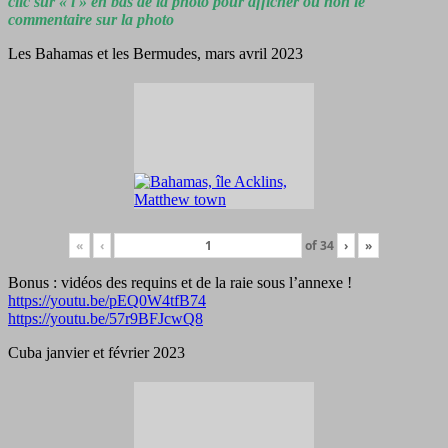
clic sur « i » en bas de la photo pour afficher ou non le
commentaire sur la photo
Les Bahamas et les Bermudes, mars avril 2023
«
‹
of
34
›
»
Bonus : vidéos des requins et de la raie sous l’annexe !
https://youtu.be/pEQ0W4tfB74
https://youtu.be/57r9BFJcwQ8
Cuba janvier et février 2023