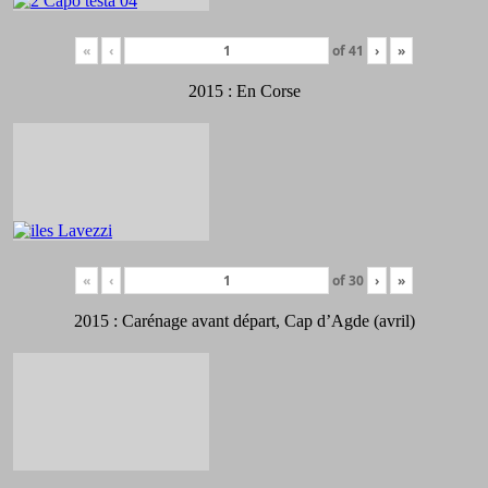
«
‹
of
41
›
»
2015 : En Corse
«
‹
of
30
›
»
2015 : Carénage avant départ, Cap d’Agde (avril)