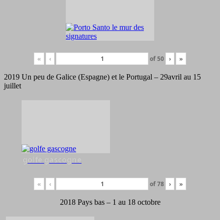
«
‹
of
50
›
»
2019 Un peu de Galice (Espagne) et le Portugal – 29avril au 15
juillet
golfe gascogne
«
‹
of
78
›
»
2018 Pays bas – 1 au 18 octobre