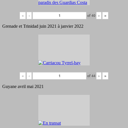
«
‹
of
40
›
»
Grenade et Trinidad juin 2021 à janvier 2022
«
‹
of
44
›
»
Guyane avril mai 2021