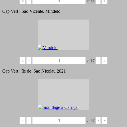
«
‹
of
33
›
»
Cap Vert : Sao Vicente, Mindelo
«
‹
of
37
›
»
Cap Vert : île de Sao Nicolau 2021
«
‹
of
47
›
»