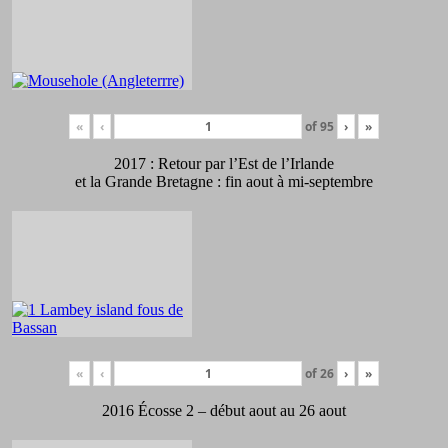
«
‹
of
95
›
»
2017 : Retour par l’Est de l’Irlande
et la Grande Bretagne : fin aout à mi-septembre
«
‹
of
26
›
»
2016 Écosse 2 – début aout au 26 aout