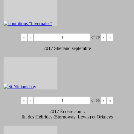
«
‹
of
70
›
»
2017 Shetland septembre
«
‹
of
55
›
»
2017 Écosse aout :
fin des Hébrides (Stornoway, Lewis) et Orkneys