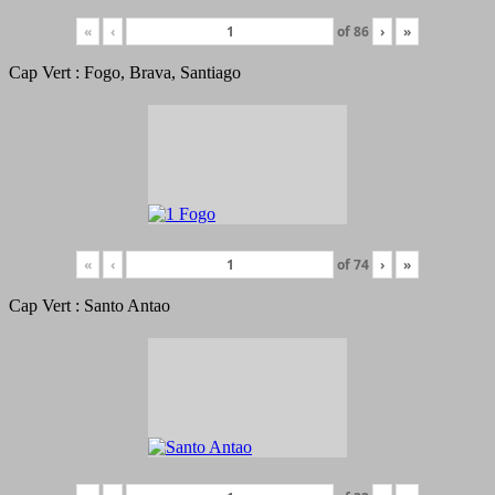
«
‹
of
86
›
»
Cap Vert : Fogo, Brava, Santiago
«
‹
of
74
›
»
Cap Vert : Santo Antao