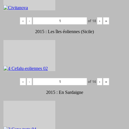
«
‹
of
18
›
»
2015 : Les îles éoliennes (Sicile)
«
‹
of
16
›
»
2015 : En Sardaigne