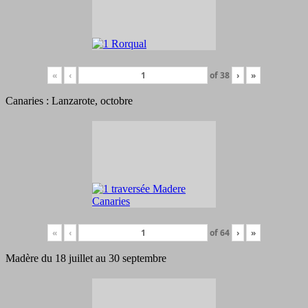
«
‹
of
38
›
»
Canaries : Lanzarote, octobre
«
‹
of
64
›
»
Madère du 18 juillet au 30 septembre