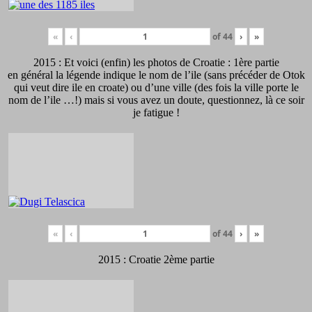
«
‹
of
44
›
»
2015 : Et voici (enfin) les photos de Croatie : 1ère partie
en général la légende indique le nom de l’ile (sans précéder de Otok
qui veut dire ile en croate) ou d’une ville (des fois la ville porte le
nom de l’ile …!) mais si vous avez un doute, questionnez, là ce soir
je fatigue !
«
‹
of
44
›
»
2015 : Croatie 2ème partie