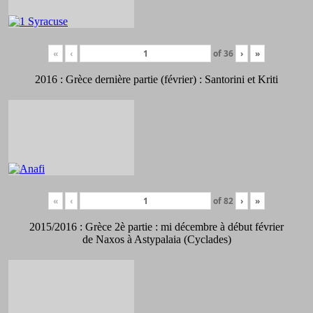
«
‹
of
36
›
»
2016 : Grèce dernière partie (février) : Santorini et Kriti
«
‹
of
82
›
»
2015/2016 : Grèce 2è partie : mi décembre à début février
de Naxos à Astypalaia (Cyclades)