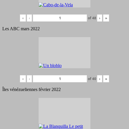
«
‹
of
48
›
»
Les ABC mars 2022
«
‹
of
40
›
»
Îles vénézueliennes février 2022