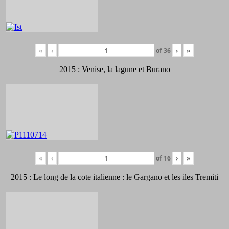
«
‹
of
36
›
»
2015 : Venise, la lagune et Burano
«
‹
of
16
›
»
2015 : Le long de la cote italienne : le Gargano et les iles Tremiti