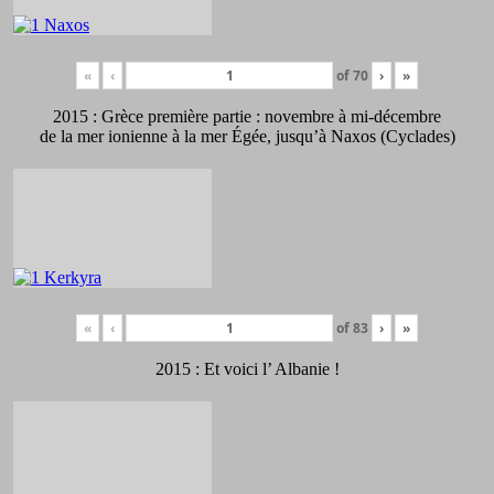
«
‹
of
70
›
»
2015 : Grèce première partie : novembre à mi-décembre
de la mer ionienne à la mer Égée, jusqu’à Naxos (Cyclades)
«
‹
of
83
›
»
2015 : Et voici l’ Albanie !