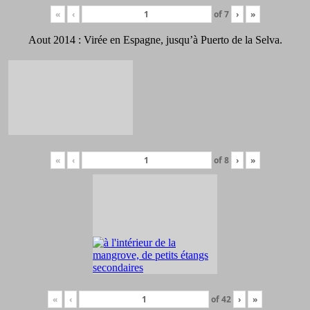
«
‹
of
7
›
»
Aout 2014 : Virée en Espagne, jusqu’à Puerto de la Selva.
«
‹
of
8
›
»
«
‹
of
42
›
»