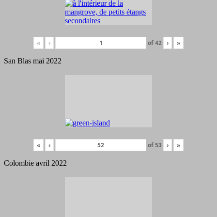
«
‹
of
42
›
»
San Blas mai 2022
«
‹
of
53
›
»
Colombie avril 2022