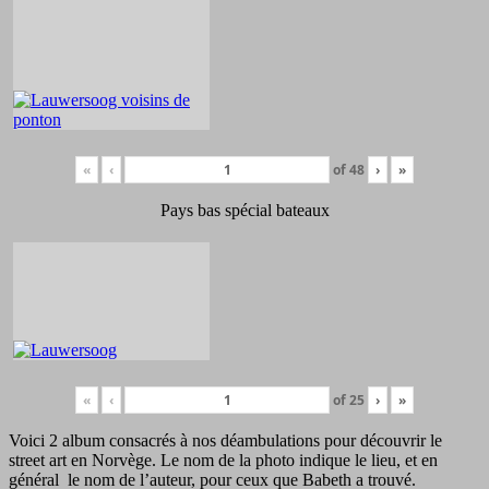
«
‹
of
48
›
»
Pays bas spécial bateaux
«
‹
of
25
›
»
Voici 2 album consacrés à nos déambulations pour découvrir le
street art en Norvège. Le nom de la photo indique le lieu, et en
général le nom de l’auteur, pour ceux que Babeth a trouvé.