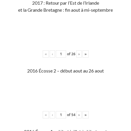
2017 : Retour par l’Est de l’Irlande
et la Grande Bretagne : fin aout à mi-septembre
«
‹
of
26
›
»
2016 Écosse 2 – début aout au 26 aout
«
‹
of
54
›
»