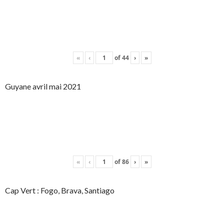
«
‹
of
44
›
»
Guyane avril mai 2021
«
‹
of
86
›
»
Cap Vert : Fogo, Brava, Santiago