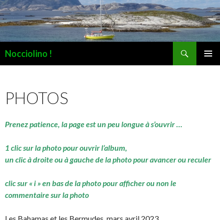
Recherche
Nocciolino !
ALLER
MENU
AU
PRINCI
CONTENU
PHOTOS
Prenez patience, la page est un peu longue à s’ouvrir …
1 clic sur la photo pour ouvrir l’album,
un clic à droite ou à gauche de la photo pour avancer ou reculer
clic sur « i » en bas de la photo pour afficher ou non le
commentaire sur la photo
Les Bahamas et les Bermudes, mars avril 2023