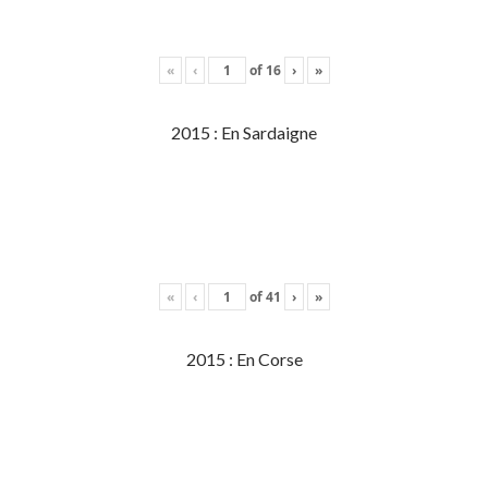
«
‹
of
16
›
»
2015 : En Sardaigne
«
‹
of
41
›
»
2015 : En Corse