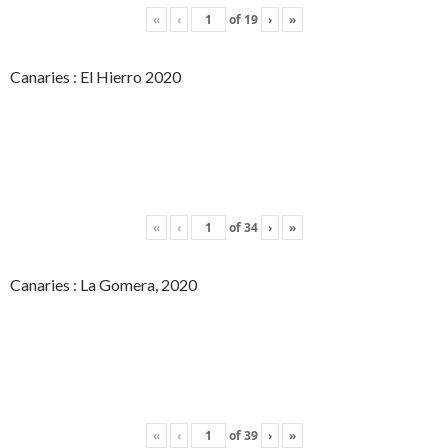
«
‹
of
19
›
»
Canaries : El Hierro 2020
«
‹
of
34
›
»
Canaries : La Gomera, 2020
«
‹
of
39
›
»