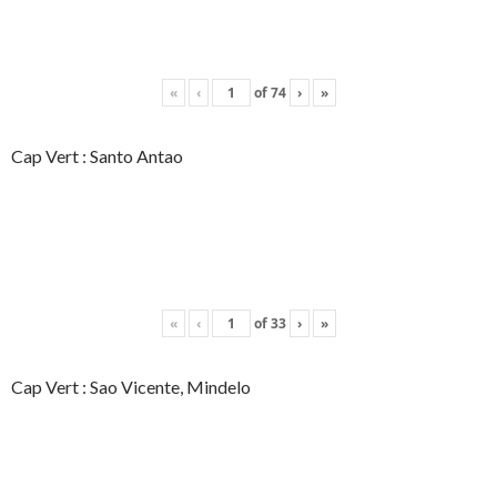
«
‹
of
74
›
»
Cap Vert : Santo Antao
«
‹
of
33
›
»
Cap Vert : Sao Vicente, Mindelo