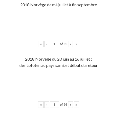
2018 Norvège de mi-juillet à fin septembre
«
‹
of
95
›
»
2018 Norvège du 20 juin au 16 juillet :
des Lofoten au pays sami, et début du retour
«
‹
of
96
›
»