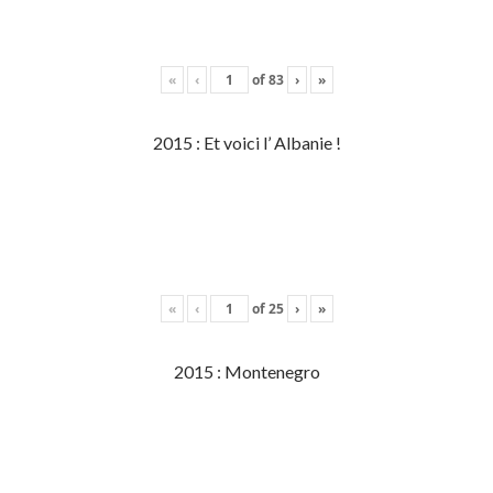
«
‹
of
83
›
»
2015 : Et voici l’ Albanie !
«
‹
of
25
›
»
2015 : Montenegro