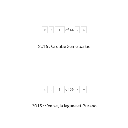
«
‹
of
44
›
»
2015 : Croatie 2ème partie
«
‹
of
36
›
»
2015 : Venise, la lagune et Burano