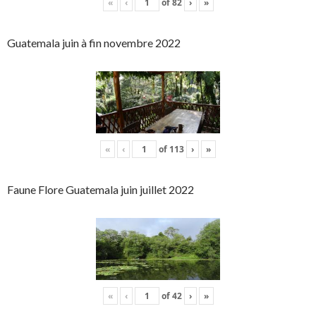
«
‹
of
82
›
»
Guatemala juin à fin novembre 2022
«
‹
of
113
›
»
Faune Flore Guatemala juin juillet 2022
«
‹
of
42
›
»