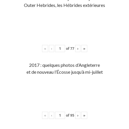
Outer Hebrides, les Hébrides extérieures
«
‹
of
77
›
»
2017 : quelques photos d’Angleterre
et de nouveau l’Écosse jusqu’à mi-juillet
«
‹
of
95
›
»