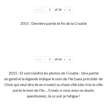
«
‹
of
26
›
»
2015 : Dernière partie et fin de la Croatie
«
‹
of
44
›
»
2015 : Et voici (enfin) les photos de Croatie : 1ère partie
en général la légende indique le nom de l’ile (sans précéder de
Otok qui veut dire ile en croate) ou d’une ville (des fois la ville
porte le nom de l’ile …!) mais si vous avez un doute,
questionnez, là ce soir je fatigue !