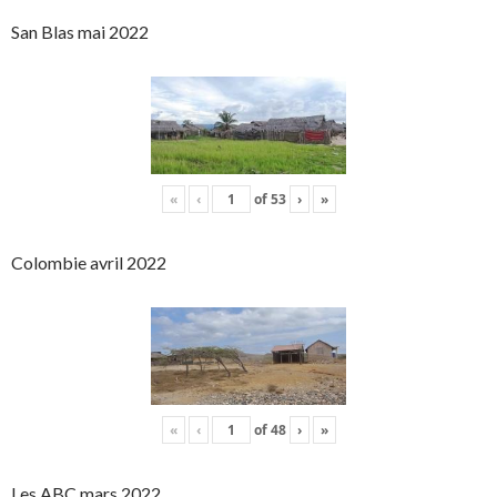
San Blas mai 2022
«
‹
of
53
›
»
Colombie avril 2022
«
‹
of
48
›
»
Les ABC mars 2022