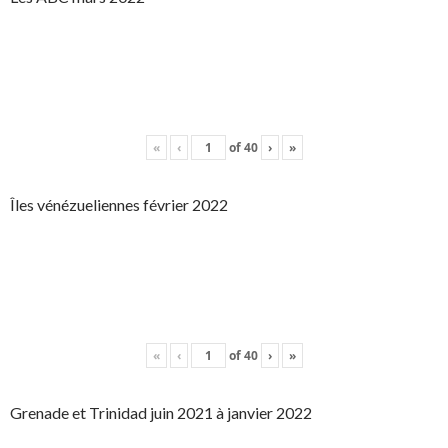
«
‹
of
40
›
»
Îles vénézueliennes février 2022
«
‹
of
40
›
»
Grenade et Trinidad juin 2021 à janvier 2022