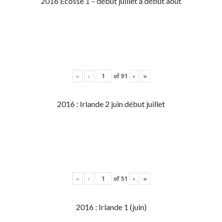
2016 Écosse 1 – début juillet à début aout
«
‹
of
91
›
»
2016 : Irlande 2 juin début juillet
«
‹
of
51
›
»
2016 : Irlande 1 (juin)