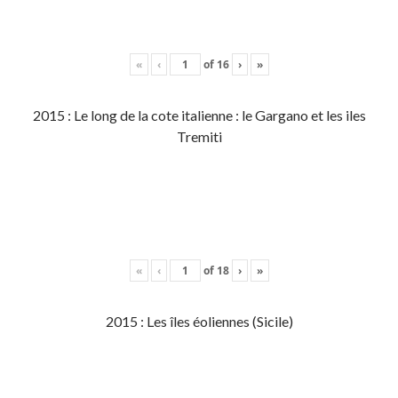
«
‹
of
16
›
»
2015 : Le long de la cote italienne : le Gargano et les iles
Tremiti
«
‹
of
18
›
»
2015 : Les îles éoliennes (Sicile)