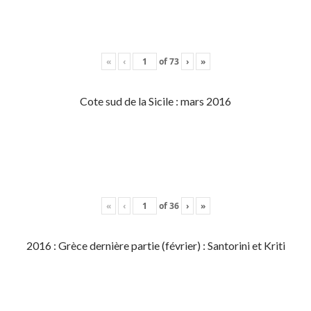
«
‹
of
73
›
»
Cote sud de la Sicile : mars 2016
«
‹
of
36
›
»
2016 : Grèce dernière partie (février) : Santorini et Kriti