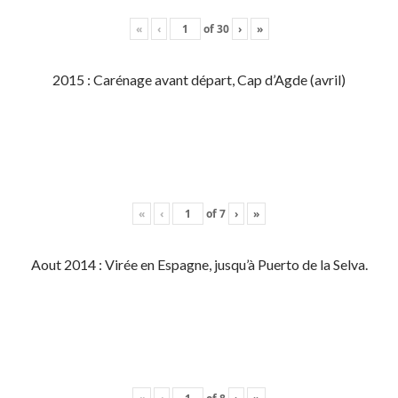
«
‹
of
30
›
»
2015 : Carénage avant départ, Cap d’Agde (avril)
«
‹
of
7
›
»
Aout 2014 : Virée en Espagne, jusqu’à Puerto de la Selva.