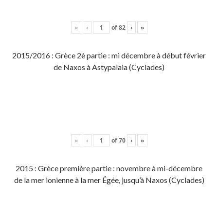
«
‹
of
82
›
»
2015/2016 : Grèce 2è partie : mi décembre à début février
de Naxos à Astypalaia (Cyclades)
«
‹
of
70
›
»
2015 : Grèce première partie : novembre à mi-décembre
de la mer ionienne à la mer Égée, jusqu’à Naxos (Cyclades)