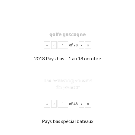
golfe gascogne
«
‹
of
78
›
»
2018 Pays bas – 1 au 18 octobre
Lauwersoog voisins
de ponton
«
‹
of
48
›
»
Pays bas spécial bateaux