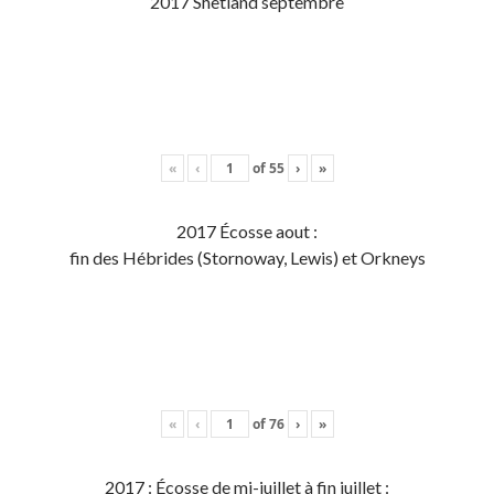
2017 Shetland septembre
«
‹
of
55
›
»
2017 Écosse aout :
fin des Hébrides (Stornoway, Lewis) et Orkneys
«
‹
of
76
›
»
2017 : Écosse de mi-juillet à fin juillet :