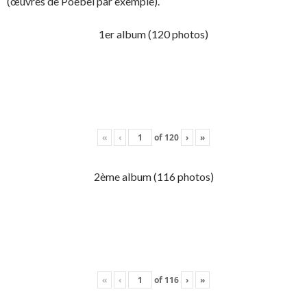
(œuvres de Poebel par exemple).
1er album (120 photos)
«
‹
of
120
›
»
2ème album (116 photos)
«
‹
of
116
›
»