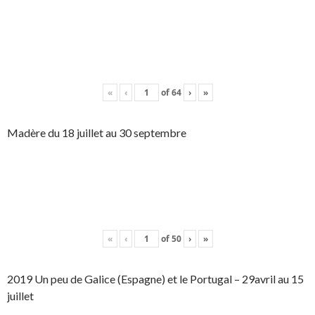
«
‹
of
64
›
»
Madère du 18 juillet au 30 septembre
«
‹
of
50
›
»
2019 Un peu de Galice (Espagne) et le Portugal – 29avril au 15
juillet