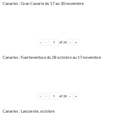
Canaries : Gran Canaria du 17 au 30 novembre
«
‹
of
33
›
»
Canaries : Fuerteventura du 28 octobre au 17 novembre
«
‹
of
38
›
»
Canaries : Lanzarote, octobre