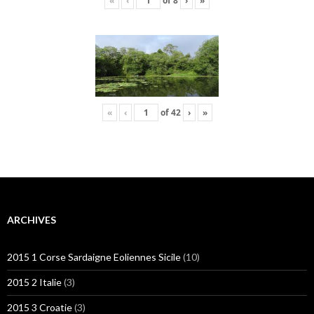
«
‹
of
8
›
»
«
‹
of
42
›
»
ARCHIVES
2015 1 Corse Sardaigne Eoliennes Sicile
(10)
2015 2 Italie
(3)
2015 3 Croatie
(3)