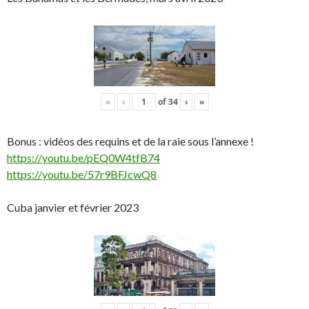
«
‹
of
34
›
»
Bonus : vidéos des requins et de la raie sous l’annexe !
https://youtu.be/pEQ0W4tfB74
https://youtu.be/57r9BFJcwQ8
Cuba janvier et février 2023