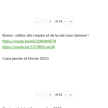
«
‹
of
34
›
»
Bonus : vidéos des requins et de la raie sous l’annexe !
https://youtu.be/pEQ0W4tfB74
https://youtu.be/57r9BFJcwQ8
Cuba janvier et février 2023
«
‹
of
82
›
»