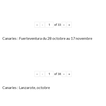
«
‹
of
33
›
»
Canaries : Fuerteventura du 28 octobre au 17 novembre
«
‹
of
38
›
»
Canaries : Lanzarote, octobre