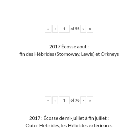
«
‹
of
55
›
»
2017 Écosse aout :
fin des Hébrides (Stornoway, Lewis) et Orkneys
«
‹
of
76
›
»
2017 : Écosse de mi-juillet à fin juillet :
Outer Hebrides, les Hébrides extérieures