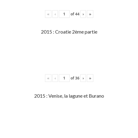
«
‹
of
44
›
»
2015 : Croatie 2ème partie
«
‹
of
36
›
»
2015 : Venise, la lagune et Burano