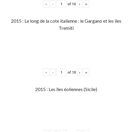
«
‹
of
16
›
»
2015 : Le long de la cote italienne : le Gargano et les iles
Tremiti
«
‹
of
18
›
»
2015 : Les îles éoliennes (Sicile)