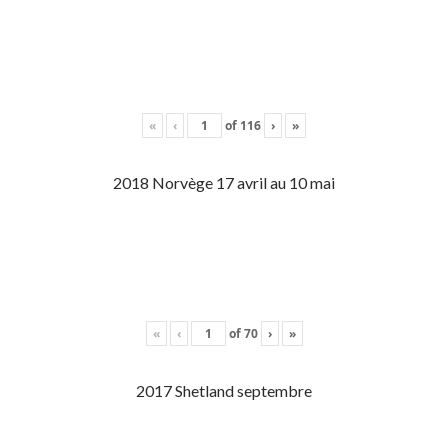
«
‹
of
116
›
»
2018 Norvège 17 avril au 10 mai
«
‹
of
70
›
»
2017 Shetland septembre