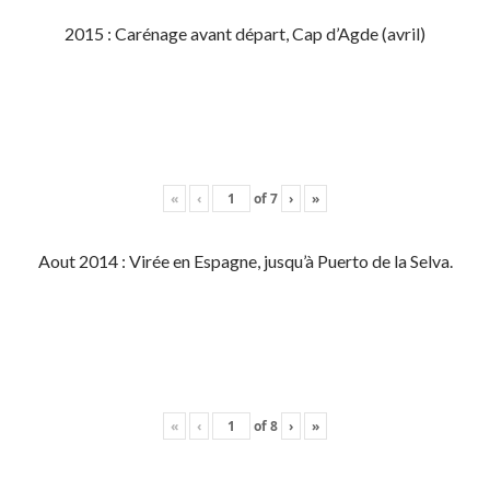
2015 : Carénage avant départ, Cap d’Agde (avril)
«
‹
of
7
›
»
Aout 2014 : Virée en Espagne, jusqu’à Puerto de la Selva.
«
‹
of
8
›
»