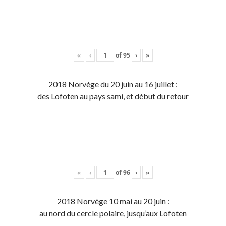
«
‹
of
95
›
»
2018 Norvège du 20 juin au 16 juillet :
des Lofoten au pays sami, et début du retour
«
‹
of
96
›
»
2018 Norvège 10 mai au 20 juin :
au nord du cercle polaire, jusqu’aux Lofoten