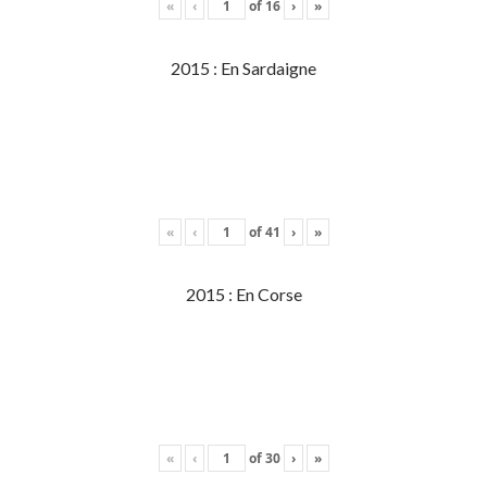
«
‹
of
16
›
»
2015 : En Sardaigne
«
‹
of
41
›
»
2015 : En Corse
«
‹
of
30
›
»