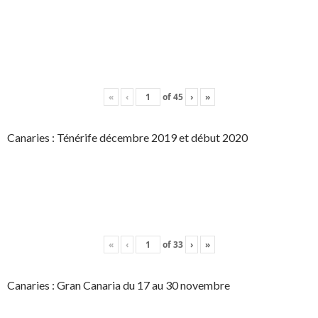
«
‹
of
45
›
»
Canaries : Ténérife décembre 2019 et début 2020
«
‹
of
33
›
»
Canaries : Gran Canaria du 17 au 30 novembre