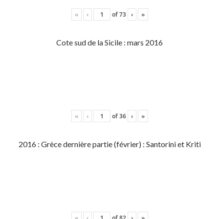
«
‹
of
73
›
»
Cote sud de la Sicile : mars 2016
«
‹
of
36
›
»
2016 : Grèce dernière partie (février) : Santorini et Kriti
«
‹
of
82
›
»