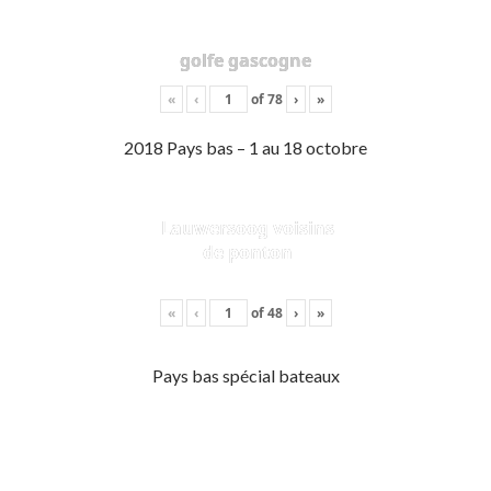
golfe gascogne
«
‹
of
78
›
»
2018 Pays bas – 1 au 18 octobre
Lauwersoog voisins
de ponton
«
‹
of
48
›
»
Pays bas spécial bateaux