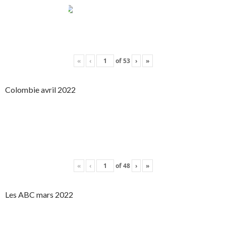
«
‹
of
53
›
»
Colombie avril 2022
«
‹
of
48
›
»
Les ABC mars 2022