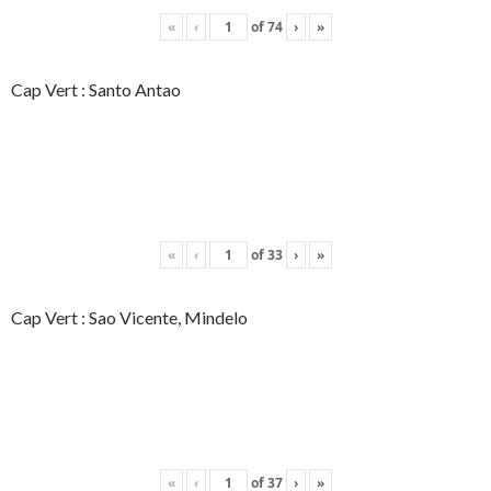
«
‹
of
74
›
»
Cap Vert : Santo Antao
«
‹
of
33
›
»
Cap Vert : Sao Vicente, Mindelo
«
‹
of
37
›
»