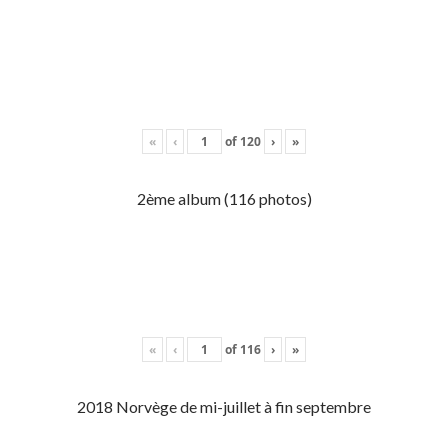
«
‹
of
120
›
»
2ème album (116 photos)
«
‹
of
116
›
»
2018 Norvège de mi-juillet à fin septembre