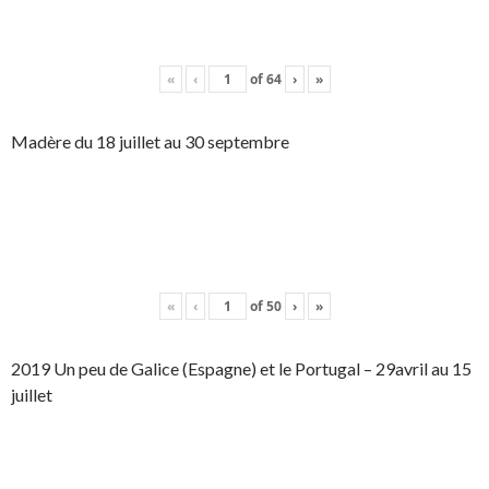
«
‹
of
64
›
»
Madère du 18 juillet au 30 septembre
«
‹
of
50
›
»
2019 Un peu de Galice (Espagne) et le Portugal – 29avril au 15
juillet