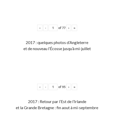
«
‹
of
77
›
»
2017 : quelques photos d’Angleterre
et de nouveau l’Écosse jusqu’à mi-juillet
«
‹
of
95
›
»
2017 : Retour par l’Est de l’Irlande
et la Grande Bretagne : fin aout à mi-septembre