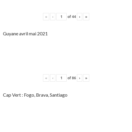
«
‹
of
44
›
»
Guyane avril mai 2021
«
‹
of
86
›
»
Cap Vert : Fogo, Brava, Santiago