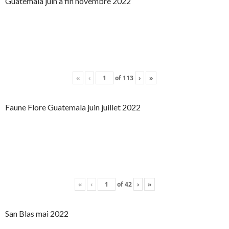
Guatemala juin à fin novembre 2022
«
‹
of
113
›
»
Faune Flore Guatemala juin juillet 2022
«
‹
of
42
›
»
San Blas mai 2022