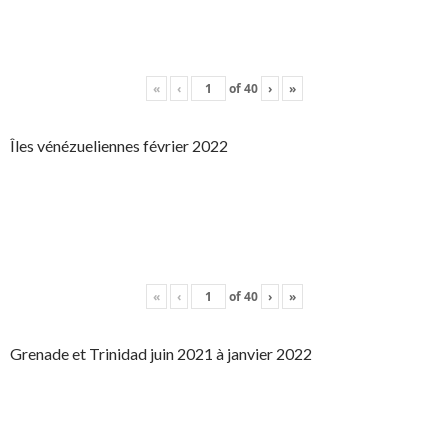
«
‹
of
40
›
»
Îles vénézueliennes février 2022
«
‹
of
40
›
»
Grenade et Trinidad juin 2021 à janvier 2022