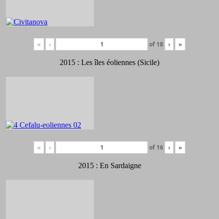
«
‹
of
18
›
»
2015 : Les îles éoliennes (Sicile)
«
‹
of
16
›
»
2015 : En Sardaigne