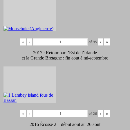
«
‹
of
95
›
»
2017 : Retour par l’Est de l’Irlande
et la Grande Bretagne : fin aout à mi-septembre
«
‹
of
26
›
»
2016 Écosse 2 – début aout au 26 aout