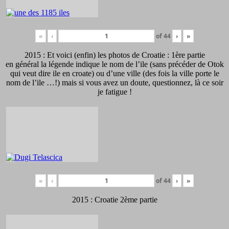
«
‹
of
44
›
»
2015 : Et voici (enfin) les photos de Croatie : 1ère partie
en général la légende indique le nom de l’ile (sans précéder de Otok
qui veut dire ile en croate) ou d’une ville (des fois la ville porte le
nom de l’ile …!) mais si vous avez un doute, questionnez, là ce soir
je fatigue !
«
‹
of
44
›
»
2015 : Croatie 2ème partie