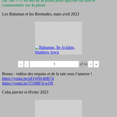
clic sur « i » en bas de la photo pour afficher ou non le
commentaire sur la photo
Les Bahamas et les Bermudes, mars avril 2023
«
‹
of
34
›
»
Bonus : vidéos des requins et de la raie sous l’annexe !
https://youtu.be/pEQ0W4tfB74
https://youtu.be/57r9BFJcwQ8
Cuba janvier et février 2023