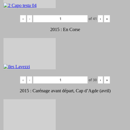
«
‹
of
41
›
»
2015 : En Corse
«
‹
of
30
›
»
2015 : Carénage avant départ, Cap d’Agde (avril)