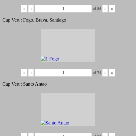
«
‹
of
86
›
»
Cap Vert : Fogo, Brava, Santiago
«
‹
of
74
›
»
Cap Vert : Santo Antao