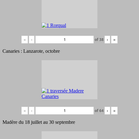
«
‹
of
38
›
»
Canaries : Lanzarote, octobre
«
‹
of
64
›
»
Madère du 18 juillet au 30 septembre