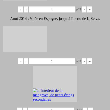
«
‹
of
7
›
»
Aout 2014 : Virée en Espagne, jusqu’à Puerto de la Selva.
«
‹
of
8
›
»