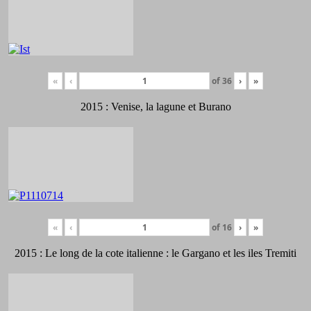
«
‹
of
36
›
»
2015 : Venise, la lagune et Burano
«
‹
of
16
›
»
2015 : Le long de la cote italienne : le Gargano et les iles Tremiti