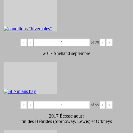
«
‹
of
70
›
»
2017 Shetland septembre
«
‹
of
55
›
»
2017 Écosse aout :
fin des Hébrides (Stornoway, Lewis) et Orkneys