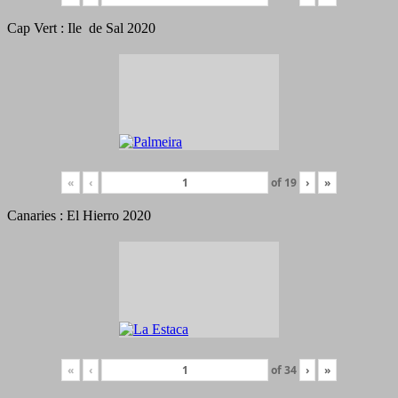
Cap Vert : Ile de Sal 2020
«
‹
of
19
›
»
Canaries : El Hierro 2020
«
‹
of
34
›
»