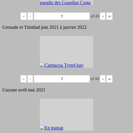
«
‹
of
40
›
»
Grenade et Trinidad juin 2021 à janvier 2022
«
‹
of
44
›
»
Guyane avril mai 2021