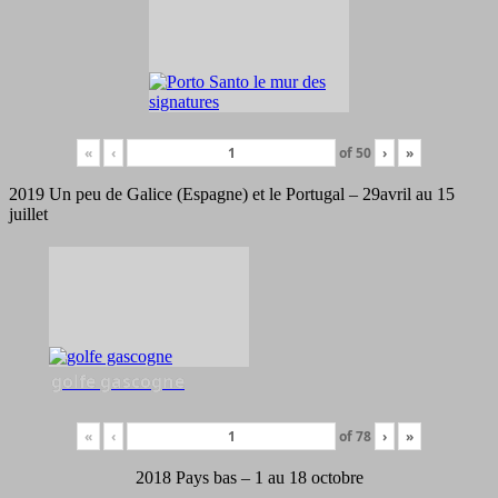
«
‹
of
50
›
»
2019 Un peu de Galice (Espagne) et le Portugal – 29avril au 15
juillet
golfe gascogne
«
‹
of
78
›
»
2018 Pays bas – 1 au 18 octobre