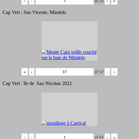
«
‹
of
33
›
»
Cap Vert : Sao Vicente, Mindelo
«
‹
of
37
›
»
Cap Vert : île de Sao Nicolau 2021
«
‹
of
47
›
»