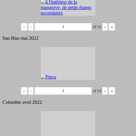
«
‹
of
42
›
»
San Blas mai 2022
«
‹
of
53
›
»
Colombie avril 2022