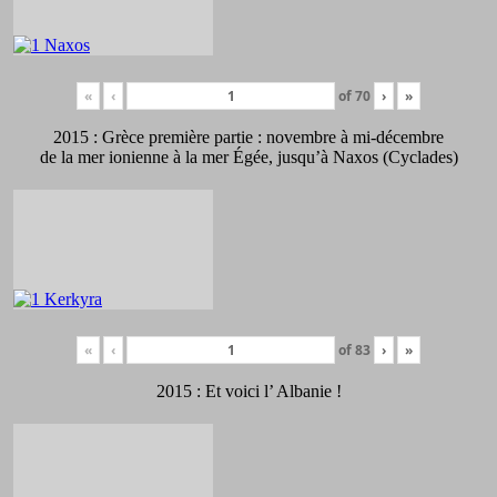
«
‹
of
70
›
»
2015 : Grèce première partie : novembre à mi-décembre
de la mer ionienne à la mer Égée, jusqu’à Naxos (Cyclades)
«
‹
of
83
›
»
2015 : Et voici l’ Albanie !