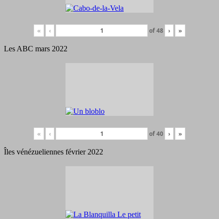
«
‹
of
48
›
»
Les ABC mars 2022
«
‹
of
40
›
»
Îles vénézueliennes février 2022