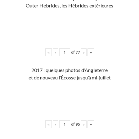
Outer Hebrides, les Hébrides extérieures
«
‹
of
77
›
»
2017 : quelques photos d’Angleterre
et de nouveau l’Écosse jusqu’à mi-juillet
«
‹
of
95
›
»