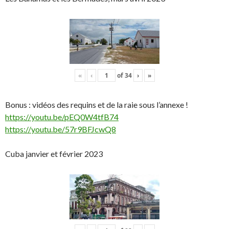
«
‹
of
34
›
»
Bonus : vidéos des requins et de la raie sous l’annexe !
https://youtu.be/pEQ0W4tfB74
https://youtu.be/57r9BFJcwQ8
Cuba janvier et février 2023