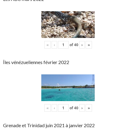
«
‹
of
40
›
»
Îles vénézueliennes février 2022
«
‹
of
40
›
»
Grenade et Trinidad juin 2021 à janvier 2022