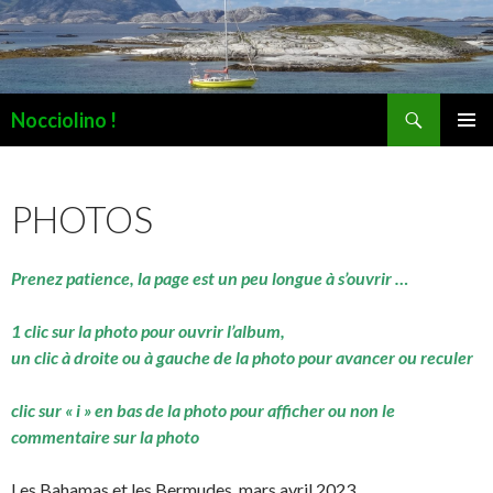
Recherche
Nocciolino !
ALLER
MENU
AU
PRINCI
CONTENU
PHOTOS
Prenez patience, la page est un peu longue à s’ouvrir …
1 clic sur la photo pour ouvrir l’album,
un clic à droite ou à gauche de la photo pour avancer ou reculer
clic sur « i » en bas de la photo pour afficher ou non le
commentaire sur la photo
Les Bahamas et les Bermudes, mars avril 2023