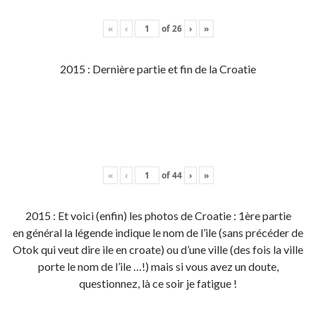
«
‹
of
26
›
»
2015 : Dernière partie et fin de la Croatie
«
‹
of
44
›
»
2015 : Et voici (enfin) les photos de Croatie : 1ère partie
en général la légende indique le nom de l’ile (sans précéder de
Otok qui veut dire ile en croate) ou d’une ville (des fois la ville
porte le nom de l’ile …!) mais si vous avez un doute,
questionnez, là ce soir je fatigue !