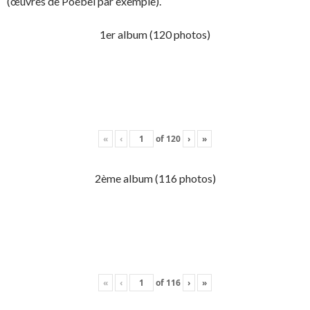
(œuvres de Poebel par exemple).
1er album (120 photos)
«
‹
of
120
›
»
2ème album (116 photos)
«
‹
of
116
›
»