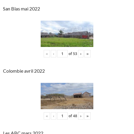
San Blas mai 2022
«
‹
of
53
›
»
Colombie avril 2022
«
‹
of
48
›
»
Les ABC mars 2022