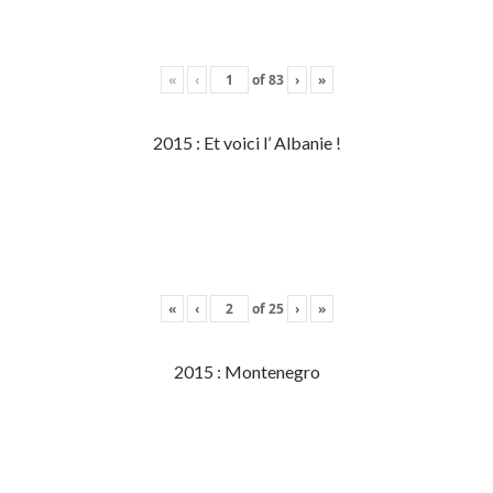
«
‹
of
83
›
»
2015 : Et voici l’ Albanie !
«
‹
of
25
›
»
2015 : Montenegro