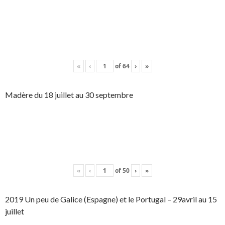
«
‹
of
64
›
»
Madère du 18 juillet au 30 septembre
«
‹
of
50
›
»
2019 Un peu de Galice (Espagne) et le Portugal – 29avril au 15
juillet