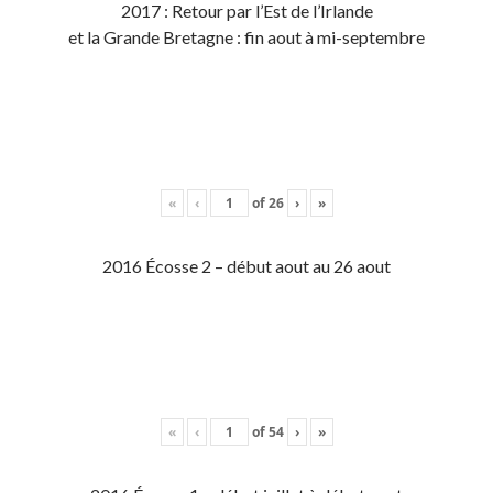
2017 : Retour par l’Est de l’Irlande
et la Grande Bretagne : fin aout à mi-septembre
«
‹
of
26
›
»
2016 Écosse 2 – début aout au 26 aout
«
‹
of
54
›
»