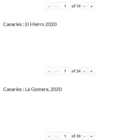
«
‹
of
19
›
»
Canaries : El Hierro 2020
«
‹
of
34
›
»
Canaries : La Gomera, 2020
«
‹
of
39
›
»