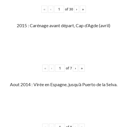
«
‹
of
30
›
»
2015 : Carénage avant départ, Cap d’Agde (avril)
«
‹
of
7
›
»
Aout 2014 : Virée en Espagne, jusqu’à Puerto de la Selva.