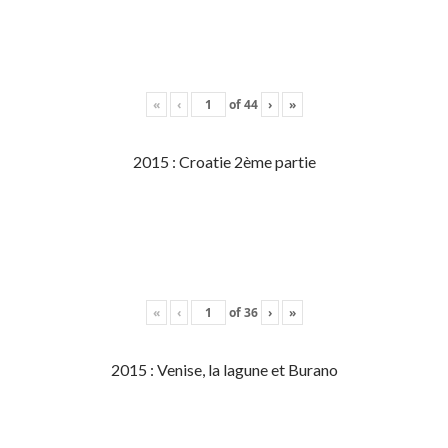
«
‹
of
44
›
»
2015 : Croatie 2ème partie
«
‹
of
36
›
»
2015 : Venise, la lagune et Burano