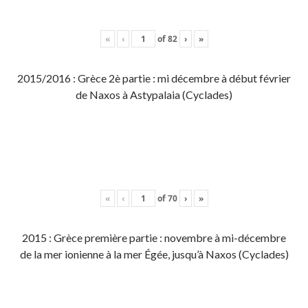
«
‹
of
82
›
»
2015/2016 : Grèce 2è partie : mi décembre à début février
de Naxos à Astypalaia (Cyclades)
«
‹
of
70
›
»
2015 : Grèce première partie : novembre à mi-décembre
de la mer ionienne à la mer Égée, jusqu’à Naxos (Cyclades)