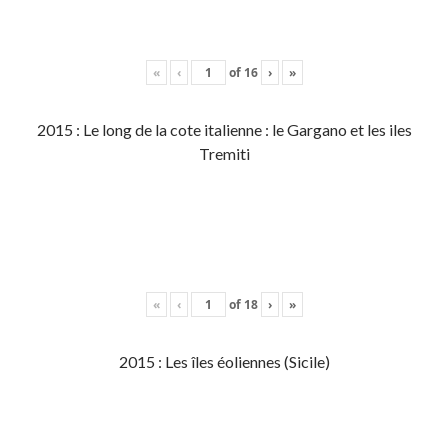
«
‹
of
16
›
»
2015 : Le long de la cote italienne : le Gargano et les iles
Tremiti
«
‹
of
18
›
»
2015 : Les îles éoliennes (Sicile)