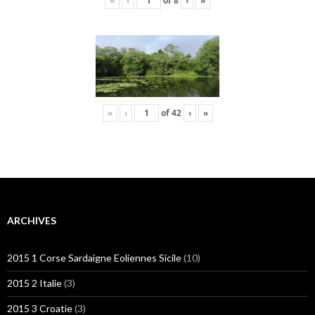
«
‹
of
8
›
»
«
‹
of
42
›
»
ARCHIVES
2015 1 Corse Sardaigne Eoliennes Sicile
(10)
2015 2 Italie
(3)
2015 3 Croatie
(3)