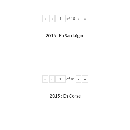
«
‹
of
16
›
»
2015 : En Sardaigne
«
‹
of
41
›
»
2015 : En Corse