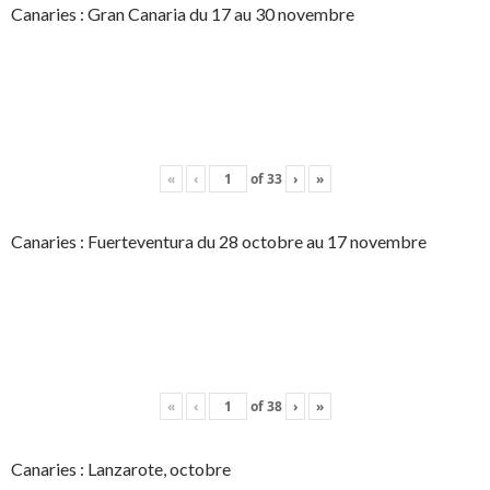
Canaries : Gran Canaria du 17 au 30 novembre
«
‹
of
33
›
»
Canaries : Fuerteventura du 28 octobre au 17 novembre
«
‹
of
38
›
»
Canaries : Lanzarote, octobre