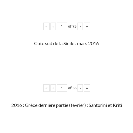
«
‹
of
73
›
»
Cote sud de la Sicile : mars 2016
«
‹
of
36
›
»
2016 : Grèce dernière partie (février) : Santorini et Kriti