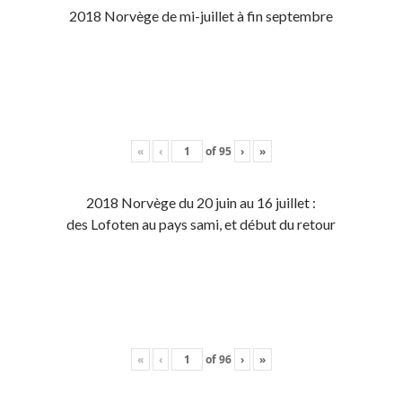
2018 Norvège de mi-juillet à fin septembre
«
‹
of
95
›
»
2018 Norvège du 20 juin au 16 juillet :
des Lofoten au pays sami, et début du retour
«
‹
of
96
›
»