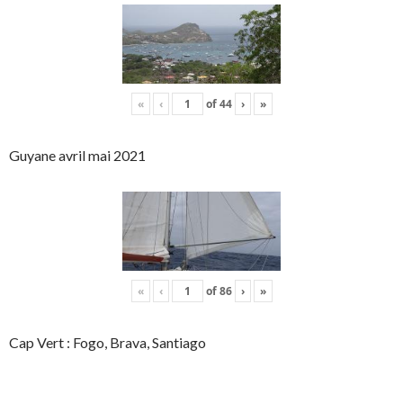
«
‹
of
44
›
»
Guyane avril mai 2021
«
‹
of
86
›
»
Cap Vert : Fogo, Brava, Santiago