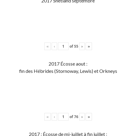
2017 Shetland septembre
«
‹
of
55
›
»
2017 Écosse aout :
fin des Hébrides (Stornoway, Lewis) et Orkneys
«
‹
of
76
›
»
2017 : Écosse de mi-juillet à fin juillet :