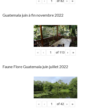
«
‹
of
82
›
»
Guatemala juin à fin novembre 2022
«
‹
of
113
›
»
Faune Flore Guatemala juin juillet 2022
«
‹
of
42
›
»