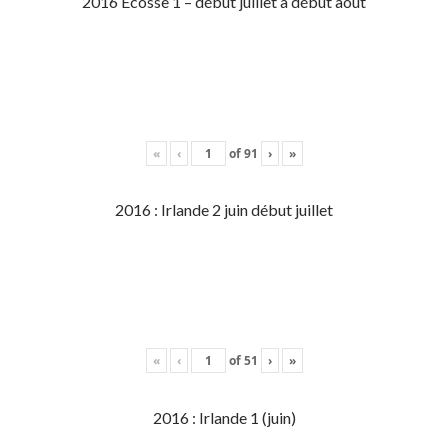
2016 Écosse 1 – début juillet à début aout
«
‹
of
91
›
»
2016 : Irlande 2 juin début juillet
«
‹
of
51
›
»
2016 : Irlande 1 (juin)