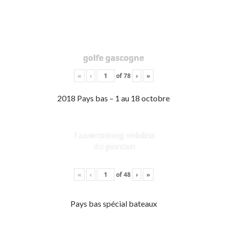
golfe gascogne
«
‹
of
78
›
»
2018 Pays bas – 1 au 18 octobre
Lauwersoog voisins
de ponton
«
‹
of
48
›
»
Pays bas spécial bateaux