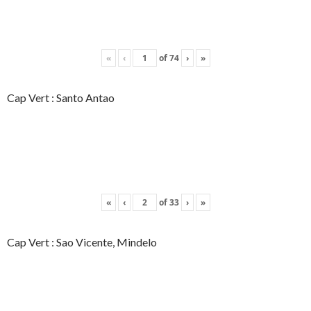
«
‹
of
74
›
»
Cap Vert : Santo Antao
«
‹
of
33
›
»
Cap Vert : Sao Vicente, Mindelo