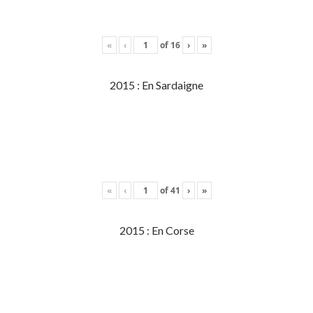
«
‹
of
16
›
»
2015 : En Sardaigne
«
‹
of
41
›
»
2015 : En Corse