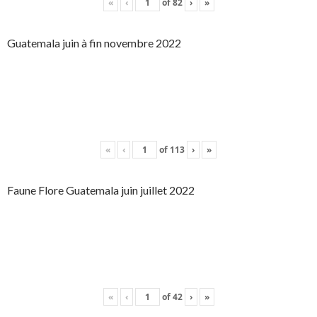
«
‹
of
82
›
»
Guatemala juin à fin novembre 2022
«
‹
of
113
›
»
Faune Flore Guatemala juin juillet 2022
«
‹
of
42
›
»