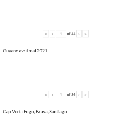
«
‹
of
44
›
»
Guyane avril mai 2021
«
‹
of
86
›
»
Cap Vert : Fogo, Brava, Santiago