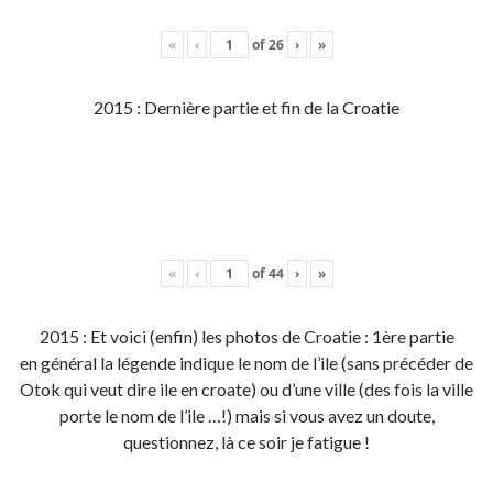
«
‹
of
26
›
»
2015 : Dernière partie et fin de la Croatie
«
‹
of
44
›
»
2015 : Et voici (enfin) les photos de Croatie : 1ère partie
en général la légende indique le nom de l’ile (sans précéder de
Otok qui veut dire ile en croate) ou d’une ville (des fois la ville
porte le nom de l’ile …!) mais si vous avez un doute,
questionnez, là ce soir je fatigue !