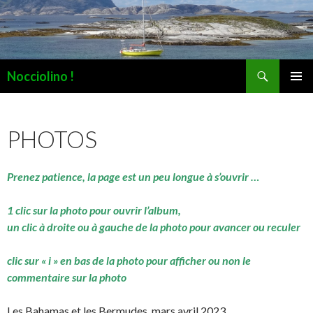
Recherche
Nocciolino !
ALLER
MENU
AU
PRINCI
CONTENU
PHOTOS
Prenez patience, la page est un peu longue à s’ouvrir …
1 clic sur la photo pour ouvrir l’album,
un clic à droite ou à gauche de la photo pour avancer ou reculer
clic sur « i » en bas de la photo pour afficher ou non le
commentaire sur la photo
Les Bahamas et les Bermudes, mars avril 2023