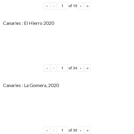
«
‹
of
19
›
»
Canaries : El Hierro 2020
«
‹
of
34
›
»
Canaries : La Gomera, 2020
«
‹
of
39
›
»