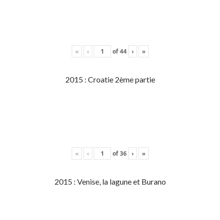
«
‹
of
44
›
»
2015 : Croatie 2ème partie
«
‹
of
36
›
»
2015 : Venise, la lagune et Burano