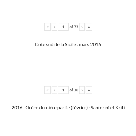
«
‹
of
73
›
»
Cote sud de la Sicile : mars 2016
«
‹
of
36
›
»
2016 : Grèce dernière partie (février) : Santorini et Kriti