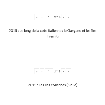
«
‹
of
16
›
»
2015 : Le long de la cote italienne : le Gargano et les iles
Tremiti
«
‹
of
18
›
»
2015 : Les îles éoliennes (Sicile)