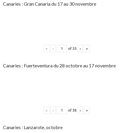
Canaries : Gran Canaria du 17 au 30 novembre
«
‹
of
33
›
»
Canaries : Fuerteventura du 28 octobre au 17 novembre
«
‹
of
38
›
»
Canaries : Lanzarote, octobre