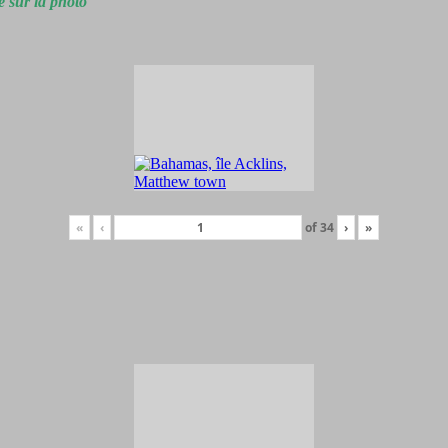
e sur la photo
«
‹
of
34
›
»