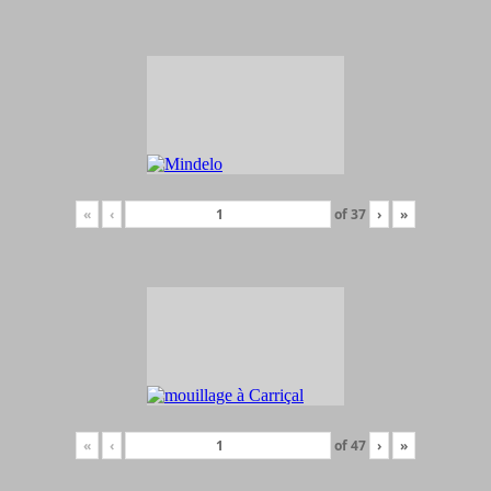
«
‹
of
37
›
»
«
‹
of
47
›
»