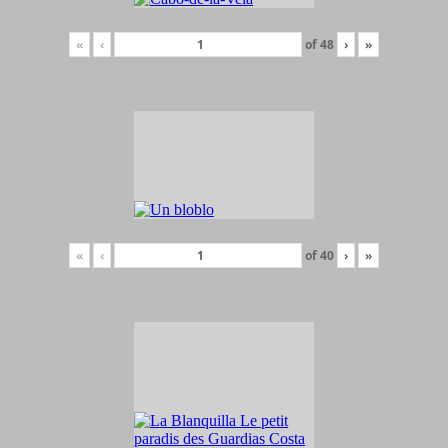
«
‹
of
48
›
»
«
‹
of
40
›
»