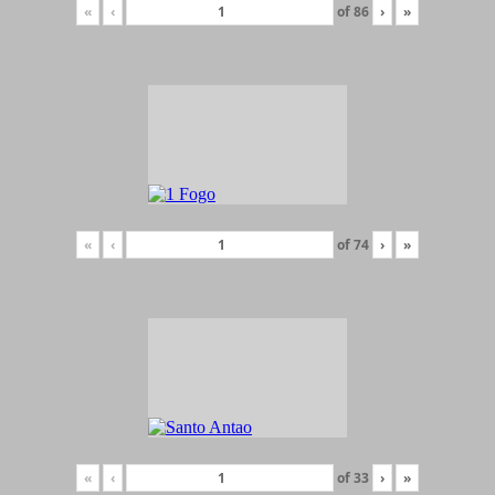
«
‹
of
86
›
»
«
‹
of
74
›
»
«
‹
of
33
›
»