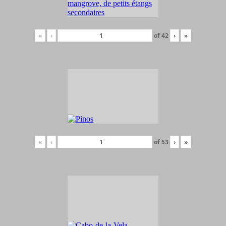
«
‹
of
42
›
»
«
‹
of
53
›
»