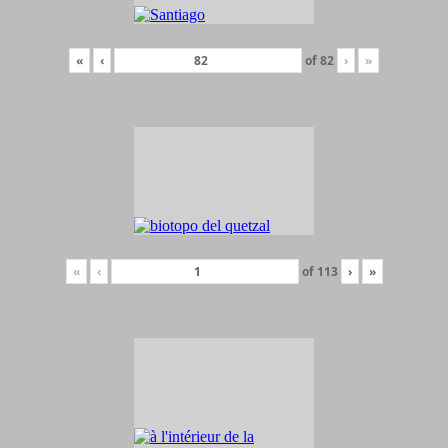
«
‹
of
82
›
»
«
‹
of
113
›
»