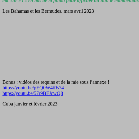
clic sur « i » en bas de la photo pour afficher ou non le commentair
Les Bahamas et les Bermudes, mars avril 2023
Bonus : vidéos des requins et de la raie sous l’annexe !
https://youtu.be/pEQ0W4tfB74
https://youtu.be/57r9BFJcwQ8
Cuba janvier et février 2023