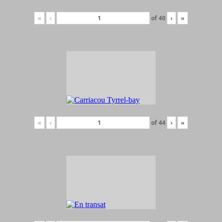
«
‹
of
40
›
»
«
‹
of
44
›
»