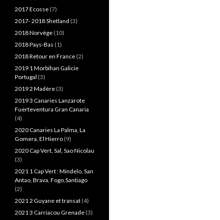
2017 Ecosse
(7)
2017- 2018 Shetland
(3)
2018 Norvège
(10)
2018 Pays-Bas
(1)
2018 Retour en France
(2)
2019 1 Morbihan Galicie
Portugal
(3)
2019 2 Madère
(3)
2019 3 Canaries Lanzarote
Fuerteventura Gran Canaria
(4)
2020 Canaries La Palma, La
Gomera, El Hierro
(9)
2020 Cap Vert, Sal, Sao Nicolau
(3)
2021 1 Cap Vert : Mindelo, San
Antao, Brava, Fogo,Santiago
(2)
2021 2 Guyane et transat
(4)
2021 3 Carriacou Grenade
(3)