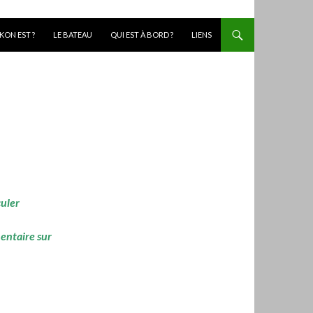
KON EST ?
LE BATEAU
QUI EST À BORD ?
LIENS
culer
mentaire sur