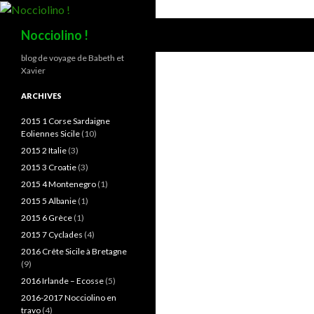
Recherche
Nocciolino !
blog de voyage de Babeth et
Xavier
ARCHIVES
2015 1 Corse Sardaigne
Eoliennes Sicile
(10)
2015 2 Italie
(3)
2015 3 Croatie
(3)
2015 4 Montenegro
(1)
2015 5 Albanie
(1)
2015 6 Grèce
(1)
2015 7 Cyclades
(4)
2016 Crête Sicile à Bretagne
(9)
2016 Irlande – Ecosse
(5)
2016-2017 Nocciolino en
travo
(4)