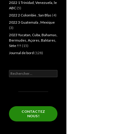
2022 1 Trinidad, Venezuela, le
ABC
(5)
2022 2 Colombie , San Blas
(4)
2022 3 Guatemala , Mexique
(3)
2023 Yucatan, Cuba, Bahamas,
Bermudes, Açores, Baléares,
Sète !!!
(15)
Journal de bord
(128)
Rechercher :
CONTACTEZ
NOUS !