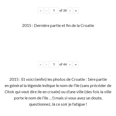
«
‹
of
26
›
»
2015 : Dernière partie et fin de la Croatie
«
‹
of
44
›
»
2015 : Et voici (enfin) les photos de Croatie : 1ère partie
en général la légende indique le nom de l’ile (sans précéder de
Otok qui veut dire ile en croate) ou d’une ville (des fois la ville
porte le nom de l’ile …!) mais si vous avez un doute,
questionnez, là ce soir je fatigue !