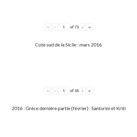
«
‹
of
73
›
»
Cote sud de la Sicile : mars 2016
«
‹
of
36
›
»
2016 : Grèce dernière partie (février) : Santorini et Kriti