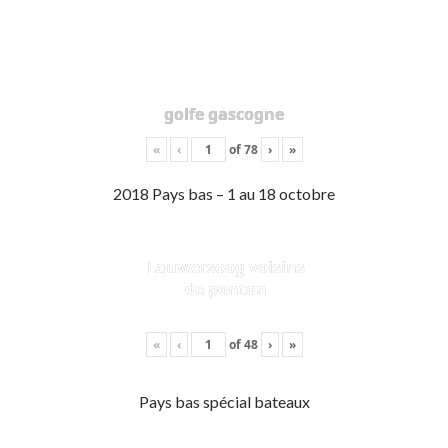
golfe gascogne
«
‹
of
78
›
»
2018 Pays bas – 1 au 18 octobre
Lauwersoog voisins
de ponton
«
‹
of
48
›
»
Pays bas spécial bateaux