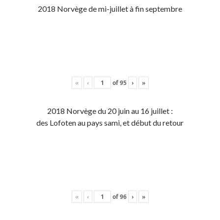
2018 Norvège de mi-juillet à fin septembre
«
‹
of
95
›
»
2018 Norvège du 20 juin au 16 juillet :
des Lofoten au pays sami, et début du retour
«
‹
of
96
›
»