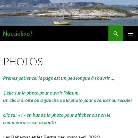
Recherche
Nocciolino !
ALLER
MENU
AU
PRINCI
CONTENU
PHOTOS
Prenez patience, la page est un peu longue à s’ouvrir …
1 clic sur la photo pour ouvrir l’album,
un clic à droite ou à gauche de la photo pour avancer ou reculer
clic sur « i » en bas de la photo pour afficher ou non le
commentaire sur la photo
Les Bahamas et les Bermudes, mars avril 2023