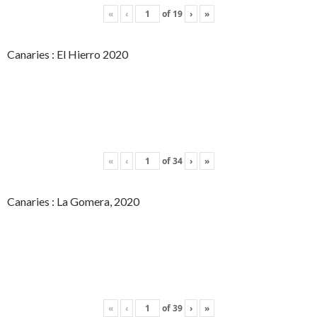
«
‹
of
19
›
»
Canaries : El Hierro 2020
«
‹
of
34
›
»
Canaries : La Gomera, 2020
«
‹
of
39
›
»