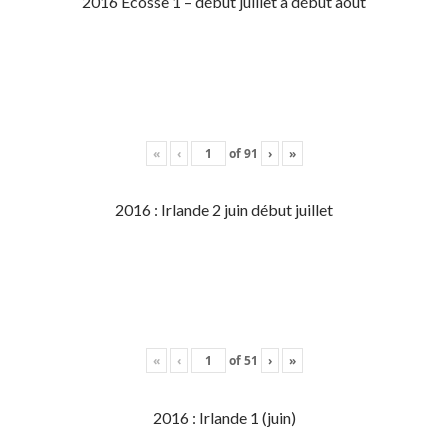
2016 Écosse 1 – début juillet à début aout
«
‹
of
91
›
»
2016 : Irlande 2 juin début juillet
«
‹
of
51
›
»
2016 : Irlande 1 (juin)