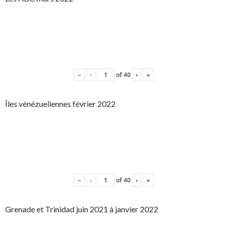
«
‹
of
40
›
»
Îles vénézueliennes février 2022
«
‹
of
40
›
»
Grenade et Trinidad juin 2021 à janvier 2022