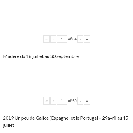
«
‹
of
64
›
»
Madère du 18 juillet au 30 septembre
«
‹
of
50
›
»
2019 Un peu de Galice (Espagne) et le Portugal – 29avril au 15
juillet