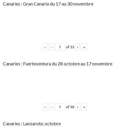
Canaries : Gran Canaria du 17 au 30 novembre
«
‹
of
33
›
»
Canaries : Fuerteventura du 28 octobre au 17 novembre
«
‹
of
38
›
»
Canaries : Lanzarote, octobre