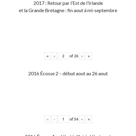
2017 : Retour par l’Est de l’Irlande
et la Grande Bretagne : fin aout à mi-septembre
«
‹
of
26
›
»
2016 Écosse 2 – début aout au 26 aout
«
‹
of
54
›
»