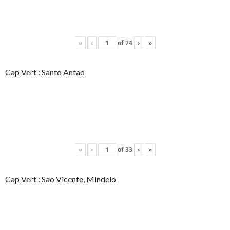
«
‹
of
74
›
»
Cap Vert : Santo Antao
«
‹
of
33
›
»
Cap Vert : Sao Vicente, Mindelo