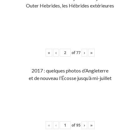
Outer Hebrides, les Hébrides extérieures
«
‹
of
77
›
»
2017 : quelques photos d’Angleterre
et de nouveau l’Écosse jusqu’à mi-juillet
«
‹
of
95
›
»