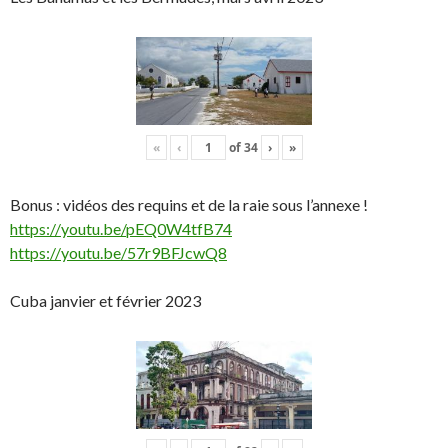
«
‹
of
34
›
»
Bonus : vidéos des requins et de la raie sous l’annexe !
https://youtu.be/pEQ0W4tfB74
https://youtu.be/57r9BFJcwQ8
Cuba janvier et février 2023