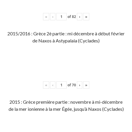
«
‹
of
82
›
»
2015/2016 : Grèce 2è partie : mi décembre à début février
de Naxos à Astypalaia (Cyclades)
«
‹
of
70
›
»
2015 : Grèce première partie : novembre à mi-décembre
de la mer ionienne à la mer Égée, jusqu’à Naxos (Cyclades)