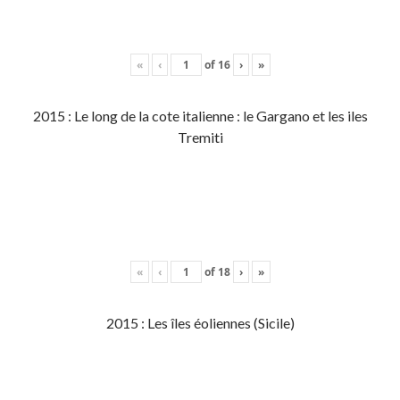
«
‹
of
16
›
»
2015 : Le long de la cote italienne : le Gargano et les iles
Tremiti
«
‹
of
18
›
»
2015 : Les îles éoliennes (Sicile)