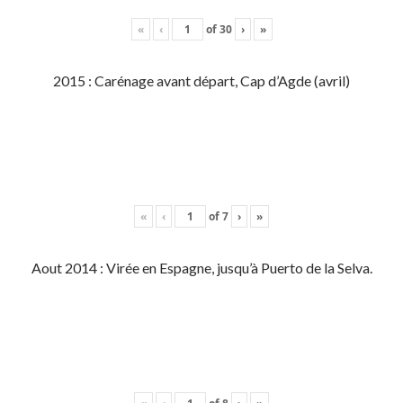
«
‹
of
30
›
»
2015 : Carénage avant départ, Cap d’Agde (avril)
«
‹
of
7
›
»
Aout 2014 : Virée en Espagne, jusqu’à Puerto de la Selva.