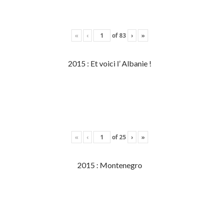
«
‹
of
83
›
»
2015 : Et voici l’ Albanie !
«
‹
of
25
›
»
2015 : Montenegro