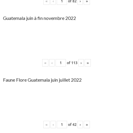
«
‹
of
82
›
»
Guatemala juin à fin novembre 2022
«
‹
of
113
›
»
Faune Flore Guatemala juin juillet 2022
«
‹
of
42
›
»