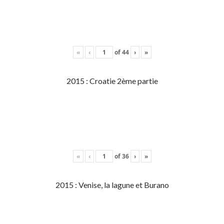
«
‹
of
44
›
»
2015 : Croatie 2ème partie
«
‹
of
36
›
»
2015 : Venise, la lagune et Burano