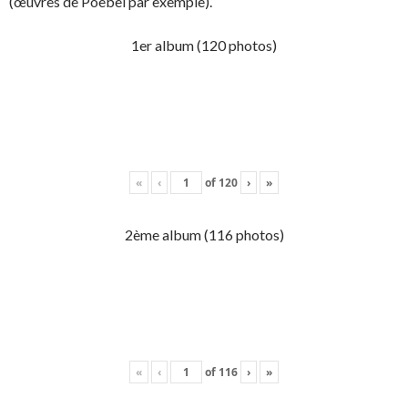
(œuvres de Poebel par exemple).
1er album (120 photos)
«
‹
of
120
›
»
2ème album (116 photos)
«
‹
of
116
›
»