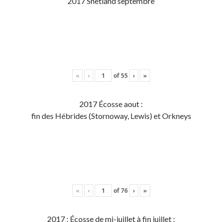
2017 Shetland septembre
«
‹
of
55
›
»
2017 Écosse aout :
fin des Hébrides (Stornoway, Lewis) et Orkneys
«
‹
of
76
›
»
2017 : Écosse de mi-juillet à fin juillet :