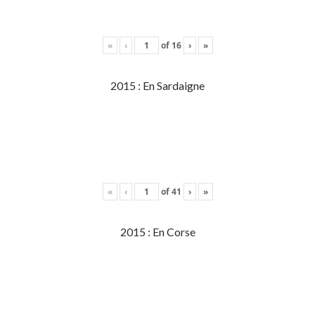
«
‹
of
16
›
»
2015 : En Sardaigne
«
‹
of
41
›
»
2015 : En Corse