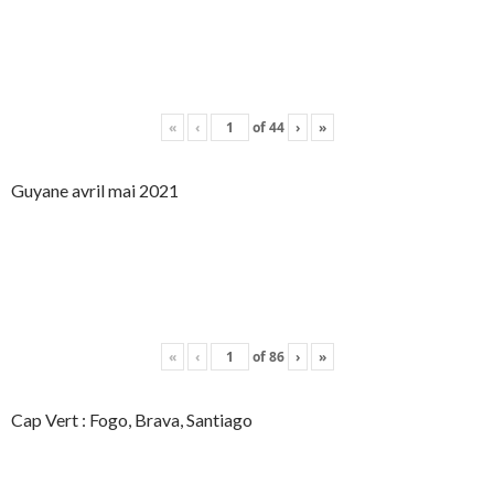
«
‹
of
44
›
»
Guyane avril mai 2021
«
‹
of
86
›
»
Cap Vert : Fogo, Brava, Santiago