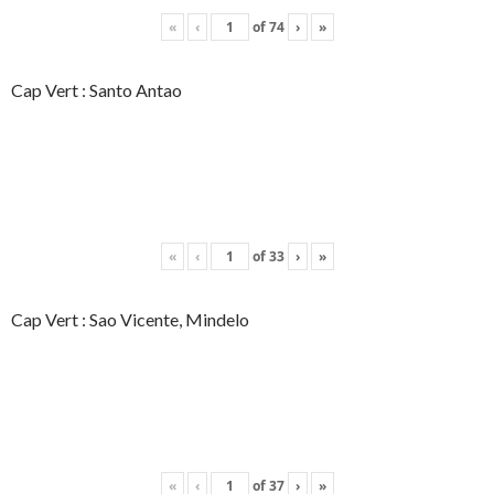
«
‹
of
74
›
»
Cap Vert : Santo Antao
«
‹
of
33
›
»
Cap Vert : Sao Vicente, Mindelo
«
‹
of
37
›
»