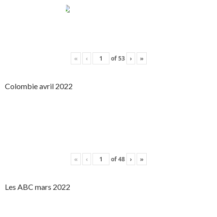
«
‹
of
53
›
»
Colombie avril 2022
«
‹
of
48
›
»
Les ABC mars 2022