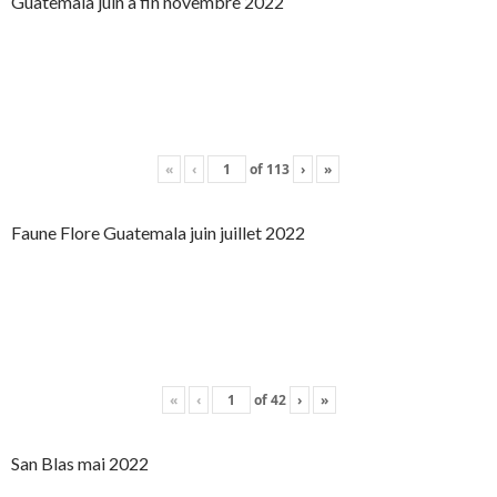
Guatemala juin à fin novembre 2022
«
‹
of
113
›
»
Faune Flore Guatemala juin juillet 2022
«
‹
of
42
›
»
San Blas mai 2022