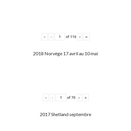
«
‹
of
116
›
»
2018 Norvège 17 avril au 10 mai
«
‹
of
70
›
»
2017 Shetland septembre