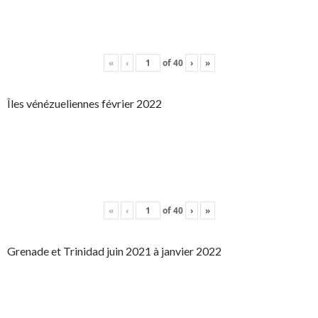
«
‹
of
40
›
»
Îles vénézueliennes février 2022
«
‹
of
40
›
»
Grenade et Trinidad juin 2021 à janvier 2022