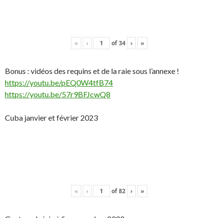
«
‹
of
34
›
»
Bonus : vidéos des requins et de la raie sous l’annexe !
https://youtu.be/pEQ0W4tfB74
https://youtu.be/57r9BFJcwQ8
Cuba janvier et février 2023
«
‹
of
82
›
»