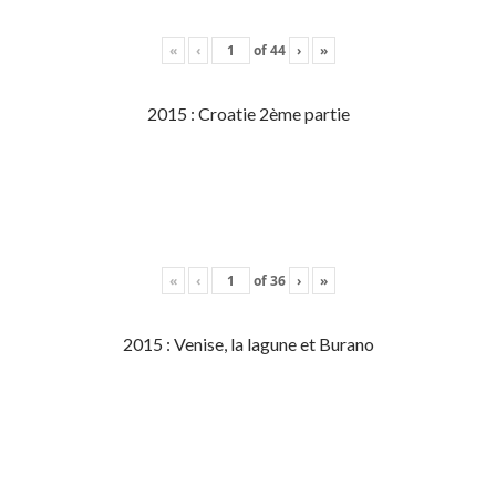
«
‹
of
44
›
»
2015 : Croatie 2ème partie
«
‹
of
36
›
»
2015 : Venise, la lagune et Burano