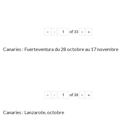
«
‹
of
33
›
»
Canaries : Fuerteventura du 28 octobre au 17 novembre
«
‹
of
38
›
»
Canaries : Lanzarote, octobre