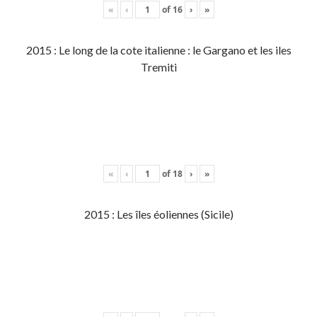
«
‹
of
16
›
»
2015 : Le long de la cote italienne : le Gargano et les iles
Tremiti
«
‹
of
18
›
»
2015 : Les îles éoliennes (Sicile)