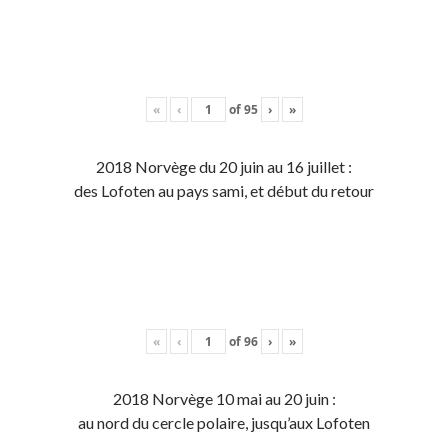
«
‹
of
95
›
»
2018 Norvège du 20 juin au 16 juillet :
des Lofoten au pays sami, et début du retour
«
‹
of
96
›
»
2018 Norvège 10 mai au 20 juin :
au nord du cercle polaire, jusqu’aux Lofoten