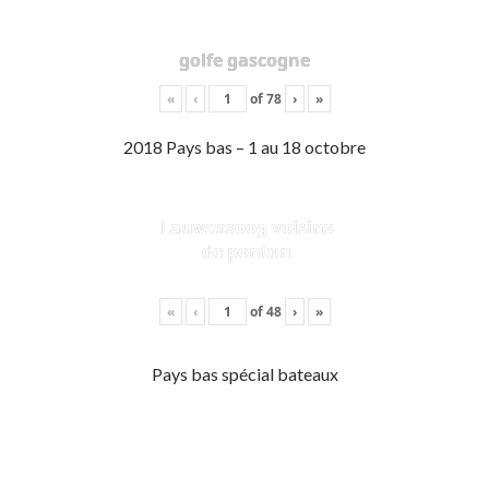
golfe gascogne
«
‹
of
78
›
»
2018 Pays bas – 1 au 18 octobre
Lauwersoog voisins
de ponton
«
‹
of
48
›
»
Pays bas spécial bateaux