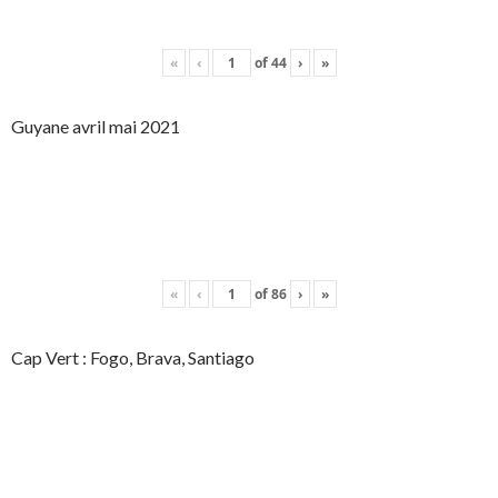
«
‹
of
44
›
»
Guyane avril mai 2021
«
‹
of
86
›
»
Cap Vert : Fogo, Brava, Santiago