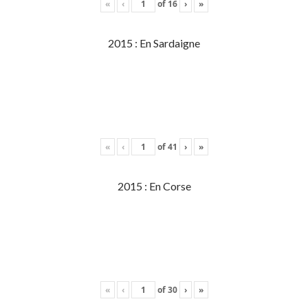
«
‹
of
16
›
»
2015 : En Sardaigne
«
‹
of
41
›
»
2015 : En Corse
«
‹
of
30
›
»