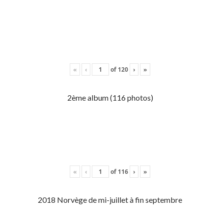
«
‹
of
120
›
»
2ème album (116 photos)
«
‹
of
116
›
»
2018 Norvège de mi-juillet à fin septembre