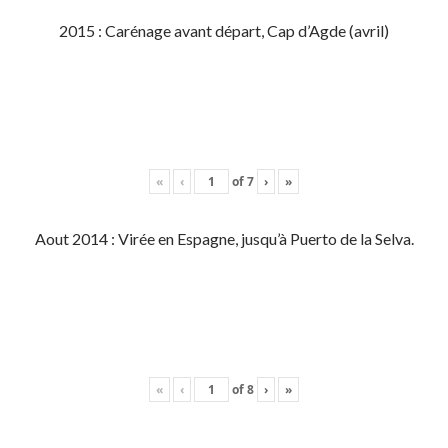
2015 : Carénage avant départ, Cap d’Agde (avril)
«
‹
of
7
›
»
Aout 2014 : Virée en Espagne, jusqu’à Puerto de la Selva.
«
‹
of
8
›
»