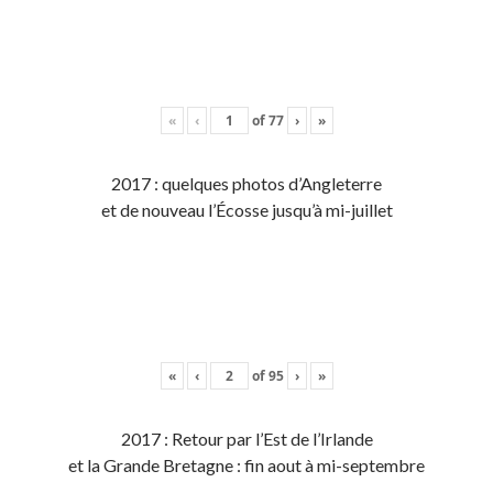
«
‹
of
77
›
»
2017 : quelques photos d’Angleterre
et de nouveau l’Écosse jusqu’à mi-juillet
«
‹
of
95
›
»
2017 : Retour par l’Est de l’Irlande
et la Grande Bretagne : fin aout à mi-septembre