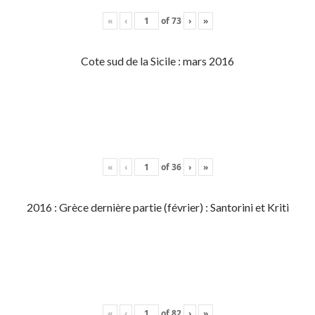
«
‹
of
73
›
»
Cote sud de la Sicile : mars 2016
«
‹
of
36
›
»
2016 : Grèce dernière partie (février) : Santorini et Kriti
«
‹
of
82
›
»