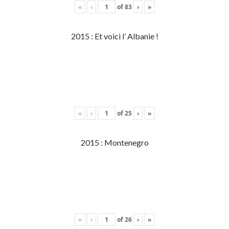
«
‹
of
83
›
»
2015 : Et voici l’ Albanie !
«
‹
of
25
›
»
2015 : Montenegro
«
‹
of
26
›
»