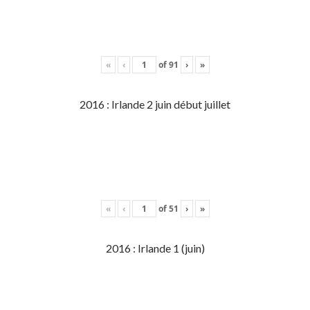
«
‹
of
91
›
»
2016 : Irlande 2 juin début juillet
«
‹
of
51
›
»
2016 : Irlande 1 (juin)