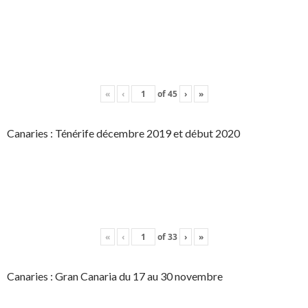
«
‹
of
45
›
»
Canaries : Ténérife décembre 2019 et début 2020
«
‹
of
33
›
»
Canaries : Gran Canaria du 17 au 30 novembre