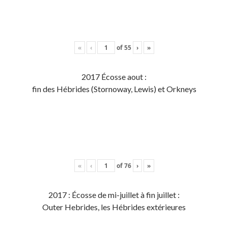
«
‹
of
55
›
»
2017 Écosse aout :
fin des Hébrides (Stornoway, Lewis) et Orkneys
«
‹
of
76
›
»
2017 : Écosse de mi-juillet à fin juillet :
Outer Hebrides, les Hébrides extérieures