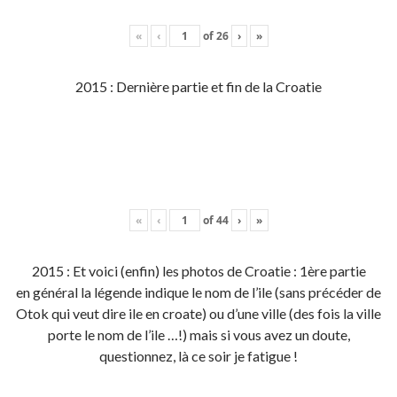
«
‹
of
26
›
»
2015 : Dernière partie et fin de la Croatie
«
‹
of
44
›
»
2015 : Et voici (enfin) les photos de Croatie : 1ère partie
en général la légende indique le nom de l’ile (sans précéder de
Otok qui veut dire ile en croate) ou d’une ville (des fois la ville
porte le nom de l’ile …!) mais si vous avez un doute,
questionnez, là ce soir je fatigue !