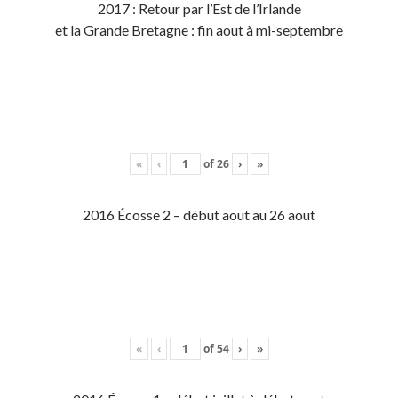
2017 : Retour par l’Est de l’Irlande
et la Grande Bretagne : fin aout à mi-septembre
«
‹
of
26
›
»
2016 Écosse 2 – début aout au 26 aout
«
‹
of
54
›
»