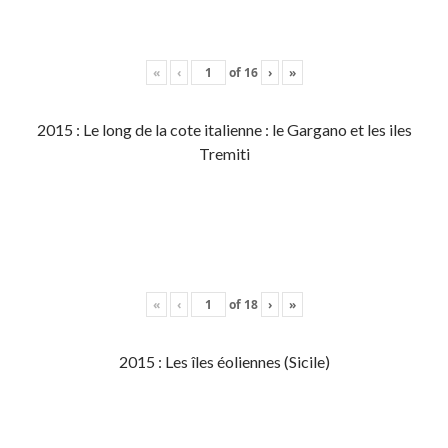
«
‹
of
16
›
»
2015 : Le long de la cote italienne : le Gargano et les iles
Tremiti
«
‹
of
18
›
»
2015 : Les îles éoliennes (Sicile)