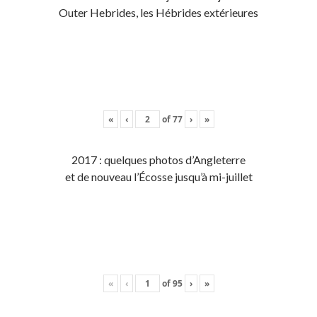
Outer Hebrides, les Hébrides extérieures
«
‹
of
77
›
»
2017 : quelques photos d’Angleterre
et de nouveau l’Écosse jusqu’à mi-juillet
«
‹
of
95
›
»