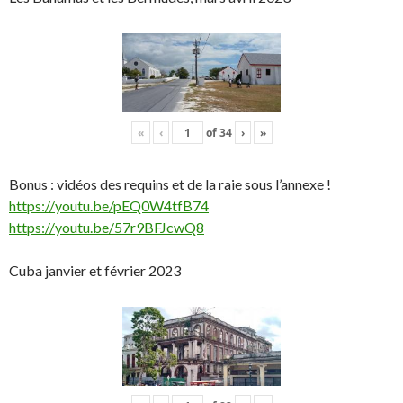
«
‹
of
34
›
»
Bonus : vidéos des requins et de la raie sous l’annexe !
https://youtu.be/pEQ0W4tfB74
https://youtu.be/57r9BFJcwQ8
Cuba janvier et février 2023