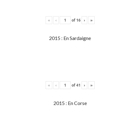
«
‹
of
16
›
»
2015 : En Sardaigne
«
‹
of
41
›
»
2015 : En Corse