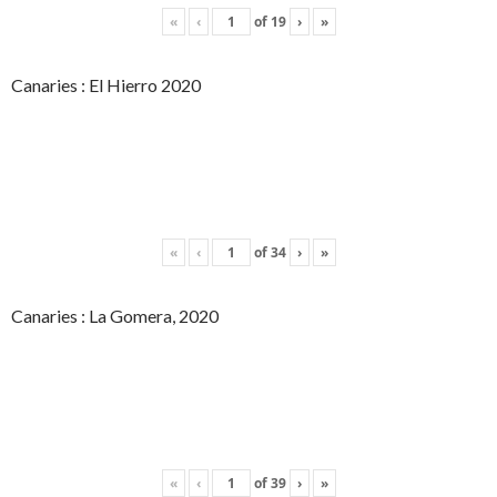
«
‹
of
19
›
»
Canaries : El Hierro 2020
«
‹
of
34
›
»
Canaries : La Gomera, 2020
«
‹
of
39
›
»