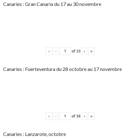
Canaries : Gran Canaria du 17 au 30 novembre
«
‹
of
33
›
»
Canaries : Fuerteventura du 28 octobre au 17 novembre
«
‹
of
38
›
»
Canaries : Lanzarote, octobre