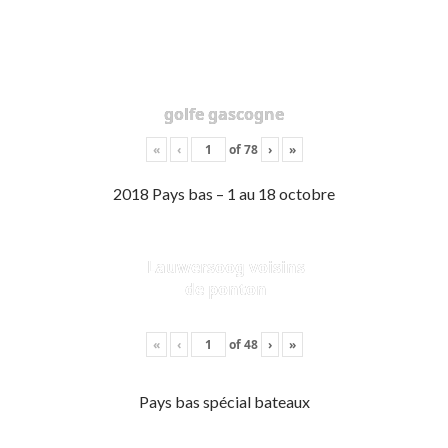
golfe gascogne
«
‹
of
78
›
»
2018 Pays bas – 1 au 18 octobre
Lauwersoog voisins
de ponton
«
‹
of
48
›
»
Pays bas spécial bateaux