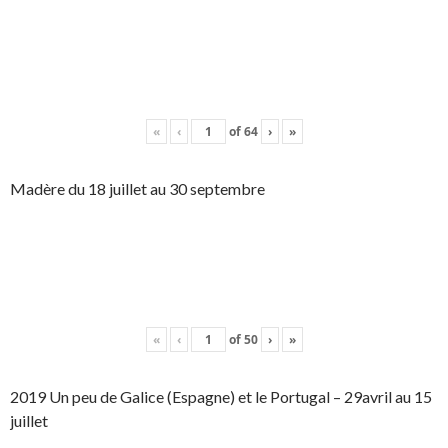
«
‹
of
64
›
»
Madère du 18 juillet au 30 septembre
«
‹
of
50
›
»
2019 Un peu de Galice (Espagne) et le Portugal – 29avril au 15
juillet