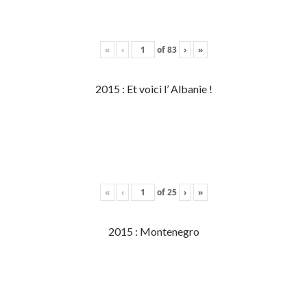
«
‹
of
83
›
»
2015 : Et voici l’ Albanie !
«
‹
of
25
›
»
2015 : Montenegro