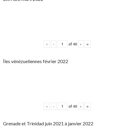
«
‹
of
40
›
»
Îles vénézueliennes février 2022
«
‹
of
40
›
»
Grenade et Trinidad juin 2021 à janvier 2022