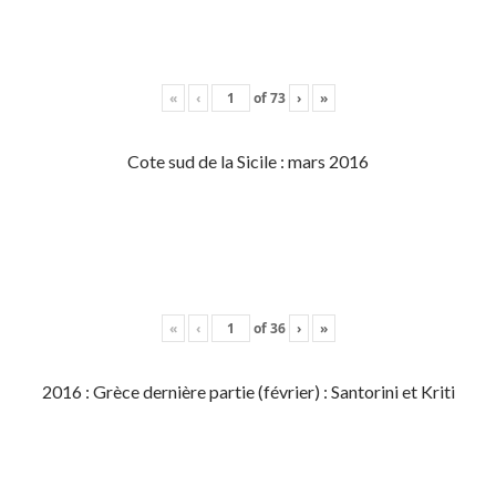
«
‹
of
73
›
»
Cote sud de la Sicile : mars 2016
«
‹
of
36
›
»
2016 : Grèce dernière partie (février) : Santorini et Kriti