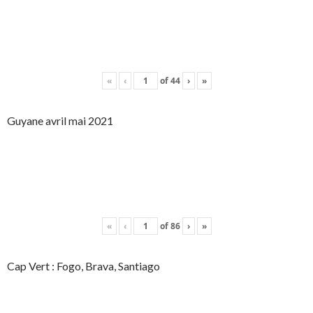
«
‹
of
44
›
»
Guyane avril mai 2021
«
‹
of
86
›
»
Cap Vert : Fogo, Brava, Santiago