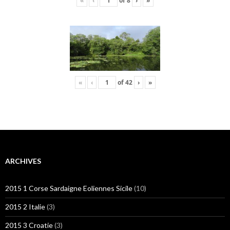
«
‹
of
8
›
»
«
‹
of
42
›
»
ARCHIVES
2015 1 Corse Sardaigne Eoliennes Sicile
(10)
2015 2 Italie
(3)
2015 3 Croatie
(3)