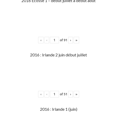
2016 Écosse 1 – début juillet à début aout
«
‹
of
91
›
»
2016 : Irlande 2 juin début juillet
«
‹
of
51
›
»
2016 : Irlande 1 (juin)