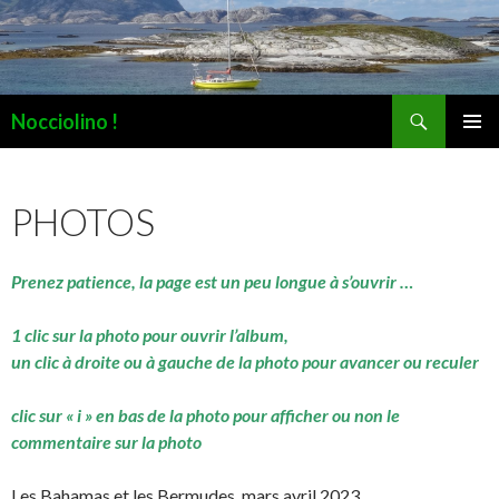
Recherche
Nocciolino !
ALLER
MENU
AU
PRINCI
CONTENU
PHOTOS
Prenez patience, la page est un peu longue à s’ouvrir …
1 clic sur la photo pour ouvrir l’album,
un clic à droite ou à gauche de la photo pour avancer ou reculer
clic sur « i » en bas de la photo pour afficher ou non le
commentaire sur la photo
Les Bahamas et les Bermudes, mars avril 2023