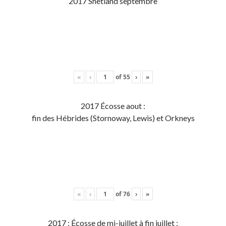
2017 Shetland septembre
«
‹
of
55
›
»
2017 Écosse aout :
fin des Hébrides (Stornoway, Lewis) et Orkneys
«
‹
of
76
›
»
2017 : Écosse de mi-juillet à fin juillet :