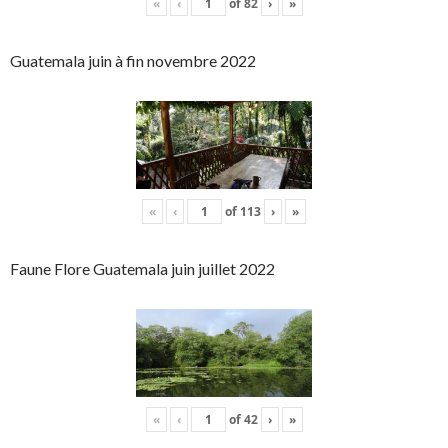
«
‹
of
82
›
»
Guatemala juin à fin novembre 2022
«
‹
of
113
›
»
Faune Flore Guatemala juin juillet 2022
«
‹
of
42
›
»