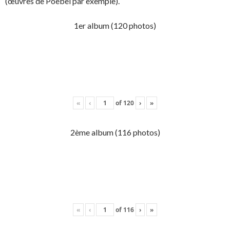
(œuvres de Poebel par exemple).
1er album (120 photos)
«
‹
of
120
›
»
2ème album (116 photos)
«
‹
of
116
›
»