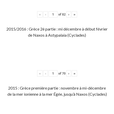
«
‹
of
82
›
»
2015/2016 : Grèce 2è partie : mi décembre à début février
de Naxos à Astypalaia (Cyclades)
«
‹
of
70
›
»
2015 : Grèce première partie : novembre à mi-décembre
de la mer ionienne à la mer Égée, jusqu’à Naxos (Cyclades)