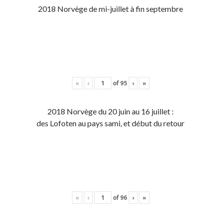
2018 Norvège de mi-juillet à fin septembre
«
‹
of
95
›
»
2018 Norvège du 20 juin au 16 juillet :
des Lofoten au pays sami, et début du retour
«
‹
of
96
›
»