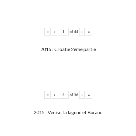
«
‹
of
44
›
»
2015 : Croatie 2ème partie
«
‹
of
36
›
»
2015 : Venise, la lagune et Burano