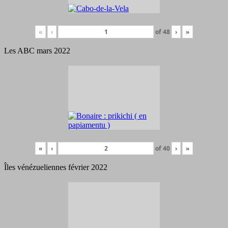
«
‹
of
48
›
»
Les ABC mars 2022
«
‹
of
40
›
»
Îles vénézueliennes février 2022