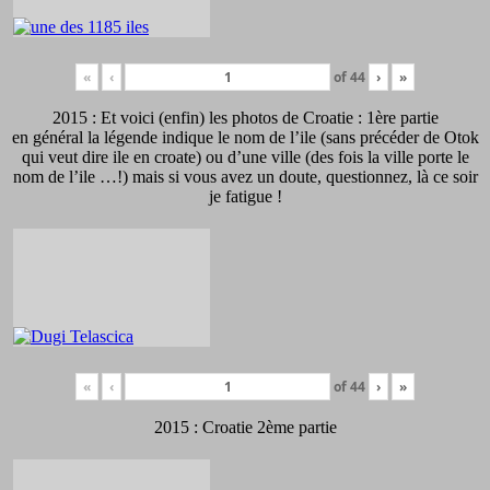
«
‹
of
44
›
»
2015 : Et voici (enfin) les photos de Croatie : 1ère partie
en général la légende indique le nom de l’ile (sans précéder de Otok
qui veut dire ile en croate) ou d’une ville (des fois la ville porte le
nom de l’ile …!) mais si vous avez un doute, questionnez, là ce soir
je fatigue !
«
‹
of
44
›
»
2015 : Croatie 2ème partie