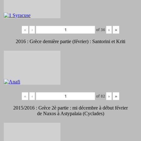
«
‹
of
36
›
»
2016 : Grèce dernière partie (février) : Santorini et Kriti
«
‹
of
82
›
»
2015/2016 : Grèce 2è partie : mi décembre à début février
de Naxos à Astypalaia (Cyclades)