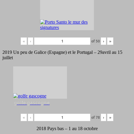
«
‹
of
50
›
»
2019 Un peu de Galice (Espagne) et le Portugal – 29avril au 15
juillet
golfe gascogne
«
‹
of
78
›
»
2018 Pays bas – 1 au 18 octobre