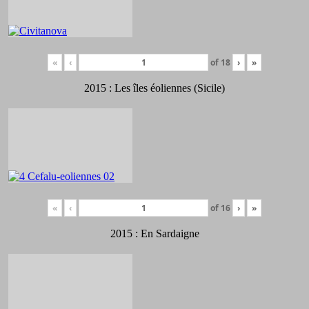
«
‹
of
18
›
»
2015 : Les îles éoliennes (Sicile)
«
‹
of
16
›
»
2015 : En Sardaigne