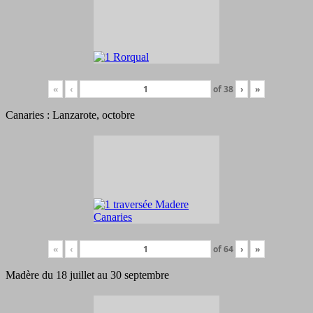
«
‹
of
38
›
»
Canaries : Lanzarote, octobre
«
‹
of
64
›
»
Madère du 18 juillet au 30 septembre