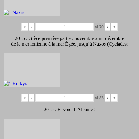
«
‹
of
70
›
»
2015 : Grèce première partie : novembre à mi-décembre
de la mer ionienne à la mer Égée, jusqu’à Naxos (Cyclades)
«
‹
of
83
›
»
2015 : Et voici l’ Albanie !