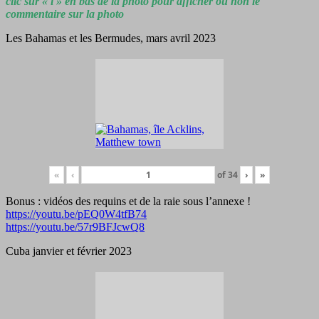
clic sur « i » en bas de la photo pour afficher ou non le
commentaire sur la photo
Les Bahamas et les Bermudes, mars avril 2023
«
‹
of
34
›
»
Bonus : vidéos des requins et de la raie sous l’annexe !
https://youtu.be/pEQ0W4tfB74
https://youtu.be/57r9BFJcwQ8
Cuba janvier et février 2023