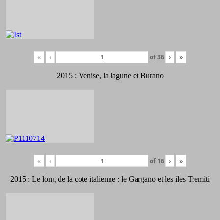
«
‹
of
36
›
»
2015 : Venise, la lagune et Burano
«
‹
of
16
›
»
2015 : Le long de la cote italienne : le Gargano et les iles Tremiti