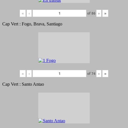
«
‹
of
86
›
»
Cap Vert : Fogo, Brava, Santiago
«
‹
of
74
›
»
Cap Vert : Santo Antao