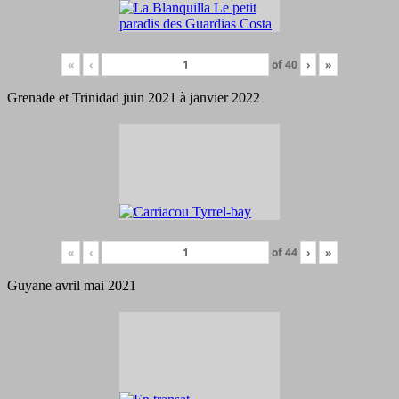
«
‹
of
40
›
»
Grenade et Trinidad juin 2021 à janvier 2022
«
‹
of
44
›
»
Guyane avril mai 2021