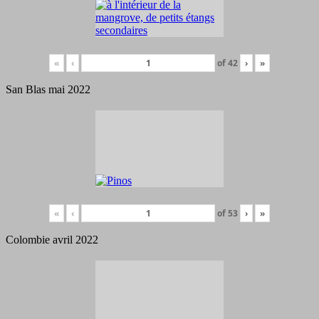
«
‹
of
42
›
»
San Blas mai 2022
«
‹
of
53
›
»
Colombie avril 2022