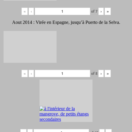
«
‹
of
7
›
»
Aout 2014 : Virée en Espagne, jusqu’à Puerto de la Selva.
«
‹
of
8
›
»