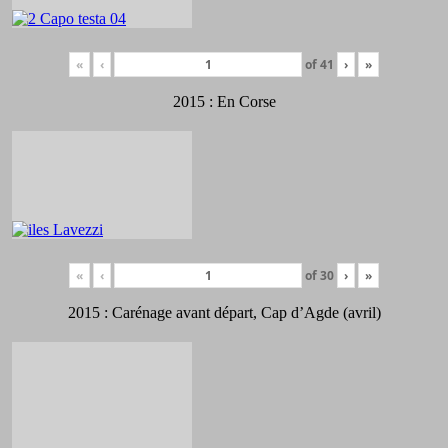
«
‹
of
41
›
»
2015 : En Corse
«
‹
of
30
›
»
2015 : Carénage avant départ, Cap d’Agde (avril)