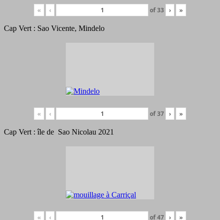
«
‹
of
33
›
»
Cap Vert : Sao Vicente, Mindelo
«
‹
of
37
›
»
Cap Vert : île de Sao Nicolau 2021
«
‹
of
47
›
»