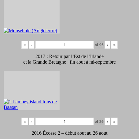
«
‹
of
95
›
»
2017 : Retour par l’Est de l’Irlande
et la Grande Bretagne : fin aout à mi-septembre
«
‹
of
26
›
»
2016 Écosse 2 – début aout au 26 aout