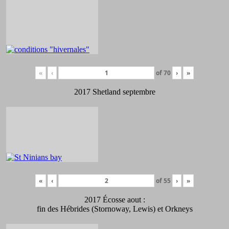
«
‹
of
70
›
»
2017 Shetland septembre
«
‹
of
55
›
»
2017 Écosse aout :
fin des Hébrides (Stornoway, Lewis) et Orkneys