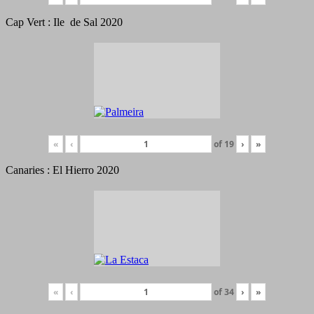
Cap Vert : Ile de Sal 2020
«
‹
of
19
›
»
Canaries : El Hierro 2020
«
‹
of
34
›
»