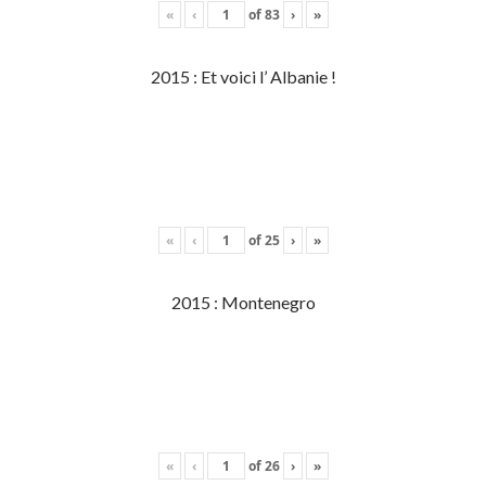
«
‹
of
83
›
»
2015 : Et voici l’ Albanie !
«
‹
of
25
›
»
2015 : Montenegro
«
‹
of
26
›
»