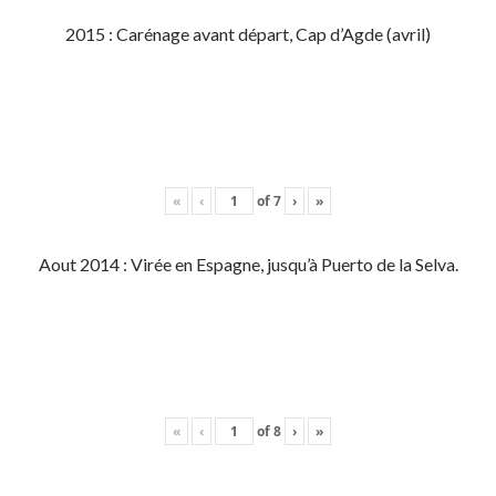
2015 : Carénage avant départ, Cap d’Agde (avril)
«
‹
of
7
›
»
Aout 2014 : Virée en Espagne, jusqu’à Puerto de la Selva.
«
‹
of
8
›
»