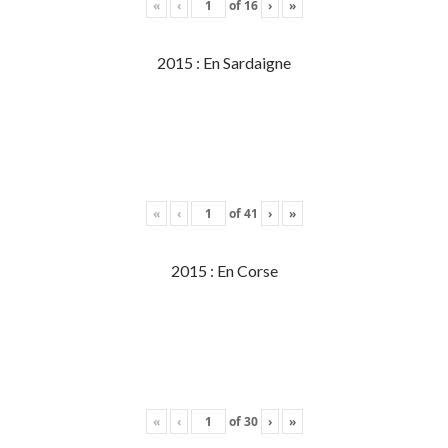
«
‹
of
16
›
»
2015 : En Sardaigne
«
‹
of
41
›
»
2015 : En Corse
«
‹
of
30
›
»