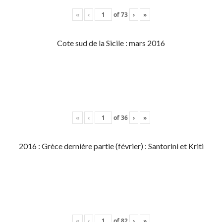
«
‹
of
73
›
»
Cote sud de la Sicile : mars 2016
«
‹
of
36
›
»
2016 : Grèce dernière partie (février) : Santorini et Kriti
«
‹
of
82
›
»