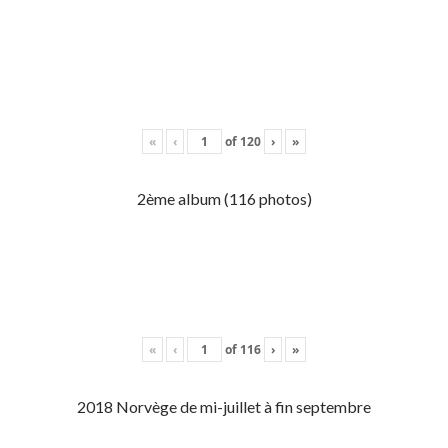
«
‹
of
120
›
»
2ème album (116 photos)
«
‹
of
116
›
»
2018 Norvège de mi-juillet à fin septembre