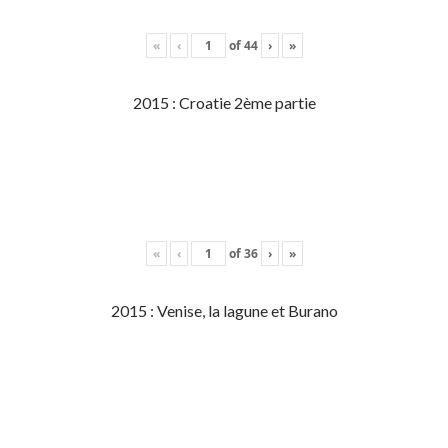
«
‹
of
44
›
»
2015 : Croatie 2ème partie
«
‹
of
36
›
»
2015 : Venise, la lagune et Burano