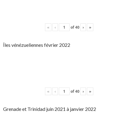
«
‹
of
40
›
»
Îles vénézueliennes février 2022
«
‹
of
40
›
»
Grenade et Trinidad juin 2021 à janvier 2022