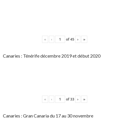
«
‹
of
45
›
»
Canaries : Ténérife décembre 2019 et début 2020
«
‹
of
33
›
»
Canaries : Gran Canaria du 17 au 30 novembre