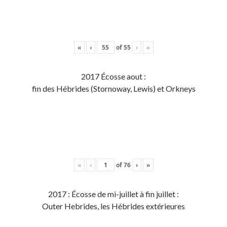
«
‹
of
55
›
»
2017 Écosse aout :
fin des Hébrides (Stornoway, Lewis) et Orkneys
«
‹
of
76
›
»
2017 : Écosse de mi-juillet à fin juillet :
Outer Hebrides, les Hébrides extérieures