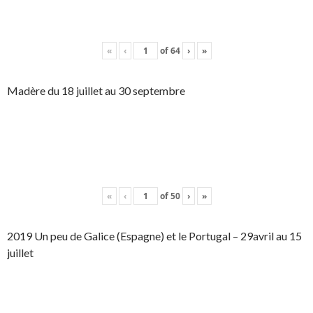
«
‹
of
64
›
»
Madère du 18 juillet au 30 septembre
«
‹
of
50
›
»
2019 Un peu de Galice (Espagne) et le Portugal – 29avril au 15
juillet