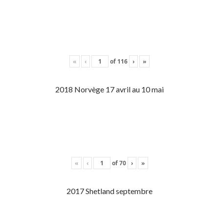
«
‹
of
116
›
»
2018 Norvège 17 avril au 10 mai
«
‹
of
70
›
»
2017 Shetland septembre