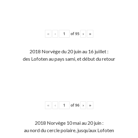
«
‹
of
95
›
»
2018 Norvège du 20 juin au 16 juillet :
des Lofoten au pays sami, et début du retour
«
‹
of
96
›
»
2018 Norvège 10 mai au 20 juin :
au nord du cercle polaire, jusqu’aux Lofoten