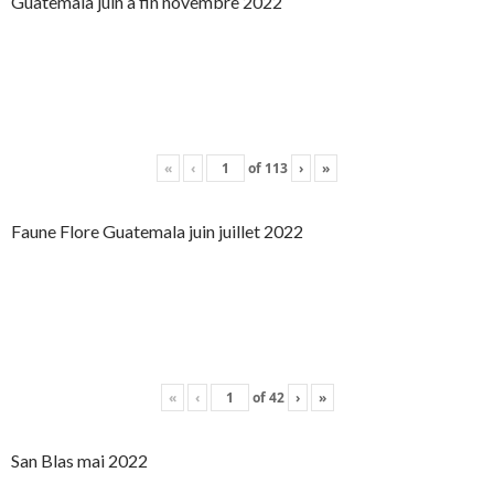
Guatemala juin à fin novembre 2022
«
‹
of
113
›
»
Faune Flore Guatemala juin juillet 2022
«
‹
of
42
›
»
San Blas mai 2022