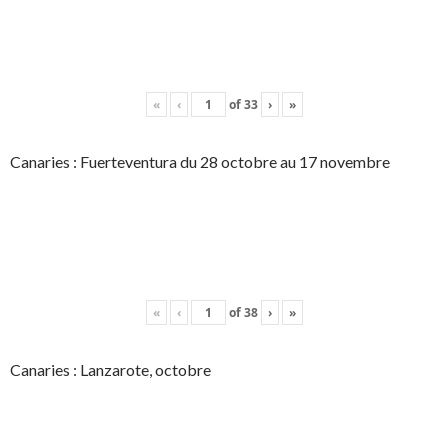
«
‹
of
33
›
»
Canaries : Fuerteventura du 28 octobre au 17 novembre
«
‹
of
38
›
»
Canaries : Lanzarote, octobre