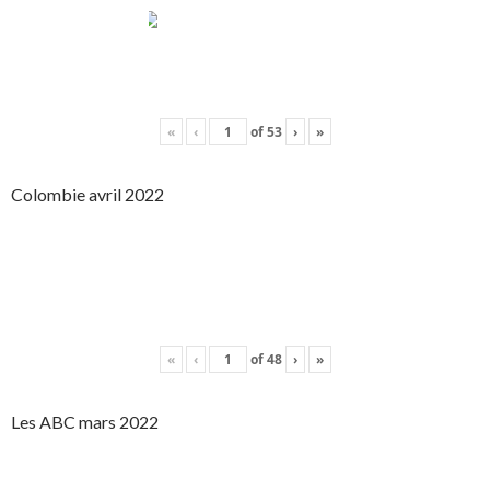
«
‹
of
53
›
»
Colombie avril 2022
«
‹
of
48
›
»
Les ABC mars 2022