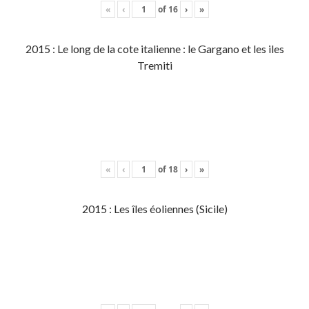
«
‹
of
16
›
»
2015 : Le long de la cote italienne : le Gargano et les iles
Tremiti
«
‹
of
18
›
»
2015 : Les îles éoliennes (Sicile)