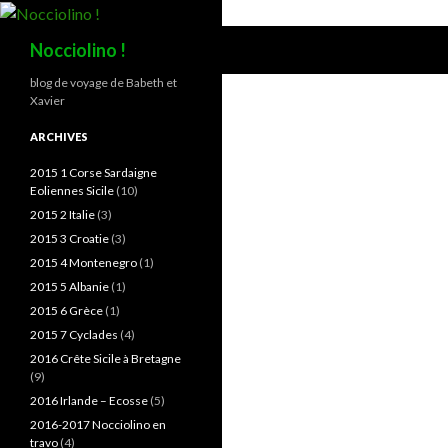
Recherche
Nocciolino !
blog de voyage de Babeth et
Xavier
ARCHIVES
2015 1 Corse Sardaigne
Eoliennes Sicile
(10)
2015 2 Italie
(3)
2015 3 Croatie
(3)
2015 4 Montenegro
(1)
2015 5 Albanie
(1)
2015 6 Grèce
(1)
2015 7 Cyclades
(4)
2016 Crête Sicile à Bretagne
(9)
2016 Irlande – Ecosse
(5)
2016-2017 Nocciolino en
travo
(4)