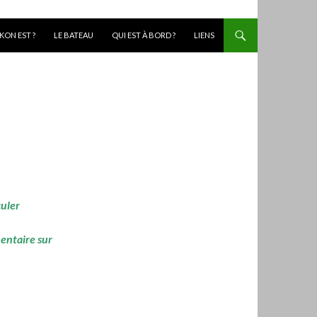
KON EST ?
LE BATEAU
QUI EST À BORD ?
LIENS
culer
mentaire sur