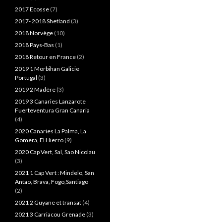
2017 Ecosse
(7)
2017- 2018 Shetland
(3)
2018 Norvège
(10)
2018 Pays-Bas
(1)
2018 Retour en France
(2)
2019 1 Morbihan Galicie
Portugal
(3)
2019 2 Madère
(3)
2019 3 Canaries Lanzarote
Fuerteventura Gran Canaria
(4)
2020 Canaries La Palma, La
Gomera, El Hierro
(9)
2020 Cap Vert, Sal, Sao Nicolau
(3)
2021 1 Cap Vert : Mindelo, San
Antao, Brava, Fogo,Santiago
(2)
2021 2 Guyane et transat
(4)
2021 3 Carriacou Grenade
(3)