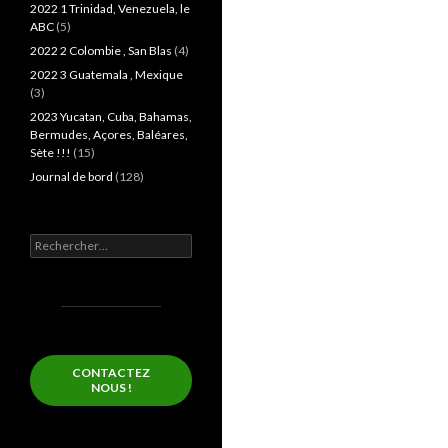
2022 1 Trinidad, Venezuela, le
ABC
(5)
2022 2 Colombie , San Blas
(4)
2022 3 Guatemala , Mexique
(3)
2023 Yucatan, Cuba, Bahamas,
Bermudes, Açores, Baléares,
Sète !!!
(15)
Journal de bord
(128)
Rechercher :
CONTACTEZ
NOUS !