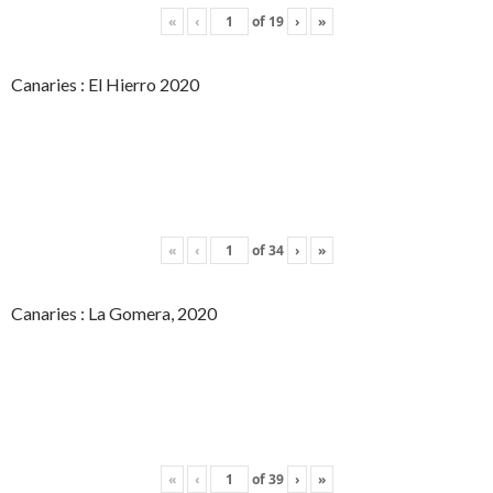
«
‹
of
19
›
»
Canaries : El Hierro 2020
«
‹
of
34
›
»
Canaries : La Gomera, 2020
«
‹
of
39
›
»