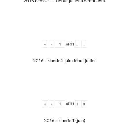
2016 Écosse 1 – début juillet à début aout
«
‹
of
91
›
»
2016 : Irlande 2 juin début juillet
«
‹
of
51
›
»
2016 : Irlande 1 (juin)