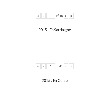
«
‹
of
16
›
»
2015 : En Sardaigne
«
‹
of
41
›
»
2015 : En Corse