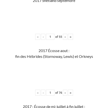
2017 Shetland septembre
«
‹
of
55
›
»
2017 Écosse aout :
fin des Hébrides (Stornoway, Lewis) et Orkneys
«
‹
of
76
›
»
2017 : Écosse de mi-juillet à fin juillet :