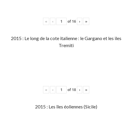
«
‹
of
16
›
»
2015 : Le long de la cote italienne : le Gargano et les iles
Tremiti
«
‹
of
18
›
»
2015 : Les îles éoliennes (Sicile)