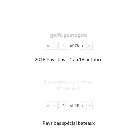
golfe gascogne
«
‹
of
78
›
»
2018 Pays bas – 1 au 18 octobre
Lauwersoog voisins
de ponton
«
‹
of
48
›
»
Pays bas spécial bateaux