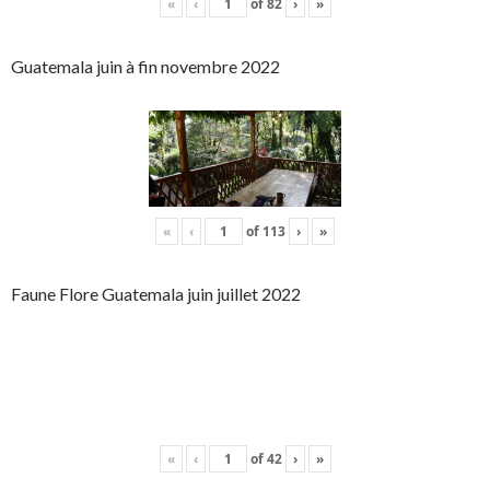
«
‹
of
82
›
»
Guatemala juin à fin novembre 2022
«
‹
of
113
›
»
Faune Flore Guatemala juin juillet 2022
«
‹
of
42
›
»