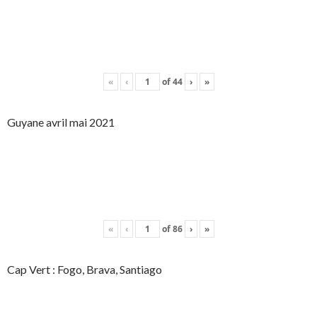
«
‹
of
44
›
»
Guyane avril mai 2021
«
‹
of
86
›
»
Cap Vert : Fogo, Brava, Santiago