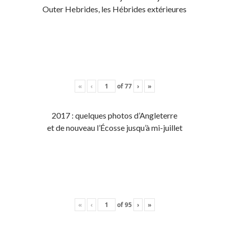
Outer Hebrides, les Hébrides extérieures
«
‹
of
77
›
»
2017 : quelques photos d’Angleterre
et de nouveau l’Écosse jusqu’à mi-juillet
«
‹
of
95
›
»