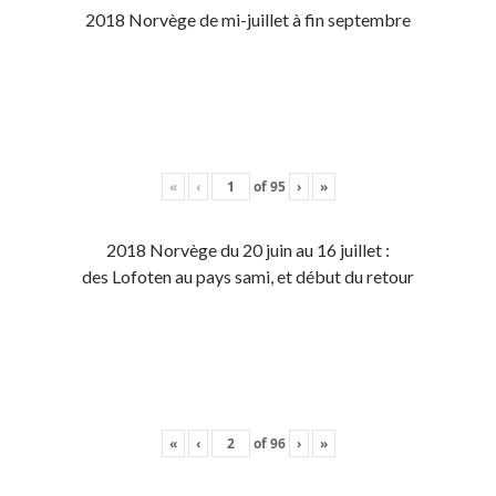
2018 Norvège de mi-juillet à fin septembre
«
‹
of
95
›
»
2018 Norvège du 20 juin au 16 juillet :
des Lofoten au pays sami, et début du retour
«
‹
of
96
›
»