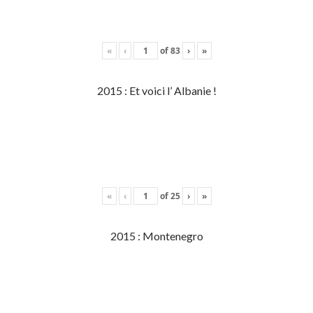
«
‹
of
83
›
»
2015 : Et voici l’ Albanie !
«
‹
of
25
›
»
2015 : Montenegro