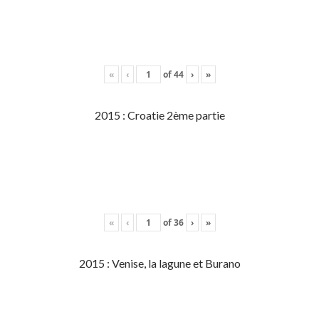
«
‹
of
44
›
»
2015 : Croatie 2ème partie
«
‹
of
36
›
»
2015 : Venise, la lagune et Burano