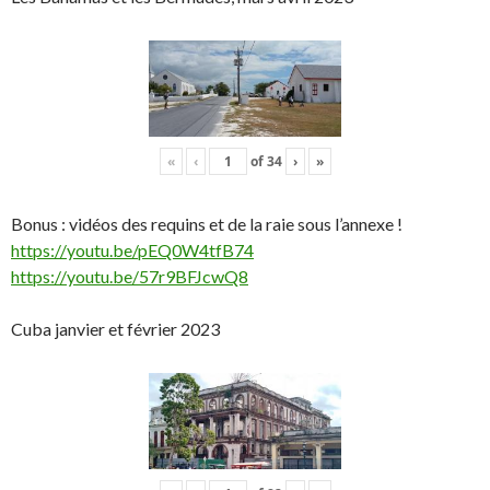
«
‹
of
34
›
»
Bonus : vidéos des requins et de la raie sous l’annexe !
https://youtu.be/pEQ0W4tfB74
https://youtu.be/57r9BFJcwQ8
Cuba janvier et février 2023