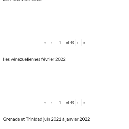
«
‹
of
40
›
»
Îles vénézueliennes février 2022
«
‹
of
40
›
»
Grenade et Trinidad juin 2021 à janvier 2022