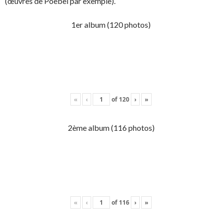
(œuvres de Poebel par exemple).
1er album (120 photos)
«
‹
of
120
›
»
2ème album (116 photos)
«
‹
of
116
›
»