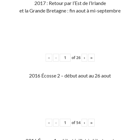
2017 : Retour par l’Est de l’Irlande
et la Grande Bretagne : fin aout à mi-septembre
«
‹
of
26
›
»
2016 Écosse 2 – début aout au 26 aout
«
‹
of
54
›
»