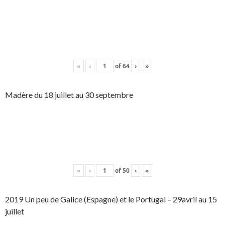
«
‹
of
64
›
»
Madère du 18 juillet au 30 septembre
«
‹
of
50
›
»
2019 Un peu de Galice (Espagne) et le Portugal – 29avril au 15
juillet