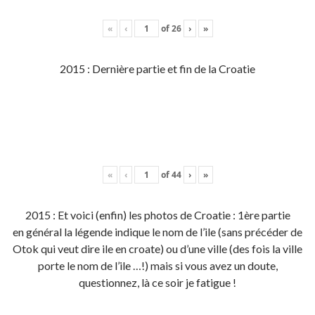
«
‹
of
26
›
»
2015 : Dernière partie et fin de la Croatie
«
‹
of
44
›
»
2015 : Et voici (enfin) les photos de Croatie : 1ère partie
en général la légende indique le nom de l’ile (sans précéder de
Otok qui veut dire ile en croate) ou d’une ville (des fois la ville
porte le nom de l’ile …!) mais si vous avez un doute,
questionnez, là ce soir je fatigue !