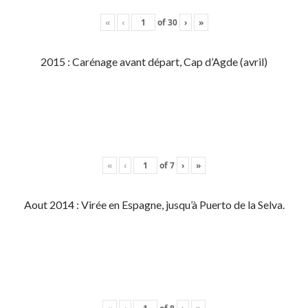
«
‹
of
30
›
»
2015 : Carénage avant départ, Cap d’Agde (avril)
«
‹
of
7
›
»
Aout 2014 : Virée en Espagne, jusqu’à Puerto de la Selva.