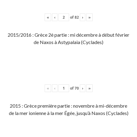
«
‹
of
82
›
»
2015/2016 : Grèce 2è partie : mi décembre à début février
de Naxos à Astypalaia (Cyclades)
«
‹
of
70
›
»
2015 : Grèce première partie : novembre à mi-décembre
de la mer ionienne à la mer Égée, jusqu’à Naxos (Cyclades)