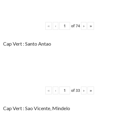
«
‹
of
74
›
»
Cap Vert : Santo Antao
«
‹
of
33
›
»
Cap Vert : Sao Vicente, Mindelo