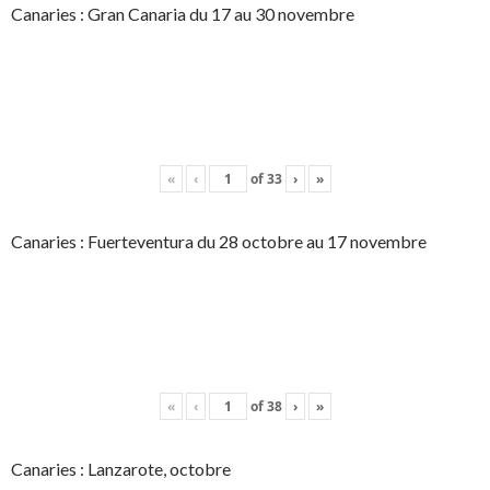
Canaries : Gran Canaria du 17 au 30 novembre
«
‹
of
33
›
»
Canaries : Fuerteventura du 28 octobre au 17 novembre
«
‹
of
38
›
»
Canaries : Lanzarote, octobre