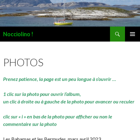
Recherche
Nocciolino !
ALLER
MENU
AU
PRINCI
CONTENU
PHOTOS
Prenez patience, la page est un peu longue à s’ouvrir …
1 clic sur la photo pour ouvrir l’album,
un clic à droite ou à gauche de la photo pour avancer ou reculer
clic sur « i » en bas de la photo pour afficher ou non le
commentaire sur la photo
Les Bahamas et les Bermudes, mars avril 2023