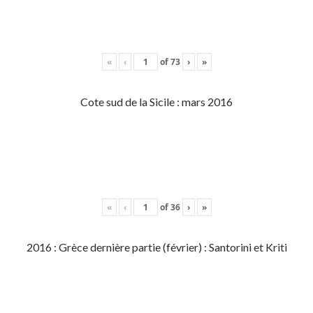
«
‹
of
73
›
»
Cote sud de la Sicile : mars 2016
«
‹
of
36
›
»
2016 : Grèce dernière partie (février) : Santorini et Kriti