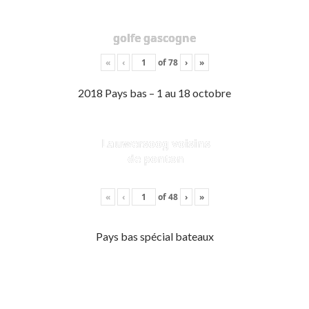
golfe gascogne
«
‹
of
78
›
»
2018 Pays bas – 1 au 18 octobre
Lauwersoog voisins
de ponton
«
‹
of
48
›
»
Pays bas spécial bateaux