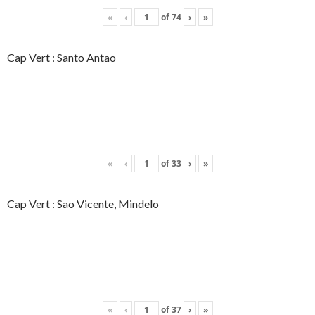
«
‹
of
74
›
»
Cap Vert : Santo Antao
«
‹
of
33
›
»
Cap Vert : Sao Vicente, Mindelo
«
‹
of
37
›
»