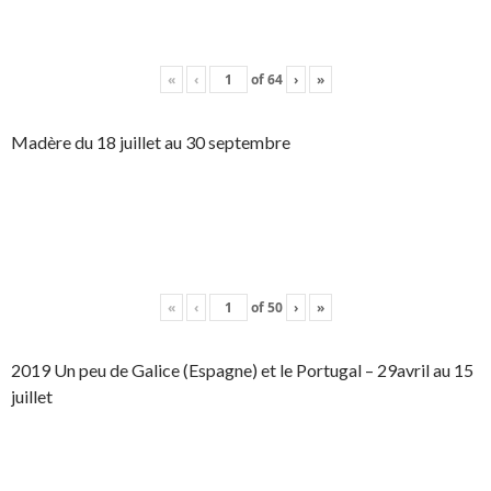
«
‹
of
64
›
»
Madère du 18 juillet au 30 septembre
«
‹
of
50
›
»
2019 Un peu de Galice (Espagne) et le Portugal – 29avril au 15
juillet