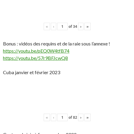
«
‹
of
34
›
»
Bonus : vidéos des requins et de la raie sous l’annexe !
https://youtu.be/pEQ0W4tfB74
https://youtu.be/57r9BFJcwQ8
Cuba janvier et février 2023
«
‹
of
82
›
»