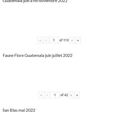
Guatemala juin à fin novembre 2022
«
‹
of
113
›
»
Faune Flore Guatemala juin juillet 2022
«
‹
of
42
›
»
San Blas mai 2022