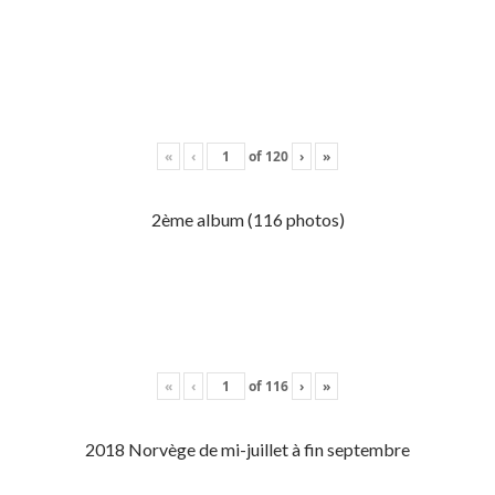
«
‹
of
120
›
»
2ème album (116 photos)
«
‹
of
116
›
»
2018 Norvège de mi-juillet à fin septembre