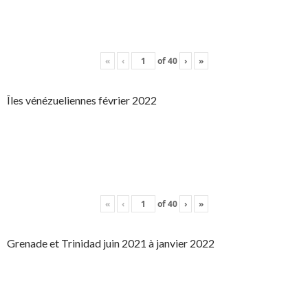
«
‹
of
40
›
»
Îles vénézueliennes février 2022
«
‹
of
40
›
»
Grenade et Trinidad juin 2021 à janvier 2022