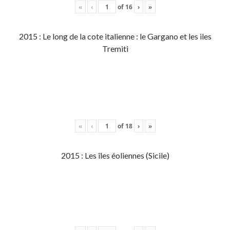
«
‹
of
16
›
»
2015 : Le long de la cote italienne : le Gargano et les iles
Tremiti
«
‹
of
18
›
»
2015 : Les îles éoliennes (Sicile)