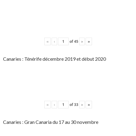
«
‹
of
45
›
»
Canaries : Ténérife décembre 2019 et début 2020
«
‹
of
33
›
»
Canaries : Gran Canaria du 17 au 30 novembre