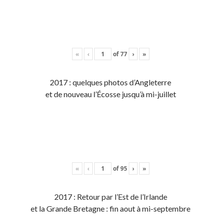
«
‹
of
77
›
»
2017 : quelques photos d’Angleterre
et de nouveau l’Écosse jusqu’à mi-juillet
«
‹
of
95
›
»
2017 : Retour par l’Est de l’Irlande
et la Grande Bretagne : fin aout à mi-septembre