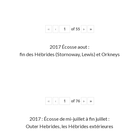
«
‹
of
55
›
»
2017 Écosse aout :
fin des Hébrides (Stornoway, Lewis) et Orkneys
«
‹
of
76
›
»
2017 : Écosse de mi-juillet à fin juillet :
Outer Hebrides, les Hébrides extérieures