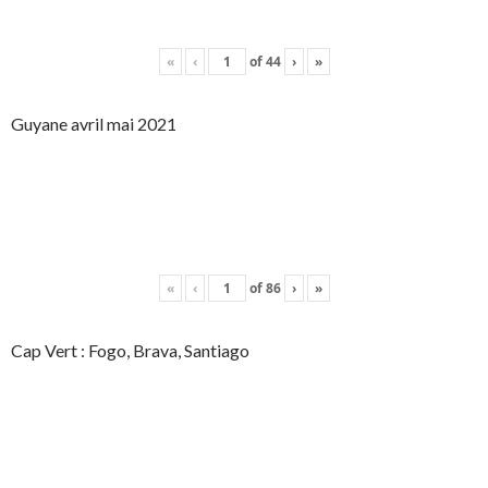
«
‹
of
44
›
»
Guyane avril mai 2021
«
‹
of
86
›
»
Cap Vert : Fogo, Brava, Santiago