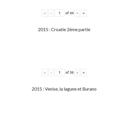
«
‹
of
44
›
»
2015 : Croatie 2ème partie
«
‹
of
36
›
»
2015 : Venise, la lagune et Burano