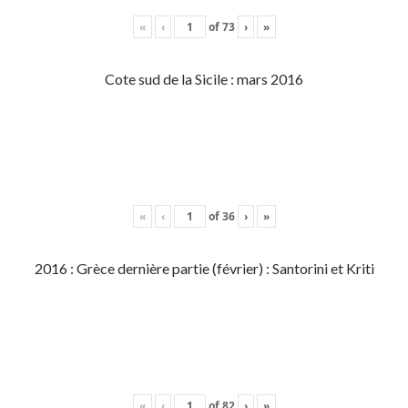
«
‹
of
73
›
»
Cote sud de la Sicile : mars 2016
«
‹
of
36
›
»
2016 : Grèce dernière partie (février) : Santorini et Kriti
«
‹
of
82
›
»