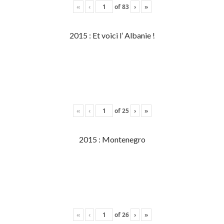
«
‹
of
83
›
»
2015 : Et voici l’ Albanie !
«
‹
of
25
›
»
2015 : Montenegro
«
‹
of
26
›
»