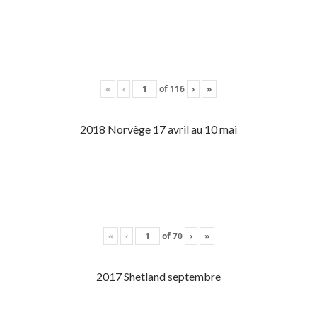
«
‹
of
116
›
»
2018 Norvège 17 avril au 10 mai
«
‹
of
70
›
»
2017 Shetland septembre