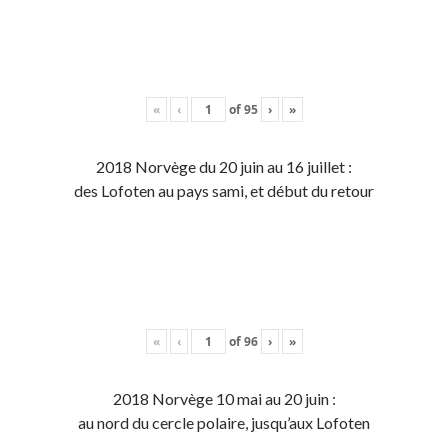
«
‹
of
95
›
»
2018 Norvège du 20 juin au 16 juillet :
des Lofoten au pays sami, et début du retour
«
‹
of
96
›
»
2018 Norvège 10 mai au 20 juin :
au nord du cercle polaire, jusqu’aux Lofoten