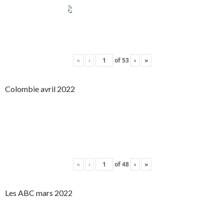
«
‹
of
53
›
»
Colombie avril 2022
«
‹
of
48
›
»
Les ABC mars 2022