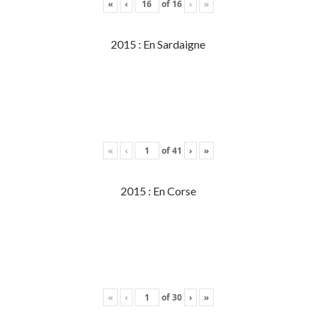
«
‹
of
16
›
»
2015 : En Sardaigne
«
‹
of
41
›
»
2015 : En Corse
«
‹
of
30
›
»