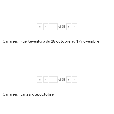
«
‹
of
33
›
»
Canaries : Fuerteventura du 28 octobre au 17 novembre
«
‹
of
38
›
»
Canaries : Lanzarote, octobre