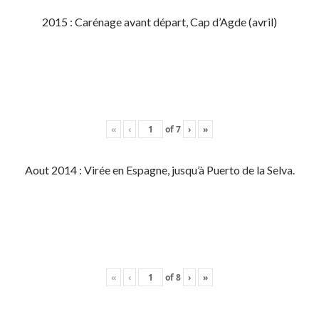
2015 : Carénage avant départ, Cap d’Agde (avril)
«
‹
of
7
›
»
Aout 2014 : Virée en Espagne, jusqu’à Puerto de la Selva.
«
‹
of
8
›
»