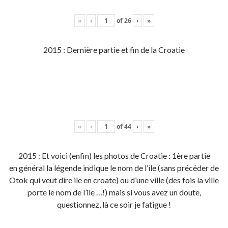
«
‹
of
26
›
»
2015 : Dernière partie et fin de la Croatie
«
‹
of
44
›
»
2015 : Et voici (enfin) les photos de Croatie : 1ère partie
en général la légende indique le nom de l’ile (sans précéder de
Otok qui veut dire ile en croate) ou d’une ville (des fois la ville
porte le nom de l’ile …!) mais si vous avez un doute,
questionnez, là ce soir je fatigue !