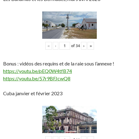
«
‹
of
34
›
»
Bonus : vidéos des requins et de la raie sous l’annexe !
https://youtu.be/pEQ0W4tfB74
https://youtu.be/57r9BFJcwQ8
Cuba janvier et février 2023