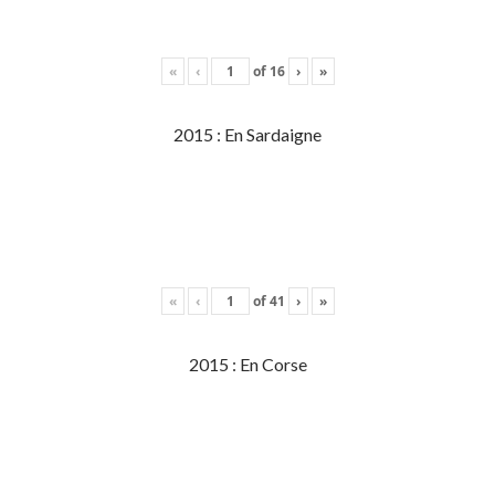
«
‹
of
16
›
»
2015 : En Sardaigne
«
‹
of
41
›
»
2015 : En Corse