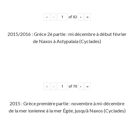
«
‹
of
82
›
»
2015/2016 : Grèce 2è partie : mi décembre à début février
de Naxos à Astypalaia (Cyclades)
«
‹
of
70
›
»
2015 : Grèce première partie : novembre à mi-décembre
de la mer ionienne à la mer Égée, jusqu’à Naxos (Cyclades)