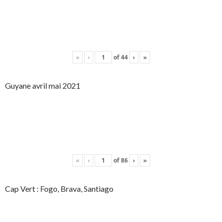
«
‹
of
44
›
»
Guyane avril mai 2021
«
‹
of
86
›
»
Cap Vert : Fogo, Brava, Santiago