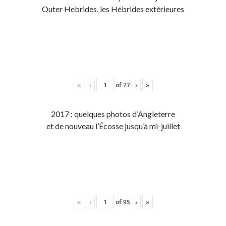
Outer Hebrides, les Hébrides extérieures
«
‹
of
77
›
»
2017 : quelques photos d’Angleterre
et de nouveau l’Écosse jusqu’à mi-juillet
«
‹
of
95
›
»