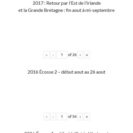
2017 : Retour par l’Est de l’Irlande
et la Grande Bretagne : fin aout à mi-septembre
«
‹
of
26
›
»
2016 Écosse 2 – début aout au 26 aout
«
‹
of
54
›
»