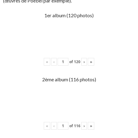
(œuvres de Poebel par exemple).
1er album (120 photos)
«
‹
of
120
›
»
2ème album (116 photos)
«
‹
of
116
›
»