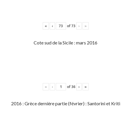
«
‹
of
73
›
»
Cote sud de la Sicile : mars 2016
«
‹
of
36
›
»
2016 : Grèce dernière partie (février) : Santorini et Kriti