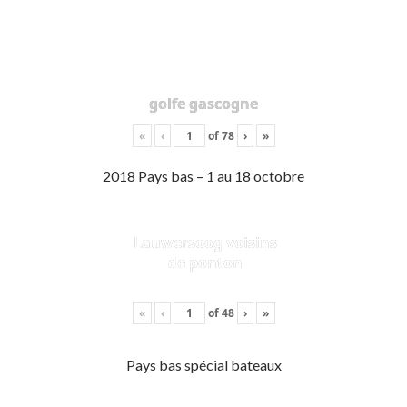
golfe gascogne
«
‹
of
78
›
»
2018 Pays bas – 1 au 18 octobre
Lauwersoog voisins
de ponton
«
‹
of
48
›
»
Pays bas spécial bateaux