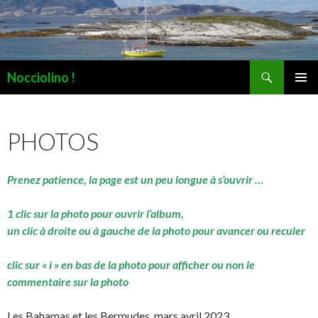
Recherche
Nocciolino !
ALLER
MENU
AU
PRINCI
CONTENU
PHOTOS
Prenez patience, la page est un peu longue à s’ouvrir …
1 clic sur la photo pour ouvrir l’album,
un clic à droite ou à gauche de la photo pour avancer ou reculer
clic sur « i » en bas de la photo pour afficher ou non le
commentaire sur la photo
Les Bahamas et les Bermudes, mars avril 2023