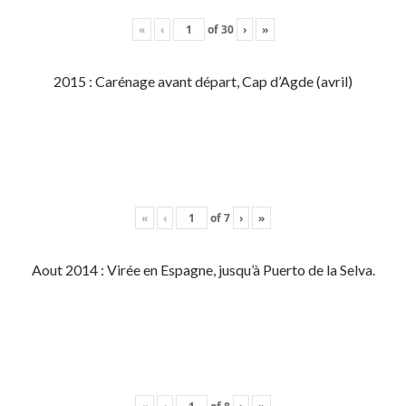
«
‹
of
30
›
»
2015 : Carénage avant départ, Cap d’Agde (avril)
«
‹
of
7
›
»
Aout 2014 : Virée en Espagne, jusqu’à Puerto de la Selva.