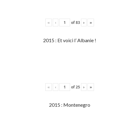
«
‹
of
83
›
»
2015 : Et voici l’ Albanie !
«
‹
of
25
›
»
2015 : Montenegro