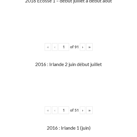
2016 Écosse 1 – début juillet à début aout
«
‹
of
91
›
»
2016 : Irlande 2 juin début juillet
«
‹
of
51
›
»
2016 : Irlande 1 (juin)