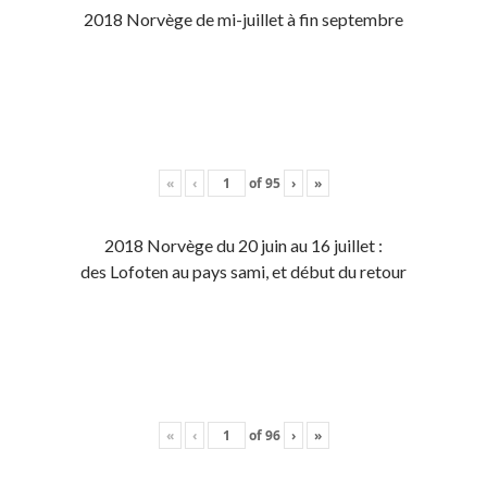
2018 Norvège de mi-juillet à fin septembre
«
‹
of
95
›
»
2018 Norvège du 20 juin au 16 juillet :
des Lofoten au pays sami, et début du retour
«
‹
of
96
›
»