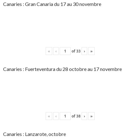
Canaries : Gran Canaria du 17 au 30 novembre
«
‹
of
33
›
»
Canaries : Fuerteventura du 28 octobre au 17 novembre
«
‹
of
38
›
»
Canaries : Lanzarote, octobre