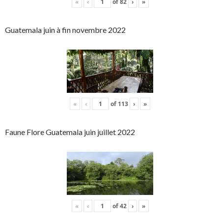
«
‹
of
82
›
»
Guatemala juin à fin novembre 2022
«
‹
of
113
›
»
Faune Flore Guatemala juin juillet 2022
«
‹
of
42
›
»