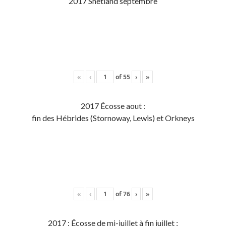
2017 Shetland septembre
«
‹
of
55
›
»
2017 Écosse aout :
fin des Hébrides (Stornoway, Lewis) et Orkneys
«
‹
of
76
›
»
2017 : Écosse de mi-juillet à fin juillet :