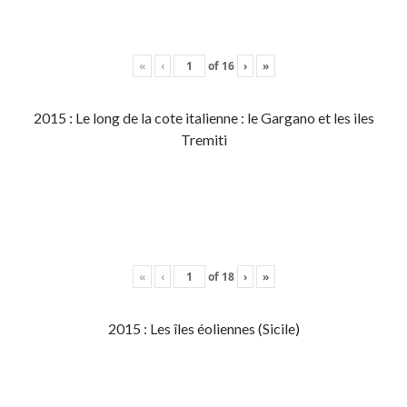
«
‹
of
16
›
»
2015 : Le long de la cote italienne : le Gargano et les iles
Tremiti
«
‹
of
18
›
»
2015 : Les îles éoliennes (Sicile)