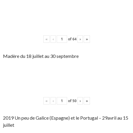
«
‹
of
64
›
»
Madère du 18 juillet au 30 septembre
«
‹
of
50
›
»
2019 Un peu de Galice (Espagne) et le Portugal – 29avril au 15
juillet