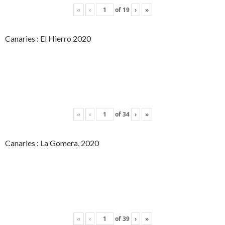
«
‹
of
19
›
»
Canaries : El Hierro 2020
«
‹
of
34
›
»
Canaries : La Gomera, 2020
«
‹
of
39
›
»