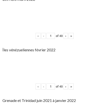
«
‹
of
40
›
»
Îles vénézueliennes février 2022
«
‹
of
40
›
»
Grenade et Trinidad juin 2021 à janvier 2022