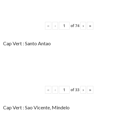
«
‹
of
74
›
»
Cap Vert : Santo Antao
«
‹
of
33
›
»
Cap Vert : Sao Vicente, Mindelo