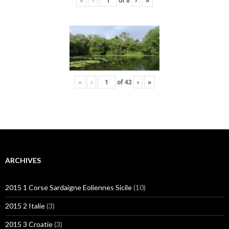
«
‹
of
8
›
»
«
‹
of
42
›
»
ARCHIVES
2015 1 Corse Sardaigne Eoliennes Sicile
(10)
2015 2 Italie
(3)
2015 3 Croatie
(3)