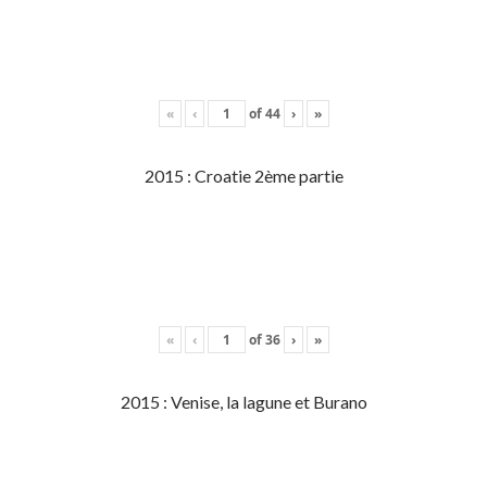
«
‹
of
44
›
»
2015 : Croatie 2ème partie
«
‹
of
36
›
»
2015 : Venise, la lagune et Burano