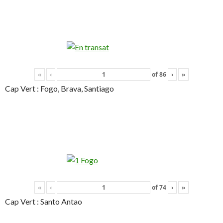
«
‹
of
86
›
»
Cap Vert : Fogo, Brava, Santiago
«
‹
of
74
›
»
Cap Vert : Santo Antao