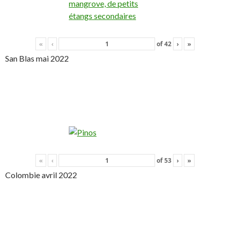
«
‹
of
42
›
»
San Blas mai 2022
«
‹
of
53
›
»
Colombie avril 2022