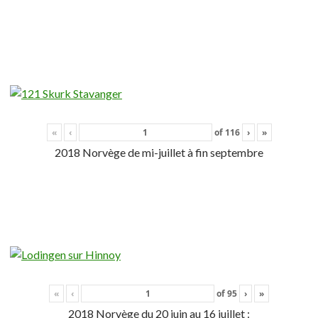
«
‹
of
116
›
»
2018 Norvège de mi-juillet à fin septembre
«
‹
of
95
›
»
2018 Norvège du 20 juin au 16 juillet :