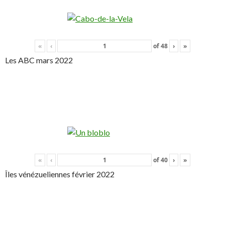
«
‹
of
48
›
»
Les ABC mars 2022
«
‹
of
40
›
»
Îles vénézueliennes février 2022