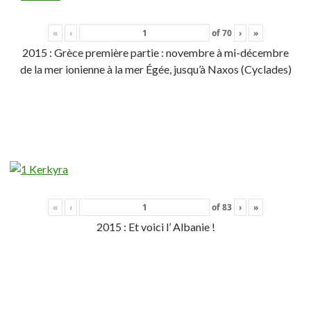
«
‹
of
70
›
»
2015 : Grèce première partie : novembre à mi-décembre
de la mer ionienne à la mer Égée, jusqu’à Naxos (Cyclades)
«
‹
of
83
›
»
2015 : Et voici l’ Albanie !