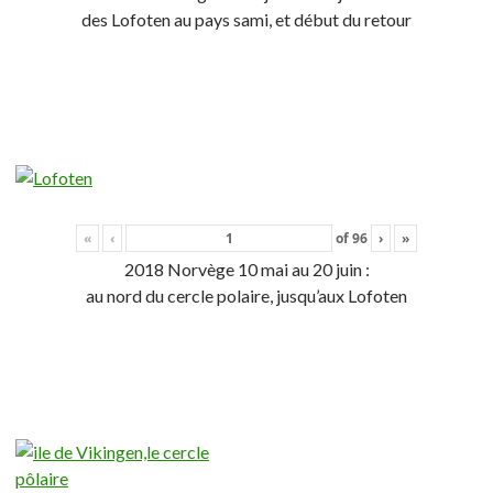
des Lofoten au pays sami, et début du retour
«
‹
of
96
›
»
2018 Norvège 10 mai au 20 juin :
au nord du cercle polaire, jusqu’aux Lofoten