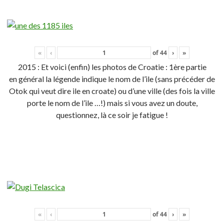
«
‹
of
44
›
»
2015 : Et voici (enfin) les photos de Croatie : 1ère partie
en général la légende indique le nom de l’ile (sans précéder de
Otok qui veut dire ile en croate) ou d’une ville (des fois la ville
porte le nom de l’ile …!) mais si vous avez un doute,
questionnez, là ce soir je fatigue !
«
‹
of
44
›
»