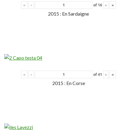
«
‹
of
16
›
»
2015 : En Sardaigne
«
‹
of
41
›
»
2015 : En Corse