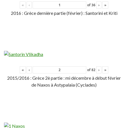
«
‹
of
36
›
»
2016 : Grèce dernière partie (février) : Santorini et Kriti
«
‹
of
82
›
»
2015/2016 : Grèce 2è partie : mi décembre à début février
de Naxos à Astypalaia (Cyclades)