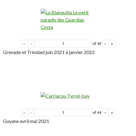
«
‹
of
40
›
»
Grenade et Trinidad juin 2021 à janvier 2022
«
‹
of
44
›
»
Guyane avril mai 2021