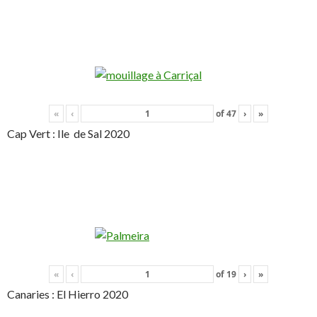
«
‹
of
47
›
»
Cap Vert : Ile de Sal 2020
«
‹
of
19
›
»
Canaries : El Hierro 2020