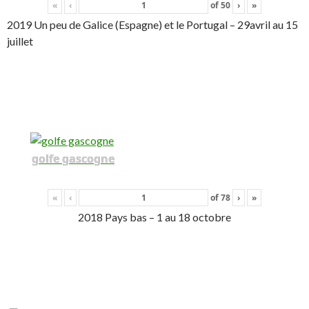
«
‹
of
50
›
»
2019 Un peu de Galice (Espagne) et le Portugal – 29avril au 15
juillet
golfe gascogne
«
‹
of
78
›
»
2018 Pays bas – 1 au 18 octobre