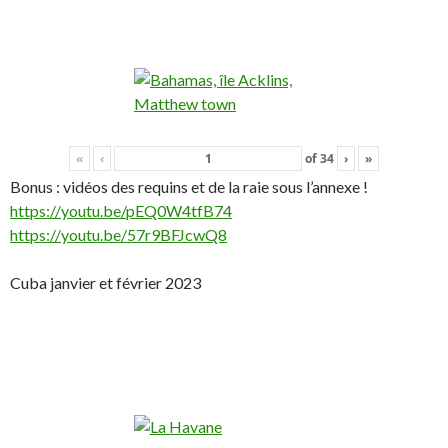
«
‹
of
34
›
»
Bonus : vidéos des requins et de la raie sous l’annexe !
https://youtu.be/pEQ0W4tfB74
https://youtu.be/57r9BFJcwQ8
Cuba janvier et février 2023