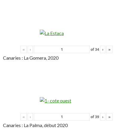
«
‹
of
34
›
»
Canaries : La Gomera, 2020
«
‹
of
39
›
»
Canaries : La Palma, début 2020