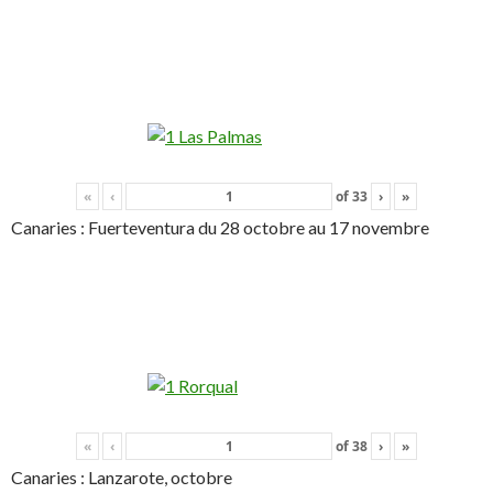
«
‹
of
33
›
»
Canaries : Fuerteventura du 28 octobre au 17 novembre
«
‹
of
38
›
»
Canaries : Lanzarote, octobre