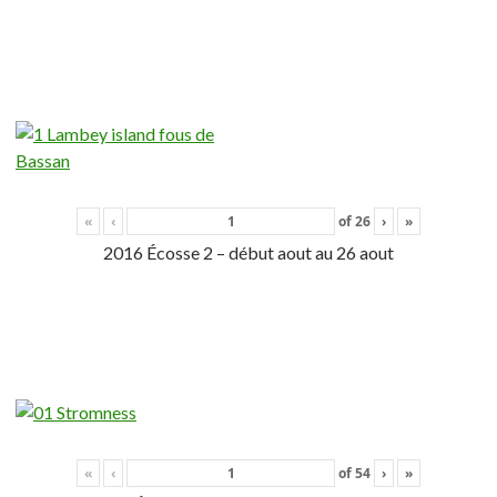
«
‹
of
26
›
»
2016 Écosse 2 – début aout au 26 aout
«
‹
of
54
›
»