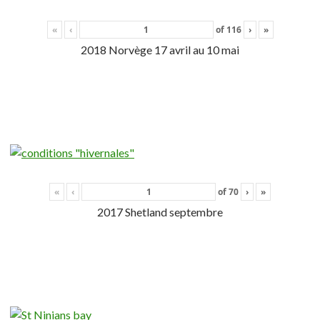
«
‹
of
116
›
»
2018 Norvège 17 avril au 10 mai
«
‹
of
70
›
»
2017 Shetland septembre