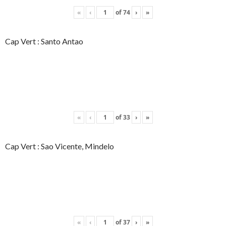
«
‹
of
74
›
»
Cap Vert : Santo Antao
«
‹
of
33
›
»
Cap Vert : Sao Vicente, Mindelo
«
‹
of
37
›
»