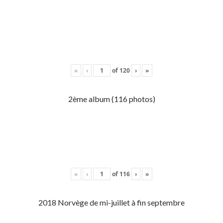
«
‹
of
120
›
»
2ème album (116 photos)
«
‹
of
116
›
»
2018 Norvège de mi-juillet à fin septembre