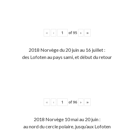
«
‹
of
95
›
»
2018 Norvège du 20 juin au 16 juillet :
des Lofoten au pays sami, et début du retour
«
‹
of
96
›
»
2018 Norvège 10 mai au 20 juin :
au nord du cercle polaire, jusqu’aux Lofoten