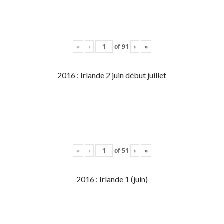
«
‹
of
91
›
»
2016 : Irlande 2 juin début juillet
«
‹
of
51
›
»
2016 : Irlande 1 (juin)