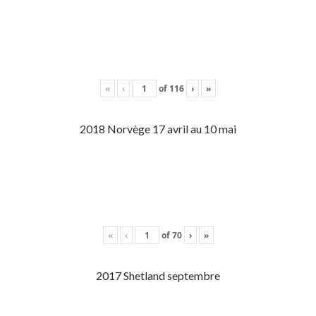
«
‹
of
116
›
»
2018 Norvège 17 avril au 10 mai
«
‹
of
70
›
»
2017 Shetland septembre