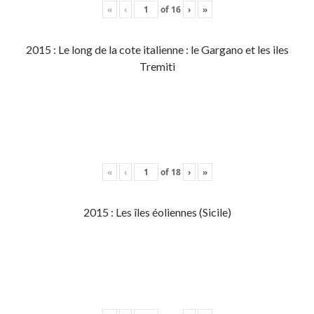
«
‹
of
16
›
»
2015 : Le long de la cote italienne : le Gargano et les iles
Tremiti
«
‹
of
18
›
»
2015 : Les îles éoliennes (Sicile)