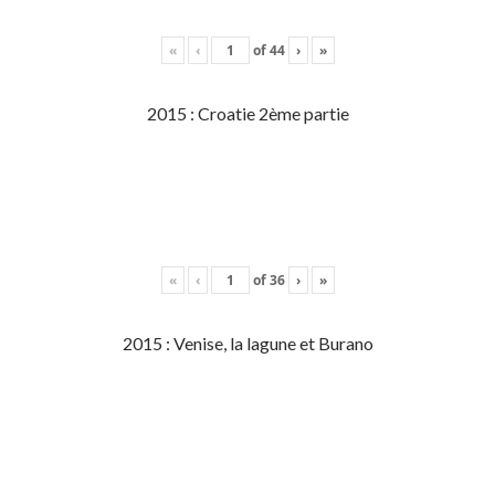
«
‹
of
44
›
»
2015 : Croatie 2ème partie
«
‹
of
36
›
»
2015 : Venise, la lagune et Burano