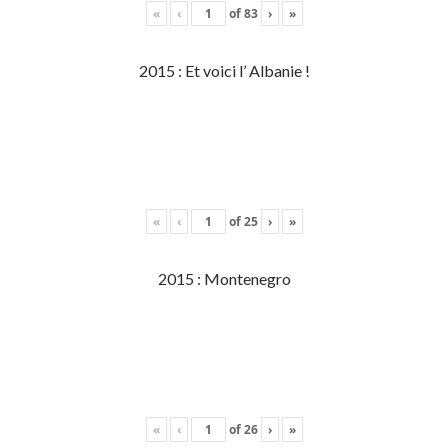
«
‹
of
83
›
»
2015 : Et voici l’ Albanie !
«
‹
of
25
›
»
2015 : Montenegro
«
‹
of
26
›
»