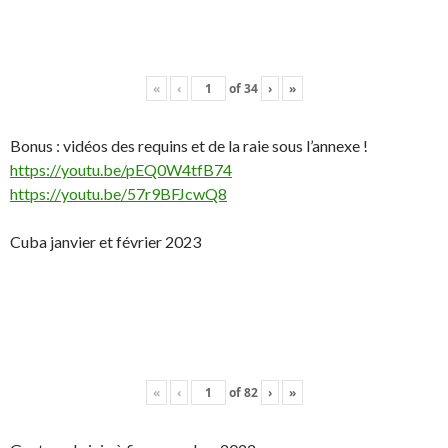
«
‹
of
34
›
»
Bonus : vidéos des requins et de la raie sous l’annexe !
https://youtu.be/pEQ0W4tfB74
https://youtu.be/57r9BFJcwQ8
Cuba janvier et février 2023
«
‹
of
82
›
»