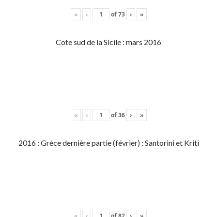
«
‹
of
73
›
»
Cote sud de la Sicile : mars 2016
«
‹
of
36
›
»
2016 : Grèce dernière partie (février) : Santorini et Kriti
«
‹
of
82
›
»