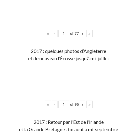
«
‹
of
77
›
»
2017 : quelques photos d’Angleterre
et de nouveau l’Écosse jusqu’à mi-juillet
«
‹
of
95
›
»
2017 : Retour par l’Est de l’Irlande
et la Grande Bretagne : fin aout à mi-septembre