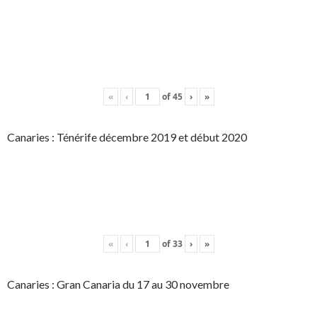
«
‹
of
45
›
»
Canaries : Ténérife décembre 2019 et début 2020
«
‹
of
33
›
»
Canaries : Gran Canaria du 17 au 30 novembre