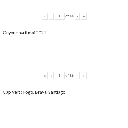
«
‹
of
44
›
»
Guyane avril mai 2021
«
‹
of
86
›
»
Cap Vert : Fogo, Brava, Santiago