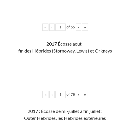
«
‹
of
55
›
»
2017 Écosse aout :
fin des Hébrides (Stornoway, Lewis) et Orkneys
«
‹
of
76
›
»
2017 : Écosse de mi-juillet à fin juillet :
Outer Hebrides, les Hébrides extérieures