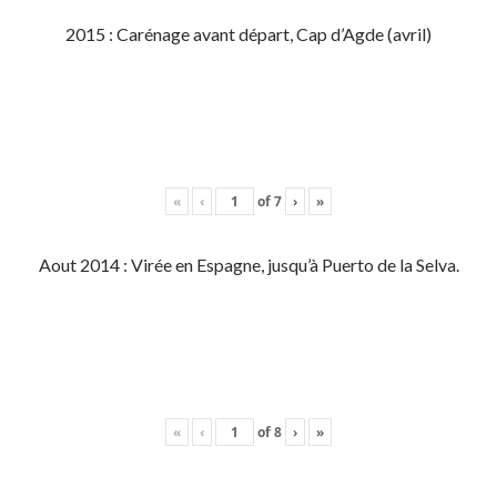
2015 : Carénage avant départ, Cap d’Agde (avril)
«
‹
of
7
›
»
Aout 2014 : Virée en Espagne, jusqu’à Puerto de la Selva.
«
‹
of
8
›
»