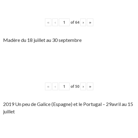
«
‹
of
64
›
»
Madère du 18 juillet au 30 septembre
«
‹
of
50
›
»
2019 Un peu de Galice (Espagne) et le Portugal – 29avril au 15
juillet