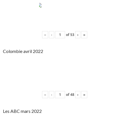
«
‹
of
53
›
»
Colombie avril 2022
«
‹
of
48
›
»
Les ABC mars 2022