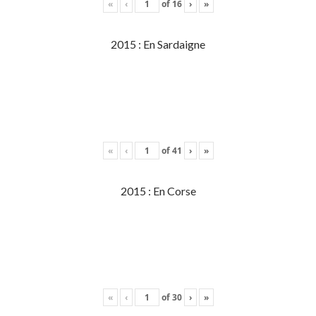
«
‹
of
16
›
»
2015 : En Sardaigne
«
‹
of
41
›
»
2015 : En Corse
«
‹
of
30
›
»