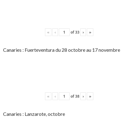
«
‹
of
33
›
»
Canaries : Fuerteventura du 28 octobre au 17 novembre
«
‹
of
38
›
»
Canaries : Lanzarote, octobre