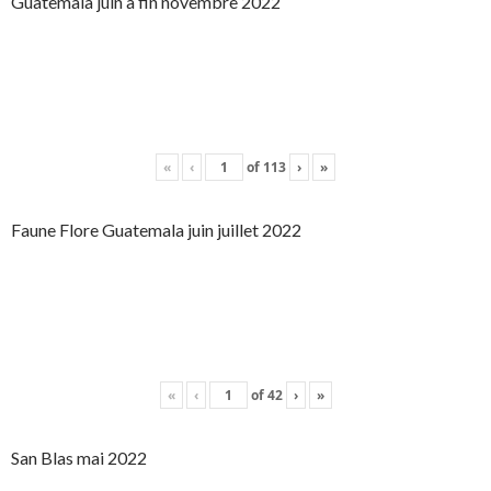
Guatemala juin à fin novembre 2022
«
‹
of
113
›
»
Faune Flore Guatemala juin juillet 2022
«
‹
of
42
›
»
San Blas mai 2022