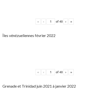
«
‹
of
40
›
»
Îles vénézueliennes février 2022
«
‹
of
40
›
»
Grenade et Trinidad juin 2021 à janvier 2022