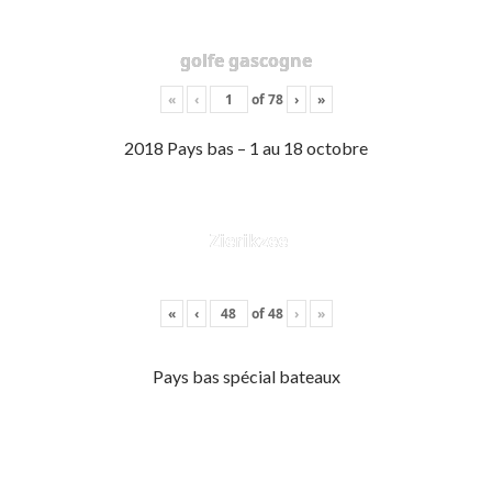
golfe gascogne
«
‹
of
78
›
»
2018 Pays bas – 1 au 18 octobre
Zierikzee
«
‹
of
48
›
»
Pays bas spécial bateaux