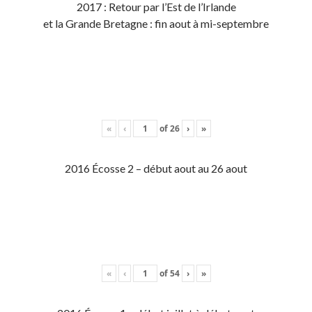
2017 : Retour par l’Est de l’Irlande
et la Grande Bretagne : fin aout à mi-septembre
«
‹
of
26
›
»
2016 Écosse 2 – début aout au 26 aout
«
‹
of
54
›
»