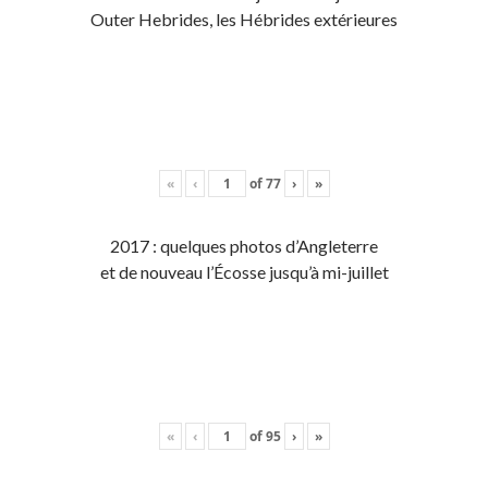
Outer Hebrides, les Hébrides extérieures
«
‹
of
77
›
»
2017 : quelques photos d’Angleterre
et de nouveau l’Écosse jusqu’à mi-juillet
«
‹
of
95
›
»