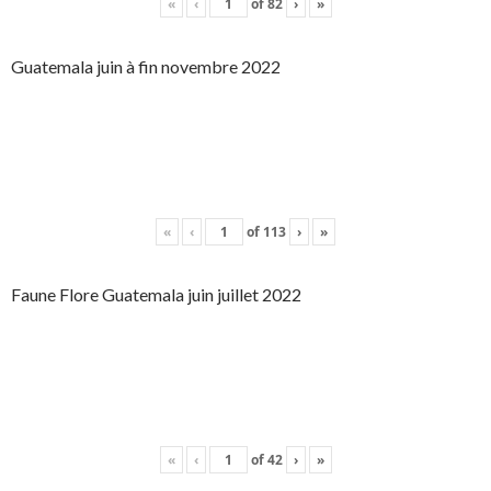
«
‹
of
82
›
»
Guatemala juin à fin novembre 2022
«
‹
of
113
›
»
Faune Flore Guatemala juin juillet 2022
«
‹
of
42
›
»