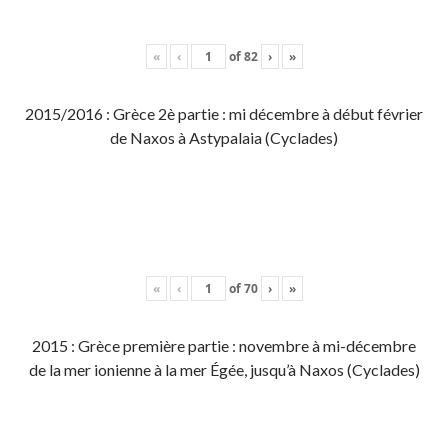
«
‹
of
82
›
»
2015/2016 : Grèce 2è partie : mi décembre à début février
de Naxos à Astypalaia (Cyclades)
«
‹
of
70
›
»
2015 : Grèce première partie : novembre à mi-décembre
de la mer ionienne à la mer Égée, jusqu’à Naxos (Cyclades)