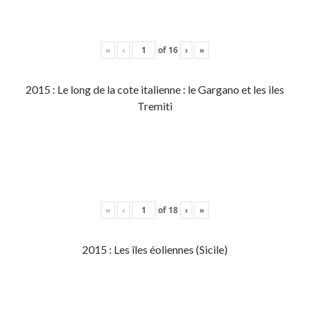
«
‹
of
16
›
»
2015 : Le long de la cote italienne : le Gargano et les iles
Tremiti
«
‹
of
18
›
»
2015 : Les îles éoliennes (Sicile)