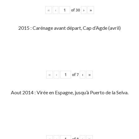
«
‹
of
30
›
»
2015 : Carénage avant départ, Cap d’Agde (avril)
«
‹
of
7
›
»
Aout 2014 : Virée en Espagne, jusqu’à Puerto de la Selva.