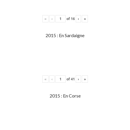
«
‹
of
16
›
»
2015 : En Sardaigne
«
‹
of
41
›
»
2015 : En Corse