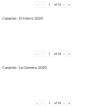
«
‹
of
19
›
»
Canaries : El Hierro 2020
«
‹
of
34
›
»
Canaries : La Gomera, 2020
«
‹
of
39
›
»