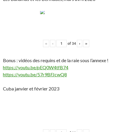
«
‹
of
34
›
»
Bonus : vidéos des requins et de la raie sous l’annexe !
https://youtu.be/pEQ0W4tfB74
https://youtu.be/57r9BFJcwQ8
Cuba janvier et février 2023