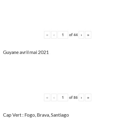
«
‹
of
44
›
»
Guyane avril mai 2021
«
‹
of
86
›
»
Cap Vert : Fogo, Brava, Santiago