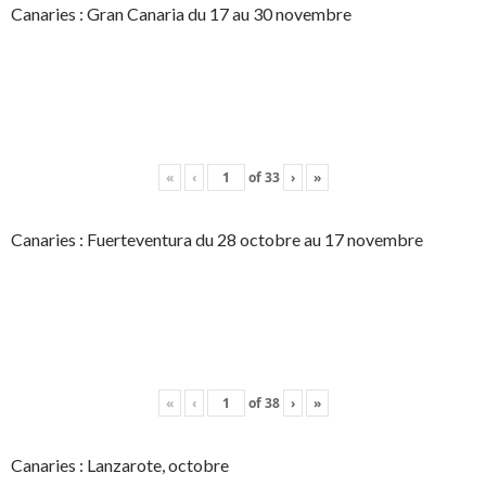
Canaries : Gran Canaria du 17 au 30 novembre
«
‹
of
33
›
»
Canaries : Fuerteventura du 28 octobre au 17 novembre
«
‹
of
38
›
»
Canaries : Lanzarote, octobre