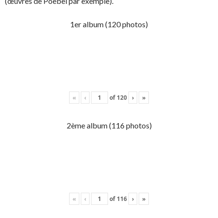
(œuvres de Poebel par exemple).
1er album (120 photos)
«
‹
of
120
›
»
2ème album (116 photos)
«
‹
of
116
›
»