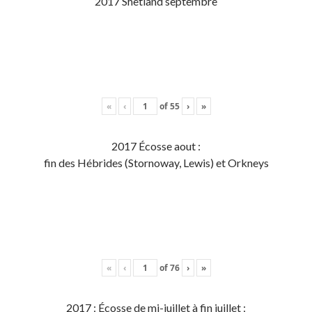
2017 Shetland septembre
«
‹
of
55
›
»
2017 Écosse aout :
fin des Hébrides (Stornoway, Lewis) et Orkneys
«
‹
of
76
›
»
2017 : Écosse de mi-juillet à fin juillet :