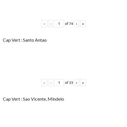
«
‹
of
74
›
»
Cap Vert : Santo Antao
«
‹
of
33
›
»
Cap Vert : Sao Vicente, Mindelo