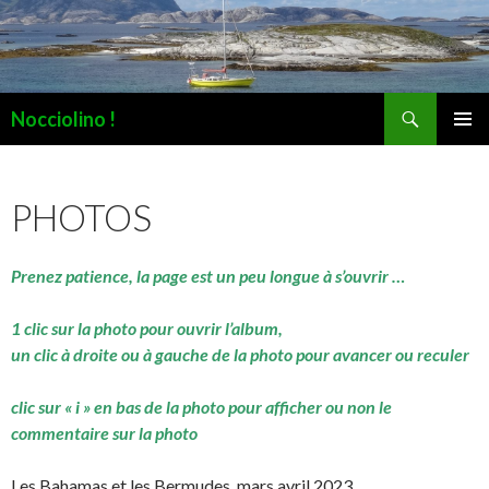
Recherche
Nocciolino !
ALLER
MENU
AU
PRINCI
CONTENU
PHOTOS
Prenez patience, la page est un peu longue à s’ouvrir …
1 clic sur la photo pour ouvrir l’album,
un clic à droite ou à gauche de la photo pour avancer ou reculer
clic sur « i » en bas de la photo pour afficher ou non le
commentaire sur la photo
Les Bahamas et les Bermudes, mars avril 2023