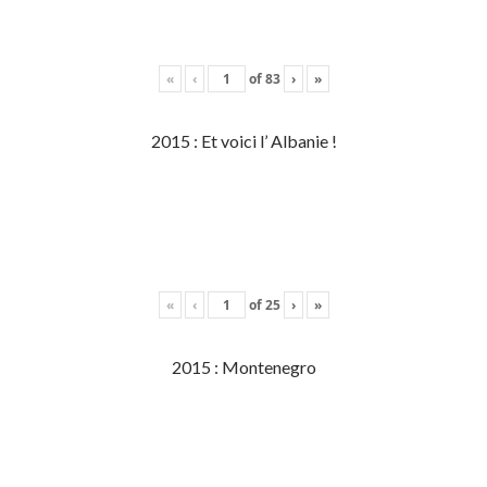
«
‹
of
83
›
»
2015 : Et voici l’ Albanie !
«
‹
of
25
›
»
2015 : Montenegro