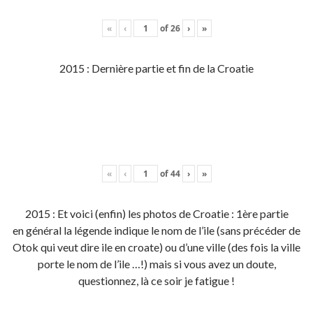
«
‹
of
26
›
»
2015 : Dernière partie et fin de la Croatie
«
‹
of
44
›
»
2015 : Et voici (enfin) les photos de Croatie : 1ère partie
en général la légende indique le nom de l’ile (sans précéder de
Otok qui veut dire ile en croate) ou d’une ville (des fois la ville
porte le nom de l’ile …!) mais si vous avez un doute,
questionnez, là ce soir je fatigue !