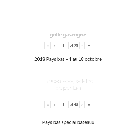
golfe gascogne
«
‹
of
78
›
»
2018 Pays bas – 1 au 18 octobre
Lauwersoog voisins
de ponton
«
‹
of
48
›
»
Pays bas spécial bateaux