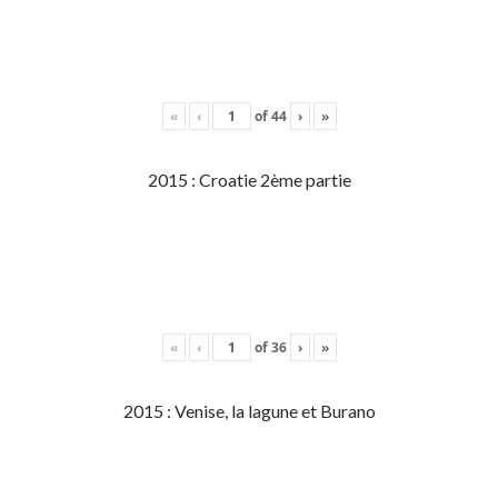
«
‹
of
44
›
»
2015 : Croatie 2ème partie
«
‹
of
36
›
»
2015 : Venise, la lagune et Burano