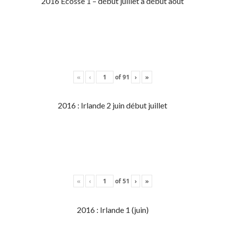
2016 Écosse 1 – début juillet à début aout
«
‹
of
91
›
»
2016 : Irlande 2 juin début juillet
«
‹
of
51
›
»
2016 : Irlande 1 (juin)