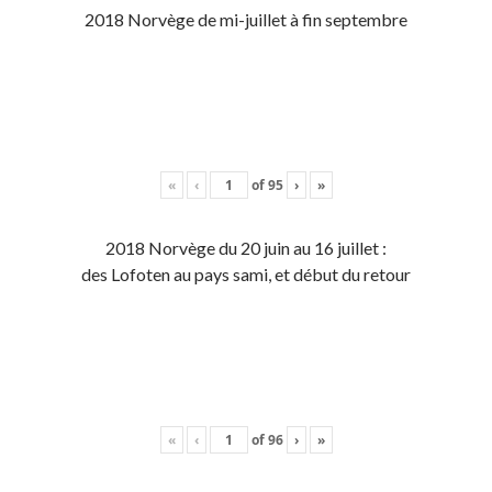
2018 Norvège de mi-juillet à fin septembre
«
‹
of
95
›
»
2018 Norvège du 20 juin au 16 juillet :
des Lofoten au pays sami, et début du retour
«
‹
of
96
›
»