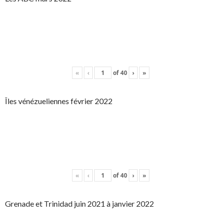
«
‹
of
40
›
»
Îles vénézueliennes février 2022
«
‹
of
40
›
»
Grenade et Trinidad juin 2021 à janvier 2022