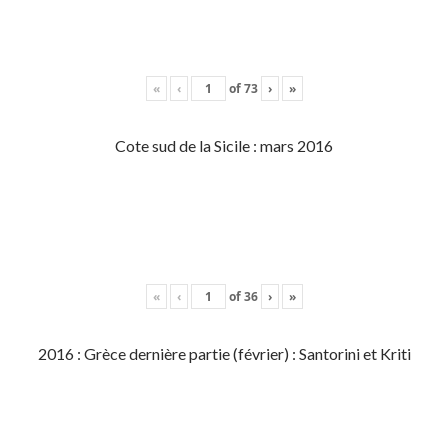
«
‹
of
73
›
»
Cote sud de la Sicile : mars 2016
«
‹
of
36
›
»
2016 : Grèce dernière partie (février) : Santorini et Kriti