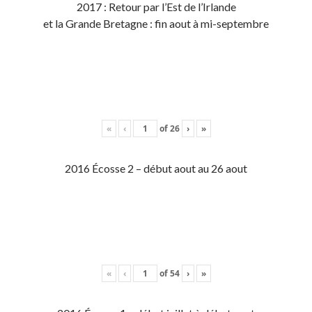
2017 : Retour par l’Est de l’Irlande
et la Grande Bretagne : fin aout à mi-septembre
«
‹
of
26
›
»
2016 Écosse 2 – début aout au 26 aout
«
‹
of
54
›
»