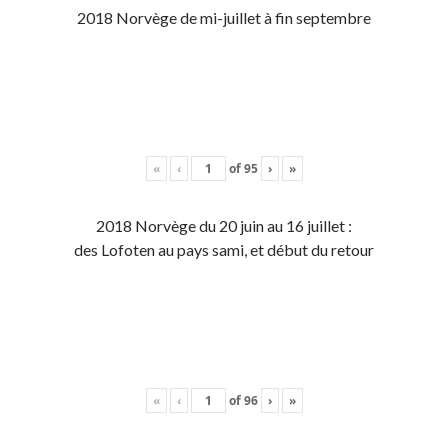
2018 Norvège de mi-juillet à fin septembre
«
‹
of
95
›
»
2018 Norvège du 20 juin au 16 juillet :
des Lofoten au pays sami, et début du retour
«
‹
of
96
›
»