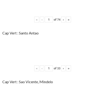
«
‹
of
74
›
»
Cap Vert : Santo Antao
«
‹
of
33
›
»
Cap Vert : Sao Vicente, Mindelo