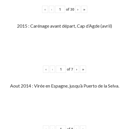
«
‹
of
30
›
»
2015 : Carénage avant départ, Cap d’Agde (avril)
«
‹
of
7
›
»
Aout 2014 : Virée en Espagne, jusqu’à Puerto de la Selva.