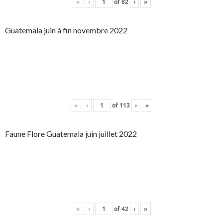
«
‹
of
82
›
»
Guatemala juin à fin novembre 2022
«
‹
of
113
›
»
Faune Flore Guatemala juin juillet 2022
«
‹
of
42
›
»