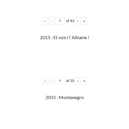
«
‹
of
83
›
»
2015 : Et voici l’ Albanie !
«
‹
of
25
›
»
2015 : Montenegro