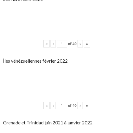
«
‹
of
40
›
»
Îles vénézueliennes février 2022
«
‹
of
40
›
»
Grenade et Trinidad juin 2021 à janvier 2022