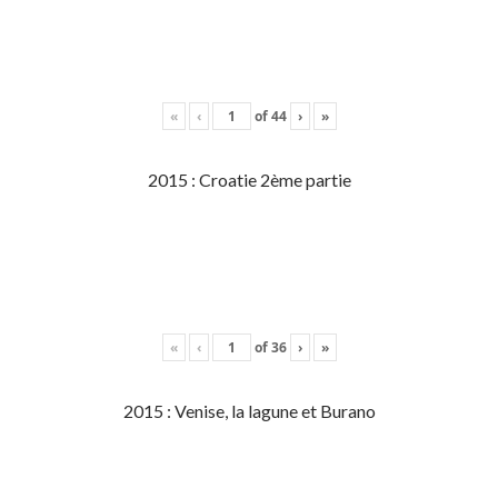
«
‹
of
44
›
»
2015 : Croatie 2ème partie
«
‹
of
36
›
»
2015 : Venise, la lagune et Burano