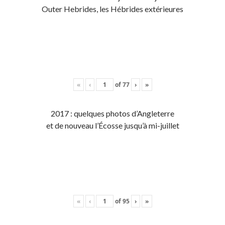
Outer Hebrides, les Hébrides extérieures
«
‹
of
77
›
»
2017 : quelques photos d’Angleterre
et de nouveau l’Écosse jusqu’à mi-juillet
«
‹
of
95
›
»