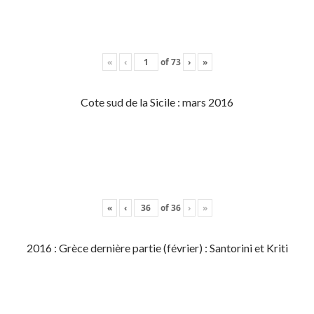
«
‹
of
73
›
»
Cote sud de la Sicile : mars 2016
«
‹
of
36
›
»
2016 : Grèce dernière partie (février) : Santorini et Kriti