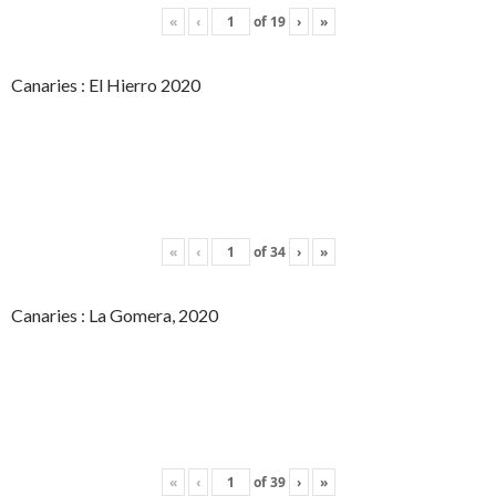
«
‹
of
19
›
»
Canaries : El Hierro 2020
«
‹
of
34
›
»
Canaries : La Gomera, 2020
«
‹
of
39
›
»