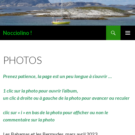
Recherche
Nocciolino !
ALLER
MENU
AU
PRINCI
CONTENU
PHOTOS
Prenez patience, la page est un peu longue à s’ouvrir …
1 clic sur la photo pour ouvrir l’album,
un clic à droite ou à gauche de la photo pour avancer ou reculer
clic sur « i » en bas de la photo pour afficher ou non le
commentaire sur la photo
Les Bahamas et les Bermudes, mars avril 2023