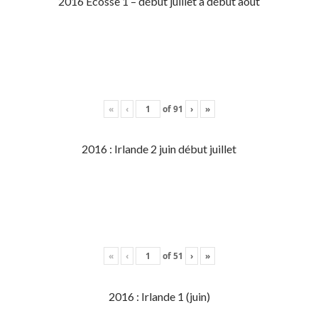
2016 Écosse 1 – début juillet à début aout
«
‹
of
91
›
»
2016 : Irlande 2 juin début juillet
«
‹
of
51
›
»
2016 : Irlande 1 (juin)