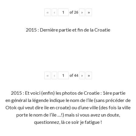
«
‹
of
26
›
»
2015 : Dernière partie et fin de la Croatie
«
‹
of
44
›
»
2015 : Et voici (enfin) les photos de Croatie : 1ère partie
en général la légende indique le nom de l’ile (sans précéder de
Otok qui veut dire ile en croate) ou d’une ville (des fois la ville
porte le nom de l’ile …!) mais si vous avez un doute,
questionnez, là ce soir je fatigue !