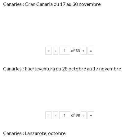
Canaries : Gran Canaria du 17 au 30 novembre
«
‹
of
33
›
»
Canaries : Fuerteventura du 28 octobre au 17 novembre
«
‹
of
38
›
»
Canaries : Lanzarote, octobre