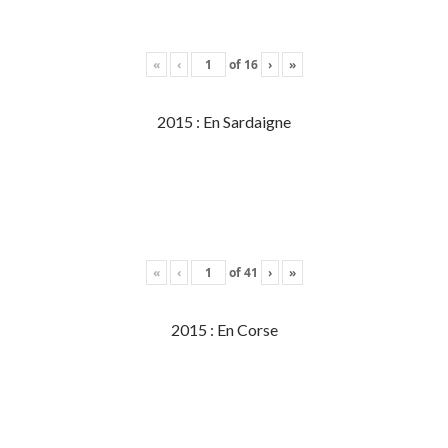
«
‹
of
16
›
»
2015 : En Sardaigne
«
‹
of
41
›
»
2015 : En Corse