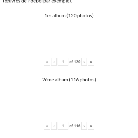
(œuvres de Poebel par exemple).
1er album (120 photos)
«
‹
of
120
›
»
2ème album (116 photos)
«
‹
of
116
›
»