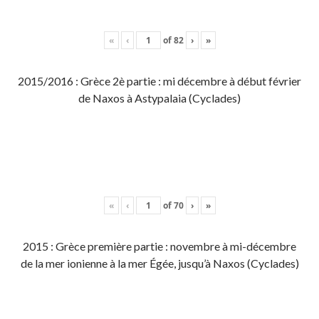
«
‹
of
82
›
»
2015/2016 : Grèce 2è partie : mi décembre à début février
de Naxos à Astypalaia (Cyclades)
«
‹
of
70
›
»
2015 : Grèce première partie : novembre à mi-décembre
de la mer ionienne à la mer Égée, jusqu’à Naxos (Cyclades)