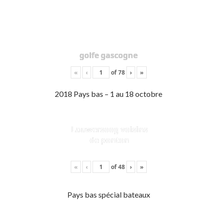
golfe gascogne
«
‹
of
78
›
»
2018 Pays bas – 1 au 18 octobre
Lauwersoog voisins
de ponton
«
‹
of
48
›
»
Pays bas spécial bateaux