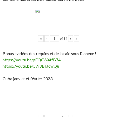
«
‹
of
34
›
»
Bonus : vidéos des requins et de la raie sous l’annexe !
https://youtu.be/pEQ0W4tfB74
https://youtu.be/57r9BFJcwQ8
Cuba janvier et février 2023