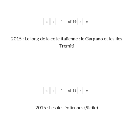
«
‹
of
16
›
»
2015 : Le long de la cote italienne : le Gargano et les iles
Tremiti
«
‹
of
18
›
»
2015 : Les îles éoliennes (Sicile)