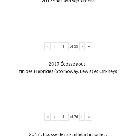
2017 Shetland septembre
«
‹
of
55
›
»
2017 Écosse aout :
fin des Hébrides (Stornoway, Lewis) et Orkneys
«
‹
of
76
›
»
2017 : Écosse de mi-juillet à fin juillet :