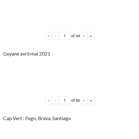
«
‹
of
44
›
»
Guyane avril mai 2021
«
‹
of
86
›
»
Cap Vert : Fogo, Brava, Santiago