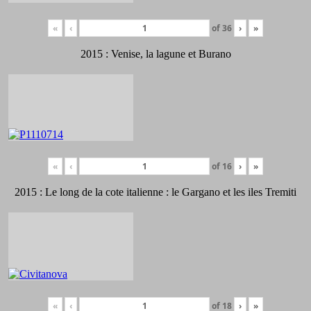
«
‹
of
36
›
»
2015 : Venise, la lagune et Burano
«
‹
of
16
›
»
2015 : Le long de la cote italienne : le Gargano et les iles Tremiti
«
‹
of
18
›
»