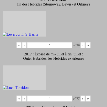
fin des Hébrides (Stornoway, Lewis) et Orkneys
«
‹
of
76
›
»
2017 : Écosse de mi-juillet à fin juillet :
Outer Hebrides, les Hébrides extérieures
«
‹
of
77
›
»