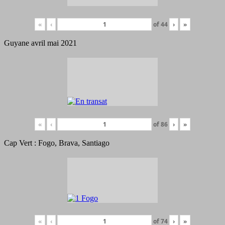
«
‹
of
44
›
»
Guyane avril mai 2021
«
‹
of
86
›
»
Cap Vert : Fogo, Brava, Santiago
«
‹
of
74
›
»