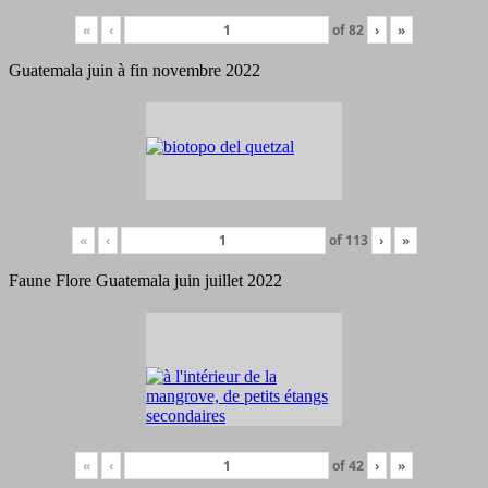
«
‹
of
82
›
»
Guatemala juin à fin novembre 2022
«
‹
of
113
›
»
Faune Flore Guatemala juin juillet 2022
«
‹
of
42
›
»