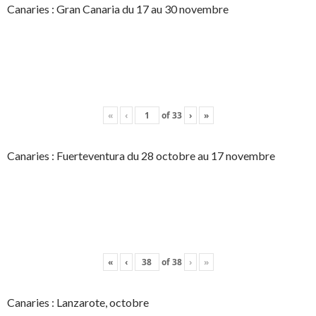
Canaries : Gran Canaria du 17 au 30 novembre
«
‹
of
33
›
»
Canaries : Fuerteventura du 28 octobre au 17 novembre
«
‹
of
38
›
»
Canaries : Lanzarote, octobre