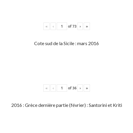
«
‹
of
73
›
»
Cote sud de la Sicile : mars 2016
«
‹
of
36
›
»
2016 : Grèce dernière partie (février) : Santorini et Kriti