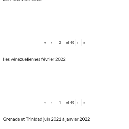
«
‹
of
40
›
»
Îles vénézueliennes février 2022
«
‹
of
40
›
»
Grenade et Trinidad juin 2021 à janvier 2022