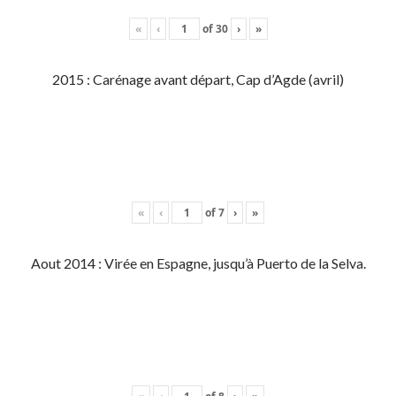
«
‹
of
30
›
»
2015 : Carénage avant départ, Cap d’Agde (avril)
«
‹
of
7
›
»
Aout 2014 : Virée en Espagne, jusqu’à Puerto de la Selva.