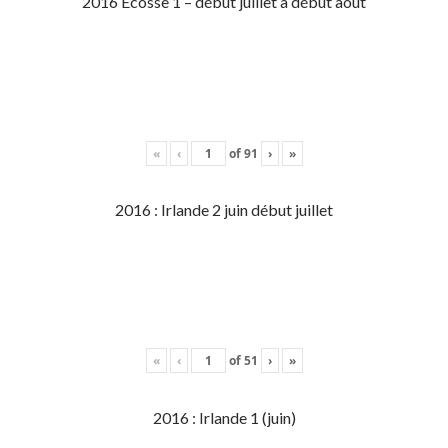
2016 Écosse 1 – début juillet à début aout
«
‹
of
91
›
»
2016 : Irlande 2 juin début juillet
«
‹
of
51
›
»
2016 : Irlande 1 (juin)