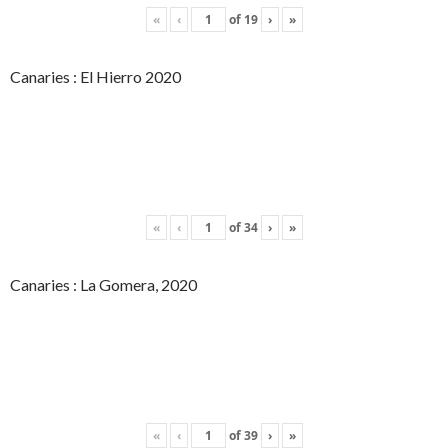
«
‹
of
19
›
»
Canaries : El Hierro 2020
«
‹
of
34
›
»
Canaries : La Gomera, 2020
«
‹
of
39
›
»