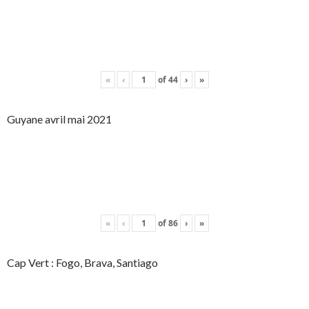
«
‹
of
44
›
»
Guyane avril mai 2021
«
‹
of
86
›
»
Cap Vert : Fogo, Brava, Santiago