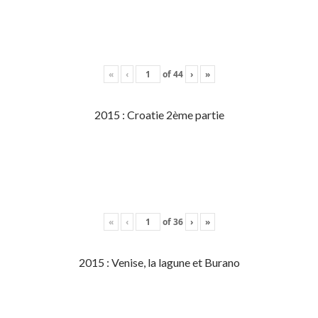
«
‹
of
44
›
»
2015 : Croatie 2ème partie
«
‹
of
36
›
»
2015 : Venise, la lagune et Burano