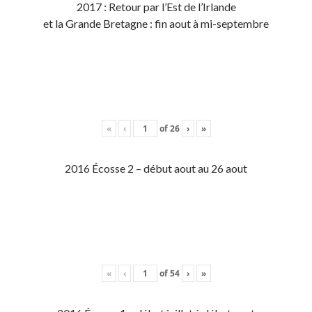
2017 : Retour par l’Est de l’Irlande
et la Grande Bretagne : fin aout à mi-septembre
«
‹
of
26
›
»
2016 Écosse 2 – début aout au 26 aout
«
‹
of
54
›
»