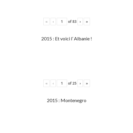
«
‹
of
83
›
»
2015 : Et voici l’ Albanie !
«
‹
of
25
›
»
2015 : Montenegro