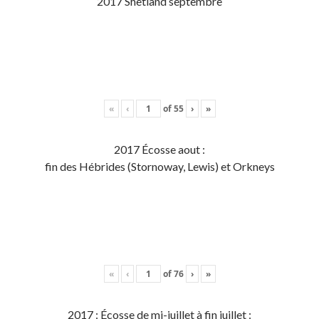
2017 Shetland septembre
«
‹
of
55
›
»
2017 Écosse aout :
fin des Hébrides (Stornoway, Lewis) et Orkneys
«
‹
of
76
›
»
2017 : Écosse de mi-juillet à fin juillet :