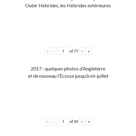
Outer Hebrides, les Hébrides extérieures
«
‹
of
77
›
»
2017 : quelques photos d’Angleterre
et de nouveau l’Écosse jusqu’à mi-juillet
«
‹
of
95
›
»