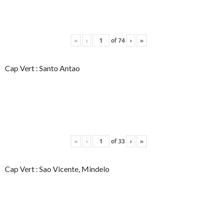
«
‹
of
74
›
»
Cap Vert : Santo Antao
«
‹
of
33
›
»
Cap Vert : Sao Vicente, Mindelo