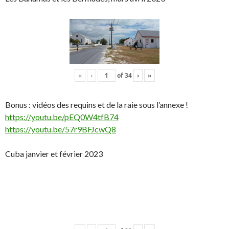
«
‹
of
34
›
»
Bonus : vidéos des requins et de la raie sous l’annexe !
https://youtu.be/pEQ0W4tfB74
https://youtu.be/57r9BFJcwQ8
Cuba janvier et février 2023