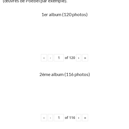
(œuvres de Poebel par exemple).
1er album (120 photos)
«
‹
of
120
›
»
2ème album (116 photos)
«
‹
of
116
›
»