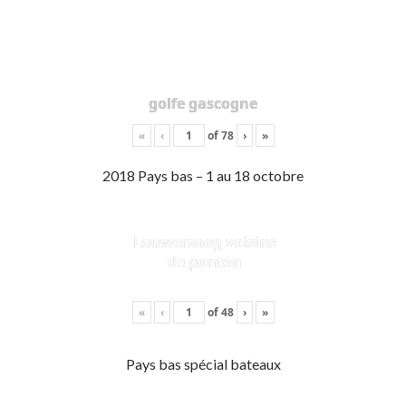
golfe gascogne
«
‹
of
78
›
»
2018 Pays bas – 1 au 18 octobre
Lauwersoog voisins
de ponton
«
‹
of
48
›
»
Pays bas spécial bateaux