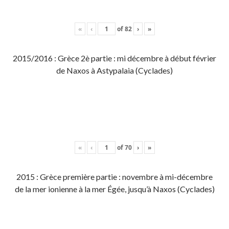
«
‹
of
82
›
»
2015/2016 : Grèce 2è partie : mi décembre à début février
de Naxos à Astypalaia (Cyclades)
«
‹
of
70
›
»
2015 : Grèce première partie : novembre à mi-décembre
de la mer ionienne à la mer Égée, jusqu’à Naxos (Cyclades)