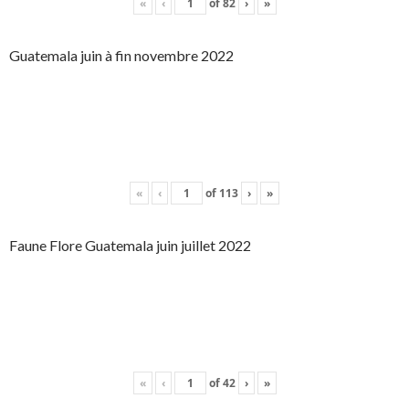
«
‹
of
82
›
»
Guatemala juin à fin novembre 2022
«
‹
of
113
›
»
Faune Flore Guatemala juin juillet 2022
«
‹
of
42
›
»