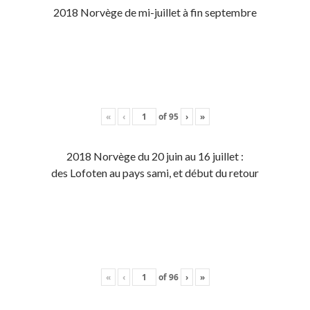
2018 Norvège de mi-juillet à fin septembre
«
‹
of
95
›
»
2018 Norvège du 20 juin au 16 juillet :
des Lofoten au pays sami, et début du retour
«
‹
of
96
›
»