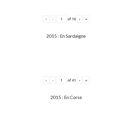
«
‹
of
16
›
»
2015 : En Sardaigne
«
‹
of
41
›
»
2015 : En Corse