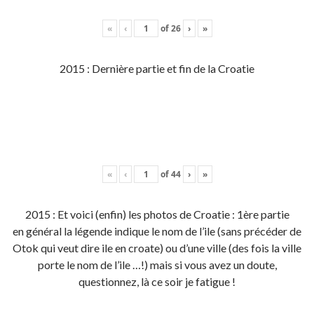
«
‹
of
26
›
»
2015 : Dernière partie et fin de la Croatie
«
‹
of
44
›
»
2015 : Et voici (enfin) les photos de Croatie : 1ère partie
en général la légende indique le nom de l’ile (sans précéder de
Otok qui veut dire ile en croate) ou d’une ville (des fois la ville
porte le nom de l’ile …!) mais si vous avez un doute,
questionnez, là ce soir je fatigue !