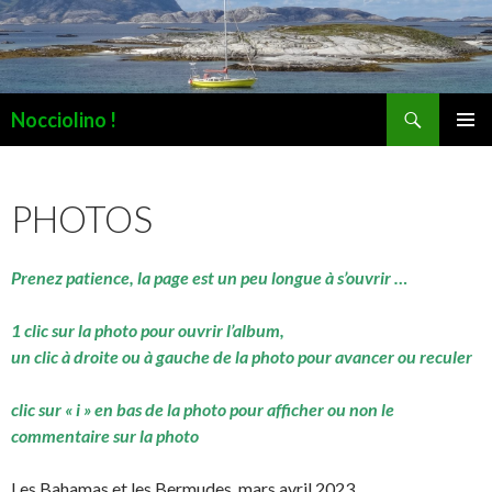
Recherche
Nocciolino !
ALLER
MENU
AU
PRINCI
CONTENU
PHOTOS
Prenez patience, la page est un peu longue à s’ouvrir …
1 clic sur la photo pour ouvrir l’album,
un clic à droite ou à gauche de la photo pour avancer ou reculer
clic sur « i » en bas de la photo pour afficher ou non le
commentaire sur la photo
Les Bahamas et les Bermudes, mars avril 2023