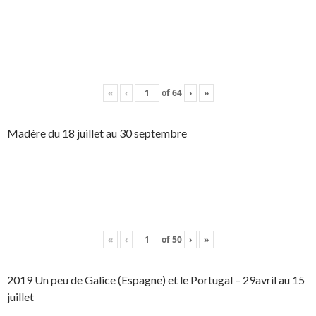
«
‹
of
64
›
»
Madère du 18 juillet au 30 septembre
«
‹
of
50
›
»
2019 Un peu de Galice (Espagne) et le Portugal – 29avril au 15
juillet