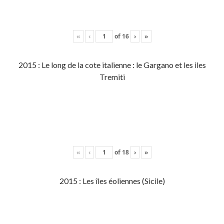
«
‹
of
16
›
»
2015 : Le long de la cote italienne : le Gargano et les iles
Tremiti
«
‹
of
18
›
»
2015 : Les îles éoliennes (Sicile)