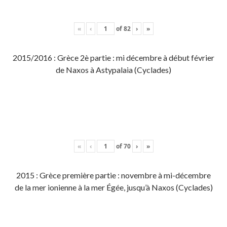
«
‹
of
82
›
»
2015/2016 : Grèce 2è partie : mi décembre à début février
de Naxos à Astypalaia (Cyclades)
«
‹
of
70
›
»
2015 : Grèce première partie : novembre à mi-décembre
de la mer ionienne à la mer Égée, jusqu’à Naxos (Cyclades)