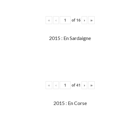
«
‹
of
16
›
»
2015 : En Sardaigne
«
‹
of
41
›
»
2015 : En Corse