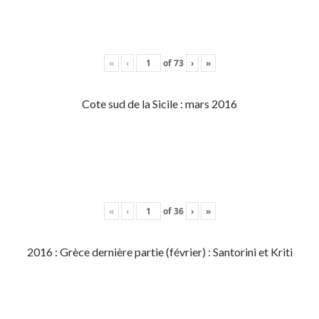
«
‹
of
73
›
»
Cote sud de la Sicile : mars 2016
«
‹
of
36
›
»
2016 : Grèce dernière partie (février) : Santorini et Kriti