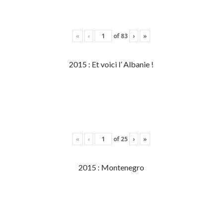
«
‹
of
83
›
»
2015 : Et voici l’ Albanie !
«
‹
of
25
›
»
2015 : Montenegro