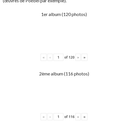
(œuvres de Poebel par exemple).
1er album (120 photos)
«
‹
of
120
›
»
2ème album (116 photos)
«
‹
of
116
›
»