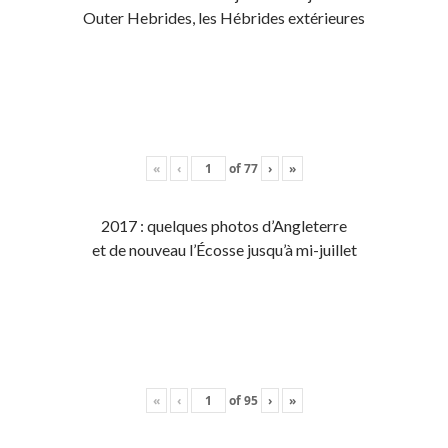
Outer Hebrides, les Hébrides extérieures
«
‹
of
77
›
»
2017 : quelques photos d’Angleterre
et de nouveau l’Écosse jusqu’à mi-juillet
«
‹
of
95
›
»