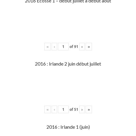
2016 Écosse 1 – début juillet à début aout
«
‹
of
91
›
»
2016 : Irlande 2 juin début juillet
«
‹
of
51
›
»
2016 : Irlande 1 (juin)