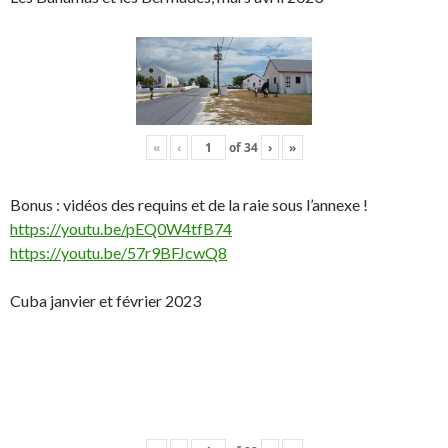
«
‹
of
34
›
»
Bonus : vidéos des requins et de la raie sous l’annexe !
https://youtu.be/pEQ0W4tfB74
https://youtu.be/57r9BFJcwQ8
Cuba janvier et février 2023