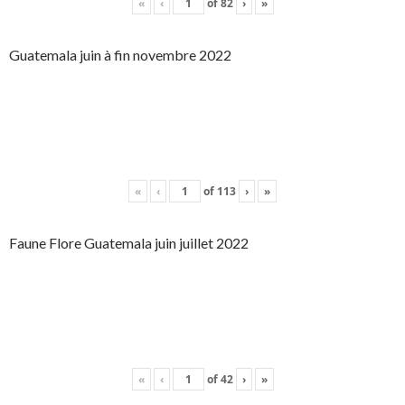
«
‹
of
82
›
»
Guatemala juin à fin novembre 2022
«
‹
of
113
›
»
Faune Flore Guatemala juin juillet 2022
«
‹
of
42
›
»