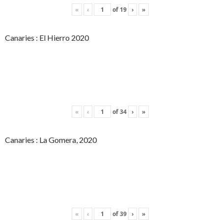
«
‹
of
19
›
»
Canaries : El Hierro 2020
«
‹
of
34
›
»
Canaries : La Gomera, 2020
«
‹
of
39
›
»