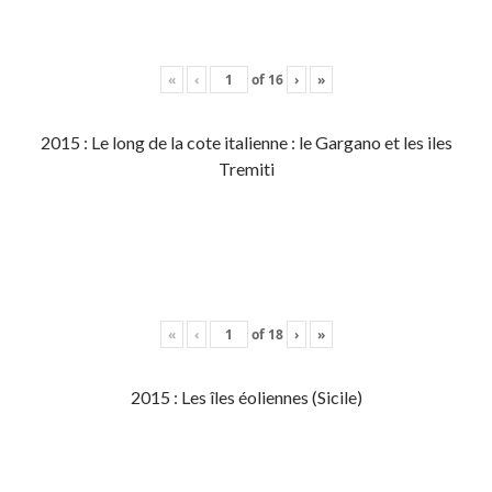
«
‹
of
16
›
»
2015 : Le long de la cote italienne : le Gargano et les iles
Tremiti
«
‹
of
18
›
»
2015 : Les îles éoliennes (Sicile)