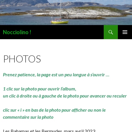
Recherche
Nocciolino !
ALLER
MENU
AU
PRINCI
CONTENU
PHOTOS
Prenez patience, la page est un peu longue à s’ouvrir …
1 clic sur la photo pour ouvrir l’album,
un clic à droite ou à gauche de la photo pour avancer ou reculer
clic sur « i » en bas de la photo pour afficher ou non le
commentaire sur la photo
Les Bahamas et les Bermudes, mars avril 2023