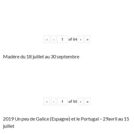
«
‹
of
64
›
»
Madère du 18 juillet au 30 septembre
«
‹
of
50
›
»
2019 Un peu de Galice (Espagne) et le Portugal – 29avril au 15
juillet