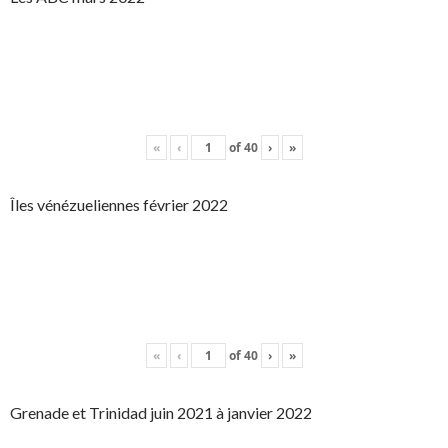
«
‹
of
40
›
»
Îles vénézueliennes février 2022
«
‹
of
40
›
»
Grenade et Trinidad juin 2021 à janvier 2022