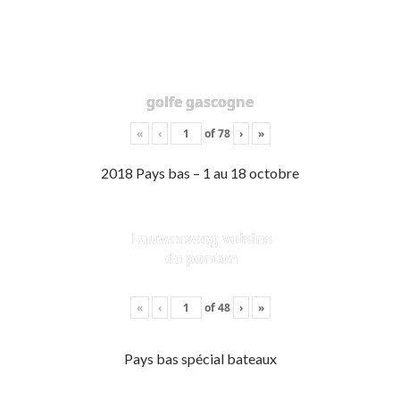
golfe gascogne
«
‹
of
78
›
»
2018 Pays bas – 1 au 18 octobre
Lauwersoog voisins
de ponton
«
‹
of
48
›
»
Pays bas spécial bateaux