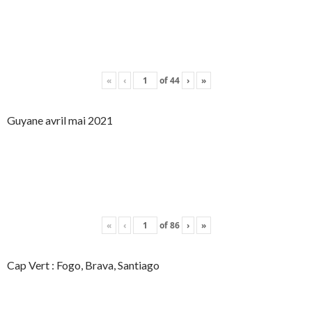
«
‹
of
44
›
»
Guyane avril mai 2021
«
‹
of
86
›
»
Cap Vert : Fogo, Brava, Santiago