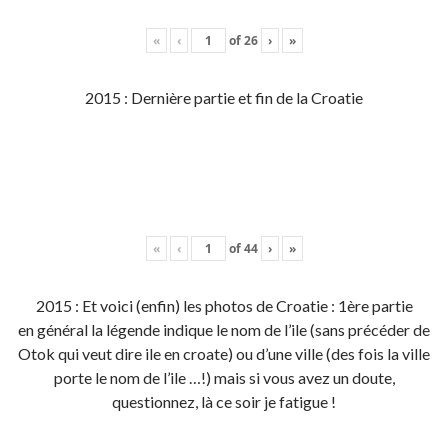
«
‹
of
26
›
»
2015 : Dernière partie et fin de la Croatie
«
‹
of
44
›
»
2015 : Et voici (enfin) les photos de Croatie : 1ère partie
en général la légende indique le nom de l’ile (sans précéder de
Otok qui veut dire ile en croate) ou d’une ville (des fois la ville
porte le nom de l’ile …!) mais si vous avez un doute,
questionnez, là ce soir je fatigue !