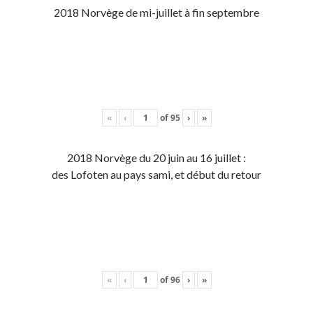
2018 Norvège de mi-juillet à fin septembre
«
‹
of
95
›
»
2018 Norvège du 20 juin au 16 juillet :
des Lofoten au pays sami, et début du retour
«
‹
of
96
›
»