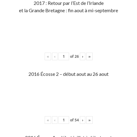
2017 : Retour par l’Est de l’Irlande
et la Grande Bretagne : fin aout à mi-septembre
«
‹
of
26
›
»
2016 Écosse 2 – début aout au 26 aout
«
‹
of
54
›
»