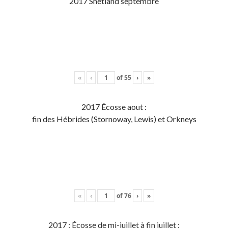
2017 Shetland septembre
«
‹
of
55
›
»
2017 Écosse aout :
fin des Hébrides (Stornoway, Lewis) et Orkneys
«
‹
of
76
›
»
2017 : Écosse de mi-juillet à fin juillet :