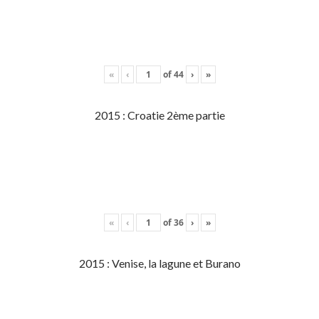
«
‹
of
44
›
»
2015 : Croatie 2ème partie
«
‹
of
36
›
»
2015 : Venise, la lagune et Burano