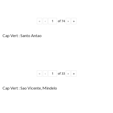
«
‹
of
74
›
»
Cap Vert : Santo Antao
«
‹
of
33
›
»
Cap Vert : Sao Vicente, Mindelo