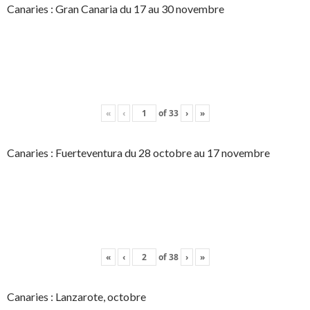
Canaries : Gran Canaria du 17 au 30 novembre
«
‹
of
33
›
»
Canaries : Fuerteventura du 28 octobre au 17 novembre
«
‹
of
38
›
»
Canaries : Lanzarote, octobre