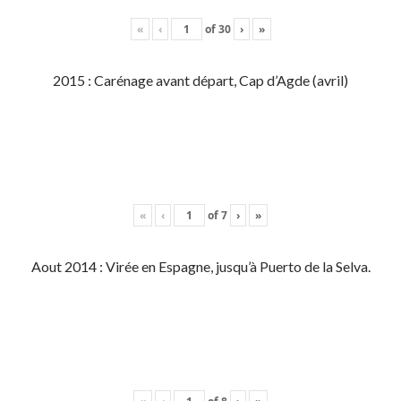
«
‹
of
30
›
»
2015 : Carénage avant départ, Cap d’Agde (avril)
«
‹
of
7
›
»
Aout 2014 : Virée en Espagne, jusqu’à Puerto de la Selva.