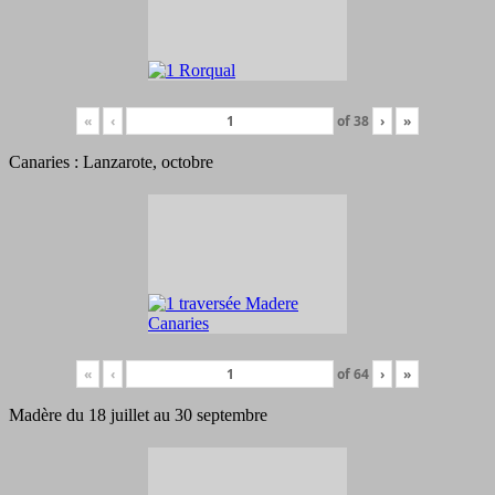
«
‹
of
38
›
»
Canaries : Lanzarote, octobre
«
‹
of
64
›
»
Madère du 18 juillet au 30 septembre