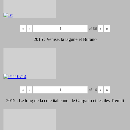
«
‹
of
36
›
»
2015 : Venise, la lagune et Burano
«
‹
of
16
›
»
2015 : Le long de la cote italienne : le Gargano et les iles Tremiti