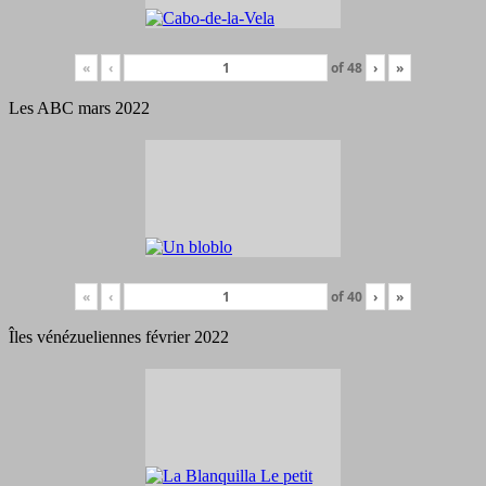
«
‹
of
48
›
»
Les ABC mars 2022
«
‹
of
40
›
»
Îles vénézueliennes février 2022