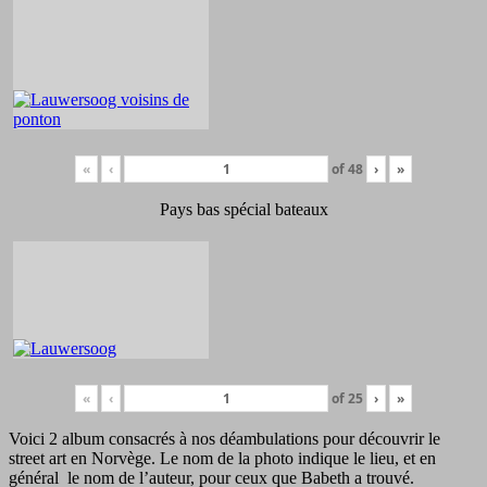
«
‹
of
48
›
»
Pays bas spécial bateaux
«
‹
of
25
›
»
Voici 2 album consacrés à nos déambulations pour découvrir le
street art en Norvège. Le nom de la photo indique le lieu, et en
général le nom de l’auteur, pour ceux que Babeth a trouvé.