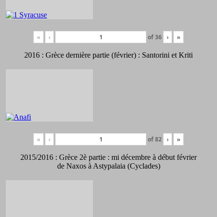
«
‹
of
36
›
»
2016 : Grèce dernière partie (février) : Santorini et Kriti
«
‹
of
82
›
»
2015/2016 : Grèce 2è partie : mi décembre à début février
de Naxos à Astypalaia (Cyclades)