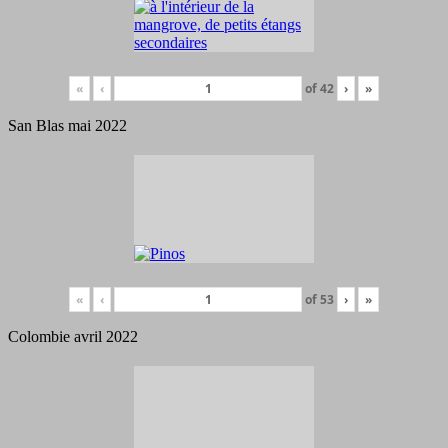
«
‹
of
42
›
»
San Blas mai 2022
«
‹
of
53
›
»
Colombie avril 2022