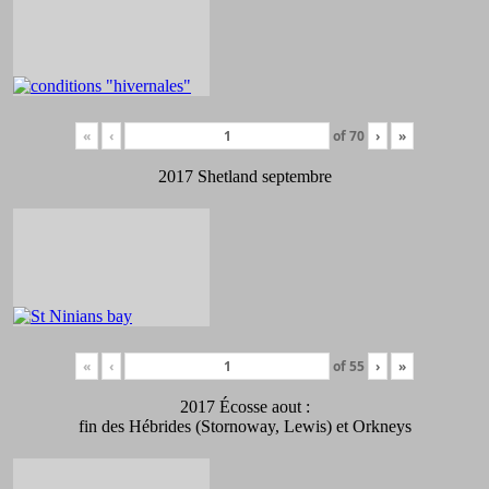
«
‹
of
70
›
»
2017 Shetland septembre
«
‹
of
55
›
»
2017 Écosse aout :
fin des Hébrides (Stornoway, Lewis) et Orkneys