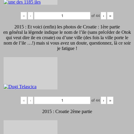
«
‹
of
44
›
»
2015 : Et voici (enfin) les photos de Croatie : 1ère partie
en général la légende indique le nom de l’ile (sans précéder de Otok
qui veut dire ile en croate) ou d’une ville (des fois la ville porte le
nom de l’ile …!) mais si vous avez un doute, questionnez, là ce soir
je fatigue !
«
‹
of
44
›
»
2015 : Croatie 2ème partie