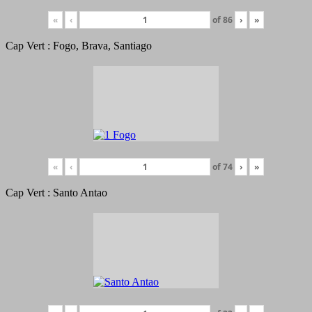
«
‹
of
86
›
»
Cap Vert : Fogo, Brava, Santiago
«
‹
of
74
›
»
Cap Vert : Santo Antao