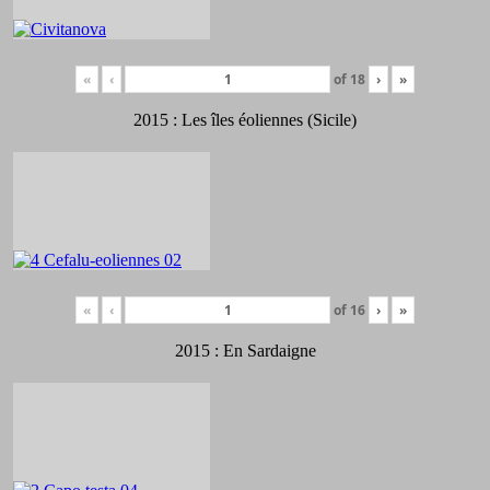
«
‹
of
18
›
»
2015 : Les îles éoliennes (Sicile)
«
‹
of
16
›
»
2015 : En Sardaigne