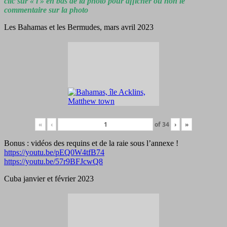
clic sur « i » en bas de la photo pour afficher ou non le
commentaire sur la photo
Les Bahamas et les Bermudes, mars avril 2023
«
‹
of
34
›
»
Bonus : vidéos des requins et de la raie sous l’annexe !
https://youtu.be/pEQ0W4tfB74
https://youtu.be/57r9BFJcwQ8
Cuba janvier et février 2023