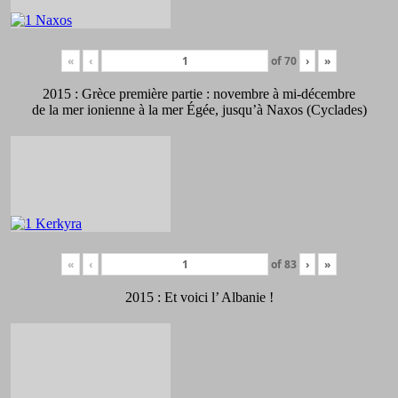
«
‹
of
70
›
»
2015 : Grèce première partie : novembre à mi-décembre
de la mer ionienne à la mer Égée, jusqu’à Naxos (Cyclades)
«
‹
of
83
›
»
2015 : Et voici l’ Albanie !