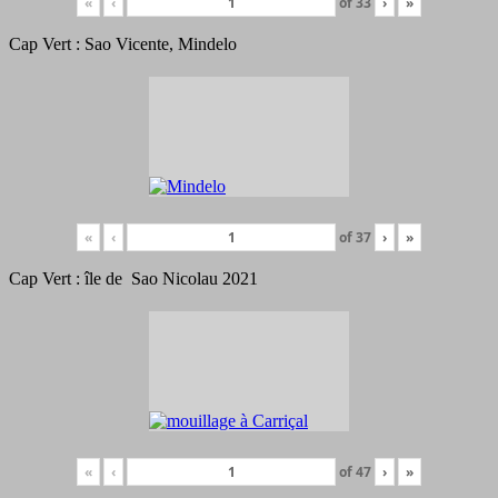
«
‹
of
33
›
»
Cap Vert : Sao Vicente, Mindelo
«
‹
of
37
›
»
Cap Vert : île de Sao Nicolau 2021
«
‹
of
47
›
»