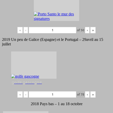
«
‹
of
50
›
»
2019 Un peu de Galice (Espagne) et le Portugal – 29avril au 15
juillet
golfe gascogne
«
‹
of
78
›
»
2018 Pays bas – 1 au 18 octobre