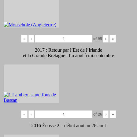
«
‹
of
95
›
»
2017 : Retour par l’Est de l’Irlande
et la Grande Bretagne : fin aout à mi-septembre
«
‹
of
26
›
»
2016 Écosse 2 – début aout au 26 aout