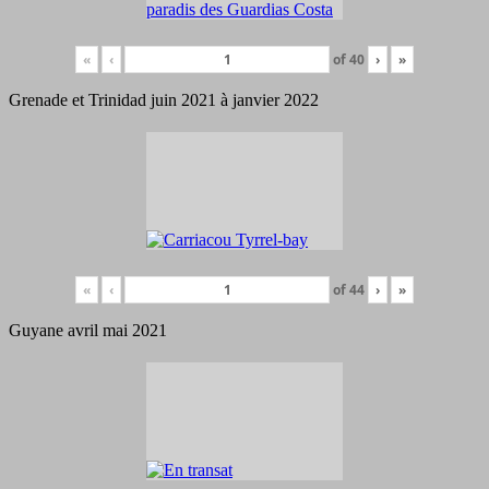
«
‹
of
40
›
»
Grenade et Trinidad juin 2021 à janvier 2022
«
‹
of
44
›
»
Guyane avril mai 2021