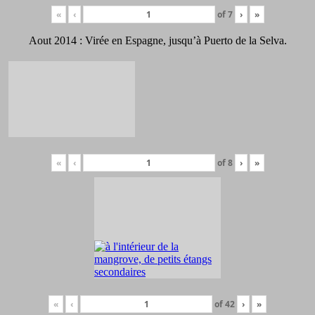
«
‹
of
7
›
»
Aout 2014 : Virée en Espagne, jusqu’à Puerto de la Selva.
«
‹
of
8
›
»
«
‹
of
42
›
»