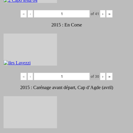
«
‹
of
41
›
»
2015 : En Corse
«
‹
of
30
›
»
2015 : Carénage avant départ, Cap d’Agde (avril)