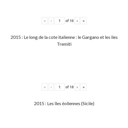
«
‹
of
16
›
»
2015 : Le long de la cote italienne : le Gargano et les iles
Tremiti
«
‹
of
18
›
»
2015 : Les îles éoliennes (Sicile)