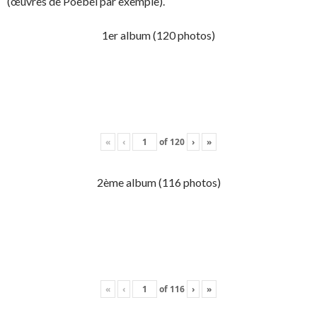
(œuvres de Poebel par exemple).
1er album (120 photos)
«
‹
of
120
›
»
2ème album (116 photos)
«
‹
of
116
›
»