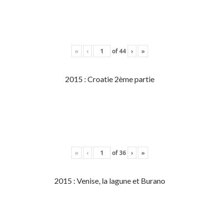
«
‹
of
44
›
»
2015 : Croatie 2ème partie
«
‹
of
36
›
»
2015 : Venise, la lagune et Burano