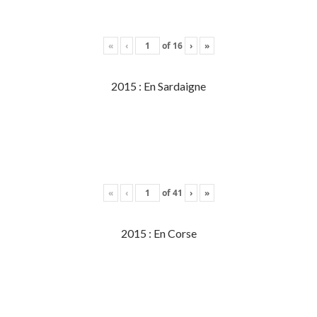
«
‹
of
16
›
»
2015 : En Sardaigne
«
‹
of
41
›
»
2015 : En Corse