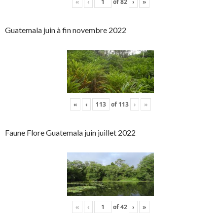
«
‹
of
82
›
»
Guatemala juin à fin novembre 2022
«
‹
of
113
›
»
Faune Flore Guatemala juin juillet 2022
«
‹
of
42
›
»