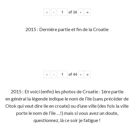
«
‹
of
26
›
»
2015 : Dernière partie et fin de la Croatie
«
‹
of
44
›
»
2015 : Et voici (enfin) les photos de Croatie : 1ère partie
en général la légende indique le nom de l’ile (sans précéder de
Otok qui veut dire ile en croate) ou d’une ville (des fois la ville
porte le nom de l’ile …!) mais si vous avez un doute,
questionnez, là ce soir je fatigue !