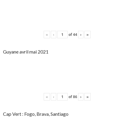
«
‹
of
44
›
»
Guyane avril mai 2021
«
‹
of
86
›
»
Cap Vert : Fogo, Brava, Santiago