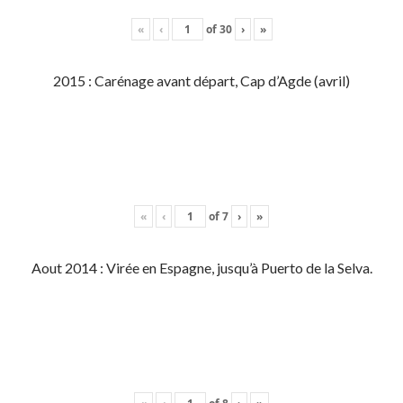
«
‹
of
30
›
»
2015 : Carénage avant départ, Cap d’Agde (avril)
«
‹
of
7
›
»
Aout 2014 : Virée en Espagne, jusqu’à Puerto de la Selva.