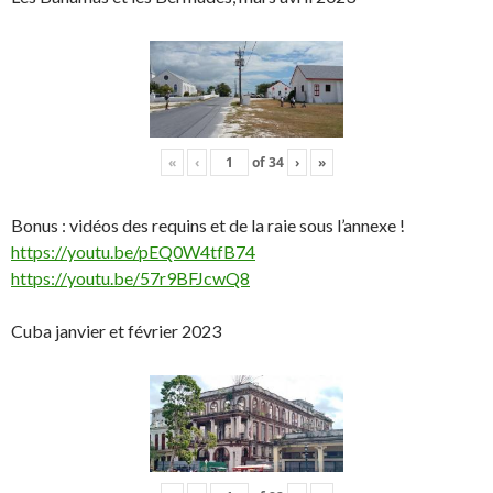
«
‹
of
34
›
»
Bonus : vidéos des requins et de la raie sous l’annexe !
https://youtu.be/pEQ0W4tfB74
https://youtu.be/57r9BFJcwQ8
Cuba janvier et février 2023