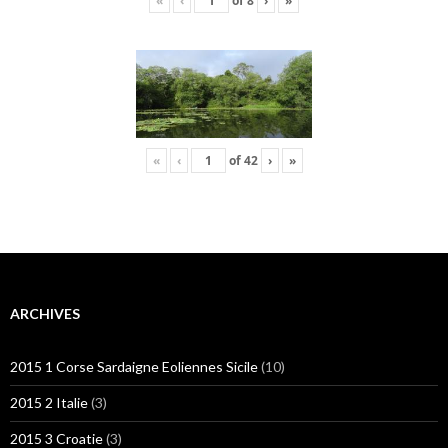
«
‹
of
8
›
»
«
‹
of
42
›
»
ARCHIVES
2015 1 Corse Sardaigne Eoliennes Sicile
(10)
2015 2 Italie
(3)
2015 3 Croatie
(3)