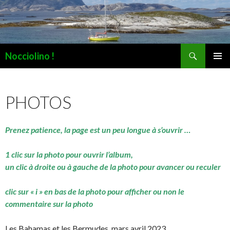
Recherche
Nocciolino !
ALLER
MENU
AU
PRINCI
CONTENU
PHOTOS
Prenez patience, la page est un peu longue à s’ouvrir …
1 clic sur la photo pour ouvrir l’album,
un clic à droite ou à gauche de la photo pour avancer ou reculer
clic sur « i » en bas de la photo pour afficher ou non le
commentaire sur la photo
Les Bahamas et les Bermudes, mars avril 2023