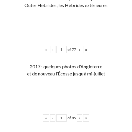
Outer Hebrides, les Hébrides extérieures
«
‹
of
77
›
»
2017 : quelques photos d’Angleterre
et de nouveau l’Écosse jusqu’à mi-juillet
«
‹
of
95
›
»