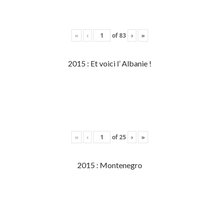
«
‹
of
83
›
»
2015 : Et voici l’ Albanie !
«
‹
of
25
›
»
2015 : Montenegro