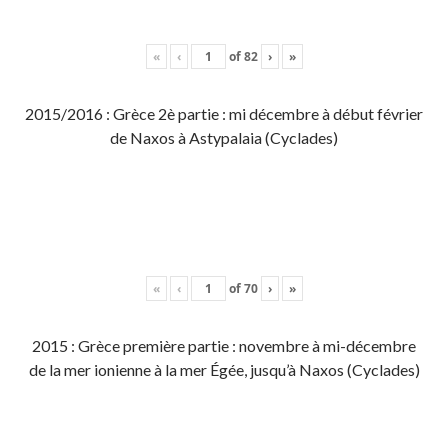
«
‹
of
82
›
»
2015/2016 : Grèce 2è partie : mi décembre à début février
de Naxos à Astypalaia (Cyclades)
«
‹
of
70
›
»
2015 : Grèce première partie : novembre à mi-décembre
de la mer ionienne à la mer Égée, jusqu’à Naxos (Cyclades)