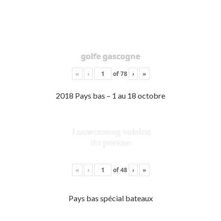
golfe gascogne
«
‹
of
78
›
»
2018 Pays bas – 1 au 18 octobre
Lauwersoog voisins
de ponton
«
‹
of
48
›
»
Pays bas spécial bateaux