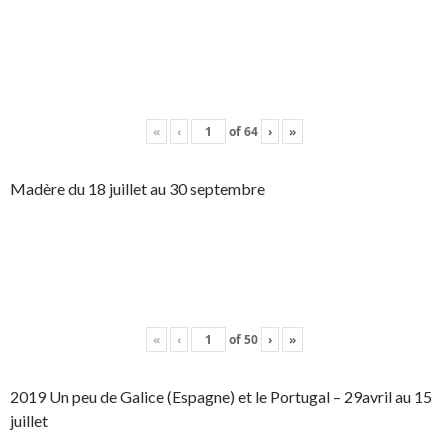
«
‹
of
64
›
»
Madère du 18 juillet au 30 septembre
«
‹
of
50
›
»
2019 Un peu de Galice (Espagne) et le Portugal – 29avril au 15
juillet