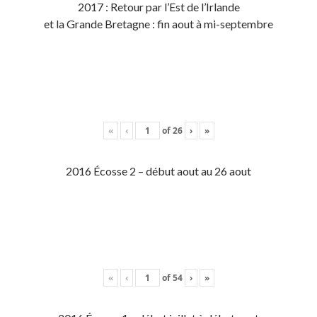
2017 : Retour par l’Est de l’Irlande
et la Grande Bretagne : fin aout à mi-septembre
«
‹
of
26
›
»
2016 Écosse 2 – début aout au 26 aout
«
‹
of
54
›
»