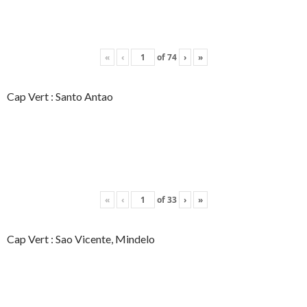
«
‹
of
74
›
»
Cap Vert : Santo Antao
«
‹
of
33
›
»
Cap Vert : Sao Vicente, Mindelo