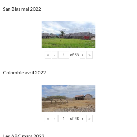
San Blas mai 2022
«
‹
of
53
›
»
Colombie avril 2022
«
‹
of
48
›
»
Les ABC mars 2022