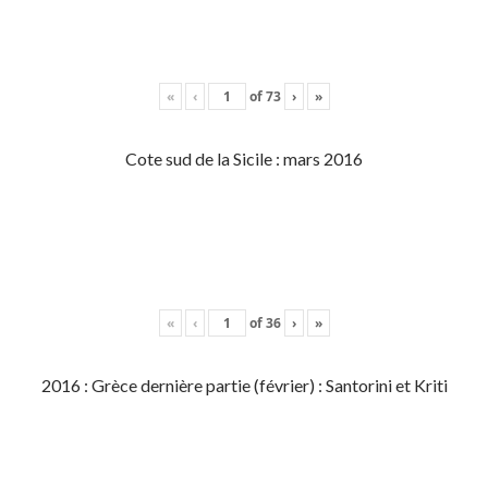
«
‹
of
73
›
»
Cote sud de la Sicile : mars 2016
«
‹
of
36
›
»
2016 : Grèce dernière partie (février) : Santorini et Kriti