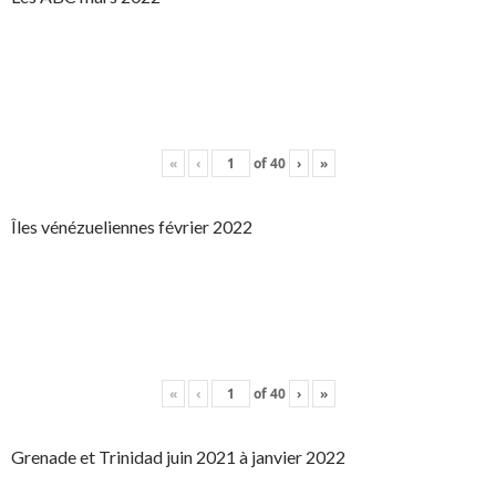
«
‹
of
40
›
»
Îles vénézueliennes février 2022
«
‹
of
40
›
»
Grenade et Trinidad juin 2021 à janvier 2022