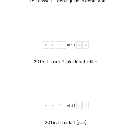
2016 Écosse 1 – début juillet à début aout
«
‹
of
91
›
»
2016 : Irlande 2 juin début juillet
«
‹
of
51
›
»
2016 : Irlande 1 (juin)