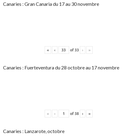
Canaries : Gran Canaria du 17 au 30 novembre
«
‹
of
33
›
»
Canaries : Fuerteventura du 28 octobre au 17 novembre
«
‹
of
38
›
»
Canaries : Lanzarote, octobre