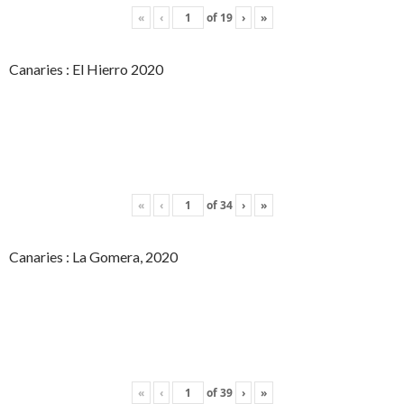
«
‹
of
19
›
»
Canaries : El Hierro 2020
«
‹
of
34
›
»
Canaries : La Gomera, 2020
«
‹
of
39
›
»