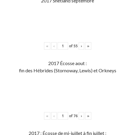
2017 Shetland septembre
«
‹
of
55
›
»
2017 Écosse aout :
fin des Hébrides (Stornoway, Lewis) et Orkneys
«
‹
of
76
›
»
2017 : Écosse de mi-juillet à fin juillet :