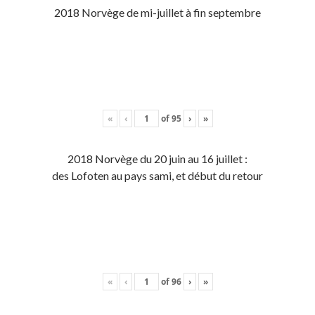
2018 Norvège de mi-juillet à fin septembre
«
‹
of
95
›
»
2018 Norvège du 20 juin au 16 juillet :
des Lofoten au pays sami, et début du retour
«
‹
of
96
›
»