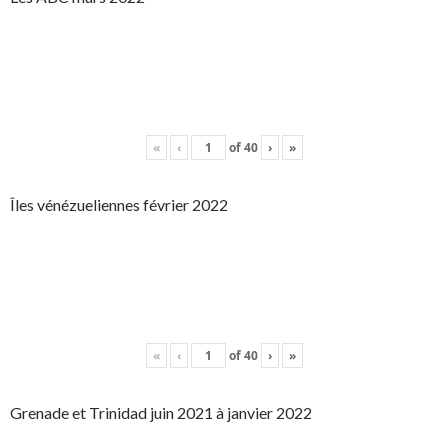
«
‹
of
40
›
»
Îles vénézueliennes février 2022
«
‹
of
40
›
»
Grenade et Trinidad juin 2021 à janvier 2022