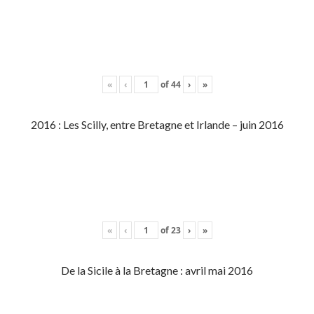
«
‹
of
44
›
»
2016 : Les Scilly, entre Bretagne et Irlande – juin 2016
«
‹
of
23
›
»
De la Sicile à la Bretagne : avril mai 2016