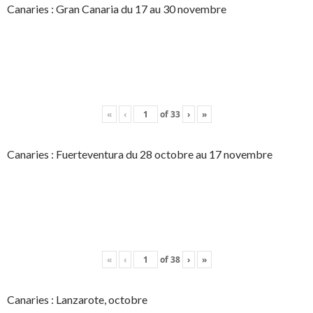
Canaries : Gran Canaria du 17 au 30 novembre
«
‹
of
33
›
»
Canaries : Fuerteventura du 28 octobre au 17 novembre
«
‹
of
38
›
»
Canaries : Lanzarote, octobre