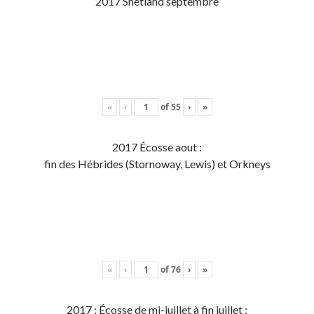
2017 Shetland septembre
«
‹
of
55
›
»
2017 Écosse aout :
fin des Hébrides (Stornoway, Lewis) et Orkneys
«
‹
of
76
›
»
2017 : Écosse de mi-juillet à fin juillet :