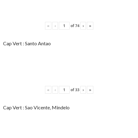
«
‹
of
74
›
»
Cap Vert : Santo Antao
«
‹
of
33
›
»
Cap Vert : Sao Vicente, Mindelo