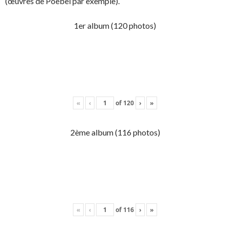
(œuvres de Poebel par exemple).
1er album (120 photos)
«
‹
of
120
›
»
2ème album (116 photos)
«
‹
of
116
›
»