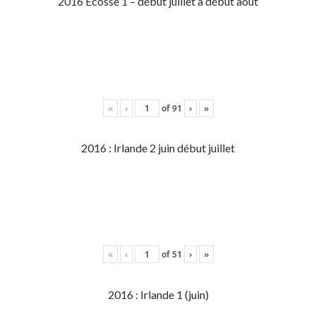
2016 Écosse 1 – début juillet à début aout
«
‹
of
91
›
»
2016 : Irlande 2 juin début juillet
«
‹
of
51
›
»
2016 : Irlande 1 (juin)