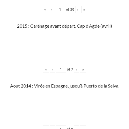
«
‹
of
30
›
»
2015 : Carénage avant départ, Cap d’Agde (avril)
«
‹
of
7
›
»
Aout 2014 : Virée en Espagne, jusqu’à Puerto de la Selva.