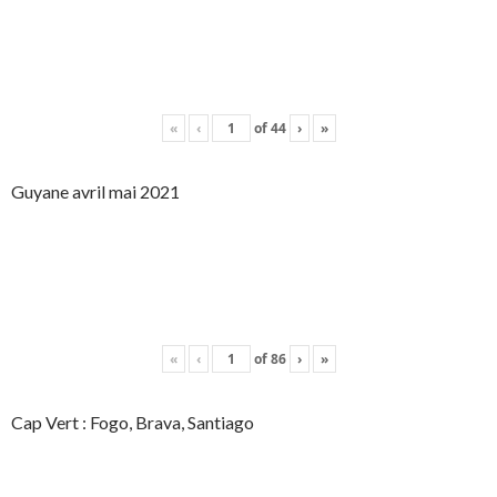
«
‹
of
44
›
»
Guyane avril mai 2021
«
‹
of
86
›
»
Cap Vert : Fogo, Brava, Santiago