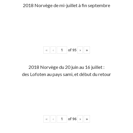
2018 Norvège de mi-juillet à fin septembre
«
‹
of
95
›
»
2018 Norvège du 20 juin au 16 juillet :
des Lofoten au pays sami, et début du retour
«
‹
of
96
›
»