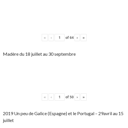
«
‹
of
64
›
»
Madère du 18 juillet au 30 septembre
«
‹
of
50
›
»
2019 Un peu de Galice (Espagne) et le Portugal – 29avril au 15
juillet