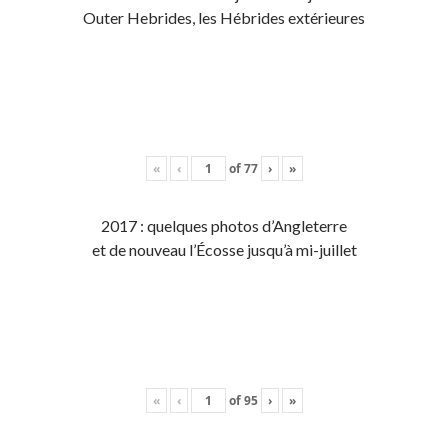
Outer Hebrides, les Hébrides extérieures
«
‹
of
77
›
»
2017 : quelques photos d’Angleterre
et de nouveau l’Écosse jusqu’à mi-juillet
«
‹
of
95
›
»