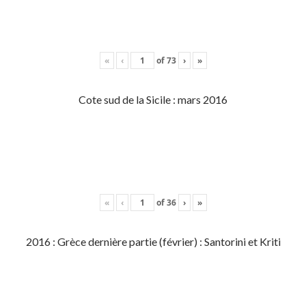
«
‹
of
73
›
»
Cote sud de la Sicile : mars 2016
«
‹
of
36
›
»
2016 : Grèce dernière partie (février) : Santorini et Kriti