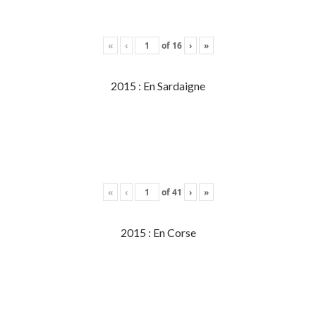
«
‹
of
16
›
»
2015 : En Sardaigne
«
‹
of
41
›
»
2015 : En Corse