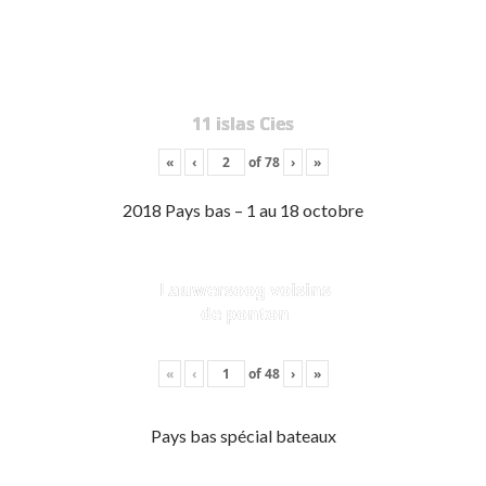
11 islas Cies
«
‹
of
78
›
»
2018 Pays bas – 1 au 18 octobre
Lauwersoog voisins
de ponton
«
‹
of
48
›
»
Pays bas spécial bateaux