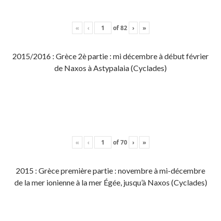
«
‹
of
82
›
»
2015/2016 : Grèce 2è partie : mi décembre à début février
de Naxos à Astypalaia (Cyclades)
«
‹
of
70
›
»
2015 : Grèce première partie : novembre à mi-décembre
de la mer ionienne à la mer Égée, jusqu’à Naxos (Cyclades)