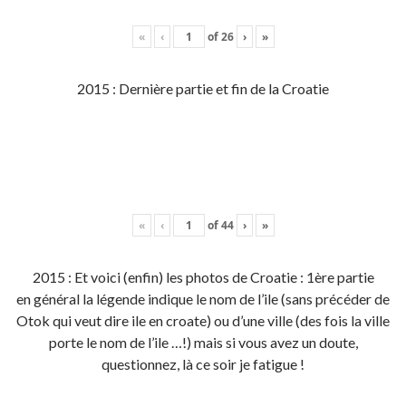
«
‹
of
26
›
»
2015 : Dernière partie et fin de la Croatie
«
‹
of
44
›
»
2015 : Et voici (enfin) les photos de Croatie : 1ère partie
en général la légende indique le nom de l’ile (sans précéder de
Otok qui veut dire ile en croate) ou d’une ville (des fois la ville
porte le nom de l’ile …!) mais si vous avez un doute,
questionnez, là ce soir je fatigue !