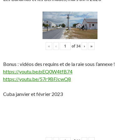
«
‹
of
34
›
»
Bonus : vidéos des requins et de la raie sous l’annexe !
https://youtu.be/pEQ0W4tfB74
https://youtu.be/57r9BFJcwQ8
Cuba janvier et février 2023