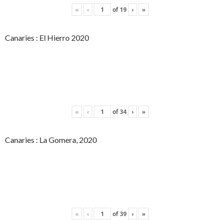
«
‹
of
19
›
»
Canaries : El Hierro 2020
«
‹
of
34
›
»
Canaries : La Gomera, 2020
«
‹
of
39
›
»