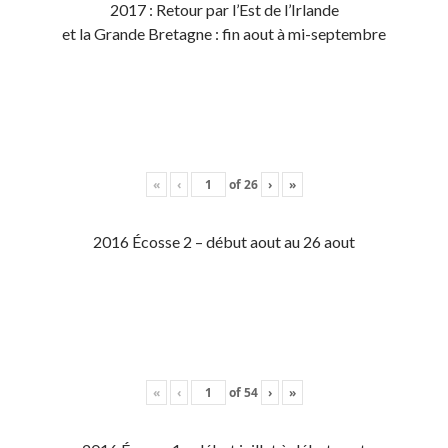
2017 : Retour par l’Est de l’Irlande
et la Grande Bretagne : fin aout à mi-septembre
«
‹
of
26
›
»
2016 Écosse 2 – début aout au 26 aout
«
‹
of
54
›
»