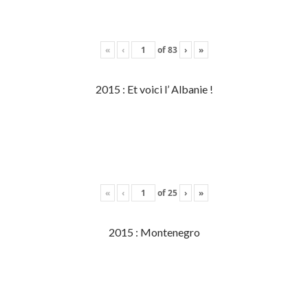
«
‹
of
83
›
»
2015 : Et voici l’ Albanie !
«
‹
of
25
›
»
2015 : Montenegro