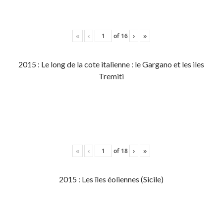
«
‹
of
16
›
»
2015 : Le long de la cote italienne : le Gargano et les iles
Tremiti
«
‹
of
18
›
»
2015 : Les îles éoliennes (Sicile)