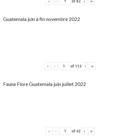
«
‹
of
82
›
»
Guatemala juin à fin novembre 2022
«
‹
of
113
›
»
Faune Flore Guatemala juin juillet 2022
«
‹
of
42
›
»