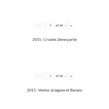
«
‹
of
44
›
»
2015 : Croatie 2ème partie
«
‹
of
36
›
»
2015 : Venise, la lagune et Burano