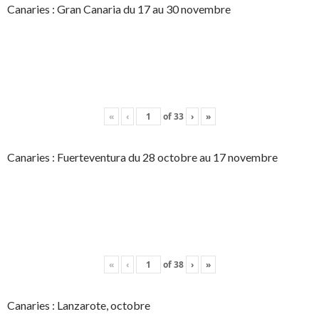
Canaries : Gran Canaria du 17 au 30 novembre
«
‹
of
33
›
»
Canaries : Fuerteventura du 28 octobre au 17 novembre
«
‹
of
38
›
»
Canaries : Lanzarote, octobre