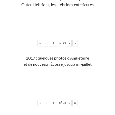
Outer Hebrides, les Hébrides extérieures
«
‹
of
77
›
»
2017 : quelques photos d’Angleterre
et de nouveau l’Écosse jusqu’à mi-juillet
«
‹
of
95
›
»