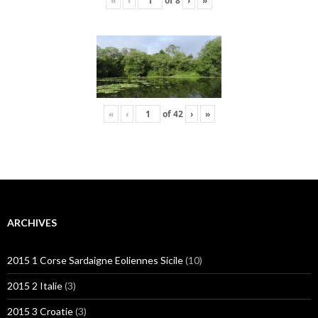
«
‹
of
8
›
»
«
‹
of
42
›
»
ARCHIVES
2015 1 Corse Sardaigne Eoliennes Sicile
(10)
2015 2 Italie
(3)
2015 3 Croatie
(3)