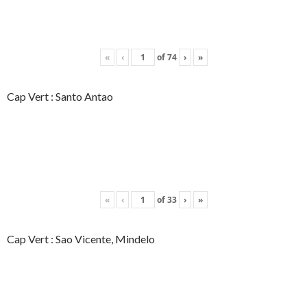
«
‹
of
74
›
»
Cap Vert : Santo Antao
«
‹
of
33
›
»
Cap Vert : Sao Vicente, Mindelo