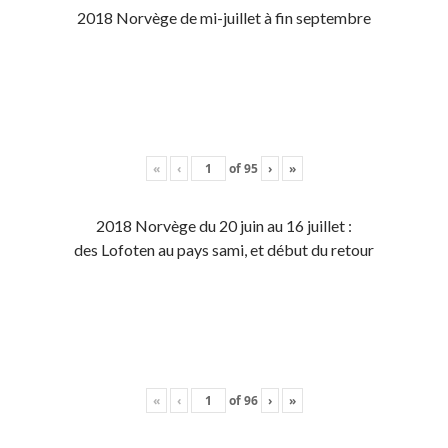
2018 Norvège de mi-juillet à fin septembre
«
‹
of
95
›
»
2018 Norvège du 20 juin au 16 juillet :
des Lofoten au pays sami, et début du retour
«
‹
of
96
›
»