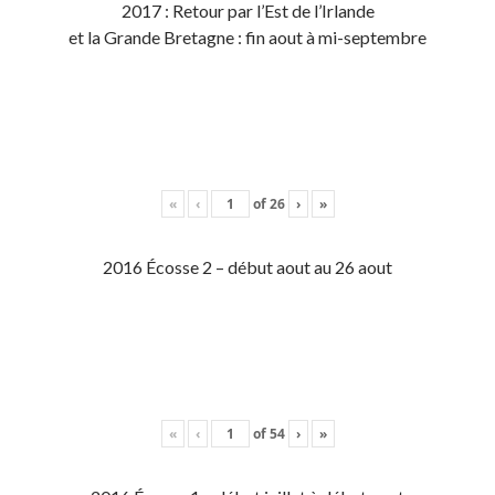
2017 : Retour par l’Est de l’Irlande
et la Grande Bretagne : fin aout à mi-septembre
«
‹
of
26
›
»
2016 Écosse 2 – début aout au 26 aout
«
‹
of
54
›
»