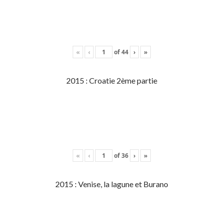
«
‹
of
44
›
»
2015 : Croatie 2ème partie
«
‹
of
36
›
»
2015 : Venise, la lagune et Burano