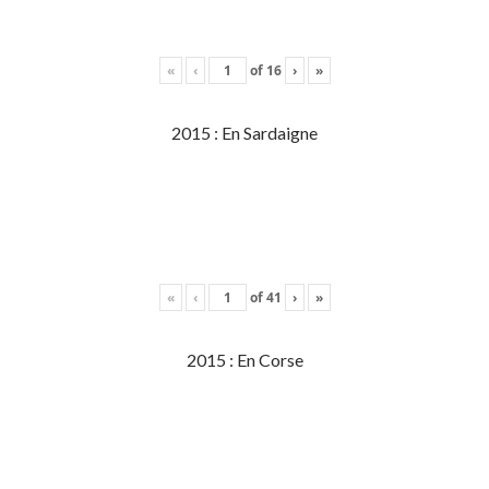
«
‹
of
16
›
»
2015 : En Sardaigne
«
‹
of
41
›
»
2015 : En Corse