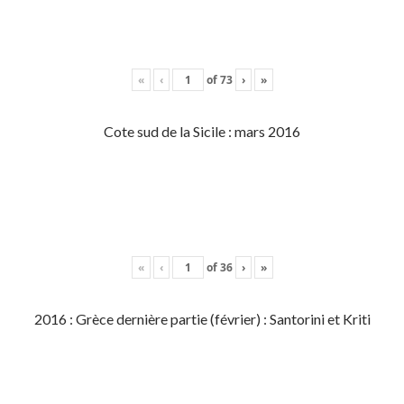
«
‹
of
73
›
»
Cote sud de la Sicile : mars 2016
«
‹
of
36
›
»
2016 : Grèce dernière partie (février) : Santorini et Kriti