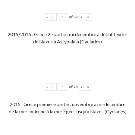
«
‹
of
82
›
»
2015/2016 : Grèce 2è partie : mi décembre à début février
de Naxos à Astypalaia (Cyclades)
«
‹
of
70
›
»
2015 : Grèce première partie : novembre à mi-décembre
de la mer ionienne à la mer Égée, jusqu’à Naxos (Cyclades)