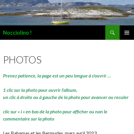
Recherche
Nocciolino !
ALLER
MENU
AU
PRINCI
CONTENU
PHOTOS
Prenez patience, la page est un peu longue à s’ouvrir …
1 clic sur la photo pour ouvrir l’album,
un clic à droite ou à gauche de la photo pour avancer ou reculer
clic sur « i » en bas de la photo pour afficher ou non le
commentaire sur la photo
Les Bahamas et les Bermudes, mars avril 2023