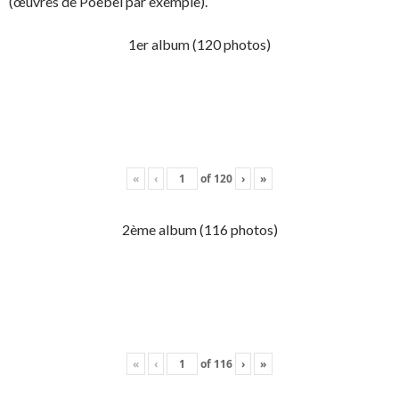
(œuvres de Poebel par exemple).
1er album (120 photos)
«
‹
of
120
›
»
2ème album (116 photos)
«
‹
of
116
›
»