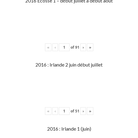
2016 Écosse 1 – début juillet à début aout
«
‹
of
91
›
»
2016 : Irlande 2 juin début juillet
«
‹
of
51
›
»
2016 : Irlande 1 (juin)