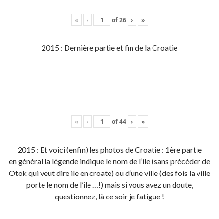
«
‹
of
26
›
»
2015 : Dernière partie et fin de la Croatie
«
‹
of
44
›
»
2015 : Et voici (enfin) les photos de Croatie : 1ère partie
en général la légende indique le nom de l’ile (sans précéder de
Otok qui veut dire ile en croate) ou d’une ville (des fois la ville
porte le nom de l’ile …!) mais si vous avez un doute,
questionnez, là ce soir je fatigue !