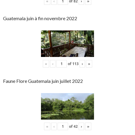
«
‹
of
82
›
»
Guatemala juin à fin novembre 2022
«
‹
of
113
›
»
Faune Flore Guatemala juin juillet 2022
«
‹
of
42
›
»