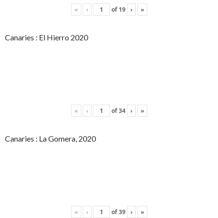
«
‹
of
19
›
»
Canaries : El Hierro 2020
«
‹
of
34
›
»
Canaries : La Gomera, 2020
«
‹
of
39
›
»