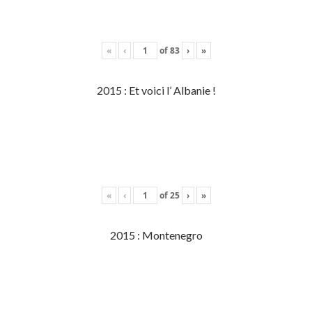
«
‹
of
83
›
»
2015 : Et voici l’ Albanie !
«
‹
of
25
›
»
2015 : Montenegro