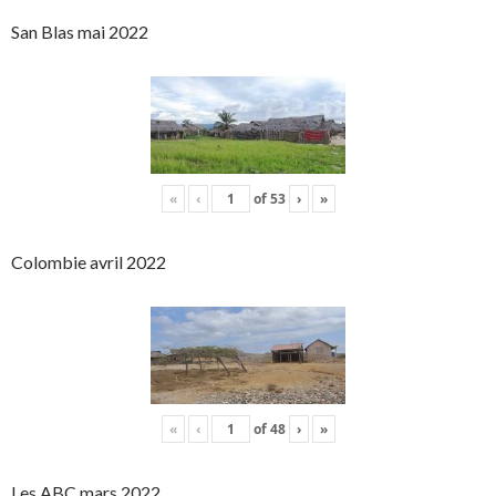
San Blas mai 2022
«
‹
of
53
›
»
Colombie avril 2022
«
‹
of
48
›
»
Les ABC mars 2022