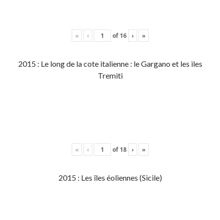
«
‹
of
16
›
»
2015 : Le long de la cote italienne : le Gargano et les iles
Tremiti
«
‹
of
18
›
»
2015 : Les îles éoliennes (Sicile)