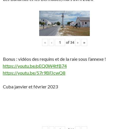
«
‹
of
34
›
»
Bonus : vidéos des requins et de la raie sous l’annexe !
https://youtu.be/pEQ0W4tfB74
https://youtu.be/57r9BFJcwQ8
Cuba janvier et février 2023