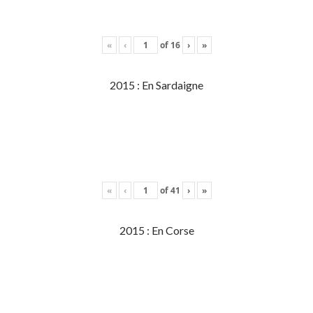
«
‹
of
16
›
»
2015 : En Sardaigne
«
‹
of
41
›
»
2015 : En Corse