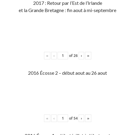
2017 : Retour par l’Est de l’Irlande
et la Grande Bretagne : fin aout à mi-septembre
«
‹
of
26
›
»
2016 Écosse 2 – début aout au 26 aout
«
‹
of
54
›
»