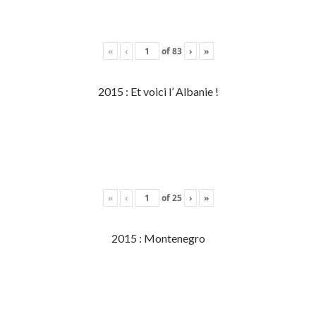
«
‹
of
83
›
»
2015 : Et voici l’ Albanie !
«
‹
of
25
›
»
2015 : Montenegro