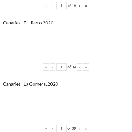
«
‹
of
19
›
»
Canaries : El Hierro 2020
«
‹
of
34
›
»
Canaries : La Gomera, 2020
«
‹
of
39
›
»