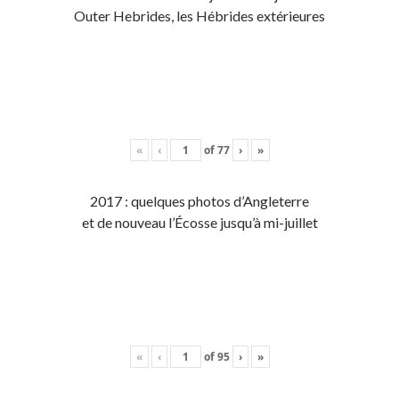
Outer Hebrides, les Hébrides extérieures
«
‹
of
77
›
»
2017 : quelques photos d’Angleterre
et de nouveau l’Écosse jusqu’à mi-juillet
«
‹
of
95
›
»