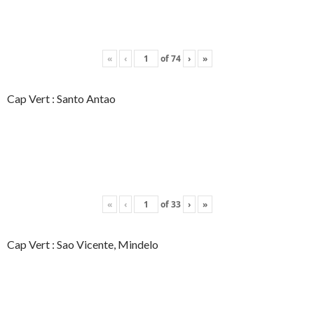
«
‹
of
74
›
»
Cap Vert : Santo Antao
«
‹
of
33
›
»
Cap Vert : Sao Vicente, Mindelo