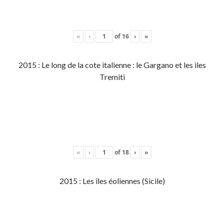
«
‹
of
16
›
»
2015 : Le long de la cote italienne : le Gargano et les iles
Tremiti
«
‹
of
18
›
»
2015 : Les îles éoliennes (Sicile)