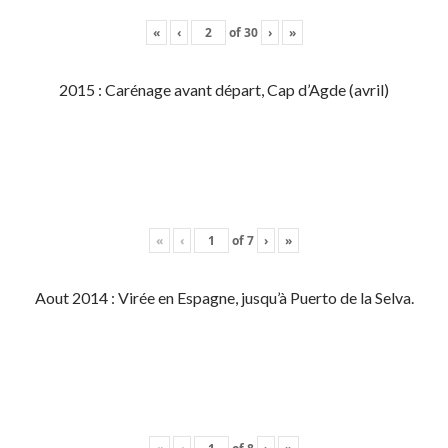
«
‹
of
30
›
»
2015 : Carénage avant départ, Cap d’Agde (avril)
«
‹
of
7
›
»
Aout 2014 : Virée en Espagne, jusqu’à Puerto de la Selva.