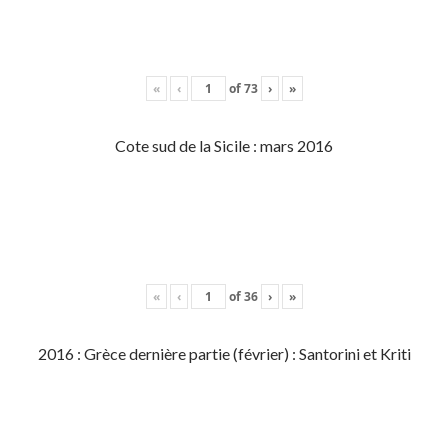
«
‹
of
73
›
»
Cote sud de la Sicile : mars 2016
«
‹
of
36
›
»
2016 : Grèce dernière partie (février) : Santorini et Kriti