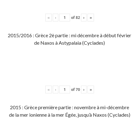
«
‹
of
82
›
»
2015/2016 : Grèce 2è partie : mi décembre à début février
de Naxos à Astypalaia (Cyclades)
«
‹
of
70
›
»
2015 : Grèce première partie : novembre à mi-décembre
de la mer ionienne à la mer Égée, jusqu’à Naxos (Cyclades)