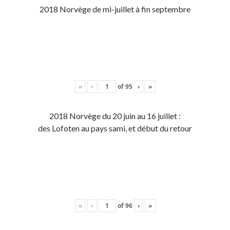
2018 Norvège de mi-juillet à fin septembre
«
‹
of
95
›
»
2018 Norvège du 20 juin au 16 juillet :
des Lofoten au pays sami, et début du retour
«
‹
of
96
›
»