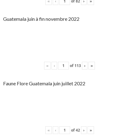
«
‹
of
82
›
»
Guatemala juin à fin novembre 2022
«
‹
of
113
›
»
Faune Flore Guatemala juin juillet 2022
«
‹
of
42
›
»