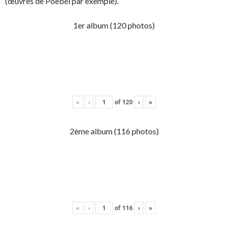
(œuvres de Poebel par exemple).
1er album (120 photos)
«
‹
of
120
›
»
2ème album (116 photos)
«
‹
of
116
›
»