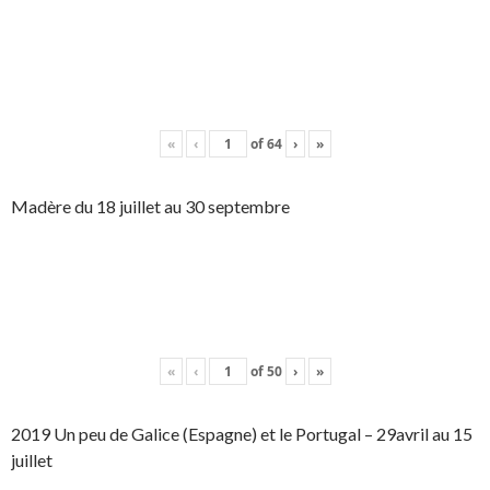
«
‹
of
64
›
»
Madère du 18 juillet au 30 septembre
«
‹
of
50
›
»
2019 Un peu de Galice (Espagne) et le Portugal – 29avril au 15
juillet