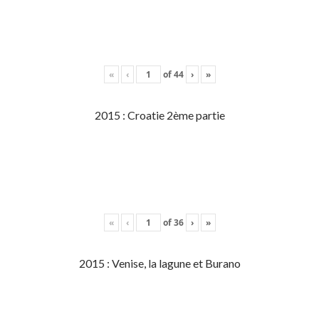
«
‹
of
44
›
»
2015 : Croatie 2ème partie
«
‹
of
36
›
»
2015 : Venise, la lagune et Burano