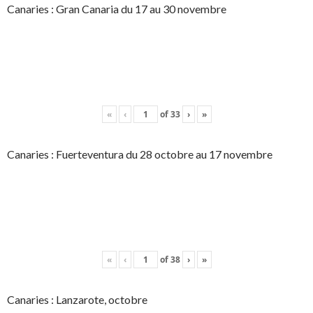
Canaries : Gran Canaria du 17 au 30 novembre
«
‹
of
33
›
»
Canaries : Fuerteventura du 28 octobre au 17 novembre
«
‹
of
38
›
»
Canaries : Lanzarote, octobre