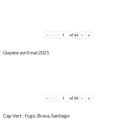
«
‹
of
44
›
»
Guyane avril mai 2021
«
‹
of
86
›
»
Cap Vert : Fogo, Brava, Santiago