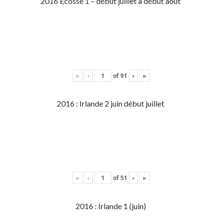
2016 Écosse 1 – début juillet à début aout
«
‹
of
91
›
»
2016 : Irlande 2 juin début juillet
«
‹
of
51
›
»
2016 : Irlande 1 (juin)