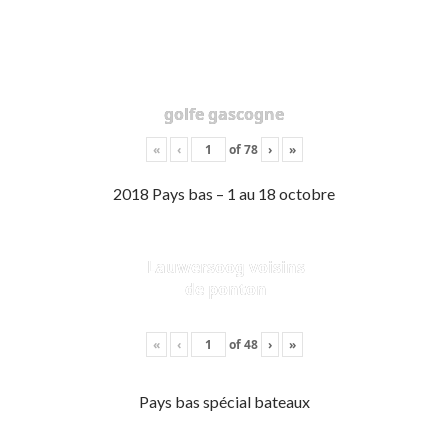
golfe gascogne
«
‹
of
78
›
»
2018 Pays bas – 1 au 18 octobre
Lauwersoog voisins
de ponton
«
‹
of
48
›
»
Pays bas spécial bateaux