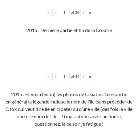
«
‹
of
26
›
»
2015 : Dernière partie et fin de la Croatie
«
‹
of
44
›
»
2015 : Et voici (enfin) les photos de Croatie : 1ère partie
en général la légende indique le nom de l’ile (sans précéder de
Otok qui veut dire ile en croate) ou d’une ville (des fois la ville
porte le nom de l’ile …!) mais si vous avez un doute,
questionnez, là ce soir je fatigue !