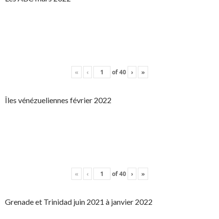
«
‹
of
40
›
»
Îles vénézueliennes février 2022
«
‹
of
40
›
»
Grenade et Trinidad juin 2021 à janvier 2022