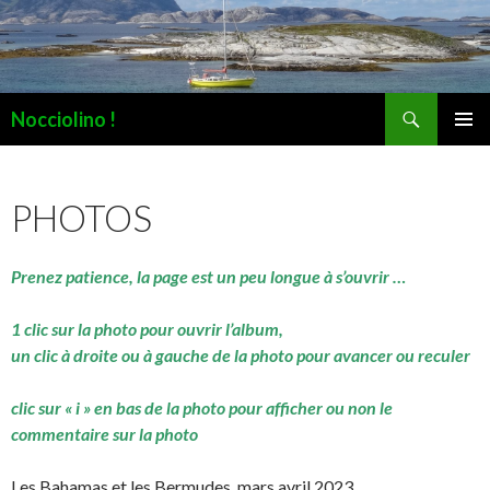
Recherche
Nocciolino !
ALLER
MENU
AU
PRINCI
CONTENU
PHOTOS
Prenez patience, la page est un peu longue à s’ouvrir …
1 clic sur la photo pour ouvrir l’album,
un clic à droite ou à gauche de la photo pour avancer ou reculer
clic sur « i » en bas de la photo pour afficher ou non le
commentaire sur la photo
Les Bahamas et les Bermudes, mars avril 2023