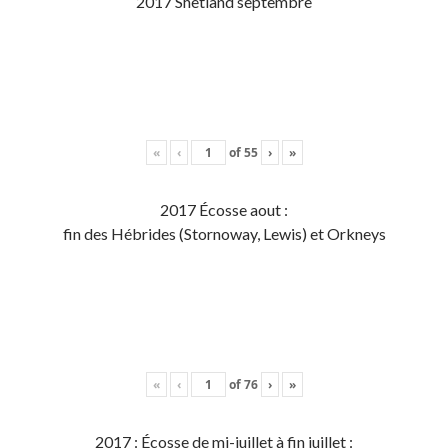
2017 Shetland septembre
«
‹
of
55
›
»
2017 Écosse aout :
fin des Hébrides (Stornoway, Lewis) et Orkneys
«
‹
of
76
›
»
2017 : Écosse de mi-juillet à fin juillet :